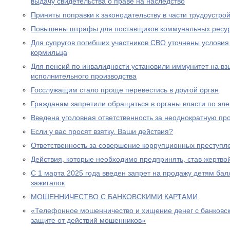
выдачу свидетельства о праве на наследство
Приняты поправки к законодательству в части трудоустро
Повышены штрафы для поставщиков коммунальных ресу
Для супругов погибших участников СВО уточнены условия
кормильца
Для пенсий по инвалидности установили иммунитет на вз
исполнительного производства
Госслужащим стало проще перевестись в другой орган
Гражданам запретили обращаться в органы власти по эле
Введена уголовная ответственность за неоднократную пр
Если у вас просят взятку. Ваши действия?
Ответственность за совершение коррупционных преступл
Действия, которые необходимо предпринять, став жертв
С 1 марта 2025 года введен запрет на продажу детям бал
зажигалок
МОШЕННИЧЕСТВО С БАНКОВСКИМИ КАРТАМИ
«Телефонное мошенничество и хищение денег с банковск
защите от действий мошенников»