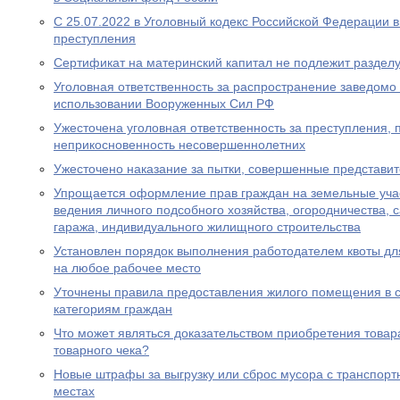
С 25.07.2022 в Уголовный кодекс Российской Федерации 
преступления
Сертификат на материнский капитал не подлежит разделу
Уголовная ответственность за распространение заведом
использовании Вооруженных Сил РФ
Ужесточена уголовная ответственность за преступления,
неприкосновенность несовершеннолетних
Ужесточено наказание за пытки, совершенные представи
Упрощается оформление прав граждан на земельные уча
ведения личного подсобного хозяйства, огородничества, с
гаража, индивидуального жилищного строительства
Установлен порядок выполнения работодателем квоты дл
на любое рабочее место
Уточнены правила предоставления жилого помещения в 
категориям граждан
Что может являться доказательством приобретения товара
товарного чека?
Новые штрафы за выгрузку или сброс мусора с транспорт
местах