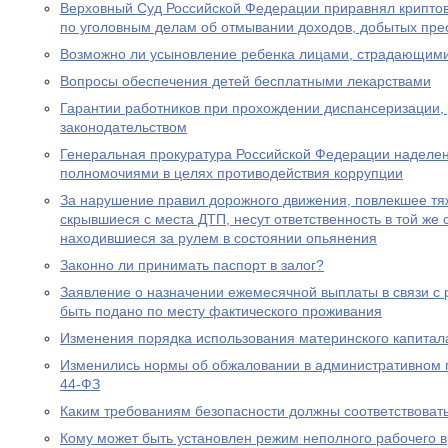
Верховный Суд Российской Федерации приравнял крипто
по уголовным делам об отмывании доходов, добытых пре
Возможно ли усыновление ребенка лицами, страдающими
Вопросы обеспечения детей бесплатными лекарствами
Гарантии работников при прохождении диспансеризации,
законодательством
Генеральная прокуратура Российской Федерации наделе
полномочиями в целях противодействия коррупции
За нарушение правил дорожного движения, повлекшее тяж
скрывшиеся с места ДТП, несут ответственность в той же с
находившиеся за рулем в состоянии опьянения
Законно ли принимать паспорт в залог?
Заявление о назначении ежемесячной выплаты в связи с
быть подано по месту фактического проживания
Изменения порядка использования материнского капитал
Изменились нормы об обжаловании в административном
44-ФЗ
Каким требованиям безопасности должны соответствоват
Кому может быть установлен режим неполного рабочего в