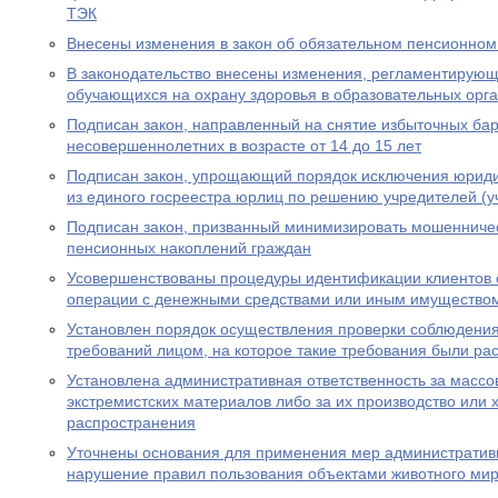
ТЭК
Внесены изменения в закон об обязательном пенсионном
В законодательство внесены изменения, регламентирую
обучающихся на охрану здоровья в образовательных орг
Подписан закон, направленный на снятие избыточных бар
несовершеннолетних в возрасте от 14 до 15 лет
Подписан закон, упрощающий порядок исключения юриди
из единого госреестра юрлиц по решению учредителей (у
Подписан закон, призванный минимизировать мошенничес
пенсионных накоплений граждан
Усовершенствованы процедуры идентификации клиентов 
операции с денежными средствами или иным имущество
Установлен порядок осуществления проверки соблюдени
требований лицом, на которое такие требования были р
Установлена административная ответственность за масс
экстремистских материалов либо за их производство или 
распространения
Уточнены основания для применения мер административн
нарушение правил пользования объектами животного ми