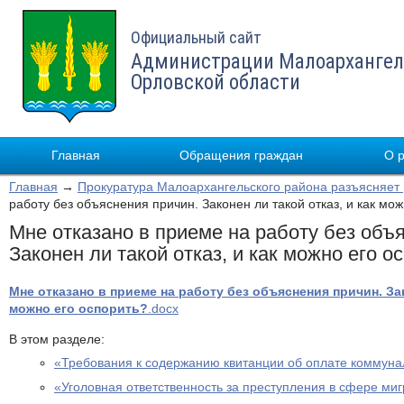
Официальный сайт
Администрации Малоархангел
Орловской области
Главная
Обращения граждан
О 
Главная
→
Прокуратура Малоархангельского района разъясняет
работу без объяснения причин. Законен ли такой отказ, и как мо
Мне отказано в приеме на работу без объ
Законен ли такой отказ, и как можно его о
Мне отказано в приеме на работу без объяснения причин. Зак
можно его оспорить?
.docx
В этом разделе:
«Требования к содержанию квитанции об оплате коммуна
«Уголовная ответственность за преступления в сфере ми