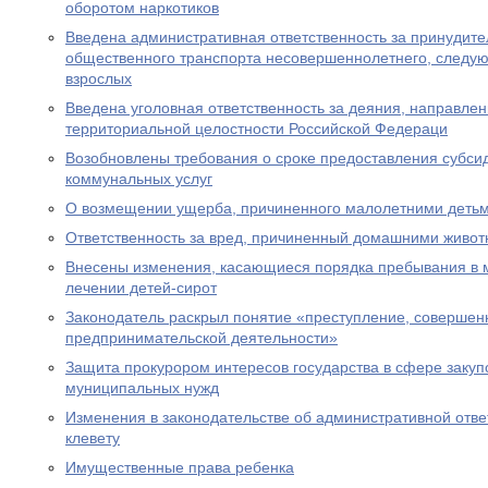
оборотом наркотиков
Введена административная ответственность за принудите
общественного транспорта несовершеннолетнего, следу
взрослых
Введена уголовная ответственность за деяния, направле
территориальной целостности Российской Федераци
Возобновлены требования о сроке предоставления субсид
коммунальных услуг
О возмещении ущерба, причиненного малолетними деть
Ответственность за вред, причиненный домашними живо
Внесены изменения, касающиеся порядка пребывания в 
лечении детей-сирот
Законодатель раскрыл понятие «преступление, совершен
предпринимательской деятельности»
Защита прокурором интересов государства в сфере закуп
муниципальных нужд
Изменения в законодательстве об административной отве
клевету
Имущественные права ребенка