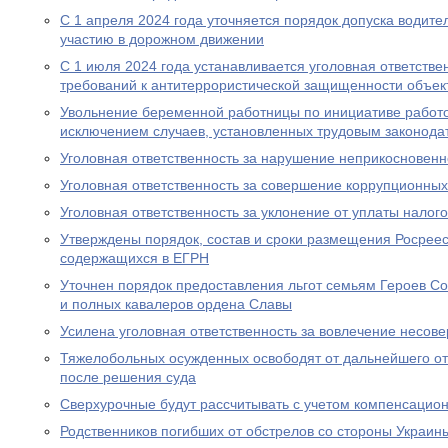
С 1 апреля 2024 года уточняется порядок допуска водите
участию в дорожном движении
С 1 июля 2024 года устанавливается уголовная ответстве
требований к антитеррористической защищенности объект
Увольнение беременной работницы по инициативе работо
исключением случаев, установленных трудовым законода
Уголовная ответственность за нарушение неприкосновен
Уголовная ответственность за совершение коррупционны
Уголовная ответственность за уклонение от уплаты налого
Утверждены порядок, состав и сроки размещения Росрее
содержащихся в ЕГРН
Уточнен порядок предоставления льгот семьям Героев Со
и полных кавалеров ордена Славы
Усилена уголовная ответственность за вовлечение несов
Тяжелобольных осужденных освободят от дальнейшего от
после решения суда
Сверхурочные будут рассчитывать с учетом компенсацио
Родственников погибших от обстрелов со стороны Украин