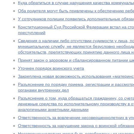
Куда обратиться в случае нарушения качества коммуналь
Оба родителя могут быть привлечены к обеспечению реб
У сотрудников полиции появились дополнительные обяза
Конституционный Суд Российской Федерации встал на ст
преступлений
Сведения о наличии либо отсутствии судимости у лица, 
муниципальную службу, не являются безусловно необхо
обстоятельств, препятствующих принятию данного лица 
Принят закон о здоровом и сбалансированном питании ш
Уточнен порядок воинского учета
Закреплена новая возможность использования «материнс
Разъяснение по порядку приема, регистрации и рассмот
органами внутренних дел
Разъяснение о том, куда обращаться гражданину, со счет
денежные средства по исполнительному производству в 
аналогичными анкетными данными
Ответственность за вовлечение несовершеннолетних в уп
Ответственность за нарушение закона о воинской обязан
Несовершеннолетние могут быть освобождены от уголовно