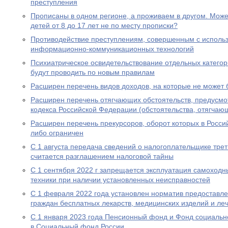
преступления
Прописаны в одном регионе, а проживаем в другом. Мож
детей от 8 до 17 лет не по месту прописки?
Противодействие преступлениям, совершенным с исполь
информационно-коммуникационных технологий
Психиатрическое освидетельствование отдельных категор
будут проводить по новым правилам
Расширен перечень видов доходов, на которые не может
Расширен перечень отягчающих обстоятельств, предусмот
кодекса Российской Федерации (обстоятельства, отягчаю
Расширен перечень прекурсоров, оборот которых в Росс
либо ограничен
С 1 августа передача сведений о налогоплательщике трет
считается разглашением налоговой тайны
С 1 сентября 2022 г запрещается эксплуатация самоходн
техники при наличии установленных неисправностей
С 1 февраля 2022 года установлен норматив предоставл
граждан бесплатных лекарств, медицинских изделий и ле
С 1 января 2023 года Пенсионный фонд и Фонд социальн
в Социальный фонд России