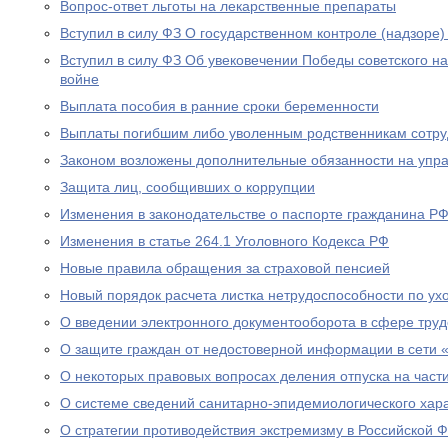
Вопрос-ответ льготы на лекарственные препараты
Вступил в силу ФЗ О государственном контроле (надзоре
Вступил в силу ФЗ Об увековечении Победы советского н
войне
Выплата пособия в ранние сроки беременности
Выплаты погибшим либо уволенным родственникам сотру
Законом возложены дополнительные обязанности на уп
Защита лиц, сообщивших о коррупции
Изменения в законодательстве о паспорте гражданина Р
Изменения в статье 264.1 Уголовного Кодекса РФ
Новые правила обращения за страховой пенсией
Новый порядок расчета листка нетрудоспособности по ух
О введении электронного документооборота в сфере тру
О защите граждан от недостоверной информации в сети 
О некоторых правовых вопросах деления отпуска на част
О системе сведений санитарно-эпидемиологического хар
О стратегии противодействия экстремизму в Российской 