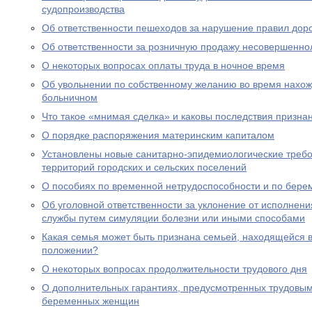
судопроизводства
Об ответственности пешеходов за нарушение правил дор
Об ответственности за розничную продажу несовершенно
О некоторых вопросах оплаты труда в ночное время
Об увольнении по собственному желанию во время нахожд
больничном
Что такое «мнимая сделка» и каковы последствия призна
О порядке распоряжения материнским капиталом
Установлены новые санитарно-эпидемиологические треб
территорий городских и сельских поселений
О пособиях по временной нетрудоспособности и по бере
Об уголовной ответственности за уклонение от исполнен
службы путем симуляции болезни или иными способами
Какая семья может быть признана семьей, находящейся 
положении?
О некоторых вопросах продолжительности трудового дня
О дополнительных гарантиях, предусмотренных трудовым
беременных женщин