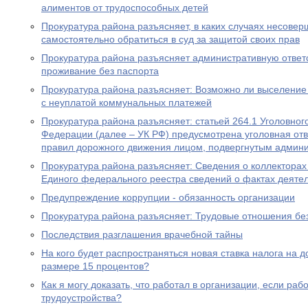
алиментов от трудоспособных детей
Прокуратура района разъясняет, в каких случаях несове
самостоятельно обратиться в суд за защитой своих прав
Прокуратура района разъясняет административную ответ
проживание без паспорта
Прокуратура района разъясняет: Возможно ли выселение
с неуплатой коммунальных платежей
Прокуратура района разъясняет: статьей 264.1 Уголовног
Федерации (далее – УК РФ) предусмотрена уголовная отв
правил дорожного движения лицом, подвергнутым админ
Прокуратура района разъясняет: Сведения о коллекторах 
Единого федерального реестра сведений о фактах деяте
Предупреждение коррупции - обязанность организации
Прокуратура района разъясняет: Трудовые отношения без
Последствия разглашения врачебной тайны
На кого будет распространяться новая ставка налога на 
размере 15 процентов?
Как я могу доказать, что работал в организации, если ра
трудоустройства?