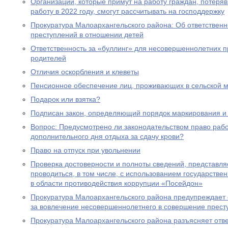
Организации, которые примут на работу граждан, потеря
работу в 2022 году, смогут рассчитывать на господдержку
Прокуратура Малоархангельского района: Об ответственн
преступлений в отношении детей
Ответственность за «буллинг» для несовершеннолетних 
родителей
Отличия оскорбления и клеветы
Пенсионное обеспечение лиц, проживающих в сельской м
Подарок или взятка?
Подписан закон, определяющий порядок маркирования и 
Вопрос: Предусмотрено ли законодательством право раб
дополнительного дня отдыха за сдачу крови?
Право на отпуск при увольнении
Проверка достоверности и полноты сведений, представл
проводиться, в том числе, с использованием государст
в области противодействия коррупции «Посейдон»
Прокуратура Малоархангельского района предупреждает 
за вовлечение несовершеннолетнего в совершение прест
Прокуратура Малоархангельского района разъясняет отв