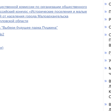
О
щественной комиссии по организации общественного
ссийский конкурс «Исторические поселения и малые
П
й от населения города Малоархангельска
Р
рловской области
С
а "Выбери будущее парка Пушкина"
 №2
С
П
В
е)
Г
У
М
ч
С