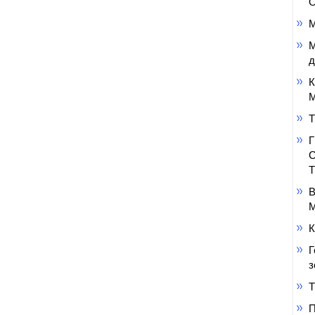
О
М
М
д
К
М
Т
В
М
К
Г
з
Т
П