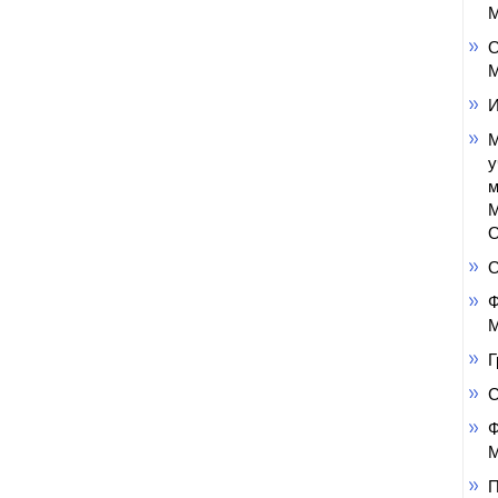
М
О
М
И
М
у
м
М
О
Ф
М
Г
Ф
М
П