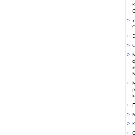
С
7
О
Э
О
М
ф
м
М
М
р
к
П
М
К
О