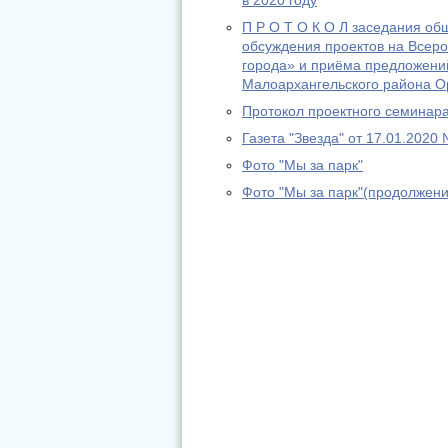
в 2020 году
П Р О Т О К О Л заседания об
обсуждения проектов на Всеро
города» и приёма предложени
Малоархангельского района О
Протокол проектного семинар
Газета "Звезда" от 17.01.2020
Фото "Мы за парк"
Фото "Мы за парк"(продолжени