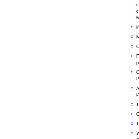
п
с
М
И
М
С
П
р
О
Р
А
И
Т
С
Т
У