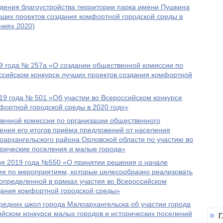
ждения благоустройства территории парка имени Пушкина
учших проектов создания комфортной городской среды в
ниях 2020)
 года № 257а «О создании общественной комиссии по
оссийском конкурсе лучших проектов создания комфортной
 года № 501 «Об участии во Всероссийском конкурсе
фортной городской среды в 2020 году»
енной комиссии по организации общественного
ения его итогов приёма предложений от населения
архангельского района Орловской области по участию во
орические поселения и малые города»
 2019 года №550 «О принятии решения о начале
я по мероприятиям, которые целесообразно реализовать
определенной в рамках участия во Всероссийском
дания комфортной городской среды»
редних школ города Малоархангельска об участии города
йском конкурсе малых городов и исторических поселений
Г