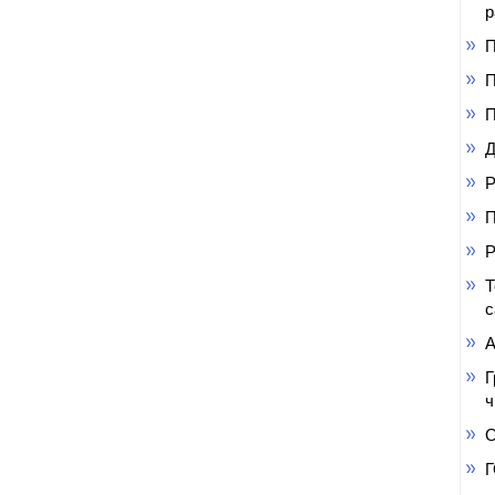
р
П
П
П
Д
Р
П
Р
Т
с
А
Г
ч
О