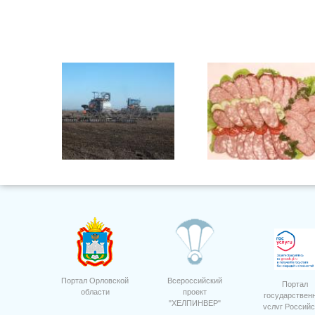
Сев озимых культур ООО
5
"Орелагроинвест"3
Портал Орловской
Всероссийский
Портал
области
проект
государствен
"ХЕЛПИНВЕР"
услуг Российс
Фото 28