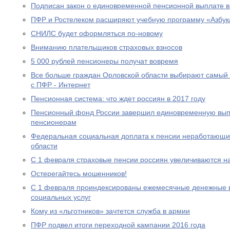
Подписан закон о единовременной пенсионной выплате в
ПФР и Ростелеком расширяют учебную программу «Азбук
СНИЛС будет оформляться по-новому
Вниманию плательщиков страховых взносов
5 000 рублей пенсионеры получат вовремя
Все больше граждан Орловской области выбирают самый
с ПФР - Интернет
Пенсионная система: что ждет россиян в 2017 году
Пенсионный фонд России завершил единовременную выпл
пенсионерам
Федеральная социальная доплата к пенсии неработающи
области
С 1 февраля страховые пенсии россиян увеличиваются н
Остерегайтесь мошенников!
С 1 февраля проиндексированы ежемесячные денежные в
социальных услуг
Кому из «льготников» зачтется служба в армии
ПФР подвел итоги переходной кампании 2016 года