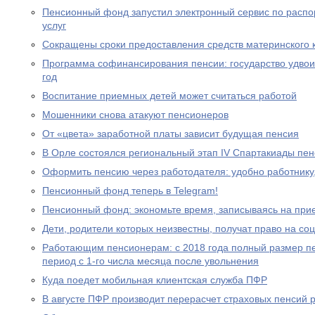
Пенсионный фонд запустил электронный сервис по расп
услуг
Сокращены сроки предоставления средств материнского 
Программа софинансирования пенсии: государство удвоил
год
Воспитание приемных детей может считаться работой
Мошенники снова атакуют пенсионеров
От «цвета» заработной платы зависит будущая пенсия
В Орле состоялся региональный этап IV Спартакиады пе
Оформить пенсию через работодателя: удобно работнику
Пенсионный фонд теперь в Telegram!
Пенсионный фонд: экономьте время, записываясь на при
Дети, родители которых неизвестны, получат право на с
Работающим пенсионерам: с 2018 года полный размер пе
период с 1-го числа месяца после увольнения
Куда поедет мобильная клиентская служба ПФР
В августе ПФР производит перерасчет страховых пенсий