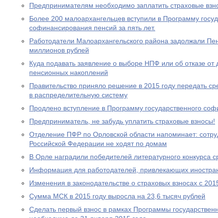
Предпринимателям необходимо заплатить страховые взно
Более 200 малоархангельцев вступили в Программу госу
софинансирования пенсий за пять лет.
Работодатели Малоархангельского района задолжали Пе
миллионов рублей
Куда подавать заявление о выборе НПФ или об отказе о
пенсионных накоплений
Правительство приняло решение в 2015 году передать с
в распределительную систему
Продлено вступление в Программу государственного со
Предприниматель, не забудь уплатить страховые взносы!
Отделение ПФР по Орловской области напоминает: сотр
Российской Федерации не ходят по домам
В Орле наградили победителей литературного конкурса 
Информация для работодателей, привлекающих иностра
Изменения в законодательстве о страховых взносах с 201
Сумма МСК в 2015 году выросла на 23,6 тысяч рублей
Сделать первый взнос в рамках Программы государствен