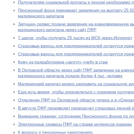
Получателям социальной доплаты к пенсии необходимо п
Пенсионный фонд принимает заявления на выплату 25 00
материнского капитала
Запущен сервис подачи заявления на единовременную вы
материнского капитала через сайт ПФР
7 шагов, чтобы получить 25 тысяч из МСК через Интернет
Страховые взносы для предпринимателей останутся пре
Страховые взносы для предпринимателей останутся пре
Кому из педработников «зачтут» учебу в стаж
В Орловской области через сайт ПФР заявление на едино
материнского капитала подали более 4 тыс. человек
Материнский капитал можно направить на социальную а
Еще есть время, чтобы определиться с порядком получен
Отделение ПФР по Орловской области теперь и в «Однок
В августе ПФР производит перерасчет страховых пенсий
Вниманию граждан: сотрудники Пенсионного фонда по до
Электронные сервисы ПФР на страже интересов граждан
К вопросу о пенсионных накоплениях