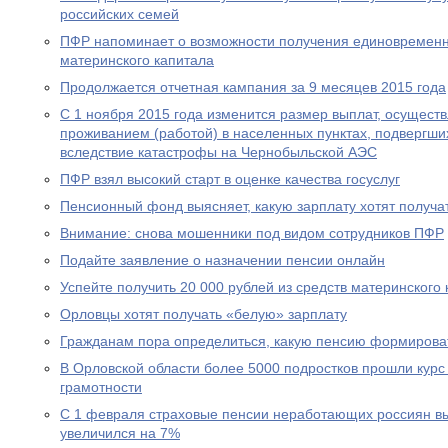
российских семей
ПФР напоминает о возможности получения единовременн
материнского капитала
Продолжается отчетная кампания за 9 месяцев 2015 года
С 1 ноября 2015 года изменится размер выплат, осущест
проживанием (работой) в населенных пунктах, подвергш
вследствие катастрофы на Чернобыльской АЭС
ПФР взял высокий старт в оценке качества госуслуг
Пенсионный фонд выясняет, какую зарплату хотят получа
Внимание: снова мошенники под видом сотрудников ПФР
Подайте заявление о назначении пенсии онлайн
Успейте получить 20 000 рублей из средств материнского
Орловцы хотят получать «белую» зарплату
Гражданам пора определиться, какую пенсию формирова
В Орловской области более 5000 подростков прошли курс
грамотности
С 1 февраля страховые пенсии неработающих россиян в
увеличился на 7%