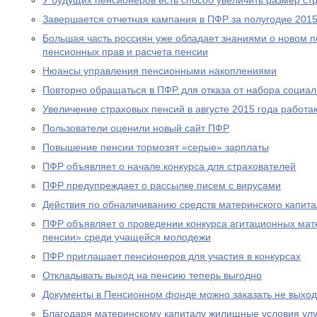
У будущих пенсионеров есть способ увеличить размер ст
Завершается отчетная кампания в ПФР за полугодие 2015
Большая часть россиян уже обладает знаниями о новом 
пенсионных прав и расчета пенсии
Нюансы управления пенсионными накоплениями
Повторно обращаться в ПФР для отказа от набора социал
Увеличение страховых пенсий в августе 2015 года рабо
Пользователи оценили новый сайт ПФР
Повышение пенсии тормозят «серые» зарплаты
ПФР объявляет о начале конкурса для страхователей
ПФР предупреждает о рассылке писем с вирусами
Действия по обналичиванию средств материнского капит
ПФР объявляет о проведении конкурса агитационных мат
пенсии» среди учащейся молодежи
ПФР приглашает пенсионеров для участия в конкурсах
Откладывать выход на пенсию теперь выгодно
Документы в Пенсионном фонде можно заказать не выход
Благодаря материнскому капиталу жилищные условия ул