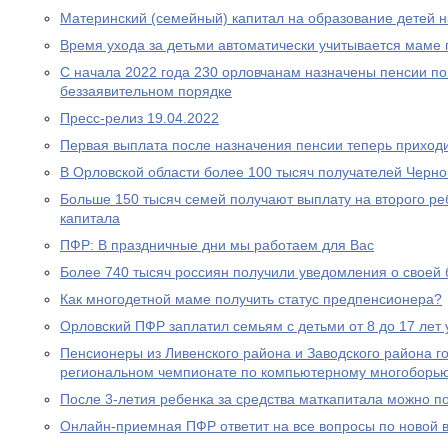
Материнский (семейный) капитал на образование детей 
Время ухода за детьми автоматически учитывается маме
С начала 2022 года 230 орловчанам назначены пенсии по
беззаявительном порядке
Пресс-релиз 19.04.2022
Первая выплата после назначения пенсии теперь приходи
В Орловской области более 100 тысяч получателей Черн
Больше 150 тысяч семей получают выплату на второго ре
капитала
ПФР: В праздничные дни мы работаем для Вас
Более 740 тысяч россиян получили уведомления о своей
Как многодетной маме получить статус предпенсионера?
Орловский ПФР заплатил семьям с детьми от 8 до 17 лет 
Пенсионеры из Ливенского района и Заводского района г
региональном чемпионате по компьютерному многоборь
После 3-летия ребенка за средства маткапитала можно п
Онлайн-приемная ПФР ответит на все вопросы по новой вы