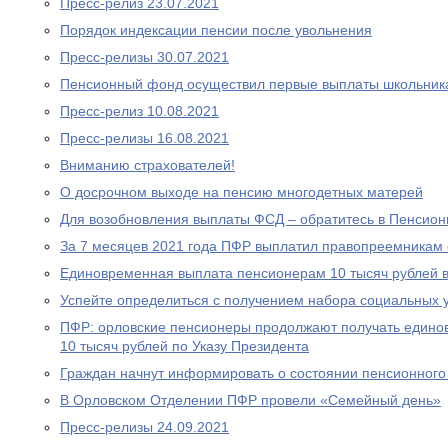
Пресс-релиз 23.07.2021
Порядок индексации пенсии после увольнения
Пресс-релизы 30.07.2021
Пенсионный фонд осуществил первые выплаты школьник
Пресс-релиз 10.08.2021
Пресс-релизы 16.08.2021
Вниманию страхователей!
О досрочном выходе на пенсию многодетных матерей
Для возобновления выплаты ФСД – обратитесь в Пенсио
За 7 месяцев 2021 года ПФР выплатил правопреемникам 
Единовременная выплата пенсионерам 10 тысяч рублей в
Успейте определиться с получением набора социальных у
ПФР: орловские пенсионеры продолжают получать едино
10 тысяч рублей по Указу Президента
Граждан начнут информировать о состоянии пенсионного 
В Орловском Отделении ПФР провели «Семейный день»
Пресс-релизы 24.09.2021