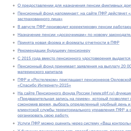
О предоставлении для назначения пенсии фиктивных док
Пенсионный фонд напоминает: на сайте ПФР действует 
застрахованного лица»
В августе ПФР производит корректировку пенсии работа
Назначение пенсии «досрочникам» по новому законодател
Принята новая форма и форматы отчетности в ПФР
Рекомендации будущему пенсионеру
С 2015 года вместо пенсионного удостоверения выдается
Пенсионный фонд принимает заявления на выплату 20 00
материнского капитала
ПФР и «Ростелеком» приглашают пенсионеров Орловской 
«Спасибо Интернету-2015»
На сайте Пенсионного фонда России (www.pfrf.ru) функц
«Предварительная запись на прием», который позволяет 
сэкономив время, выбрать определенный удобный день и
клиентской службы территориального управления ПФР, а
организовать свою работу.
Услуги ПФР можно оценить через систему «Ваш контроль