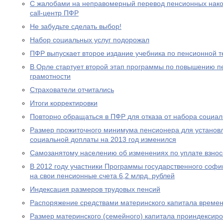
С жалобами на неправомерный перевод пенсионных нако
call-центр ПФР
Не забудьте сделать выбор!
Набор социальных услуг подорожал
ПФР выпускает второе издание учебника по пенсионной т
В Орле стартует второй этап программы по повышению п
грамотности
Страхователи отчитались
Итоги корректировки
Повторно обращаться в ПФР для отказа от набора социал
Размер прожиточного минимума пенсионера для устано
социальной доплаты на 2013 год изменился
Самозанятому населению об изменениях по уплате взносо
В 2012 году участники Программы государственного соф
на свои пенсионные счета 6,2 млрд. рублей
Индексация размеров трудовых пенсий
Распоряжение средствами материнского капитала времен
Размер материнского (семейного) капитала проиндексир