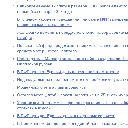
Единовременную выплату в размере 5 000 рублей пенсио
пенсией за январь 2017 года
В «Личном кабинете гражданина» на сайте ПФР запущен
пенсионными накоплениями
Желающие поменять порядок получения набора социальны
октября
Пенсионный фонд продолжает принимать заявления на вы
средств материнского капитала
Работодатели Малоархангельского района задолжали Пе
миллионов рублей
В ПФР прошел Единый день пенсионной грамотности
Индивидуальным предпринимателям необходимо уплатит
Мошенники опять активизировались
Остался месяц, чтобы подать заявление на 25 тысяч из с
Участникам Программы софинансирования важно не забы
страховые взносы
В ПФР пройдет Единый день электронных сервисов
В Пенсионном фонде прошел единый день электронных с