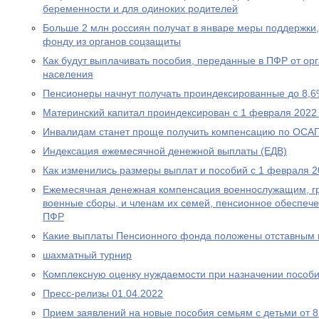
беременности и для одиноких родителей
Больше 2 млн россиян получат в январе меры поддержк
фонду из органов соцзащиты
Как будут выплачивать пособия, переданные в ПФР от ор
населения
Пенсионеры начнут получать проиндексированные до 8,6
Материнский капитал проиндексирован с 1 февраля 2022
Инвалидам станет проще получить компенсацию по ОСА
Индексация ежемесячной денежной выплаты (ЕДВ)
Как изменились размеры выплат и пособий с 1 февраля 2
Ежемесячная денежная компенсация военнослужащим, г
военные сборы, и членам их семей, пенсионное обеспеч
ПФР
Какие выплаты Пенсионного фонда положены отставным 
шахматный турнир
Комплексную оценку нуждаемости при назначении пособ
Пресс-релизы 01.04.2022
Прием заявлений на новые пособия семьям с детьми от 8 