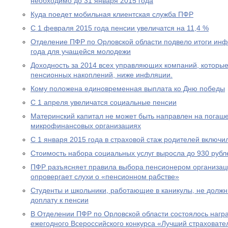
необходимо до 31 января 2015 года
Куда поедет мобильная клиентская служба ПФР
С 1 февраля 2015 года пенсии увеличатся на 11,4 %
Отделение ПФР по Орловской области подвело итоги ин
года для учащейся молодежи
Доходность за 2014 всех управляющих компаний, которы
пенсионных накоплений, ниже инфляции.
Кому положена единовременная выплата ко Дню победы
С 1 апреля увеличатся социальные пенсии
Материнский капитал не может быть направлен на погаше
микрофинансовых организациях
С 1 января 2015 года в страховой стаж родителей включи
Стоимость набора социальных услуг выросла до 930 рубл
ПФР разъясняет правила выбора пенсионером организац
опровергает слухи о «пенсионном рабстве»
Студенты и школьники, работающие в каникулы, не долж
доплату к пенсии
В Отделении ПФР по Орловской области состоялось нагр
ежегодного Всероссийского конкурса «Лучший страховател