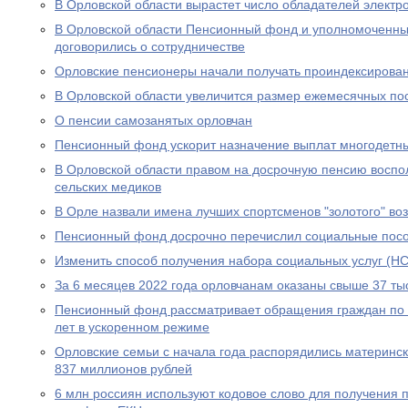
В Орловской области вырастет число обладателей электр
В Орловской области Пенсионный фонд и уполномоченны
договорились о сотрудничестве
Орловские пенсионеры начали получать проиндексирова
В Орловской области увеличится размер ежемесячных по
О пенсии самозанятых орловчан
Пенсионный фонд ускорит назначение выплат многодетн
В Орловской области правом на досрочную пенсию воспо
сельских медиков
В Орле назвали имена лучших спортсменов "золотого" во
Пенсионный фонд досрочно перечислил социальные посо
Изменить способ получения набора социальных услуг (НС
За 6 месяцев 2022 года орловчанам оказаны свыше 37 тыс
Пенсионный фонд рассматривает обращения граждан по в
лет в ускоренном режиме
Орловские семьи с начала года распорядились материнс
837 миллионов рублей
6 млн россиян используют кодовое слово для получения 