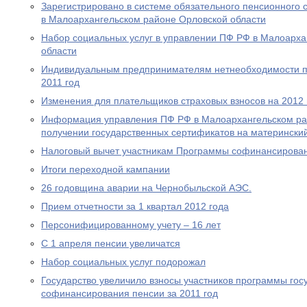
Зарегистрировано в системе обязательного пенсионного 
в Малоархангельском районе Орловской области
Набор социальных услуг в управлении ПФ РФ в Малоарха
области
Индивидуальным предпринимателям нетнеобходимости пр
2011 год
Изменения для плательщиков страховых взносов на 2012 
Информация управления ПФ РФ в Малоархангельском ра
получении государственных сертификатов на материнский
Налоговый вычет участникам Программы софинансирова
Итоги переходной кампании
26 годовщина аварии на Чернобыльской АЭС.
Прием отчетности за 1 квартал 2012 года
Персонифицированному учету – 16 лет
С 1 апреля пенсии увеличатся
Набор социальных услуг подорожал
Государство увеличило взносы участников программы гос
софинансирования пенсии за 2011 год