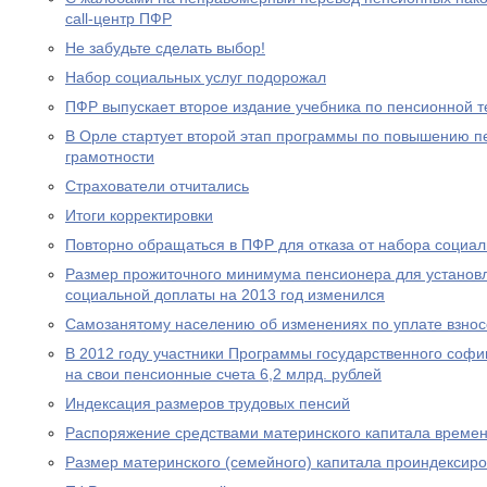
call-центр ПФР
Не забудьте сделать выбор!
Набор социальных услуг подорожал
ПФР выпускает второе издание учебника по пенсионной т
В Орле стартует второй этап программы по повышению п
грамотности
Страхователи отчитались
Итоги корректировки
Повторно обращаться в ПФР для отказа от набора социал
Размер прожиточного минимума пенсионера для устано
социальной доплаты на 2013 год изменился
Самозанятому населению об изменениях по уплате взносо
В 2012 году участники Программы государственного соф
на свои пенсионные счета 6,2 млрд. рублей
Индексация размеров трудовых пенсий
Распоряжение средствами материнского капитала времен
Размер материнского (семейного) капитала проиндексир