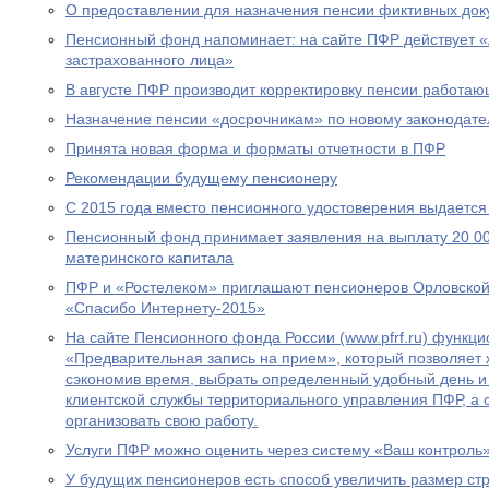
О предоставлении для назначения пенсии фиктивных док
Пенсионный фонд напоминает: на сайте ПФР действует 
застрахованного лица»
В августе ПФР производит корректировку пенсии работа
Назначение пенсии «досрочникам» по новому законодател
Принята новая форма и форматы отчетности в ПФР
Рекомендации будущему пенсионеру
С 2015 года вместо пенсионного удостоверения выдается
Пенсионный фонд принимает заявления на выплату 20 00
материнского капитала
ПФР и «Ростелеком» приглашают пенсионеров Орловской 
«Спасибо Интернету-2015»
На сайте Пенсионного фонда России (www.pfrf.ru) функц
«Предварительная запись на прием», который позволяет 
сэкономив время, выбрать определенный удобный день и
клиентской службы территориального управления ПФР, а
организовать свою работу.
Услуги ПФР можно оценить через систему «Ваш контроль
У будущих пенсионеров есть способ увеличить размер ст