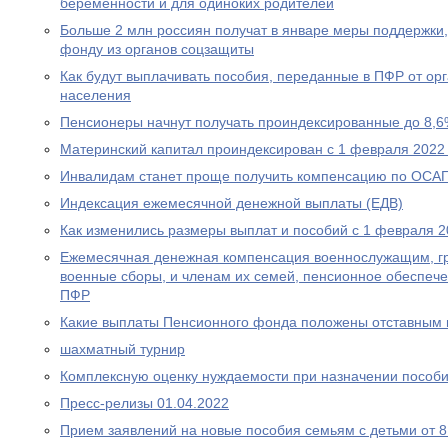
беременности и для одиноких родителей
Больше 2 млн россиян получат в январе меры поддержк
фонду из органов соцзащиты
Как будут выплачивать пособия, переданные в ПФР от ор
населения
Пенсионеры начнут получать проиндексированные до 8,6
Материнский капитал проиндексирован с 1 февраля 2022
Инвалидам станет проще получить компенсацию по ОСА
Индексация ежемесячной денежной выплаты (ЕДВ)
Как изменились размеры выплат и пособий с 1 февраля 2
Ежемесячная денежная компенсация военнослужащим, г
военные сборы, и членам их семей, пенсионное обеспеч
ПФР
Какие выплаты Пенсионного фонда положены отставным 
шахматный турнир
Комплексную оценку нуждаемости при назначении пособ
Пресс-релизы 01.04.2022
Прием заявлений на новые пособия семьям с детьми от 8 