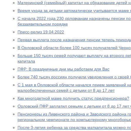
Материнский (семейный) капитал на образование детей 
Время ухода за детьми автоматически учитывается маме
С начала 2022 года 230 орловчанам назначены пенсии по
беззаявительном порядке
Пресс-релиз 19.04.2022
Первая выплата после назначения пенсии теперь приходи
В Орловской области более 100 тысяч получателей Черн
Больше 150 тысяч семей получают выплату на второго ре
капитала
ПФР: В праздничные дни мы работаем для Вас
Более 740 тысяч россиян получили уведомления о своей
С 1 мая в Орловской области начался прием заявлений н
малообеспеченных семей с детьми от 8 до 17 лет
Как многодетной маме получить статус предпенсионера?
Орловский ПФР заплатил семьям с детьми от 8 до 17 лет 
Пенсионеры из Ливенского района и Заводского района г
региональном чемпионате по компьютерному многоборь
После 3-летия ребенка за средства маткапитала можно п