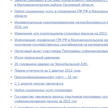
Зарегистрировано в системе обязательного пенсионного 
в Малоархангельском районе Орловской области
Набор социальных услуг в управлении ПФ РФ в Малоарха
области
Индивидуальным предпринимателям нетнеобходимости пр
2011 год
Изменения для плательщиков страховых взносов на 2012 
Информация управления ПФ РФ в Малоархангельском ра
получении государственных сертификатов на материнский
Налоговый вычет участникам Программы софинансирова
Итоги переходной кампании
26 годовщина аварии на Чернобыльской АЭС.
Прием отчетности за 1 квартал 2012 года
Персонифицированному учету – 16 лет
С 1 апреля пенсии увеличатся
Набор социальных услуг подорожал
Государство увеличило взносы участников программы гос
софинансирования пенсии за 2011 год
С жалобами на неправомерный перевод пенсионных нако