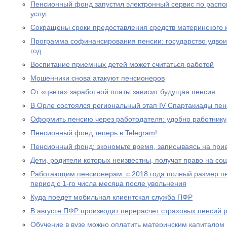
Пенсионный фонд запустил электронный сервис по расп
услуг
Сокращены сроки предоставления средств материнского 
Программа софинансирования пенсии: государство удвоил
год
Воспитание приемных детей может считаться работой
Мошенники снова атакуют пенсионеров
От «цвета» заработной платы зависит будущая пенсия
В Орле состоялся региональный этап IV Спартакиады пе
Оформить пенсию через работодателя: удобно работнику
Пенсионный фонд теперь в Telegram!
Пенсионный фонд: экономьте время, записываясь на при
Дети, родители которых неизвестны, получат право на с
Работающим пенсионерам: с 2018 года полный размер пе
период с 1-го числа месяца после увольнения
Куда поедет мобильная клиентская служба ПФР
В августе ПФР производит перерасчет страховых пенсий
Обучение в вузе можно оплатить материнским капиталом