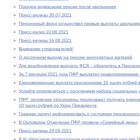
Порядок индексации пенсии после увольнения
Пресс-релизы 30.07.2021
Пенсионный фонд осуществил первые выплаты школьник
Пресс-релиз 10.08.2021
Пресс-релизы 16.08.2021
Вниманию страхователей!
О досрочном выходе на пенсию многодетных матерей
Для возобновления выплаты ФСД – обратитесь в Пенсио
За 7 месяцев 2021 года ПФР выплатил правопреемникам 
Единовременная выплата пенсионерам 10 тысяч рублей в
Успейте определиться с получением набора социальных у
ПФР: орловские пенсионеры продолжают получать едино
10 тысяч рублей по Указу Президента
Граждан начнут информировать о состоянии пенсионного 
В Орловском Отделении ПФР провели «Семейный день»
Пресс-релизы 24.09.2021
В III областном литературном конкурсе приняли участие 