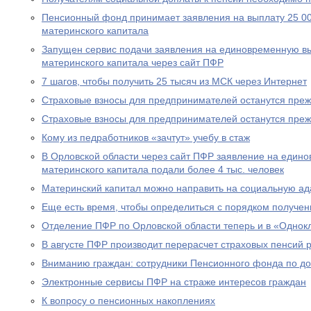
Пенсионный фонд принимает заявления на выплату 25 00
материнского капитала
Запущен сервис подачи заявления на единовременную вы
материнского капитала через сайт ПФР
7 шагов, чтобы получить 25 тысяч из МСК через Интернет
Страховые взносы для предпринимателей останутся пре
Страховые взносы для предпринимателей останутся пре
Кому из педработников «зачтут» учебу в стаж
В Орловской области через сайт ПФР заявление на едино
материнского капитала подали более 4 тыс. человек
Материнский капитал можно направить на социальную а
Еще есть время, чтобы определиться с порядком получен
Отделение ПФР по Орловской области теперь и в «Однок
В августе ПФР производит перерасчет страховых пенсий
Вниманию граждан: сотрудники Пенсионного фонда по до
Электронные сервисы ПФР на страже интересов граждан
К вопросу о пенсионных накоплениях