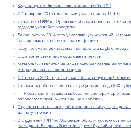
Куда поедет мобильная клиентская служба ПФР
С 1 февраля 2015 года пенсии увеличатся на 11,4 %
Отделение ПФР по Орловской области подвело итоги ин
года для учащейся молодежи
Доходность за 2014 всех управляющих компаний, которы
пенсионных накоплений, ниже инфляции.
Кому положена единовременная выплата ко Дню победы
С 1 апреля увеличатся социальные пенсии
Материнский капитал не может быть направлен на погаше
микрофинансовых организациях
С 1 января 2015 года в страховой стаж родителей включи
Стоимость набора социальных услуг выросла до 930 рубл
ПФР разъясняет правила выбора пенсионером организац
опровергает слухи о «пенсионном рабстве»
Студенты и школьники, работающие в каникулы, не долж
доплату к пенсии
В Отделении ПФР по Орловской области состоялось нагр
ежегодного Всероссийского конкурса «Лучший страховател