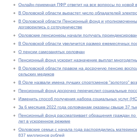
Онлайн-приемная ПФР ответит на все вопросы по новой вы
В Орловской области вырастет число обладателей электр
В Орловской области Пенсионный фонд и уполномоченны
договорились о сотрудничестве
Орловские пенсионеры начали получать проиндексирова
В Орловской области увеличится размер ежемесячных по
О пенсии самозанятых орловчан
Пенсионный фонд ускорит назначение выплат многодетн
В Орловской области правом на досрочную пенсию воспо
сельских медиков
В Орле назвали имена лучших спортсменов "золотого" во
Пенсионный фонд досрочно перечислил социальные посо
Изменить способ получения набора социальных услуг (НС
За 6 месяцев 2022 года орловчанам оказаны свыше 37 тыс
Пенсионный фонд рассматривает обращения граждан по в
лет в ускоренном режиме
Орловские семьи с начала года распорядились материнс
837 миллионов рублей