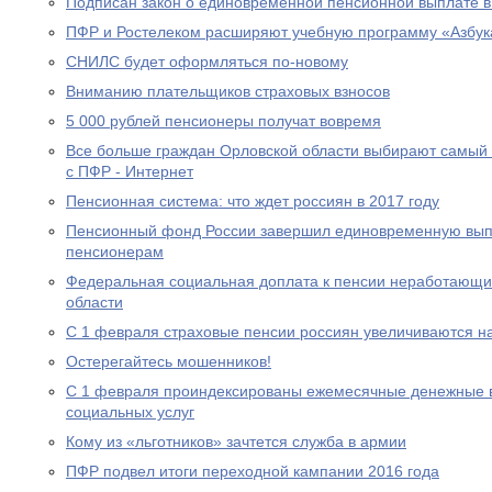
Подписан закон о единовременной пенсионной выплате в
ПФР и Ростелеком расширяют учебную программу «Азбук
СНИЛС будет оформляться по-новому
Вниманию плательщиков страховых взносов
5 000 рублей пенсионеры получат вовремя
Все больше граждан Орловской области выбирают самый
с ПФР - Интернет
Пенсионная система: что ждет россиян в 2017 году
Пенсионный фонд России завершил единовременную выпл
пенсионерам
Федеральная социальная доплата к пенсии неработающи
области
С 1 февраля страховые пенсии россиян увеличиваются н
Остерегайтесь мошенников!
С 1 февраля проиндексированы ежемесячные денежные в
социальных услуг
Кому из «льготников» зачтется служба в армии
ПФР подвел итоги переходной кампании 2016 года