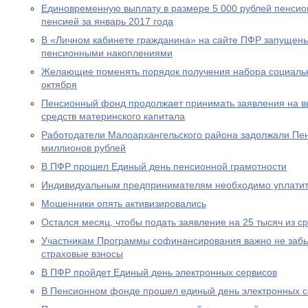
Единовременную выплату в размере 5 000 рублей пенсио
пенсией за январь 2017 года
В «Личном кабинете гражданина» на сайте ПФР запущен
пенсионными накоплениями
Желающие поменять порядок получения набора социальны
октября
Пенсионный фонд продолжает принимать заявления на вы
средств материнского капитала
Работодатели Малоархангельского района задолжали Пе
миллионов рублей
В ПФР прошел Единый день пенсионной грамотности
Индивидуальным предпринимателям необходимо уплатит
Мошенники опять активизировались
Остался месяц, чтобы подать заявление на 25 тысяч из с
Участникам Программы софинансирования важно не забы
страховые взносы
В ПФР пройдет Единый день электронных сервисов
В Пенсионном фонде прошел единый день электронных с