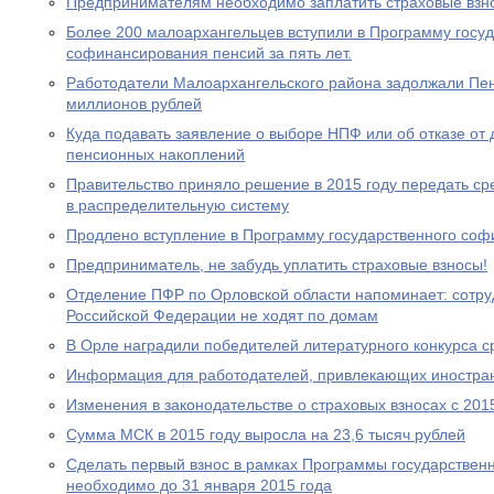
Предпринимателям необходимо заплатить страховые взно
Более 200 малоархангельцев вступили в Программу госу
софинансирования пенсий за пять лет.
Работодатели Малоархангельского района задолжали Пе
миллионов рублей
Куда подавать заявление о выборе НПФ или об отказе о
пенсионных накоплений
Правительство приняло решение в 2015 году передать с
в распределительную систему
Продлено вступление в Программу государственного со
Предприниматель, не забудь уплатить страховые взносы!
Отделение ПФР по Орловской области напоминает: сотр
Российской Федерации не ходят по домам
В Орле наградили победителей литературного конкурса 
Информация для работодателей, привлекающих иностра
Изменения в законодательстве о страховых взносах с 201
Сумма МСК в 2015 году выросла на 23,6 тысяч рублей
Сделать первый взнос в рамках Программы государствен
необходимо до 31 января 2015 года