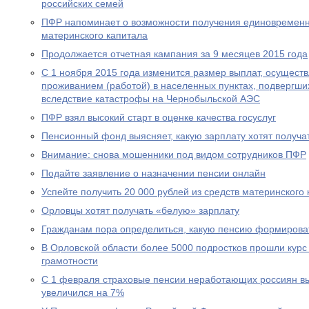
российских семей
ПФР напоминает о возможности получения единовременн
материнского капитала
Продолжается отчетная кампания за 9 месяцев 2015 года
С 1 ноября 2015 года изменится размер выплат, осущест
проживанием (работой) в населенных пунктах, подвергш
вследствие катастрофы на Чернобыльской АЭС
ПФР взял высокий старт в оценке качества госуслуг
Пенсионный фонд выясняет, какую зарплату хотят получа
Внимание: снова мошенники под видом сотрудников ПФР
Подайте заявление о назначении пенсии онлайн
Успейте получить 20 000 рублей из средств материнского
Орловцы хотят получать «белую» зарплату
Гражданам пора определиться, какую пенсию формирова
В Орловской области более 5000 подростков прошли курс
грамотности
С 1 февраля страховые пенсии неработающих россиян в
увеличился на 7%