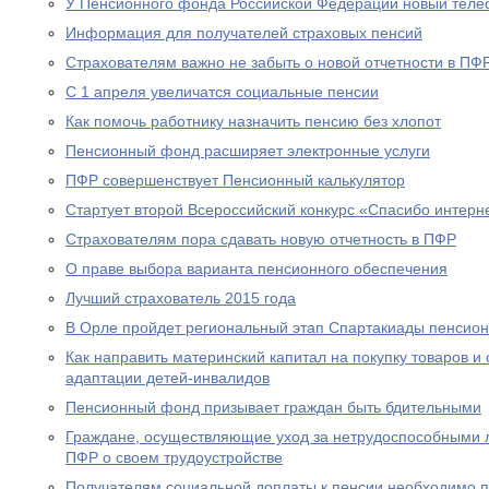
У Пенсионного фонда Российской Федерации новый теле
Информация для получателей страховых пенсий
Страхователям важно не забыть о новой отчетности в ПФ
С 1 апреля увеличатся социальные пенсии
Как помочь работнику назначить пенсию без хлопот
Пенсионный фонд расширяет электронные услуги
ПФР совершенствует Пенсионный калькулятор
Стартует второй Всероссийский конкурс «Спасибо интерн
Страхователям пора сдавать новую отчетность в ПФР
О праве выбора варианта пенсионного обеспечения
Лучший страхователь 2015 года
В Орле пройдет региональный этап Спартакиады пенсион
Как направить материнский капитал на покупку товаров и 
адаптации детей-инвалидов
Пенсионный фонд призывает граждан быть бдительными
Граждане, осуществляющие уход за нетрудоспособными 
ПФР о своем трудоустройстве
Получателям социальной доплаты к пенсии необходимо п