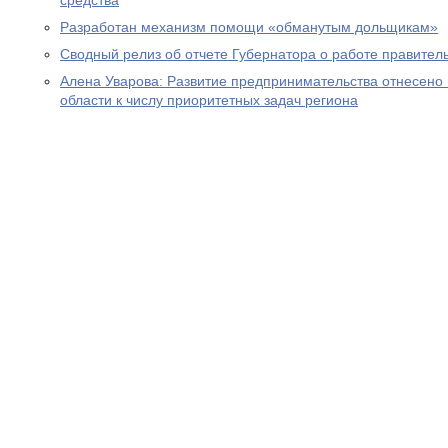
средства
Разработан механизм помощи «обманутым дольщикам»
Сводный релиз об отчете Губернатора о работе правитель
Алена Уварова: Развитие предпринимательства отнесено
области к числу приоритетных задач региона