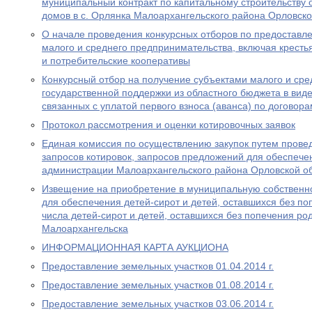
муниципальный контракт по капитальному строительству
домов в с. Орлянка Малоархангельского района Орловско
О начале проведения конкурсных отборов по предоставл
малого и среднего предпринимательства, включая кресть
и потребительские кооперативы
Конкурсный отбор на получение субъектами малого и ср
государственной поддержки из областного бюджета в виде
связанных с уплатой первого взноса (аванса) по договор
Протокол рассмотрения и оценки котировочных заявок
Единая комиссия по осуществлению закупок путем провед
запросов котировок, запросов предложений для обеспеч
администрации Малоархангельского района Орловской о
Извещение на приобретение в муниципальную собственн
для обеспечения детей-сирот и детей, оставшихся без по
числа детей-сирот и детей, оставшихся без попечения ро
Малоархангельска
ИНФОРМАЦИОННАЯ КАРТА АУКЦИОНА
Предоставление земельных участков 01.04.2014 г.
Предоставление земельных участков 01.08.2014 г.
Предоставление земельных участков 03.06.2014 г.