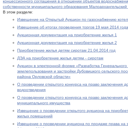
концессионного соглашения в отношении объектов водоснабжени
собственности муниципального образования Малоархангельский
В этом разделе:
Извещение на Открытый Аукцион по газоснабжению котел
Извещение об итогах проведения торгов 19 мая 2014 год
Аукционная документация на приобретение жилья 1
Аукционная документация на приобретение жилья 2
Приобретение жилья детям сиротам 21.04.2014 год
ДЭА на приобретение жилья детям - сиротам
Аукцион в электронной форме «Разработка Генерального
землепользования и застройки Дубовицкого сельского по
района Орловской области»
О проведении открытого конкурса на право заключения д
водоотведения
О проведении открытого конкурса на право заключения д
муниципального имущества
Извещение о проведении открытого аукциона на приобре
жилых помещений
Извещение о проведении аукциона по продаже права на 