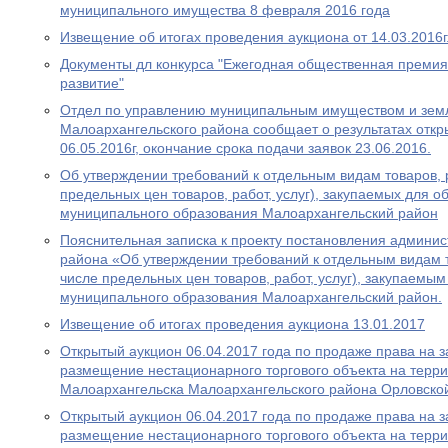
муниципального имущества 8 февраля 2016 года
Извещение об итогах проведения аукциона от 14.03.2016г
Документы дл конкурса "Ежегодная общественная премия
развитие"
Отдел по управлению муниципальным имуществом и зем
Малоархангельского района сообщает о результатах откр
06.05.2016г, окончание срока подачи заявок 23.06.2016.
Об утверждении требований к отдельным видам товаров, ра
предельных цен товаров, работ, услуг), закупаемых для 
муниципального образования Малоархангельский район
Пояснительная записка к проекту постановления админи
района «Об утверждении требований к отдельным видам то
числе предельных цен товаров, работ, услуг), закупаемы
муниципального образования Малоархангельский район.
Извещение об итогах проведения аукциона 13.01.2017
Открытый аукцион 06.04.2017 года по продаже права на 
размещение нестационарного торгового объекта на терри
Малоархангельска Малоархангельского района Орловско
Открытый аукцион 06.04.2017 года по продаже права на 
размещение нестационарного торгового объекта на терри