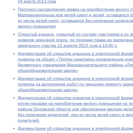
04 марта 2013 года
Протокол рассмотрения заявок на приобретение жилого п
Малоархангельска для детей-сирот и детей, оставшихся б
из числа детей-сирот, оставшихся без попечения родите
жилого помещения
Открытый аукцион, открытый по составу участников и по
размере арендной платы, по продаже права на заключен
земельного участка 12 апреля 2013 года в 14.00 ч.
Документация об открытом аукционе в электронной форме
подряда на объект «Теплое санитарно-гигиеническое по
бюджетного учреждения Малоархангельского района «Лук
общеобразовательная школа»
Документация об открытом аукционе в электронной форме
подряда на выполнение работ по текущему ремонту здан
общеобразовательная школа»
Документация об открытом аукционе в электронной форме
купли-продажи на приобретение жилого помещения на т
района Орловской области для обеспечения жильем детей
без попечения родителей, лиц из числа детей-сирот и де
родителей.
Документация об открытом аукционе в электронной форме