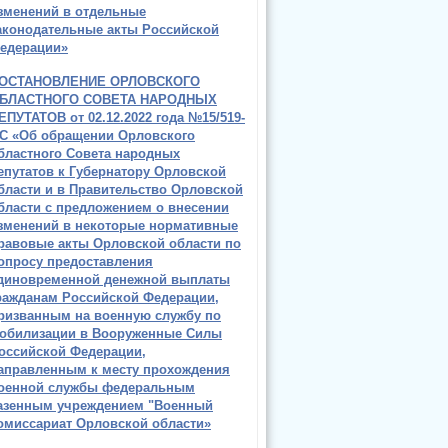
зменений в отдельные
аконодательные акты Российской
едерации»
ОСТАНОВЛЕНИЕ ОРЛОВСКОГО
БЛАСТНОГО СОВЕТА НАРОДНЫХ
ЕПУТАТОВ от 02.12.2022 года №15/519-
С «Об обращении Орловского
бластного Совета народных
епутатов к Губернатору Орловской
бласти и в Правительство Орловской
бласти с предложением о внесении
зменений в некоторые нормативные
равовые акты Орловской области по
опросу предоставления
диновременной денежной выплаты
ражданам Российской Федерации,
ризванным на военную службу по
обилизации в Вооруженные Силы
оссийской Федерации,
аправленным к месту прохождения
оенной службы федеральным
азенным учреждением "Военный
омиссариат Орловской области»