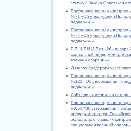
статью 3 Закона Орловской об
Постановление администрации
№71 «Об утверждении Порядк
поддержки»
Постановление администрации
№72 «Об утверждении Порядк
поддержки»
Р Е Ш Е Н И Е от «26» января
социальной поддержки гражда
военной операции»
О мерах поддержки участнико
Постановление администрации
№120 «Об утверждении Поряд
поддержки»
Сайт для участников и ветера
Постановление администрации
№650 "Об утверждении Порядк
поддержки граждан Российско
области, заключивших контрак
специальной военной операци