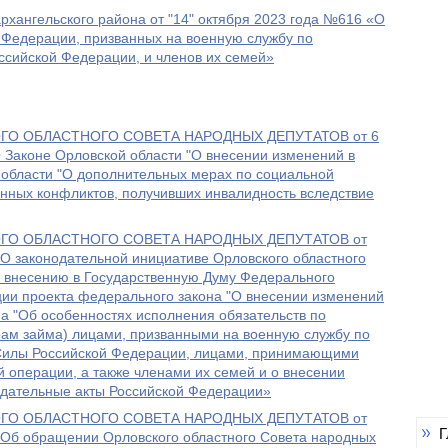
хангельского района от "14" октября 2023 года №616 «О
 Федерации, призванных на военную службу по
сийской Федерации, и членов их семей»
О ОБЛАСТНОГО СОВЕТА НАРОДНЫХ ДЕПУТАТОВ от 6
 Законе Орловской области "О внесении изменений в
й области "О дополнительных мерах по социальной
нных конфликтов, получивших инвалидность вследствие
О ОБЛАСТНОГО СОВЕТА НАРОДНЫХ ДЕПУТАТОВ от
О законодательной инициативе Орловского областного
о внесению в Государственную Думу Федерального
ии проекта федерального закона "О внесении изменений
на "Об особенностях исполнения обязательств по
рам займа) лицами, призванными на военную службу по
Силы Российской Федерации, лицами, принимающими
й операции, а также членами их семей и о внесении
одательные акты Российской Федерации»
О ОБЛАСТНОГО СОВЕТА НАРОДНЫХ ДЕПУТАТОВ от
Г
«Об обращении Орловского областного Совета народных