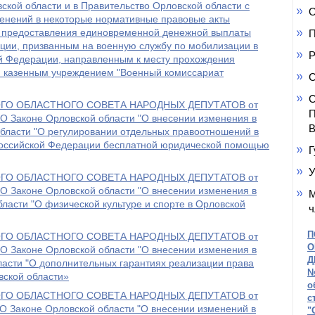
ской области и в Правительство Орловской области с
О
енений в некоторые нормативные правовые акты
у предоставления единовременной денежной выплаты
П
ции, призванным на военную службу по мобилизации в
Р
 Федерации, направленным к месту прохождения
 казенным учреждением "Военный комиссариат
С
С
О ОБЛАСТНОГО СОВЕТА НАРОДНЫХ ДЕПУТАТОВ от
П
О Законе Орловской области "О внесении изменения в
В
области "О регулировании отдельных правоотношений в
Российской Федерации бесплатной юридической помощью
Г
У
О ОБЛАСТНОГО СОВЕТА НАРОДНЫХ ДЕПУТАТОВ от
О Законе Орловской области "О внесении изменения в
М
бласти "О физической культуре и спорте в Орловской
ч
П
О ОБЛАСТНОГО СОВЕТА НАРОДНЫХ ДЕПУТАТОВ от
О
О Законе Орловской области "О внесении изменения в
Д
ласти "О дополнительных гарантиях реализации права
№
вской области»
о
О ОБЛАСТНОГО СОВЕТА НАРОДНЫХ ДЕПУТАТОВ от
с
О Законе Орловской области "О внесении изменений в
"