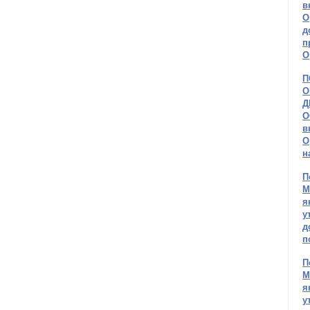
в
О
д
п
О
П
О
Д
О
в
О
н
П
М
я
у
д
п
П
М
я
у