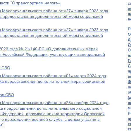
ласти "О транспортном налоге»
с
в
 Малоархангельского района от «27» января 2023 года
п
а предоставления дополнительной меры социальной
в
П
 Малоархангельского района от «27» января 2023 года
О
а предоставления дополнительной меры социальной
Д
О
 2023 года № 21/140-РС «О дополнительных мерах
О
н Российской Федерации, участвующих в специальной
н
Г
С
в СВО
п
 Малоархангельского района от «01» марта 2024 года
в
ка предоставления дополнительной меры социальной
Ф
о
о
нов СВО
(
 Малоархангельского района от «26» ноября 2024 года
п
а предоставления дополнительных мер социальной
м
Р
й Федерации, проживающих на территории Орловской
п
т о прохождении военной службы с целью участия в
с
и"
т