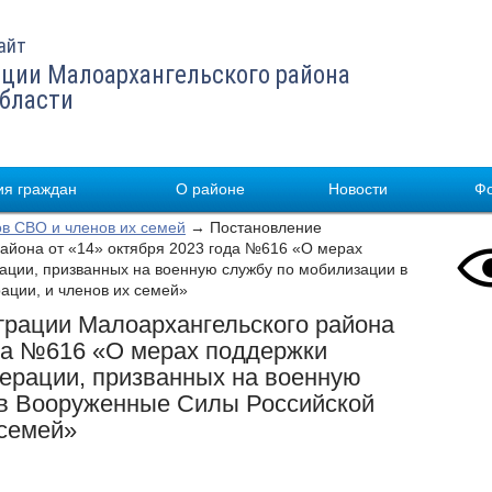
айт
ции Малоархангельского района
области
я граждан
О районе
Новости
Ф
в СВО и членов их семей
→ Постановление
айона от «14» октября 2023 года №616 «О мерах
ации, призванных на военную службу по мобилизации в
ции, и членов их семей»
рации Малоархангельского района
ода №616 «О мерах поддержки
ерации, призванных на военную
 в Вооруженные Силы Российской
 семей»