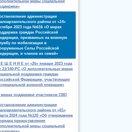
ополнительной меры социальной
оддержки»
остановление администрации
алоархангельского района от «14»
ктября 2023 года №616 «О мерах
оддержки граждан Российской
едерации, призванных на военную
лужбу по мобилизации в
ооруженные Силы Российской
едерации, и членов их семей»
 Е Ш Е Н И Е от «26» января 2023 года
 21/140-РС «О дополнительных мерах
оциальной поддержки граждан
оссийской Федерации, участвующих
 специальной военной операции»
 мерах поддержки участников СВО
остановление администрации
алоархангельского района от «01»
арта 2024 года №120 «Об утверждении
орядка предоставления
ополнительной меры социальной
оддержки»