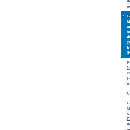
д
п
П
М
о
п
Ф
с
В
Ф
Р
№
с
Р
в
О
П
М
м
П
д
п