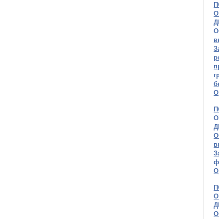
П
О
Д
О
в
З
р
п
г
б
О
П
О
Д
О
в
З
ф
О
П
О
Д
О