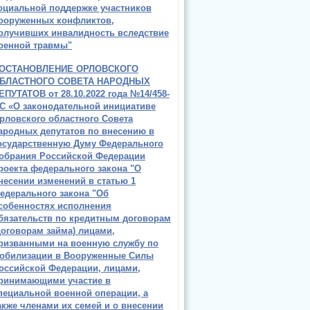
оциальной поддержке участников
ооруженных конфликтов,
олучивших инвалидность вследствие
оенной травмы"
ОСТАНОВЛЕНИЕ ОРЛОВСКОГО
БЛАСТНОГО СОВЕТА НАРОДНЫХ
ЕПУТАТОВ от 28.10.2022 года №14/458-
С «О законодательной инициативе
рловского областного Совета
ародных депутатов по внесению в
осударственную Думу Федерального
обрания Российской Федерации
роекта федерального закона "О
несении изменений в статью 1
едерального закона "Об
собенностях исполнения
бязательств по кредитным договорам
договорам займа) лицами,
ризванными на военную службу по
обилизации в Вооруженные Силы
оссийской Федерации, лицами,
ринимающими участие в
пециальной военной операции, а
акже членами их семей и о внесении