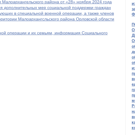
 Малоархангельского района от «28» ноября 2024 года
и
я дополнительных мер социальной поддержки граждан
з
ующих в специальной военной операции, а также членов
Ф
рритории Малоархангсльского района Орловской области
П
О
ной операции и их семьям, информация Социального
Д
О
о
д
о
о
и
п
в
е
г
п
м
Р
н
в
к
к