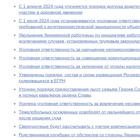
С 1 апреля 2024 года уточняется порядок допуска водите
участию в дорожном движении
С 1 июля 2024 года устанавливается уголовная ответстве
требований к антитеррористической защищенности объект
Увольнение беременной работницы по инициативе работо
исключением случаев, установленных трудовым законода
Уголовная ответственность за нарушение неприкосновен
Уголовная ответственность за совершение коррупционны
Уголовная ответственность за уклонение от уплаты налого
Утверждены порядок, состав и сроки размещения Росрее
содержащихся в ЕГРН
Уточнен порядок предоставления льгот семьям Героев Со
и полных кавалеров ордена Славы
Усилена уголовная ответственность за вовлечение несов
Тяжелобольных осужденных освободят от дальнейшего от
после решения суда
Сверхурочные будут рассчитывать с учетом компенсацио
Родственников погибших от обстрелов со стороны Украин