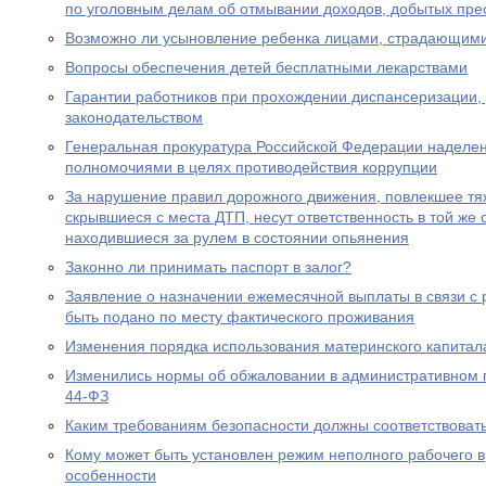
по уголовным делам об отмывании доходов, добытых пре
Возможно ли усыновление ребенка лицами, страдающими
Вопросы обеспечения детей бесплатными лекарствами
Гарантии работников при прохождении диспансеризации,
законодательством
Генеральная прокуратура Российской Федерации наделе
полномочиями в целях противодействия коррупции
За нарушение правил дорожного движения, повлекшее тяж
скрывшиеся с места ДТП, несут ответственность в той же с
находившиеся за рулем в состоянии опьянения
Законно ли принимать паспорт в залог?
Заявление о назначении ежемесячной выплаты в связи с
быть подано по месту фактического проживания
Изменения порядка использования материнского капитал
Изменились нормы об обжаловании в административном
44-ФЗ
Каким требованиям безопасности должны соответствоват
Кому может быть установлен режим неполного рабочего в
особенности