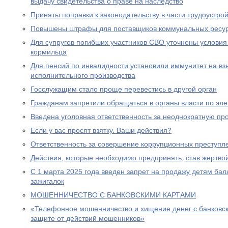
выдачу свидетельства о праве на наследство
Приняты поправки к законодательству в части трудоустро
Повышены штрафы для поставщиков коммунальных ресу
Для супругов погибших участников СВО уточнены условия
кормильца
Для пенсий по инвалидности установили иммунитет на вз
исполнительного производства
Госслужащим стало проще перевестись в другой орган
Гражданам запретили обращаться в органы власти по эле
Введена уголовная ответственность за неоднократную пр
Если у вас просят взятку. Ваши действия?
Ответственность за совершение коррупционных преступл
Действия, которые необходимо предпринять, став жертв
С 1 марта 2025 года введен запрет на продажу детям бал
зажигалок
МОШЕННИЧЕСТВО С БАНКОВСКИМИ КАРТАМИ
«Телефонное мошенничество и хищение денег с банковск
защите от действий мошенников»