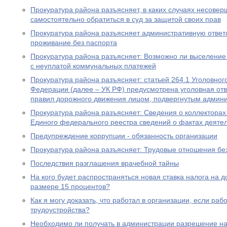
Прокуратура района разъясняет, в каких случаях несове
самостоятельно обратиться в суд за защитой своих прав
Прокуратура района разъясняет административную ответ
проживание без паспорта
Прокуратура района разъясняет: Возможно ли выселение
с неуплатой коммунальных платежей
Прокуратура района разъясняет: статьей 264.1 Уголовног
Федерации (далее – УК РФ) предусмотрена уголовная отв
правил дорожного движения лицом, подвергнутым админ
Прокуратура района разъясняет: Сведения о коллекторах 
Единого федерального реестра сведений о фактах деяте
Предупреждение коррупции - обязанность организации
Прокуратура района разъясняет: Трудовые отношения без
Последствия разглашения врачебной тайны
На кого будет распространяться новая ставка налога на 
размере 15 процентов?
Как я могу доказать, что работал в организации, если ра
трудоустройства?
Необходимо ли получать в администрации разрешение на 