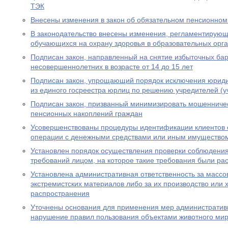
ТЭК
Внесены изменения в закон об обязательном пенсионном
В законодательство внесены изменения, регламентирую
обучающихся на охрану здоровья в образовательных орг
Подписан закон, направленный на снятие избыточных бар
несовершеннолетних в возрасте от 14 до 15 лет
Подписан закон, упрощающий порядок исключения юриди
из единого госреестра юрлиц по решению учредителей (у
Подписан закон, призванный минимизировать мошенничес
пенсионных накоплений граждан
Усовершенствованы процедуры идентификации клиентов 
операции с денежными средствами или иным имущество
Установлен порядок осуществления проверки соблюдени
требований лицом, на которое такие требования были р
Установлена административная ответственность за масс
экстремистских материалов либо за их производство или 
распространения
Уточнены основания для применения мер административн
нарушение правил пользования объектами животного ми