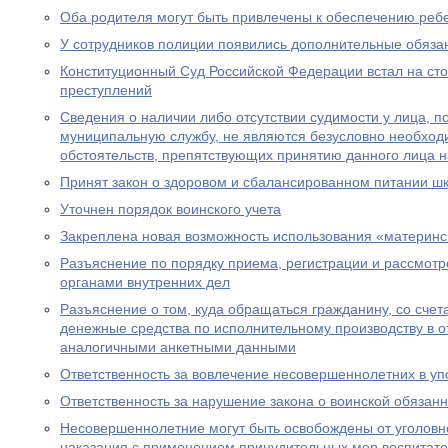
Оба родителя могут быть привлечены к обеспечению реб
У сотрудников полиции появились дополнительные обяза
Конституционный Суд Российской Федерации встал на ст
преступлений
Сведения о наличии либо отсутствии судимости у лица, 
муниципальную службу, не являются безусловно необхо
обстоятельств, препятствующих принятию данного лица 
Принят закон о здоровом и сбалансированном питании ш
Уточнен порядок воинского учета
Закреплена новая возможность использования «материнс
Разъяснение по порядку приема, регистрации и рассмот
органами внутренних дел
Разъяснение о том, куда обращаться гражданину, со счет
денежные средства по исполнительному производству в 
аналогичными анкетными данными
Ответственность за вовлечение несовершеннолетних в уп
Ответственность за нарушение закона о воинской обязан
Несовершеннолетние могут быть освобождены от уголовно
наказания с применением принудительных мер воспитате