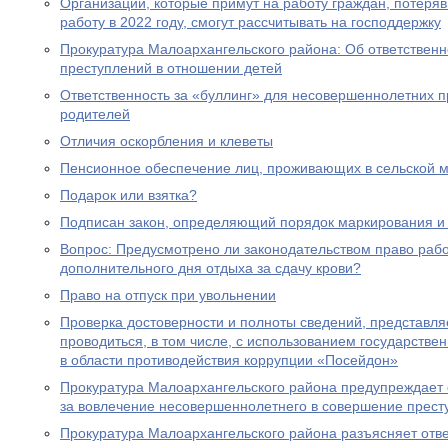
Организации, которые примут на работу граждан, потеря
работу в 2022 году, смогут рассчитывать на господдержку
Прокуратура Малоархангельского района: Об ответственн
преступлений в отношении детей
Ответственность за «буллинг» для несовершеннолетних 
родителей
Отличия оскорбления и клеветы
Пенсионное обеспечение лиц, проживающих в сельской м
Подарок или взятка?
Подписан закон, определяющий порядок маркирования и 
Вопрос: Предусмотрено ли законодательством право раб
дополнительного дня отдыха за сдачу крови?
Право на отпуск при увольнении
Проверка достоверности и полноты сведений, представл
проводиться, в том числе, с использованием государст
в области противодействия коррупции «Посейдон»
Прокуратура Малоархангельского района предупреждает 
за вовлечение несовершеннолетнего в совершение прест
Прокуратура Малоархангельского района разъясняет отв