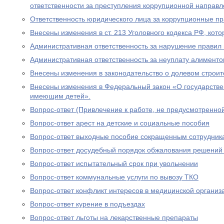
ответственности за преступления коррупционной направл
Ответственность юридического лица за коррупционные п
Внесены изменения в ст. 213 Уголовного кодекса РФ, кото
Административная ответственность за нарушение правил 
Административная ответственность за неуплату алименто
Внесены изменения в законодательство о долевом строит
Внесены изменения в Федеральный закон «О государстве
имеющим детей».
Вопрос-ответ (Привлечение к работе, не предусмотренно
Вопрос-ответ арест на детские и социальные пособия
Вопрос-ответ выходные пособие сокращенным сотрудник
Вопрос-ответ досудебный порядок обжалования решений
Вопрос-ответ испытательный срок при увольнении
Вопрос-ответ коммунальные услуги по вывозу ТКО
Вопрос-ответ конфликт интересов в медицинской организ
Вопрос-ответ курение в подъездах
Вопрос-ответ льготы на лекарственные препараты