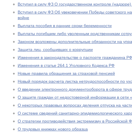
Вступил в силу ФЗ О государственном контроле (надзоре
Вступил в силу ФЗ Об увековечении Победы советского н
войне
Выплата пособия в ранние сроки беременности
Выплаты погибшим либо уволенным родственникам сотру
Законом возложены дополнительные обязанности на уп
Защита лиц, сообщивших о коррупции
Изменения в законодательстве о паспорте гражданина Р
Изменения в статье 264.1 Уголовного Кодекса РФ
Новые правила обращения за страховой пенсией
Новый порядок расчета листка нетрудоспособности по ух
О введении электронного документооборота в сфере тру
О защите граждан от недостоверной информации в сети 
О некоторых правовых вопросах деления отпуска на част
О системе сведений санитарно-эпидемиологического хар
О стратегии противодействия экстремизму в Российской 
О трудовых книжках нового образца