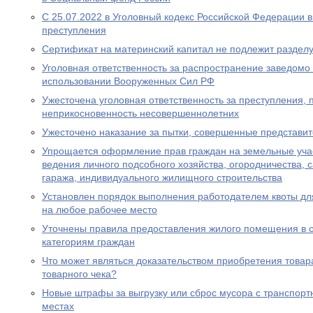
С 25.07.2022 в Уголовный кодекс Российской Федерации 
преступления
Сертификат на материнский капитал не подлежит разделу
Уголовная ответственность за распространение заведом
использовании Вооруженных Сил РФ
Ужесточена уголовная ответственность за преступления,
неприкосновенность несовершеннолетних
Ужесточено наказание за пытки, совершенные представи
Упрощается оформление прав граждан на земельные уча
ведения личного подсобного хозяйства, огородничества, с
гаража, индивидуального жилищного строительства
Установлен порядок выполнения работодателем квоты дл
на любое рабочее место
Уточнены правила предоставления жилого помещения в 
категориям граждан
Что может являться доказательством приобретения товара
товарного чека?
Новые штрафы за выгрузку или сброс мусора с транспорт
местах