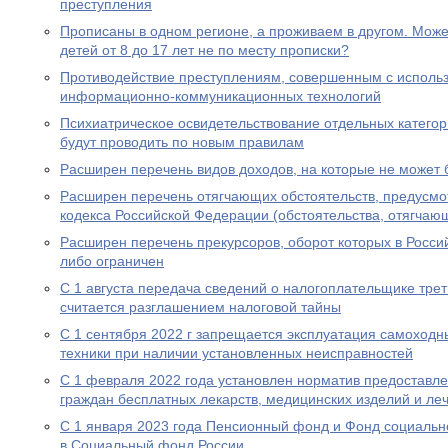
преступления
Прописаны в одном регионе, а проживаем в другом. Мож
детей от 8 до 17 лет не по месту прописки?
Противодействие преступлениям, совершенным с исполь
информационно-коммуникационных технологий
Психиатрическое освидетельствование отдельных категор
будут проводить по новым правилам
Расширен перечень видов доходов, на которые не может
Расширен перечень отягчающих обстоятельств, предусмот
кодекса Российской Федерации (обстоятельства, отягчаю
Расширен перечень прекурсоров, оборот которых в Росс
либо ограничен
С 1 августа передача сведений о налогоплательщике трет
считается разглашением налоговой тайны
С 1 сентября 2022 г запрещается эксплуатация самоходн
техники при наличии установленных неисправностей
С 1 февраля 2022 года установлен норматив предоставл
граждан бесплатных лекарств, медицинских изделий и ле
С 1 января 2023 года Пенсионный фонд и Фонд социальн
в Социальный фонд России