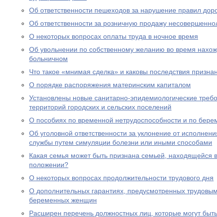
Об ответственности пешеходов за нарушение правил дор
Об ответственности за розничную продажу несовершенно
О некоторых вопросах оплаты труда в ночное время
Об увольнении по собственному желанию во время нахожд
больничном
Что такое «мнимая сделка» и каковы последствия призна
О порядке распоряжения материнским капиталом
Установлены новые санитарно-эпидемиологические треб
территорий городских и сельских поселений
О пособиях по временной нетрудоспособности и по бере
Об уголовной ответственности за уклонение от исполнен
службы путем симуляции болезни или иными способами
Какая семья может быть признана семьей, находящейся 
положении?
О некоторых вопросах продолжительности трудового дня
О дополнительных гарантиях, предусмотренных трудовым
беременных женщин
Расширен перечень должностных лиц, которые могут быть