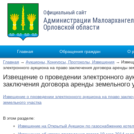
Официальный сайт
Администрации Малоархангел
Орловской области
Главная
Обращения граждан
О 
Главная
→
Аукционы, Конкурсы, Протоколы, Извещения
→ Извеще
электронного аукциона на право заключения договора аренды зе
Извещение о проведении электронного ау
заключения договора аренды земельного 
Извещение о проведении электронного аукциона на право заклю
земельного участка
В этом разделе:
Извещение на Открытый Аукцион по газоснабжению котел