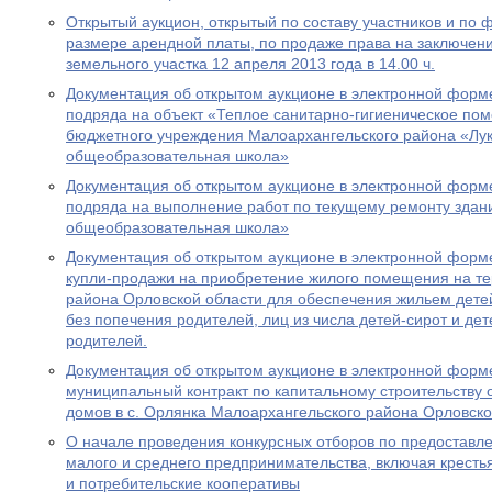
Открытый аукцион, открытый по составу участников и по
размере арендной платы, по продаже права на заключен
земельного участка 12 апреля 2013 года в 14.00 ч.
Документация об открытом аукционе в электронной форме
подряда на объект «Теплое санитарно-гигиеническое по
бюджетного учреждения Малоархангельского района «Лук
общеобразовательная школа»
Документация об открытом аукционе в электронной форме
подряда на выполнение работ по текущему ремонту здан
общеобразовательная школа»
Документация об открытом аукционе в электронной форме
купли-продажи на приобретение жилого помещения на т
района Орловской области для обеспечения жильем детей
без попечения родителей, лиц из числа детей-сирот и де
родителей.
Документация об открытом аукционе в электронной форме
муниципальный контракт по капитальному строительству
домов в с. Орлянка Малоархангельского района Орловско
О начале проведения конкурсных отборов по предоставл
малого и среднего предпринимательства, включая кресть
и потребительские кооперативы