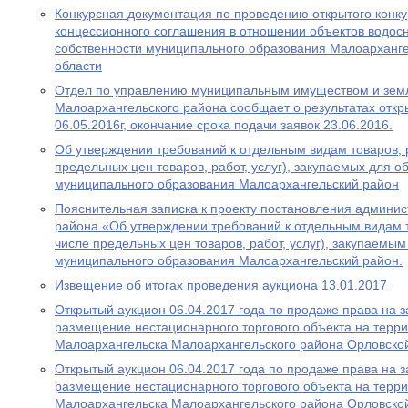
Конкурсная документация по проведению открытого конку
концессионного соглашения в отношении объектов водос
собственности муниципального образования Малоарханг
области
Отдел по управлению муниципальным имуществом и зем
Малоархангельского района сообщает о результатах откр
06.05.2016г, окончание срока подачи заявок 23.06.2016.
Об утверждении требований к отдельным видам товаров, ра
предельных цен товаров, работ, услуг), закупаемых для 
муниципального образования Малоархангельский район
Пояснительная записка к проекту постановления админи
района «Об утверждении требований к отдельным видам то
числе предельных цен товаров, работ, услуг), закупаемы
муниципального образования Малоархангельский район.
Извещение об итогах проведения аукциона 13.01.2017
Открытый аукцион 06.04.2017 года по продаже права на 
размещение нестационарного торгового объекта на терри
Малоархангельска Малоархангельского района Орловско
Открытый аукцион 06.04.2017 года по продаже права на 
размещение нестационарного торгового объекта на терри
Малоархангельска Малоархангельского района Орловско