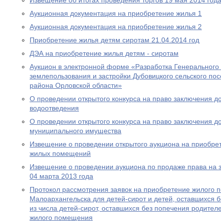
Извещение об итогах проведения торгов 19 мая 2014 год
Аукционная документация на приобретение жилья 1
Аукционная документация на приобретение жилья 2
Приобретение жилья детям сиротам 21.04.2014 год
ДЭА на приобретение жилья детям - сиротам
Аукцион в электронной форме «Разработка Генерального
землепользования и застройки Дубовицкого сельского по
района Орловской области»
О проведении открытого конкурса на право заключения д
водоотведения
О проведении открытого конкурса на право заключения д
муниципального имущества
Извещение о проведении открытого аукциона на приобре
жилых помещений
Извещение о проведении аукциона по продаже права на 
04 марта 2013 года
Протокол рассмотрения заявок на приобретение жилого п
Малоархангельска для детей-сирот и детей, оставшихся б
из числа детей-сирот, оставшихся без попечения родите
жилого помещения