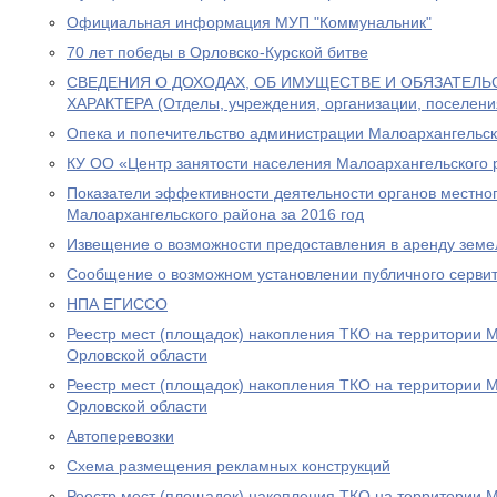
Официальная информация МУП "Коммунальник"
70 лет победы в Орловско-Курской битве
СВЕДЕНИЯ О ДОХОДАХ, ОБ ИМУЩЕСТВЕ И ОБЯЗАТЕЛ
ХАРАКТЕРА (Отделы, учреждения, организации, поселени
Опека и попечительство администрации Малоархангельск
КУ ОО «Центр занятости населения Малоархангельского 
Показатели эффективности деятельности органов местно
Малоархангельского района за 2016 год
Извещение о возможности предоставления в аренду земе
Сообщение о возможном установлении публичного сервит
НПА ЕГИССО
Реестр мест (площадок) накопления ТКО на территории 
Орловской области
Реестр мест (площадок) накопления ТКО на территории 
Орловской области
Автоперевозки
Схема размещения рекламных конструкций
Реестр мест (площадок) накопления ТКО на территории 