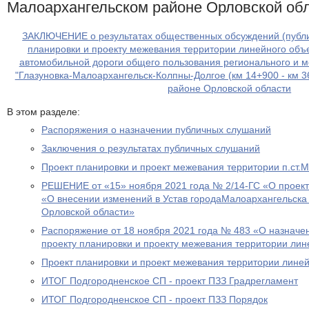
Малоархангельском районе Орловской об
ЗАКЛЮЧЕНИЕ о результатах общественных обсуждений (публи
планировки и проекту межевания территории линейного объек
автомобильной дороги общего пользования регионального и 
"Глазуновка-Малоархангельск-Колпны-Долгое (км 14+900 - км 
районе Орловской области
В этом разделе:
Распоряжения о назначении публичных слушаний
Заключения о результатах публичных слушаний
Проект планировки и проект межевания территории п.ст.
РЕШЕНИЕ от «15» ноября 2021 года № 2/14-ГС «О проект
«О внесении изменений в Устав городаМалоархангельска
Орловской области»
Распоряжение от 18 ноября 2021 года № 483 «О назначе
проекту планировки и проекту межевания территории лин
Проект планировки и проект межевания территории линей
ИТОГ Подгородненское СП - проект ПЗЗ Градрегламент
ИТОГ Подгородненское СП - проект ПЗЗ Порядок