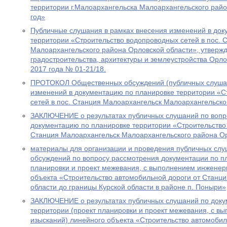
территории г.Малоархангельска Малоархангельского райо
год»
Публичные слушания в рамках внесения изменений в док
территории «Строительство водопроводных сетей в пос. 
Малоархангельского района Орловской области», утверж
градостроительства, архитектуры и землеустройства Орло
2017 года № 01-21/18.
ПРОТОКОЛ Общественных обсуждений (публичных слушан
изменений в документацию по планировке территории «С
сетей в пос. Станция Малоархангельск Малоархангельско
ЗАКЛЮЧЕНИЕ o результатах публичных слушаний по вопр
документацию по планировке территории «Строительство 
Станция Малоархангельск Малоархангельского района О
материалы для организации и проведения публичных сл
обсуждений по вопросу рассмотрения документации по пл
планировки и проект межевания, с выполнением инженер
объекта «Строительство автомобильной дороги от Станц
области до границы Курской области в районе п. Поныри»
ЗАКЛЮЧЕНИЕ о результатах публичных слушаний по доку
территории (проект планировки и проект межевания, с 
изысканий) линейного объекта «Строительство автомобил