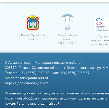
Портал Орловской
Всероссийский
Портал
области
проект
государствен
"ХЕЛПИНВЕР"
услуг Российс
11
Церьковь г.Малоархангельск
Федерации
©
Администрация Малоархангельского района
303370, Россия, Орловская область, г. Малоархангельск, ул. К.М
Телефон: 8 (48679) 2-30-30, Факс: 8 (48679) 2-33-37
maloarhr-adm@adm.orel.ru
Версия для слабовидящих
Фото 23
Используя данный сайт, вы даёте согласие на обработку пользо
Политикой обработки персональных данных
. Если вы не хотит
пожалуйста, покиньте данный сайт.