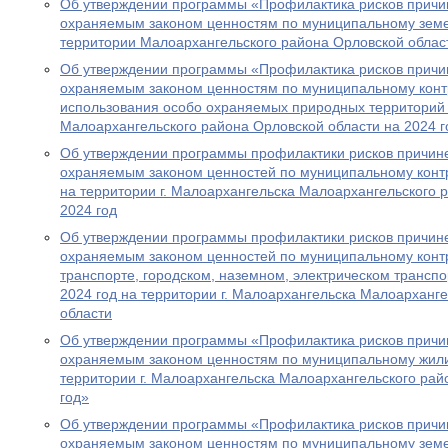
Об утверждении программы «Профилактика рисков причи
охраняемым законом ценностям по муниципальному зем
территории Малоархангельского района Орловской област
Об утверждении программы «Профилактика рисков причи
охраняемым законом ценностям по муниципальному конт
использования особо охраняемых природных территорий 
Малоархангельского района Орловской области на 2024 г
Об утверждении программы профилактики рисков причин
охраняемым законом ценностей по муниципальному конт
на территории г. Малоархангельска Малоархангельского 
2024 год
Об утверждении программы профилактики рисков причин
охраняемым законом ценностей по муниципальному кон
транспорте, городском, наземном, электрическом транспо
2024 год на территории г. Малоархангельска Малоарханг
области
Об утверждении программы «Профилактика рисков причи
охраняемым законом ценностям по муниципальному жил
территории г. Малоархангельска Малоархангельского рай
год»
Об утверждении программы «Профилактика рисков причи
охраняемым законом ценностям по муниципальному зем