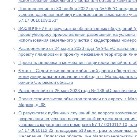
использования земельного участка или объекта капитальн
Постановление от 30 ноября 2022 года №705 "О предост
условно разрешенный вид использования земельного уча
57:17:0010109:253"
ЗАКЛЮЧЕНИЕ o результатах общественных обсуждений (п
проекту/вопросу предоставления разрешения на условно
использования земельного участка с кадастровым номеро
Распоряжение от 24 марта 2023 года № 94а «О назначен
проекту планировки и проекту межевания территории лин
Проект планировки и межевания территории линейного о
6 этап – Строительство автомобильной дороги общего по
межмуниципального значения «обход н.п. Малоархангель
районе Орловской области
Распоряжение от 26 мая 2023 года № 186 «О назначении
Проект строительства объектов торговли по адресу: г. Мал
Маркса, д. 68
О результатах публичных слушаний по вопросу возможно
разрешения на условно разрешенный вид использования 
участков с кадастровыми номерами 57:17:0010112:10, пло
57:17:0010112:22, площадью 518 кв.м., расположенных по
Федерация, Орловская область, р-н Малоархангельский, г