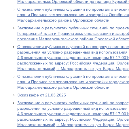
Малоархангельск Орловской области до границы Курской 
О назначении публичных слушаний по проектам о внесен
план и Правила землепользования и застройки Октябрьск
Малоархангельского района Орловской области
Заключение о результатах публичных слушаний по проект
Генеральный план и Правила землепользования и застрой
поселения Малоархангельского района Орловской област
О назначении публичных слушаний по вопросу возможнос
разрешения на условно разрешенный вид использования
4.6 земельного участка с кадастровым номером 57:17:001
расположенных по адресу: Российская Федерация, Орловс
Малоархангельский, г. Малоархангельск, ул. Карла Маркс
О назначении публичных слушаний по проектам о внесен
план и Правила землепользования и застройки городског
Малоархангельского района Орловской области
Эскиз кафе от 21.03.2025
Заключение о результатах публичных слушаний по вопро
разрешения на условно разрешенный вид использования
4.6 земельного участка с кадастровым номером 57:17:001
расположенных по адресу: Российская Федерация, Орловс
Малоархангельский, г. Малоархангельск, ул. Карла Маркс