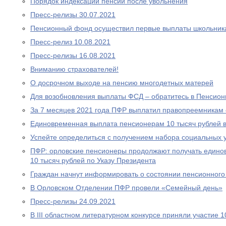
Порядок индексации пенсии после увольнения
Пресс-релизы 30.07.2021
Пенсионный фонд осуществил первые выплаты школьник
Пресс-релиз 10.08.2021
Пресс-релизы 16.08.2021
Вниманию страхователей!
О досрочном выходе на пенсию многодетных матерей
Для возобновления выплаты ФСД – обратитесь в Пенсио
За 7 месяцев 2021 года ПФР выплатил правопреемникам 
Единовременная выплата пенсионерам 10 тысяч рублей в
Успейте определиться с получением набора социальных у
ПФР: орловские пенсионеры продолжают получать едино
10 тысяч рублей по Указу Президента
Граждан начнут информировать о состоянии пенсионного 
В Орловском Отделении ПФР провели «Семейный день»
Пресс-релизы 24.09.2021
В III областном литературном конкурсе приняли участие 