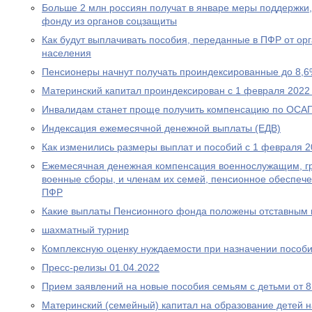
Больше 2 млн россиян получат в январе меры поддержк
фонду из органов соцзащиты
Как будут выплачивать пособия, переданные в ПФР от ор
населения
Пенсионеры начнут получать проиндексированные до 8,6
Материнский капитал проиндексирован с 1 февраля 2022
Инвалидам станет проще получить компенсацию по ОСА
Индексация ежемесячной денежной выплаты (ЕДВ)
Как изменились размеры выплат и пособий с 1 февраля 2
Ежемесячная денежная компенсация военнослужащим, г
военные сборы, и членам их семей, пенсионное обеспеч
ПФР
Какие выплаты Пенсионного фонда положены отставным 
шахматный турнир
Комплексную оценку нуждаемости при назначении пособ
Пресс-релизы 01.04.2022
Прием заявлений на новые пособия семьям с детьми от 8 
Материнский (семейный) капитал на образование детей 