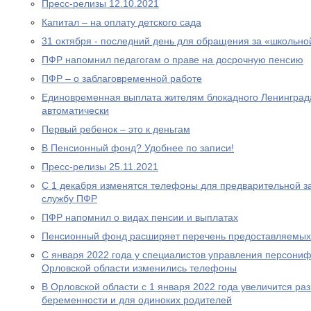
Пресс-релизы 12.10.2021
Капитал – на оплату детского сада
31 октября - последний день для обращения за «школьно
ПФР напомнил педагогам о праве на досрочную пенсию
ПФР – о заблаговременной работе
Единовременная выплата жителям блокадного Ленинграда
автоматически
Первый ребенок – это к деньгам
В Пенсионный фонд? Удобнее по записи!
Пресс-релизы 25.11.2021
С 1 декабря изменятся телефоны для предварительной за
службу ПФР
ПФР напомнил о видах пенсии и выплатах
Пенсионный фонд расширяет перечень предоставляемых
С января 2022 года у специалистов управления персони
Орловской области изменились телефоны
В Орловской области с 1 января 2022 года увеличится р
беременности и для одиноких родителей