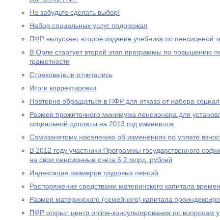
Не забудьте сделать выбор!
Набор социальных услуг подорожал
ПФР выпускает второе издание учебника по пенсионной т
В Орле стартует второй этап программы по повышению п
грамотности
Страхователи отчитались
Итоги корректировки
Повторно обращаться в ПФР для отказа от набора социал
Размер прожиточного минимума пенсионера для устано
социальной доплаты на 2013 год изменился
Самозанятому населению об изменениях по уплате взносо
В 2012 году участники Программы государственного соф
на свои пенсионные счета 6,2 млрд. рублей
Индексация размеров трудовых пенсий
Распоряжение средствами материнского капитала времен
Размер материнского (семейного) капитала проиндексир
ПФР открыл центр online-консультирования по вопросам 