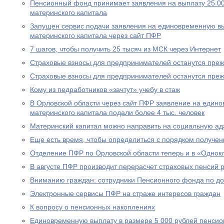
Пенсионный фонд принимает заявления на выплату 25 00
материнского капитала
Запущен сервис подачи заявления на единовременную вы
материнского капитала через сайт ПФР
7 шагов, чтобы получить 25 тысяч из МСК через Интернет
Страховые взносы для предпринимателей останутся пре
Страховые взносы для предпринимателей останутся пре
Кому из педработников «зачтут» учебу в стаж
В Орловской области через сайт ПФР заявление на едино
материнского капитала подали более 4 тыс. человек
Материнский капитал можно направить на социальную а
Еще есть время, чтобы определиться с порядком получен
Отделение ПФР по Орловской области теперь и в «Однок
В августе ПФР производит перерасчет страховых пенсий
Вниманию граждан: сотрудники Пенсионного фонда по до
Электронные сервисы ПФР на страже интересов граждан
К вопросу о пенсионных накоплениях
Единовременную выплату в размере 5 000 рублей пенсио