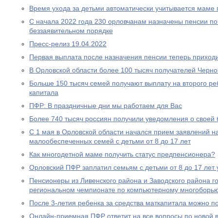
Время ухода за детьми автоматически учитывается маме
С начала 2022 года 230 орловчанам назначены пенсии по
беззаявительном порядке
Пресс-релиз 19.04.2022
Первая выплата после назначения пенсии теперь приходи
В Орловской области более 100 тысяч получателей Черн
Больше 150 тысяч семей получают выплату на второго ре
капитала
ПФР: В праздничные дни мы работаем для Вас
Более 740 тысяч россиян получили уведомления о своей
С 1 мая в Орловской области начался прием заявлений н
малообеспеченных семей с детьми от 8 до 17 лет
Как многодетной маме получить статус предпенсионера?
Орловский ПФР заплатил семьям с детьми от 8 до 17 лет 
Пенсионеры из Ливенского района и Заводского района г
региональном чемпионате по компьютерному многоборь
После 3-летия ребенка за средства маткапитала можно п
Онлайн-приемная ПФР ответит на все вопросы по новой вы