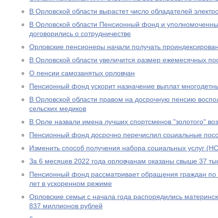
В Орловской области вырастет число обладателей электр
В Орловской области Пенсионный фонд и уполномоченны
договорились о сотрудничестве
Орловские пенсионеры начали получать проиндексирова
В Орловской области увеличится размер ежемесячных по
О пенсии самозанятых орловчан
Пенсионный фонд ускорит назначение выплат многодетн
В Орловской области правом на досрочную пенсию воспо
сельских медиков
В Орле назвали имена лучших спортсменов "золотого" во
Пенсионный фонд досрочно перечислил социальные посо
Изменить способ получения набора социальных услуг (НС
За 6 месяцев 2022 года орловчанам оказаны свыше 37 тыс
Пенсионный фонд рассматривает обращения граждан по в
лет в ускоренном режиме
Орловские семьи с начала года распорядились материнс
837 миллионов рублей