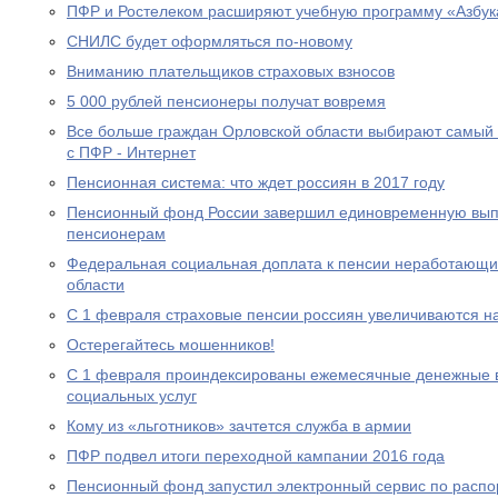
ПФР и Ростелеком расширяют учебную программу «Азбук
СНИЛС будет оформляться по-новому
Вниманию плательщиков страховых взносов
5 000 рублей пенсионеры получат вовремя
Все больше граждан Орловской области выбирают самый
с ПФР - Интернет
Пенсионная система: что ждет россиян в 2017 году
Пенсионный фонд России завершил единовременную выпл
пенсионерам
Федеральная социальная доплата к пенсии неработающи
области
С 1 февраля страховые пенсии россиян увеличиваются н
Остерегайтесь мошенников!
С 1 февраля проиндексированы ежемесячные денежные в
социальных услуг
Кому из «льготников» зачтется служба в армии
ПФР подвел итоги переходной кампании 2016 года
Пенсионный фонд запустил электронный сервис по расп