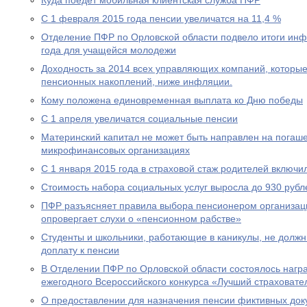
Куда поедет мобильная клиентская служба ПФР
С 1 февраля 2015 года пенсии увеличатся на 11,4 %
Отделение ПФР по Орловской области подвело итоги ин
года для учащейся молодежи
Доходность за 2014 всех управляющих компаний, которы
пенсионных накоплений, ниже инфляции.
Кому положена единовременная выплата ко Дню победы
С 1 апреля увеличатся социальные пенсии
Материнский капитал не может быть направлен на погаше
микрофинансовых организациях
С 1 января 2015 года в страховой стаж родителей включи
Стоимость набора социальных услуг выросла до 930 рубл
ПФР разъясняет правила выбора пенсионером организац
опровергает слухи о «пенсионном рабстве»
Студенты и школьники, работающие в каникулы, не долж
доплату к пенсии
В Отделении ПФР по Орловской области состоялось нагр
ежегодного Всероссийского конкурса «Лучший страховател
О предоставлении для назначения пенсии фиктивных док