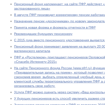
Пенсионный фонд напоминает: на сайте ПФР действует 
застрахованного лица»
В августе ПФР производит корректировку пенсии работа
Назначение пенсии «досрочникам» по новому законодател
Принята новая форма и форматы отчетности в ПФР
Рекомендации будущему пенсионеру
С 2015 года вместо пенсионного удостоверения выдается
Пенсионный фонд принимает заявления на выплату 20 00
материнского капитала
ПФР и «Ростелеком» приглашают пенсионеров Орловской 
«Спасибо Интернету-2015»
На сайте Пенсионного фонда России (www.pfrf.ru) функц
«Предварительная запись на прием», который позволяет 
сэкономив время, выбрать определенный удобный день и
клиентской службы территориального управления ПФР, а
организовать свою работу.
Услуги ПФР можно оценить через систему «Ваш контроль
У будущих пенсионеров есть способ увеличить размер ст
Завершается отчетная кампания в ПФР за полугодие 2015