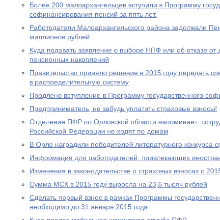
Более 200 малоархангельцев вступили в Программу госу
софинансирования пенсий за пять лет.
Работодатели Малоархангельского района задолжали Пе
миллионов рублей
Куда подавать заявление о выборе НПФ или об отказе о
пенсионных накоплений
Правительство приняло решение в 2015 году передать с
в распределительную систему
Продлено вступление в Программу государственного со
Предприниматель, не забудь уплатить страховые взносы!
Отделение ПФР по Орловской области напоминает: сотр
Российской Федерации не ходят по домам
В Орле наградили победителей литературного конкурса 
Информация для работодателей, привлекающих иностра
Изменения в законодательстве о страховых взносах с 201
Сумма МСК в 2015 году выросла на 23,6 тысяч рублей
Сделать первый взнос в рамках Программы государствен
необходимо до 31 января 2015 года