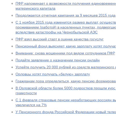
ПФР напоминает о возможности получения единовременн
материнского капитала
Продолжается отчетная кампания за 9 месяцев 2015 года
С 1 ноября 2015 года изменится размер выплат, осущест
проживанием (работой) в населенных пунктах, подвергш
вследствие катастрофы на Чернобыльской АЭС
ПФР взял высокий старт в оценке качества госуслуг
Пенсионный фонд выясняет, какую зарплату хотят получа
Внимание: снова мошенники под видом сотрудников ПФР
Подайте заявление о назначении пенсии онлайн
Успейте получить 20 000 рублей из средств материнского
Орловцы хотят получать «белую» зарплату
Гражданам пора определиться, какую пенсию формирова
В Орловской области более 5000 подростков прошли курс
грамотности
С 1 февраля страховые пенсии неработающих россиян в
увеличился на 7%
У Пенсионного фонда Российской Федерации новый теле