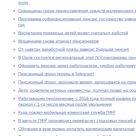
услуг
Сокращены сроки предоставления средств материнского 
Программа софинансирования пенсии: государство удвоил
год
Воспитание приемных детей может считаться работой
Мошенники снова атакуют пенсионеров
От «цвета» заработной платы зависит будущая пенсия
В Орле состоялся региональный этап IV Спартакиады пе
Оформить пенсию через работодателя: удобно работнику
Пенсионный фонд теперь в Telegram!
Пенсионный фонд: экономьте время, записываясь на при
Дети, родители которых неизвестны, получат право на с
Работающим пенсионерам: с 2018 года полный размер пе
период с 1-го числа месяца после увольнения
Куда поедет мобильная клиентская служба ПФР
В августе ПФР производит перерасчет страховых пенсий
Обучение в вузе можно оплатить материнским капиталом