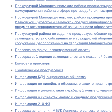
Прокуратурой Малоархангельского района проанализиров
самоуправления района в сфере противодействия экстре
Прокуратурой Малоархангельского района проведена пров
Ивановской Луковской и Каменской средних общеобразов
предмет антитеррористической защищенности образоват
Прокуратурой района по заданию прокуратуры области п
законодательства о собственности и гражданской оборон
сооружений, расположенных на территории Малоархангел
Проверка по факту несвоевременной оплаты
Проверка соблюдения законодательства о пожарной безо
Вынесены приговоры
Экологические преступления
Информация КДН, акционерные общества
Информация по линейным объектам, о защите прав потр
Информация муниципальная служба,публичные слушани
Информация о субъектах малого и среднего предприним
Информация 210-ФЗ
Проверка исполнения МБУК Ленинского сельского посел