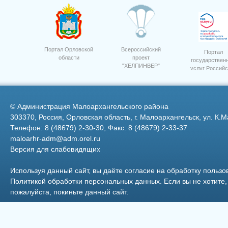
Портал Орловской
Всероссийский
Портал
области
проект
государствен
"ХЕЛПИНВЕР"
услуг Российс
Награждение Россельхозбанк 10
лет 5
Федерации
©
Администрация Малоархангельского района
303370, Россия, Орловская область, г. Малоархангельск, ул. К.М
Телефон: 8 (48679) 2-30-30, Факс: 8 (48679) 2-33-37
maloarhr-adm@adm.orel.ru
Версия для слабовидящих
Чеботаева (Дорогова) Р.И.
Используя данный сайт, вы даёте согласие на обработку пользо
Политикой обработки персональных данных
. Если вы не хотит
пожалуйста, покиньте данный сайт.