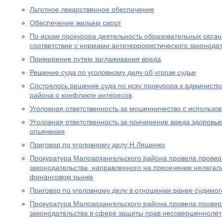
Льготное лекарственное обеспечение
Обеспечение жильем сирот
По искам прокурора деятельность образовательных орган
соответствие с нормами антитеррористического законода
Примирение путем заглаживания вреда
Решение суда по уголовному делу об угрозе судье
Состоялось решение суда по иску прокурора к админист
района о конфликте интересов
Уголовная ответственность за мошенничество с использо
Уголовная ответственность за причинение вреда здоровью
опьянения
Приговор по уголовному делу Н.Ляшенко
Прокуратура Малоархангельского района провела провер
законодательства, направленного на пресечение нелегал
финансовом рынке
Приговор по уголовному делу в отношении ранее судимог
Прокуратура Малоархангельского района провела провер
законодательства в сфере защиты прав несовершеннолет