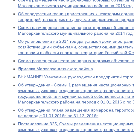
Схема размещения нестационарных торговых объектов н
Малоархангельского муниципального района на 2013 год
Об определении границ прилегающих к некоторым орган
территорий, на которых не допускается розничная прода
Схема размещения нестационарных торговых объектов н
Малоархангельского муниципального района на 2014 год
Об установлении на 2014 год допустимой доли иностранн
хозяйствующими субъектами, осуществляющими деятельн
торговли и в области спорта на территории Российской Ф
Cхема размещения нестационарных торговых объектов на
Ярмарка Малоархангельского района
ВНИМАНИЕ! Уважаемые руководители предприятий торгов
Об утверждении «Схемы 1 размещения нестационарных т
земельных участках, в зданиях, строениях, сооружениях,
государственной, или муниципальной собственности, на 
Малоархангельского района на период с 01.01.2016 г. по 3
Об утверждении плана размещения ярмарок на территор
не период с 01.01.2016г. по 31.12. 2016г.
Постановление 325, Схемы размещения нестационарных 
земельных участках, в зданиях, строениях, сооружениях,