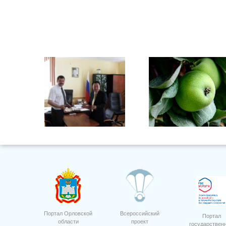
6
Портал Орловской
Всероссийский
Портал
области
проект
государствен