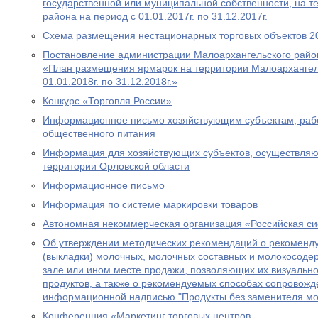
государственной или муниципальной собственности, на т
района на период с 01.01.2017г. по 31.12.2017г.
Схема размещения нестационарных торговых объектов 2
Постановление администрации Малоархангельского район
«План размещения ярмарок на территории Малоархангель
01.01.2018г. по 31.12.2018г.»
Конкурс «Торговля России»
Информационное письмо хозяйствующим субъектам, рабо
общественного питания
Информация для хозяйствующих субъектов, осуществляю
территории Орловской области
Информационное письмо
Информация по системе маркировки товаров
Автономная некоммерческая организация «Российская си
Об утверждении методических рекомендаций о рекоменд
(выкладки) молочных, молочных составных и молокосоде
зале или ином месте продажи, позволяющих их визуально
продуктов, а также о рекомендуемых способах сопровожд
информационной надписью "Продукты без заменителя мо
Конференция «Маркетинг торговых центров