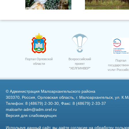
5
Портал Орловской
Всероссийский
Портал
области
проект
государствен
"ХЕЛПИНВЕР"
услуг Российс
ООО "Орелагроинвест" сев
2
свеклы
Федерации
©
Администрация Малоархангельского района
303370, Россия, Орловская область, г. Малоархангельск, ул. К.М
Телефон: 8 (48679) 2-30-30, Факс: 8 (48679) 2-33-37
maloarhr-adm@adm.orel.ru
Версия для слабовидящих
Техника ООО Дубовицкое
Семинар приемка посев 12
Используя данный сайт, вы даёте согласие на обработку пользо