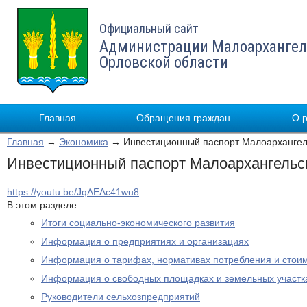
Официальный сайт
Администрации Малоархангел
Орловской области
Главная
Обращения граждан
О 
Главная
→
Экономика
→ Инвестиционный паспорт Малоархангел
Инвестиционный паспорт Малоархангельс
https://youtu.be/JqAEAc41wu8
В этом разделе:
Итоги социально-экономического развития
Информация о предприятиях и организациях
Информация о тарифах, нормативах потребления и стои
Информация о свободных площадках и земельных участк
Руководители сельхозпредприятий