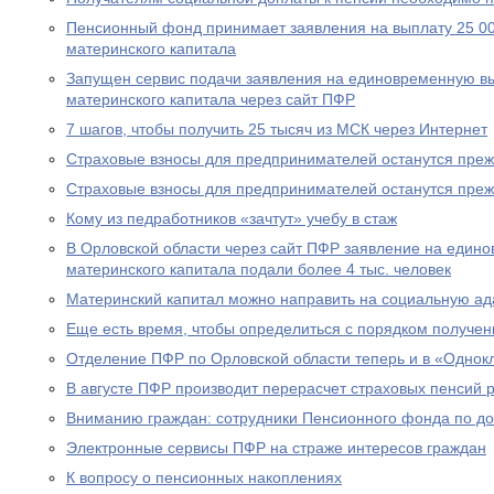
Пенсионный фонд принимает заявления на выплату 25 00
материнского капитала
Запущен сервис подачи заявления на единовременную вы
материнского капитала через сайт ПФР
7 шагов, чтобы получить 25 тысяч из МСК через Интернет
Страховые взносы для предпринимателей останутся пре
Страховые взносы для предпринимателей останутся пре
Кому из педработников «зачтут» учебу в стаж
В Орловской области через сайт ПФР заявление на едино
материнского капитала подали более 4 тыс. человек
Материнский капитал можно направить на социальную а
Еще есть время, чтобы определиться с порядком получен
Отделение ПФР по Орловской области теперь и в «Однок
В августе ПФР производит перерасчет страховых пенсий
Вниманию граждан: сотрудники Пенсионного фонда по до
Электронные сервисы ПФР на страже интересов граждан
К вопросу о пенсионных накоплениях