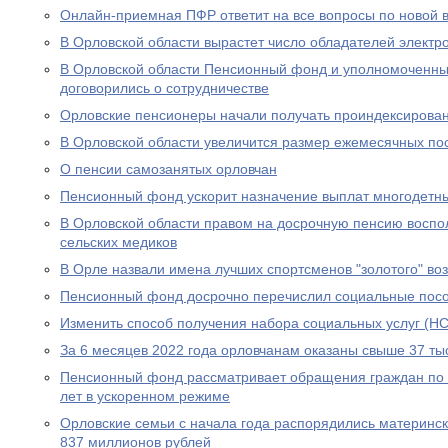
Онлайн-приемная ПФР ответит на все вопросы по новой вы
В Орловской области вырастет число обладателей электр
В Орловской области Пенсионный фонд и уполномоченны
договорились о сотрудничестве
Орловские пенсионеры начали получать проиндексирова
В Орловской области увеличится размер ежемесячных по
О пенсии самозанятых орловчан
Пенсионный фонд ускорит назначение выплат многодетн
В Орловской области правом на досрочную пенсию воспо
сельских медиков
В Орле назвали имена лучших спортсменов "золотого" во
Пенсионный фонд досрочно перечислил социальные посо
Изменить способ получения набора социальных услуг (НС
За 6 месяцев 2022 года орловчанам оказаны свыше 37 тыс
Пенсионный фонд рассматривает обращения граждан по в
лет в ускоренном режиме
Орловские семьи с начала года распорядились материнс
837 миллионов рублей