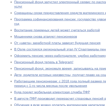
Пенсионный фонд запустил электронный сервис по расп
услуг
Сокращены сроки предоставления средств материнского 
Программа софинансирования пенсии: государство удвоил
год
Воспитание приемных детей может считаться работой
Мошенники снова атакуют пенсионеров
От «цвета» заработной платы зависит будущая пенсия
В Орле состоялся региональный этап IV Спартакиады пе
Оформить пенсию через работодателя: удобно работнику
Пенсионный фонд теперь в Telegram!
Пенсионный фонд: экономьте время, записываясь на при
Дети, родители которых неизвестны, получат право на с
Работающим пенсионерам: с 2018 года полный размер пе
период с 1-го числа месяца после увольнения
Куда поедет мобильная клиентская служба ПФР
В августе ПФР производит перерасчет страховых пенсий
Обучение в вузе можно оплатить материнским капиталом