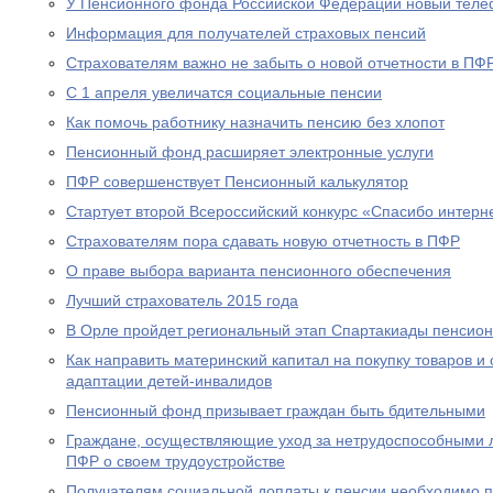
У Пенсионного фонда Российской Федерации новый теле
Информация для получателей страховых пенсий
Страхователям важно не забыть о новой отчетности в ПФ
С 1 апреля увеличатся социальные пенсии
Как помочь работнику назначить пенсию без хлопот
Пенсионный фонд расширяет электронные услуги
ПФР совершенствует Пенсионный калькулятор
Стартует второй Всероссийский конкурс «Спасибо интерн
Страхователям пора сдавать новую отчетность в ПФР
О праве выбора варианта пенсионного обеспечения
Лучший страхователь 2015 года
В Орле пройдет региональный этап Спартакиады пенсион
Как направить материнский капитал на покупку товаров и 
адаптации детей-инвалидов
Пенсионный фонд призывает граждан быть бдительными
Граждане, осуществляющие уход за нетрудоспособными 
ПФР о своем трудоустройстве
Получателям социальной доплаты к пенсии необходимо п