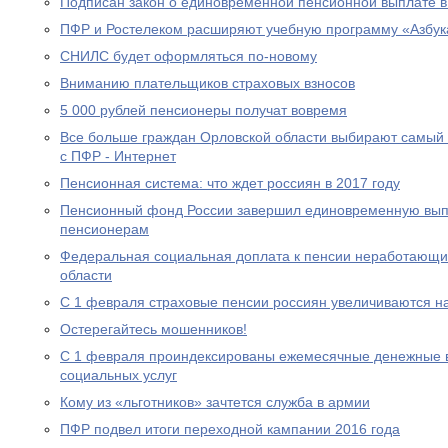
Подписан закон о единовременной пенсионной выплате в
ПФР и Ростелеком расширяют учебную программу «Азбук
СНИЛС будет оформляться по-новому
Вниманию плательщиков страховых взносов
5 000 рублей пенсионеры получат вовремя
Все больше граждан Орловской области выбирают самый
с ПФР - Интернет
Пенсионная система: что ждет россиян в 2017 году
Пенсионный фонд России завершил единовременную выпл
пенсионерам
Федеральная социальная доплата к пенсии неработающи
области
С 1 февраля страховые пенсии россиян увеличиваются н
Остерегайтесь мошенников!
С 1 февраля проиндексированы ежемесячные денежные в
социальных услуг
Кому из «льготников» зачтется служба в армии
ПФР подвел итоги переходной кампании 2016 года