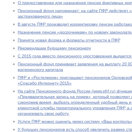
О предоставлении для назначения пенсии фиктивных док
Пенсионный фонд напоминает: на сайте ПФР действует 
застрахованного лица»
В августе ПФР производит корректировку пенсии работа
Назначение пенсии «досрочникам» по новому законодател
Принята новая форма и форматы отчетности в ПФР
Рекомендации будущему пенсионеру
С 2015 года вместо пенсионного удостоверения выдается
Пенсионный фонд принимает заявления на выплату 20 00
материнского капитала
ПФР и «Ростелеком» приглашают пенсионеров Орловской 
«Спасибо Интернету-2015»
На сайте Пенсионного фонда России (www.pfrf.ru) функц
«Предварительная запись на прием», который позволяет 
сэкономив время, выбрать определенный удобный день и
клиентской службы территориального управления ПФР, а
организовать свою работу.
Услуги ПФР можно оценить через систему «Ваш контроль
У будущих пенсионеров есть способ увеличить размер ст