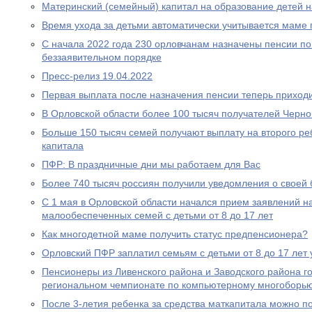
Материнский (семейный) капитал на образование детей 
Время ухода за детьми автоматически учитывается маме
С начала 2022 года 230 орловчанам назначены пенсии по
беззаявительном порядке
Пресс-релиз 19.04.2022
Первая выплата после назначения пенсии теперь приходи
В Орловской области более 100 тысяч получателей Черн
Больше 150 тысяч семей получают выплату на второго ре
капитала
ПФР: В праздничные дни мы работаем для Вас
Более 740 тысяч россиян получили уведомления о своей
С 1 мая в Орловской области начался прием заявлений н
малообеспеченных семей с детьми от 8 до 17 лет
Как многодетной маме получить статус предпенсионера?
Орловский ПФР заплатил семьям с детьми от 8 до 17 лет 
Пенсионеры из Ливенского района и Заводского района г
региональном чемпионате по компьютерному многоборь
После 3-летия ребенка за средства маткапитала можно п