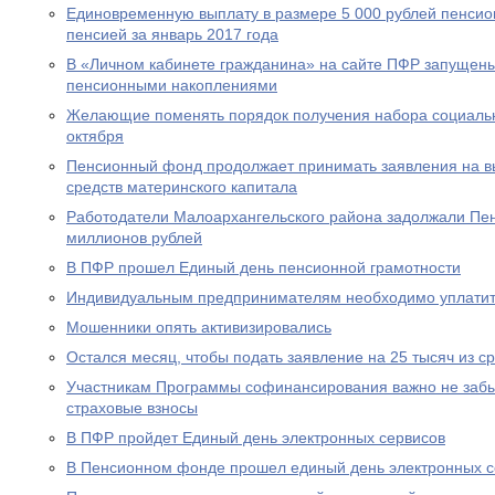
Единовременную выплату в размере 5 000 рублей пенсио
пенсией за январь 2017 года
В «Личном кабинете гражданина» на сайте ПФР запущен
пенсионными накоплениями
Желающие поменять порядок получения набора социальны
октября
Пенсионный фонд продолжает принимать заявления на вы
средств материнского капитала
Работодатели Малоархангельского района задолжали Пе
миллионов рублей
В ПФР прошел Единый день пенсионной грамотности
Индивидуальным предпринимателям необходимо уплатит
Мошенники опять активизировались
Остался месяц, чтобы подать заявление на 25 тысяч из с
Участникам Программы софинансирования важно не забы
страховые взносы
В ПФР пройдет Единый день электронных сервисов
В Пенсионном фонде прошел единый день электронных с