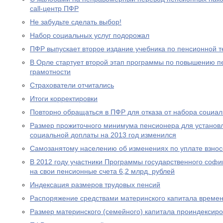
call-центр ПФР
Не забудьте сделать выбор!
Набор социальных услуг подорожал
ПФР выпускает второе издание учебника по пенсионной т
В Орле стартует второй этап программы по повышению п
грамотности
Страхователи отчитались
Итоги корректировки
Повторно обращаться в ПФР для отказа от набора социал
Размер прожиточного минимума пенсионера для устано
социальной доплаты на 2013 год изменился
Самозанятому населению об изменениях по уплате взносо
В 2012 году участники Программы государственного соф
на свои пенсионные счета 6,2 млрд. рублей
Индексация размеров трудовых пенсий
Распоряжение средствами материнского капитала времен
Размер материнского (семейного) капитала проиндексир