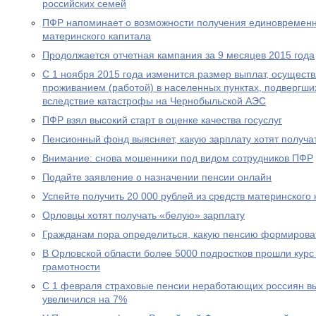
российских семей
ПФР напоминает о возможности получения единовременн
материнского капитала
Продолжается отчетная кампания за 9 месяцев 2015 года
С 1 ноября 2015 года изменится размер выплат, осущест
проживанием (работой) в населенных пунктах, подвергш
вследствие катастрофы на Чернобыльской АЭС
ПФР взял высокий старт в оценке качества госуслуг
Пенсионный фонд выясняет, какую зарплату хотят получа
Внимание: снова мошенники под видом сотрудников ПФР
Подайте заявление о назначении пенсии онлайн
Успейте получить 20 000 рублей из средств материнского
Орловцы хотят получать «белую» зарплату
Гражданам пора определиться, какую пенсию формирова
В Орловской области более 5000 подростков прошли курс
грамотности
С 1 февраля страховые пенсии неработающих россиян в
увеличился на 7%