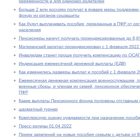
беременности и для одиноких родителей
Больше 2 млн россиян получат в январе меры поддержк
фонду из органов соцзащиты
Как будут выплачивать пособия, переданные в ПФР от ор
населения
Пенсионеры начнут получать проиндексированные до 8,6
Материнский капитал проиндексирован с 1 февраля 2022
Инвалидам станет проще получить компенсацию по ОСА
Индексация ежемесячной денежной выплаты (ЕДВ)
Как изменились размеры выплат и пособий с 1 февраля 2
Ежемесячная денежная компенсация военнослужащим, г
военные сборы, и членам их семей, пенсионное обеспеч
ПФР
Какие выплаты Пенсионного фонда положены отставным 
шахматный турнир
Комплексную оценку нуждаемости при назначении пособ
Пресс-релизы 01.04.2022
Прием заявлений на новые пособия семьям с детьми от 8 