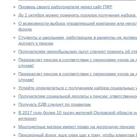
Проверь своего работодателя через сайт ПФР
До 1 октября можно поменять порядок получения набора 
О возможности выбора управляющей компании или негос
фонда
Студенты и школьники, работающие в каникулы не должн
доплату к пенсии
Получателям чернобыльских льгот следует помнить об от
Перерасчет пенсии в соответствии с периодами ухода за 
слухам!
Перерасчет пенсии в соответствии с периодами ухода за 
слухам!
Успейте определиться с получением набора социальных у
Получателям социальной доплаты к пенсии: ответственно
Получать ЕДВ следует по правилам
В 2017 году более 10 тысяч жителей Орловской области 
интернет
Многодетные матери имеют право на досрочную пенсию
Пенсионный фонд: еще один шаг к тому, чтобы клиентам