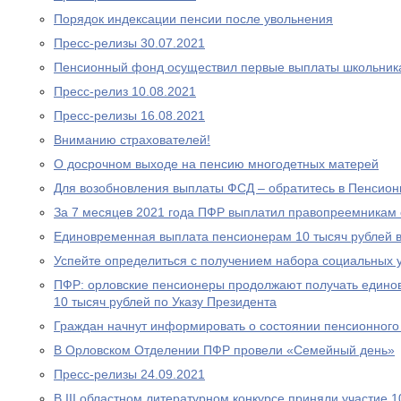
Порядок индексации пенсии после увольнения
Пресс-релизы 30.07.2021
Пенсионный фонд осуществил первые выплаты школьник
Пресс-релиз 10.08.2021
Пресс-релизы 16.08.2021
Вниманию страхователей!
О досрочном выходе на пенсию многодетных матерей
Для возобновления выплаты ФСД – обратитесь в Пенсио
За 7 месяцев 2021 года ПФР выплатил правопреемникам 
Единовременная выплата пенсионерам 10 тысяч рублей в
Успейте определиться с получением набора социальных у
ПФР: орловские пенсионеры продолжают получать едино
10 тысяч рублей по Указу Президента
Граждан начнут информировать о состоянии пенсионного 
В Орловском Отделении ПФР провели «Семейный день»
Пресс-релизы 24.09.2021
В III областном литературном конкурсе приняли участие 