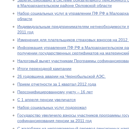
Зарегистрировано в системе обязательного пенсионного 
в Малоархангельском районе Орловской области
Набор социальных услуг в управлении ПФ РФ в Малоарха
области
Индивидуальным предпринимателям нетнеобходимости пр
2011 год
Изменения для плательщиков страховых взносов на 2012 
Информация управления ПФ РФ в Малоархангельском ра
получении государственных сертификатов на материнский
Налоговый вычет участникам Программы софинансирова
Итоги переходной кампании
26 годовщина аварии на Чернобыльской АЭС.
Прием отчетности за 1 квартал 2012 года
Персонифицированному учету – 16 лет
С 1 апреля пенсии увеличатся
Набор социальных услуг подорожал
Государство увеличило взносы участников программы гос
софинансирования пенсии за 2011 год
С жалобами на неправомерный перевод пенсионных нако