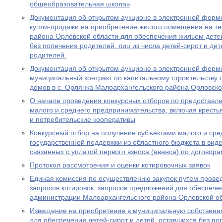
общеобразовательная школа»
Документация об открытом аукционе в электронной форме
купли-продажи на приобретение жилого помещения на т
района Орловской области для обеспечения жильем детей
без попечения родителей, лиц из числа детей-сирот и де
родителей.
Документация об открытом аукционе в электронной форме
муниципальный контракт по капитальному строительству
домов в с. Орлянка Малоархангельского района Орловско
О начале проведения конкурсных отборов по предоставл
малого и среднего предпринимательства, включая кресть
и потребительские кооперативы
Конкурсный отбор на получение субъектами малого и ср
государственной поддержки из областного бюджета в виде
связанных с уплатой первого взноса (аванса) по договор
Протокол рассмотрения и оценки котировочных заявок
Единая комиссия по осуществлению закупок путем провед
запросов котировок, запросов предложений для обеспеч
администрации Малоархангельского района Орловской о
Извещение на приобретение в муниципальную собственн
для обеспечения детей-сирот и детей, оставшихся без по