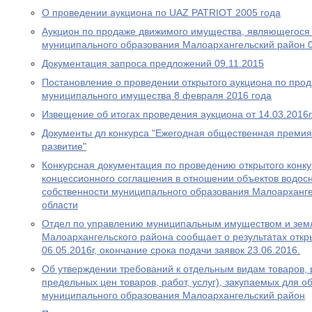
О проведении аукциона по UAZ PATRIOT 2005 года
Аукцион по продаже движимого имущества, являющегося
муниципального образования Малоархангельский район 0
Документация запроса предложений 09.11.2015
Постановление о проведении открытого аукциона по про
муниципального имущества 8 февраля 2016 года
Извещение об итогах проведения аукциона от 14.03.2016г
Документы дл конкурса "Ежегодная общественная премия
развитие"
Конкурсная документация по проведению открытого конку
концессионного соглашения в отношении объектов водос
собственности муниципального образования Малоарханг
области
Отдел по управлению муниципальным имуществом и зем
Малоархангельского района сообщает о результатах откр
06.05.2016г, окончание срока подачи заявок 23.06.2016.
Об утверждении требований к отдельным видам товаров, ра
предельных цен товаров, работ, услуг), закупаемых для 
муниципального образования Малоархангельский район