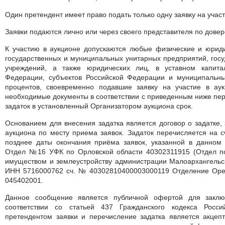
Один претендент имеет право подать только одну заявку на участ
Заявки подаются лично или через своего представителя по довер
К участию в аукционе допускаются любые физические и юриди
государственных и муниципальных унитарных предприятий, гос
учреждений, а также юридических лиц, в уставном капита
Федерации, субъектов Российской Федерации и муниципальн
процентов, своевременно подавшие заявку на участие в ау
необходимые документы в соответствии с приведенным ниже пер
задаток в установленный Организатором аукциона срок.
Основанием для внесения задатка является договор о задатке,
аукциона по месту приема заявок. Задаток перечисляется на с
позднее даты окончания приёма заявок, указанной в данно
Отдел №16 УФК по Орловской области 40302311915 (Отдел 
имуществом и землеустройству администрации Малоархангельск
ИНН 5716000762 сч. № 40302810400003000119 Отделение Оре
045402001.
Данное сообщение является публичной офертой для заклю
соответствии со статьей 437 Гражданского кодекса Росс
претендентом заявки и перечисление задатка является акцеп