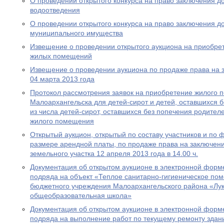
О проведении открытого конкурса на право заключения д
водоотведения
О проведении открытого конкурса на право заключения д
муниципального имущества
Извещение о проведении открытого аукциона на приобре
жилых помещений
Извещение о проведении аукциона по продаже права на 
04 марта 2013 года
Протокол рассмотрения заявок на приобретение жилого п
Малоархангельска для детей-сирот и детей, оставшихся б
из числа детей-сирот, оставшихся без попечения родите
жилого помещения
Открытый аукцион, открытый по составу участников и по
размере арендной платы, по продаже права на заключен
земельного участка 12 апреля 2013 года в 14.00 ч.
Документация об открытом аукционе в электронной форме
подряда на объект «Теплое санитарно-гигиеническое по
бюджетного учреждения Малоархангельского района «Лук
общеобразовательная школа»
Документация об открытом аукционе в электронной форме
подряда на выполнение работ по текущему ремонту здан