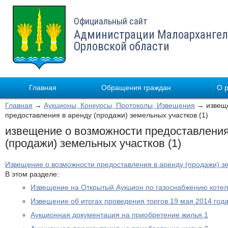
Официальный сайт
Администрации Малоархангел
Орловской области
Главная
Обращения граждан
О 
Главная
→
Аукционы, Конкурсы, Протоколы, Извещения
→ извеще
предоставления в аренду (продажи) земельных участков (1)
извещение о возможности предоставления
(продажи) земельных участков (1)
Извещение о возможности предоставления в аренду (продажи) зе
В этом разделе:
Извещение на Открытый Аукцион по газоснабжению котел
Извещение об итогах проведения торгов 19 мая 2014 год
Аукционная документация на приобретение жилья 1