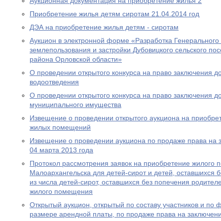
Аукционная документация на приобретение жилья 2
Приобретение жилья детям сиротам 21.04.2014 год
ДЭА на приобретение жилья детям - сиротам
Аукцион в электронной форме «Разработка Генерального
землепользования и застройки Дубовицкого сельского по
района Орловской области»
О проведении открытого конкурса на право заключения д
водоотведения
О проведении открытого конкурса на право заключения д
муниципального имущества
Извещение о проведении открытого аукциона на приобре
жилых помещений
Извещение о проведении аукциона по продаже права на 
04 марта 2013 года
Протокол рассмотрения заявок на приобретение жилого п
Малоархангельска для детей-сирот и детей, оставшихся б
из числа детей-сирот, оставшихся без попечения родите
жилого помещения
Открытый аукцион, открытый по составу участников и по
размере арендной платы, по продаже права на заключен