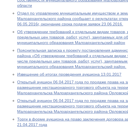
собственности муниципального образования Малоарханг
области
Отдел по управлению муниципальным имуществом и зем
Малоархангельского района сообщает о результатах откр
06.05.2016г, окончание срока подачи заявок 23.06.2016.
Об утверждении требований к отдельным видам товаров, ра
предельных цен товаров, работ, услуг), закупаемых для 
муниципального образования Малоархангельский район
Пояснительная записка к проекту постановления админи
района «Об утверждении требований к отдельным видам то
числе предельных цен товаров, работ, услуг), закупаемы
муниципального образования Малоархангельский район.
Извещение об итогах проведения аукциона 13.01.2017
Открытый аукцион 06.04.2017 года по продаже права на 
размещение нестационарного торгового объекта на терри
Малоархангельска Малоархангельского района Орловско
Открытый аукцион 06.04.2017 года по продаже права на 
размещение нестационарного торгового объекта на терри
Малоархангельска Малоархангельского района Орловско
Торги в форме аукциона на право заключения договора а
21.04.2017 года