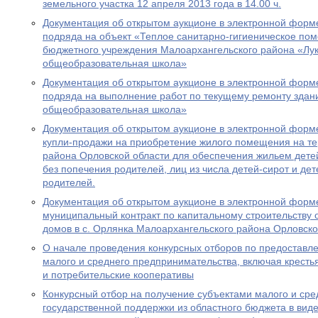
земельного участка 12 апреля 2013 года в 14.00 ч.
Документация об открытом аукционе в электронной форме
подряда на объект «Теплое санитарно-гигиеническое по
бюджетного учреждения Малоархангельского района «Лук
общеобразовательная школа»
Документация об открытом аукционе в электронной форме
подряда на выполнение работ по текущему ремонту здан
общеобразовательная школа»
Документация об открытом аукционе в электронной форме
купли-продажи на приобретение жилого помещения на т
района Орловской области для обеспечения жильем детей
без попечения родителей, лиц из числа детей-сирот и де
родителей.
Документация об открытом аукционе в электронной форме
муниципальный контракт по капитальному строительству
домов в с. Орлянка Малоархангельского района Орловско
О начале проведения конкурсных отборов по предоставл
малого и среднего предпринимательства, включая кресть
и потребительские кооперативы
Конкурсный отбор на получение субъектами малого и ср
государственной поддержки из областного бюджета в виде