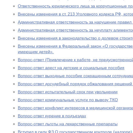
Ответственность юридического лица за коррупционные п
Внесены изменения в ст. 213 Уголовного кодекса РФ, кото
Административная ответственность за нарушение правил 
Административная ответственность за неуплату алименто
Внесены изменения в законодательство о долевом строит
Внесены изменения в Федеральный закон «О государстве
имеющим детей».
Вопрос-ответ (Привлечение к работе, не предусмотренно
Вопрос-ответ арест на детские и социальные пособия
Вопрос-ответ выходные пособие сокращенным сотрудник
Вопрос-ответ досудебный порядок обжалования решений
Вопрос-ответ испытательный срок при увольнении
Вопрос-ответ коммунальные услуги по вывозу ТКО
Вопрос-ответ конфликт интересов в медицинской организ
Вопрос-ответ курение в подъездах
Вопрос-ответ льготы на лекарственные препараты
Вступил в силу ФЗ О государственном контроле (надзоре