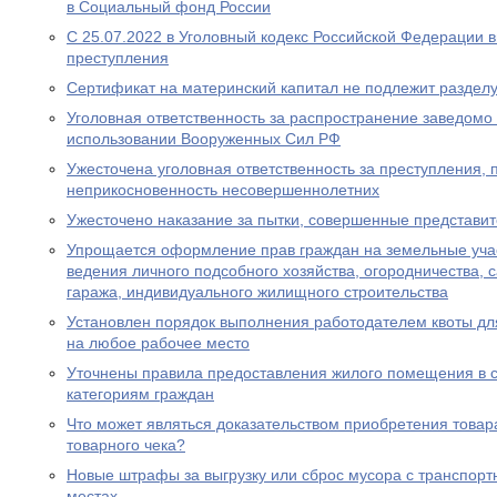
в Социальный фонд России
С 25.07.2022 в Уголовный кодекс Российской Федерации 
преступления
Сертификат на материнский капитал не подлежит разделу
Уголовная ответственность за распространение заведом
использовании Вооруженных Сил РФ
Ужесточена уголовная ответственность за преступления,
неприкосновенность несовершеннолетних
Ужесточено наказание за пытки, совершенные представи
Упрощается оформление прав граждан на земельные уча
ведения личного подсобного хозяйства, огородничества, с
гаража, индивидуального жилищного строительства
Установлен порядок выполнения работодателем квоты дл
на любое рабочее место
Уточнены правила предоставления жилого помещения в 
категориям граждан
Что может являться доказательством приобретения товара
товарного чека?
Новые штрафы за выгрузку или сброс мусора с транспорт
местах