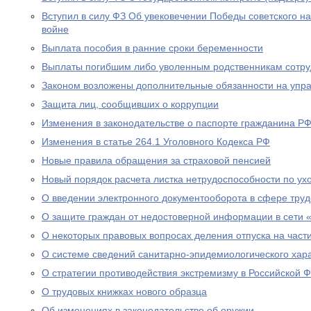
Вступил в силу ФЗ Об увековечении Победы советского н
войне
Выплата пособия в ранние сроки беременности
Выплаты погибшим либо уволенным родственникам сотру
Законом возложены дополнительные обязанности на уп
Защита лиц, сообщивших о коррупции
Изменения в законодательстве о паспорте гражданина Р
Изменения в статье 264.1 Уголовного Кодекса РФ
Новые правила обращения за страховой пенсией
Новый порядок расчета листка нетрудоспособности по ух
О введении электронного документооборота в сфере тру
О защите граждан от недостоверной информации в сети 
О некоторых правовых вопросах деления отпуска на част
О системе сведений санитарно-эпидемиологического хар
О стратегии противодействия экстремизму в Российской 
О трудовых книжках нового образца
Об изменениях в законодательстве об оружии