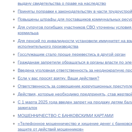
выдачу свидетельства о праве на наследство
Приняты поправки к законодательству в части трудоустро
Повышены штрафы для поставщиков коммунальных ресу
Для супругов погибших участников СВО уточнены условия
кормильца
Для пенсий по инвалидности установили иммунитет на вз
исполнительного производства
Госслужащим стало проще перевестись в другой орган
Гражданам запретили обращаться в органы власти по эле
Введена уголовная ответственность за неоднократную пр
Если у вас просят взятку. Ваши действия?
Ответственность за совершение коррупционных преступл
Действия, которые необходимо предпринять, став жертв
С 1 марта 2025 года введен запрет на продажу детям бал
зажигалок
МОШЕННИЧЕСТВО С БАНКОВСКИМИ КАРТАМИ
«Телефонное мошенничество и хищение денег с банковск
защите от действий мошенников»