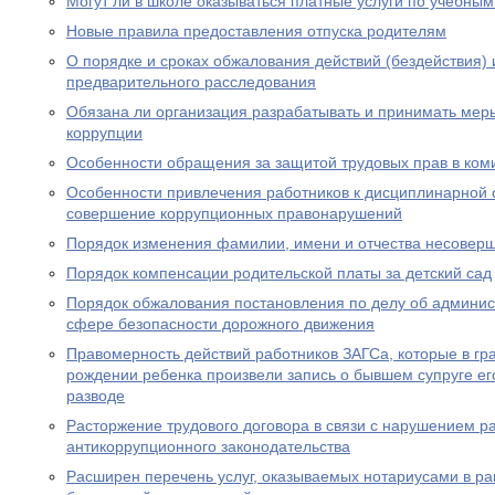
Могут ли в школе оказываться платные услуги по учебны
Новые правила предоставления отпуска родителям
О порядке и сроках обжалования действий (бездействия)
предварительного расследования
Обязана ли организация разрабатывать и принимать ме
коррупции
Особенности обращения за защитой трудовых прав в ком
Особенности привлечения работников к дисциплинарной о
совершение коррупционных правонарушений
Порядок изменения фамилии, имени и отчества несовер
Порядок компенсации родительской платы за детский сад
Порядок обжалования постановления по делу об админи
сфере безопасности дорожного движения
Правомерность действий работников ЗАГСа, которые в гра
рождении ребенка произвели запись о бывшем супруге его
разводе
Расторжение трудового договора в связи с нарушением р
антикоррупционного законодательства
Расширен перечень услуг, оказываемых нотариусами в ра