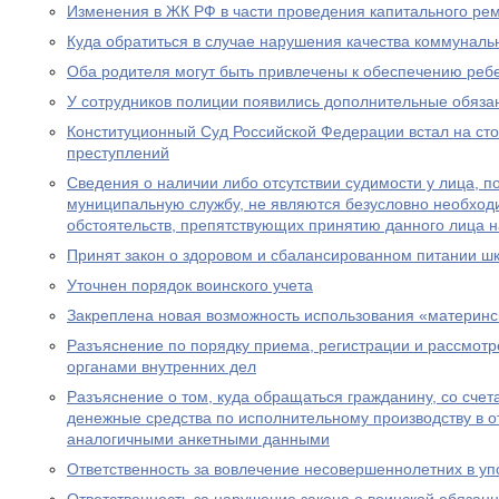
Изменения в ЖК РФ в части проведения капитального ре
Куда обратиться в случае нарушения качества коммуналь
Оба родителя могут быть привлечены к обеспечению реб
У сотрудников полиции появились дополнительные обяза
Конституционный Суд Российской Федерации встал на ст
преступлений
Сведения о наличии либо отсутствии судимости у лица, 
муниципальную службу, не являются безусловно необхо
обстоятельств, препятствующих принятию данного лица 
Принят закон о здоровом и сбалансированном питании ш
Уточнен порядок воинского учета
Закреплена новая возможность использования «материнс
Разъяснение по порядку приема, регистрации и рассмот
органами внутренних дел
Разъяснение о том, куда обращаться гражданину, со счет
денежные средства по исполнительному производству в 
аналогичными анкетными данными
Ответственность за вовлечение несовершеннолетних в уп