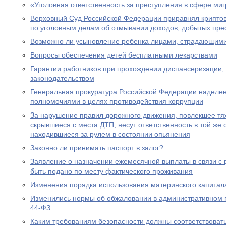
«Уголовная ответственность за преступления в сфере ми
Верховный Суд Российской Федерации приравнял крипто
по уголовным делам об отмывании доходов, добытых пре
Возможно ли усыновление ребенка лицами, страдающими
Вопросы обеспечения детей бесплатными лекарствами
Гарантии работников при прохождении диспансеризации,
законодательством
Генеральная прокуратура Российской Федерации наделе
полномочиями в целях противодействия коррупции
За нарушение правил дорожного движения, повлекшее тяж
скрывшиеся с места ДТП, несут ответственность в той же с
находившиеся за рулем в состоянии опьянения
Законно ли принимать паспорт в залог?
Заявление о назначении ежемесячной выплаты в связи с
быть подано по месту фактического проживания
Изменения порядка использования материнского капитал
Изменились нормы об обжаловании в административном
44-ФЗ
Каким требованиям безопасности должны соответствоват