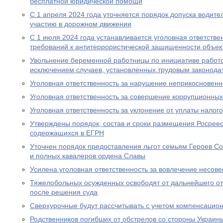
бесплатной юридической помощи
С 1 апреля 2024 года уточняется порядок допуска водите
участию в дорожном движении
С 1 июля 2024 года устанавливается уголовная ответстве
требований к антитеррористической защищенности объект
Увольнение беременной работницы по инициативе работо
исключением случаев, установленных трудовым законода
Уголовная ответственность за нарушение неприкосновен
Уголовная ответственность за совершение коррупционны
Уголовная ответственность за уклонение от уплаты налого
Утверждены порядок, состав и сроки размещения Росрее
содержащихся в ЕГРН
Уточнен порядок предоставления льгот семьям Героев Со
и полных кавалеров ордена Славы
Усилена уголовная ответственность за вовлечение несов
Тяжелобольных осужденных освободят от дальнейшего от
после решения суда
Сверхурочные будут рассчитывать с учетом компенсацио
Родственников погибших от обстрелов со стороны Украин