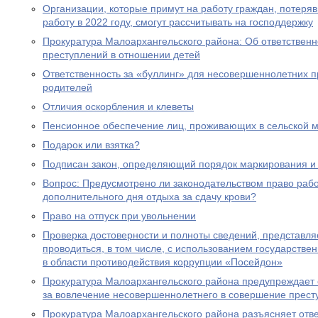
Организации, которые примут на работу граждан, потеря
работу в 2022 году, смогут рассчитывать на господдержку
Прокуратура Малоархангельского района: Об ответственн
преступлений в отношении детей
Ответственность за «буллинг» для несовершеннолетних 
родителей
Отличия оскорбления и клеветы
Пенсионное обеспечение лиц, проживающих в сельской м
Подарок или взятка?
Подписан закон, определяющий порядок маркирования и 
Вопрос: Предусмотрено ли законодательством право раб
дополнительного дня отдыха за сдачу крови?
Право на отпуск при увольнении
Проверка достоверности и полноты сведений, представл
проводиться, в том числе, с использованием государст
в области противодействия коррупции «Посейдон»
Прокуратура Малоархангельского района предупреждает 
за вовлечение несовершеннолетнего в совершение прест
Прокуратура Малоархангельского района разъясняет отв