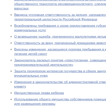
общественного транспорта несовершеннолетнего, следу
взрослых
Введена уголовная ответственность за деяния, направле
территориальной целостности Российской Федераци
Возобновлены требования о сроке предоставления субсид
коммунальных услуг
О возмещении ущерба, причиненного малолетними деть
Ответственность за вред, причиненный домашними живо
Внесены изменения, касающиеся порядка пребывания в 
лечении детей-сирот
Законодатель раскрыл понятие «преступление, совершен
предпринимательской деятельности»
Защита прокурором интересов государства в сфере закуп
муниципальных нужд
Изменения в законодательстве об административной отве
клевету
Имущественные права ребенка
Использование общего имущества собственников помеще
для размещения рекламы