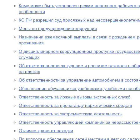
Кому может быть установлен режим неполного рабочего в
особенности
КС РФ разрешил суд присяжных над несовершеннолетни
Меры по предупреждению коррупции
Назначении ежемесячной выплаты в связи с рождением р
проживания
О дисциплинарном коррупционном проступке государств
служащих
Об ответственности за курение и распитие алкоголя в об
на пляжах
Об ответственности за управление автомобилем в состоя
Обеспечение обучающихся учебниками, учебными пособ
Ответственность за ложные вызовы экстренных служб
Ответственность за пропаганду наркотических средств
Ответственность за экстремистскую деятельность
Ответственность управляющей компании за нерассмотре
Отличие кражи от находки
По вопросам обеспечения детей местами в детских садах