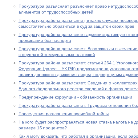
Прокуратура разъясняет разъясняет право нетрудоспосо
алиментов от трудоспособных детей
Прокуратура района разъясняет, в каких случаях несове
самостоятельно обратиться в суд за защитой своих прав
Прокуратура района разъясняет административную ответ
проживание без паспорта
Прокуратура района разъясняет: Возможно ли выселение
с неуплатой коммунальных платежей
Прокуратура района разъясняет: статьей 264.1 Уголовног
Федерации (далее – УК РФ) предусмотрена уголовная отв
правил дорожного движения лицом, подвергнутым админ
Прокуратура района разъясняет: Сведения о коллекторах 
Единого федерального реестра сведений о фактах деяте
Предупреждение коррупции - обязанность организации
Прокуратура района разъясняет: Трудовые отношения без
Последствия разглашения врачебной тайны
На кого будет распространяться новая ставка налога на 
размере 15 процентов?
Как я могу доказать, что работал в организации, если ра