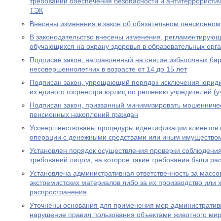
требований обеспечения безопасности и антитеррористи
ТЭК
Внесены изменения в закон об обязательном пенсионном
В законодательство внесены изменения, регламентирую
обучающихся на охрану здоровья в образовательных орг
Подписан закон, направленный на снятие избыточных бар
несовершеннолетних в возрасте от 14 до 15 лет
Подписан закон, упрощающий порядок исключения юриди
из единого госреестра юрлиц по решению учредителей (у
Подписан закон, призванный минимизировать мошенничес
пенсионных накоплений граждан
Усовершенствованы процедуры идентификации клиентов 
операции с денежными средствами или иным имущество
Установлен порядок осуществления проверки соблюдени
требований лицом, на которое такие требования были р
Установлена административная ответственность за масс
экстремистских материалов либо за их производство или 
распространения
Уточнены основания для применения мер административн
нарушение правил пользования объектами животного ми