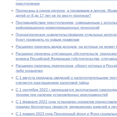
преступления
Прописаны в одном регионе, а проживаем в другом. Мож
детей от 8 до 17 лет не по месту прописки?
Противодействие преступлениям, совершенным с исполь
информационно-коммуникационных технологий
Психиатрическое освидетельствование отдельных категор
будут проводить по новым правилам
Расширен перечень видов доходов, на которые не может
Расширен перечень отягчающих обстоятельств, предусмот
кодекса Российской Федерации (обстоятельства, отягчаю
Расширен перечень прекурсоров, оборот которых в Росс
либо ограничен
С 1 августа передача сведений о налогоплательщике трет
считается разглашением налоговой тайны
С 1 сентября 2022 г запрещается эксплуатация самоходн
техники при наличии установленных неисправностей
С 1 февраля 2022 года установлен норматив предоставл
граждан бесплатных лекарств, медицинских изделий и ле
С 1 января 2023 года Пенсионный фонд и Фонд социальн