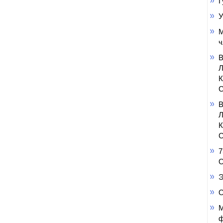
Г
У
М
ч
С
С
7
О
Э
О
М
ф