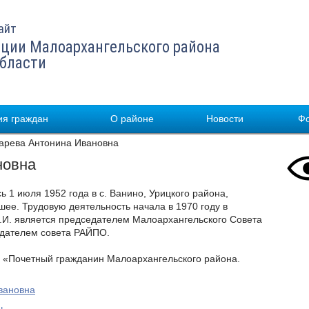
айт
ции Малоархангельского района
области
я граждан
О районе
Новости
Ф
рева Антонина Ивановна
новна
 1 июля 1952 года в с. Ванино, Урицкого района,
ее. Трудовую деятельность начала в 1970 году в
.И. является председателем Малоархангельского Совета
едателем совета РАЙПО.
е «Почетный гражданин Малоархангельского района.
вановна
ч