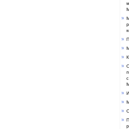
м
М
М
р
к
П
М
К
О
п
с
М
И
М
С
П
р