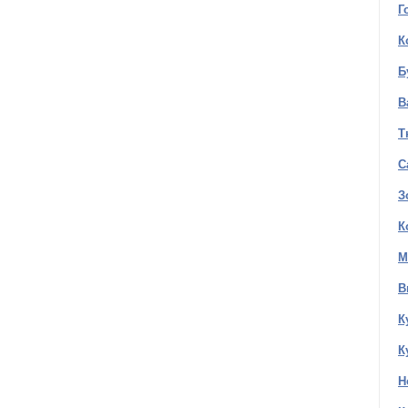
Г
К
Б
В
Т
С
З
К
М
В
К
К
Н