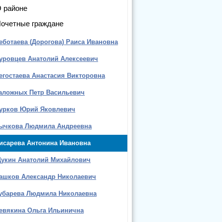
 районе
очетные граждане
еботаева (Дорогова) Раиса Ивановна
уровцев Анатолий Алексеевич
егостаева Анастасия Викторовна
аложных Петр Васильевич
урков Юрий Яковлевич
ычкова Людмила Андреевна
исарева Антонина Ивановна
укин Анатолий Михайлович
ашков Александр Николаевич
убарева Людмила Николаевна
евякина Ольга Ильинична