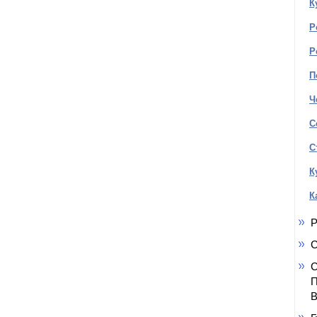
К
Р
Р
П
Ч
С
С
К
К
Р
С
С
П
В