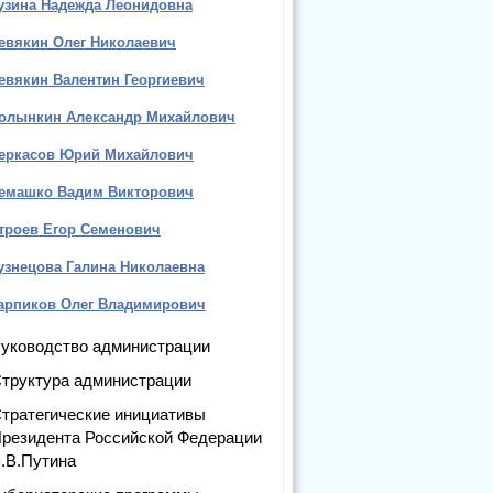
узина Надежда Леонидовна
евякин Олег Николаевич
евякин Валентин Георгиевич
олынкин Александр Михайлович
еркасов Юрий Михайлович
емашко Вадим Викторович
троев Егор Семенович
узнецова Галина Николаевна
арпиков Олег Владимирович
уководство администрации
труктура администрации
тратегические инициативы
резидента Российской Федерации
.В.Путина