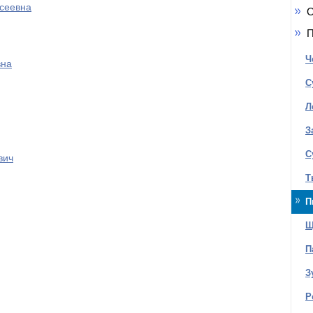
сеевна
О
П
Ч
вна
С
Л
З
С
вич
Т
П
Щ
П
З
Р