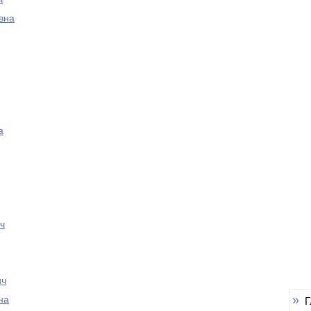
вна
а
ч
ич
на
Г