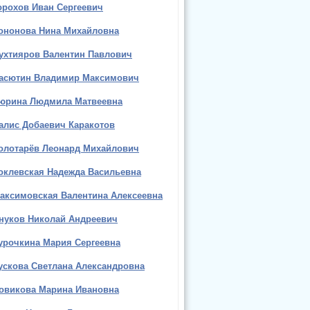
орохов Иван Сергеевич
ононова Нина Михайловна
ухтияров Валентин Павлович
асютин Владимир Максимович
юрина Людмила Матвеевна
алис Добаевич Каракотов
олотарёв Леонард Михайлович
оклевская Надежда Васильевна
аксимовская Валентина Алексеевна
нуков Николай Андреевич
урочкина Мария Сергеевна
ускова Светлана Александровна
овикова Марина Ивановна