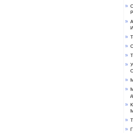
О
Р
А
И
Т
С
Т
У
О
М
М
д
К
М
Т