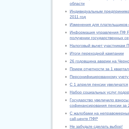
области
Индивидуальным предпринимат
2011 год
Изменения для плательщиков с
Информация управления ПФ РФ
получении государственных се
Налоговый вычет участникам 
Итоги переходной кампании
26 годовщина аварии на Черн
Прием отчетности за 1 квартал
Персонифицированному учету 
С 1 апреля пенсии увеличатся
Набор социальных услуг подо
Государство увеличило взносы
софинансирования пенсии за 
С жалобами на неправомерный
call-центр ПФР
Не забудьте сделать выбор!