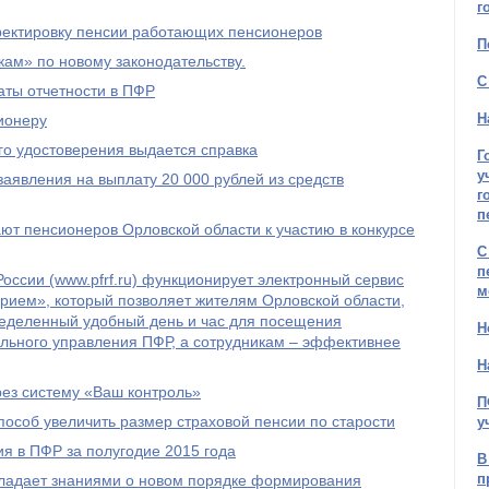
г
рректировку пенсии работающих пенсионеров
П
ам» по новому законодательству.
С
ты отчетности в ПФР
Н
ионеру
го удостоверения выдается справка
Г
у
явления на выплату 20 000 рублей из средств
г
п
т пенсионеров Орловской области к участию в конкурсе
С
п
оссии (www.pfrf.ru) функционирует электронный сервис
м
рием», который позволяет жителям Орловской области,
ределенный удобный день и час для посещения
Н
льного управления ПФР, а сотрудникам – эффективнее
Н
рез систему «Ваш контроль»
П
пособ увеличить размер страховой пенсии по старости
у
я в ПФР за полугодие 2015 года
В
п
бладает знаниями о новом порядке формирования