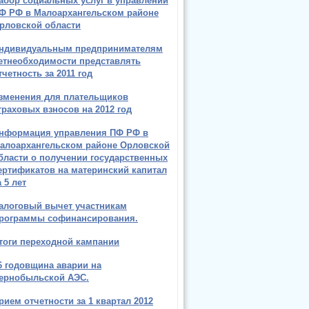
абор социальных услуг в управлении
Ф РФ в Малоархангельском районе
рловской области
ндивидуальным предпринимателям
етнеобходимости представлять
тчетность за 2011 год
зменения для плательщиков
траховых взносов на 2012 год
нформация управления ПФ РФ в
алоархангельском районе Орловской
бласти о получении государственных
ертификатов на материнский капитал
а 5 лет
алоговый вычет участникам
рограммы софинансирования.
тоги переходной кампании
6 годовщина аварии на
ернобыльской АЭС.
рием отчетности за 1 квартал 2012