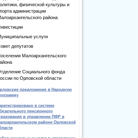
олитики, физической культуры и
порта администрации
алоархангельского района
нвестиции
униципальные услуги
овет депутатов
оселения Малоархангельского
айона
тделение Социального фонда
оссии по Орловской области
рловские предложения в Народную
рограмму
арегистрировано в системе
бязательного пенсионного
трахования в управлении ПФР в
алоархангельском районе Орловской
бласти