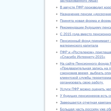
застрахованного лица»
В августе ПФР производит ко
Назначение пенсии «досрочник
Принята новая форма и форма
Рекомендации будущему пенс
С 2015 года вместо пенсионно
Пенсионный фонд принимает за
материнского капитала
ПФР и «Ростелеком» приглашаю
«Спасибо Интернету-2015»
На сайте Пенсионного фонда Р
«Предварительная запись на п
сэкономив время, выбрать оп
клиентской службы территориа
организовать свою работу.
Услуги ПФР можно оценить че
У будущих пенсионеров есть с
Завершается отчетная кампани
Большая часть россиян уже о