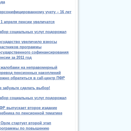
ода
ерсонифицированному учету – 16 лет
 1 апреля пенсии увеличатся
абор социальных услуг подорожал
осударство увеличило взносы
частников программы
осударственного софинансирования
енсии за 2011 год
 жалобами на неправомерный
еревод пенсионных накоплений
ожно обратиться в call-центр ПФР
е забудьте сделать выбор!
абор социальных услуг подорожал
ФР выпускает второе издание
чебника по пенсионной тематике
 Орле стартует второй этап
рограммы по повышению