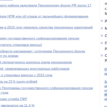
п
кого района задолжали Пенсионному фонду РФ около 17
с
М
ыборе НПФ или об отказе от дальнейшего формирования
И
е в 2015 году передать средства пенсионных накоплений
М
С
амму государственного софинансирования пенсии
П
платить страховые взносы!
р
области напоминает: сотрудники Пенсионного фонда
О
ят по домам
Р
 литературного конкурса среди пенсионеров
ей, привлекающих иностранных работников
О
п
о страховых взносах с 2015 года
а на 23,6 тысяч рублей
З
о
ах Программы государственного софинансирования пенсии
с
 года
М
тская служба ПФР
о
 увеличатся на 11,4 %