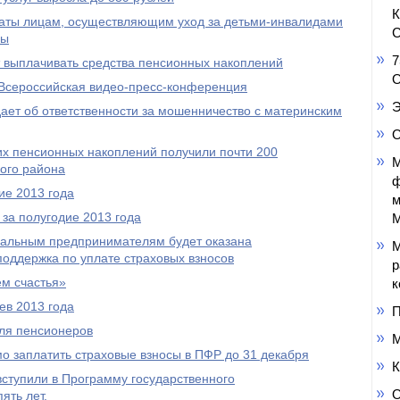
аты лицам, осуществляющим уход за детьми-инвалидами
С
пы
7
выплачивать средства пенсионных накоплений
О
Всероссийская видео-пресс-конференция
Э
ет об ответственности за мошенничество с материнским
О
оих пенсионных накоплений получили почти 200
М
ого района
ф
ие 2013 года
м
за полугодие 2013 года
М
уальным предпринимателям будет оказана
М
оддержка по уплате страховых взносов
р
м счастья»
к
ев 2013 года
П
ля пенсионеров
М
 заплатить страховые взносы в ПФР до 31 декабря
К
ступили в Программу государственного
О
ять лет.