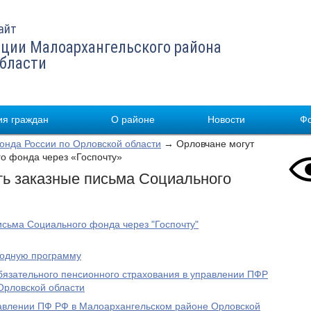
айт
ции Малоархангельского района
области
я граждан
О районе
Новости
Ф
нда России по Орловской области
→ Орловчане могут
го фонда через «Госпочту»
ть заказные письма Социального
исьма Социального фонда через "Госпочту"
родную программу
бязательного пенсионного страхования в управлении ПФР
Орловской области
равлении ПФ РФ в Малоархангельском районе Орловской