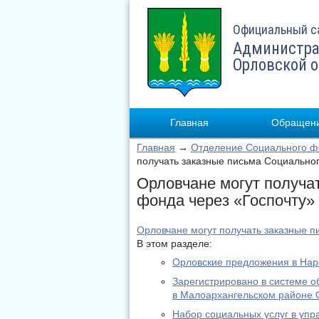
Официальный с
Администра
Орловской 
Главная
Обращени
Главная
→
Отделение Социального фо
получать заказные письма Социально
Орловчане могут получа
фонда через «Госпочту»
Орловчане могут получать заказные п
В этом разделе:
Орловские предложения в На
Зарегистрировано в системе о
в Малоархангельском районе 
Набор социальных услуг в уп