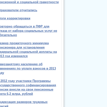
енсионной и социальной грамотности
трахователи отчитались
тоги корректировки
овторно обращаться в ПФР для
тказа от набора социальных услуг не
бязательно
азмер прожиточного минимума
енсионера для установления
едеральной социальной доплаты на
013 год изменился
амозанятому населению об
зменениях по уплате взносов в 2013
оду
 2012 году участники Программы
осударственного софинансирования
енсии внесли на свои пенсионные
чета 6,2 млрд. рублей
ндексация размеров трудовых
енсий