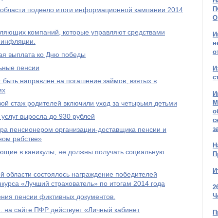
Н
П
области подвело итоги информационной кампании 2014
О
авляющих компаний, которые управляют средствами
И
 инфляции.
н
о
ая выплата ко Дню победы
льные пенсии
И
с
 быть направлен на погашение займов, взятых в
ях
И
М
овой стаж родителей включили уход за четырьмя детьми
о
услуг выросла до 930 рублей
с
з
ра пенсионером организации-доставщика пенсии и
ном рабстве»
Н
ющие в каникулы, не должны получать социальную
П
И
й области состоялось награждение победителей
нкурса «Лучший страхователь» по итогам 2014 года
2
Ч
ения пенсии фиктивных документов.
 на сайте ПФР действует «Личный кабинет
П