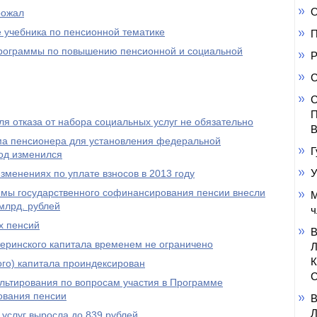
О
рожал
 учебника по пенсионной тематике
П
 программы по повышению пенсионной и социальной
Р
С
С
П
я отказа от набора социальных услуг не обязательно
В
а пенсионера для установления федеральной
Г
од изменился
У
менениях по уплате взносов в 2013 году
ммы государственного софинансирования пенсии внесли
М
млрд. рублей
ч
х пенсий
еринского капитала временем не ограничено
го) капитала проиндексирован
С
ультирования по вопросам участия в Программе
ования пенсии
услуг выросла до 839 рублей