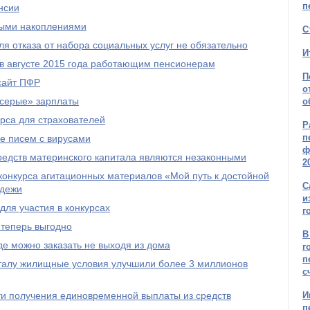
п
нсии
ыми накоплениями
С
я отказа от набора социальных услуг не обязательно
И
 в августе 2015 года работающим пенсионерам
П
сайт ПФР
о
серые» зарплаты
о
рса для страхователей
Р
п
е писем с вирусами
ф
редств материнского капитала являются незаконными
2
онкурса агитационных материалов «Мой путь к достойной
С
одежи
и
ля участия в конкурсах
г
 теперь выгодно
В
е можно заказать не выходя из дома
г
п
талу жилищные условия улучшили более 3 миллионов
с
и получения единовременной выплаты из средств
И
п