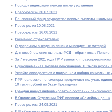
Порядок индексации пенсии после увольнения
Пресс-релизы 30.07.2021
Пенсионный фонд осуществил первые выплаты школьник
Пресс-релиз 10.08.2021
Пресс-релизы 16.08.2021
Вниманию страхователей!
О досрочном выходе на пенсию многодетных матерей
Для возобновления выплаты ФСД – обратитесь в Пенсио
За 7 месяцев 2021 года ПФР выплатил правопреемникам 
Единовременная выплата пенсионерам 10 тысяч рублей в
Успейте определиться с получением набора социальных у
ПФР: орловские пенсионеры продолжают получать едино
10 тысяч рублей по Указу Президента
Граждан начнут информировать о состоянии пенсионного 
В Орловском Отделении ПФР провели «Семейный день»
Пресс-релизы 24.09.2021
В III областном литературном конкурсе приняли участие 