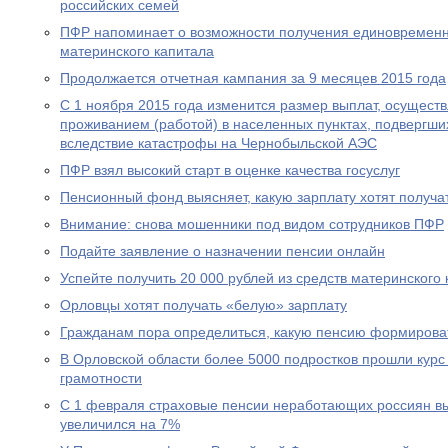
российских семей
ПФР напоминает о возможности получения единовременн
материнского капитала
Продолжается отчетная кампания за 9 месяцев 2015 года
С 1 ноября 2015 года изменится размер выплат, осущест
проживанием (работой) в населенных пунктах, подвергш
вследствие катастрофы на Чернобыльской АЭС
ПФР взял высокий старт в оценке качества госуслуг
Пенсионный фонд выясняет, какую зарплату хотят получа
Внимание: снова мошенники под видом сотрудников ПФР
Подайте заявление о назначении пенсии онлайн
Успейте получить 20 000 рублей из средств материнского
Орловцы хотят получать «белую» зарплату
Гражданам пора определиться, какую пенсию формирова
В Орловской области более 5000 подростков прошли курс
грамотности
С 1 февраля страховые пенсии неработающих россиян в
увеличился на 7%