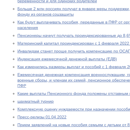
беременности и для одиноких родителей
Больше 2 млн россиян получат в январе меры поддержк
фонду из органов соцзащиты
Как будут выплачивать пособия, переданные в ПФР от ор
населения
Пенсионеры начнут получать проиндексированные до 8,6
Материнский капитал проиндексирован с 1 февраля 2022
Инвалидам станет проще получить компенсацию по ОСА
Индексация ежемесячной денежной выплаты (ЕДВ)
Как изменились размеры выплат и пособий с 1 февраля 2
Ежемесячная денежная компенсация военнослужащим, г
военные сборы, и членам их семей, пенсионное обеспеч
ПФР
Какие выплаты Пенсионного фонда положены отставным 
шахматный турнир
Комплексную оценку нуждаемости при назначении пособ
Пресс-релизы 01.04.2022
Прием заявлений на новые пособия семьям с детьми от 8 