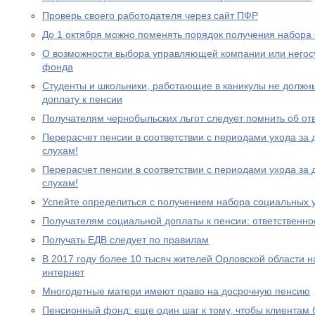
Проверь своего работодателя через сайт ПФР
До 1 октября можно поменять порядок получения набора 
О возможности выбора управляющей компании или негос
фонда
Студенты и школьники, работающие в каникулы не должн
доплату к пенсии
Получателям чернобыльских льгот следует помнить об от
Перерасчет пенсии в соответствии с периодами ухода за 
слухам!
Перерасчет пенсии в соответствии с периодами ухода за 
слухам!
Успейте определиться с получением набора социальных у
Получателям социальной доплаты к пенсии: ответственно
Получать ЕДВ следует по правилам
В 2017 году более 10 тысяч жителей Орловской области 
интернет
Многодетные матери имеют право на досрочную пенсию
Пенсионный фонд: еще один шаг к тому, чтобы клиентам