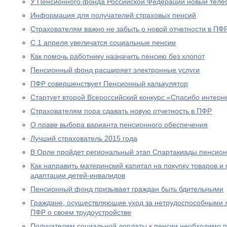
У Пенсионного фонда Российской Федерации новый теле
Информация для получателей страховых пенсий
Страхователям важно не забыть о новой отчетности в ПФ
С 1 апреля увеличатся социальные пенсии
Как помочь работнику назначить пенсию без хлопот
Пенсионный фонд расширяет электронные услуги
ПФР совершенствует Пенсионный калькулятор
Стартует второй Всероссийский конкурс «Спасибо интерн
Страхователям пора сдавать новую отчетность в ПФР
О праве выбора варианта пенсионного обеспечения
Лучший страхователь 2015 года
В Орле пройдет региональный этап Спартакиады пенсион
Как направить материнский капитал на покупку товаров и 
адаптации детей-инвалидов
Пенсионный фонд призывает граждан быть бдительными
Граждане, осуществляющие уход за нетрудоспособными 
ПФР о своем трудоустройстве
Получателям социальной доплаты к пенсии необходимо п