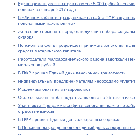
Единовременную выплату в размере 5 000 рублей пенсио
пенсией за январь 2017 года
В «Личном кабинете гражданина» на сайте ПФР запущен
пенсионными накоплениями
Желающие поменять порядок получения набора социальны
октября
Пенсионный фонд продолжает принимать заявления на вы
средств материнского капитала
Работодатели Малоархангельского района задолжали Пе
миллионов рублей
В ПФР прошел Единый день пенсионной грамотности
Индивидуальным предпринимателям необходимо уплатит
Мошенники опять активизировались
Остался месяц, чтобы подать заявление на 25 тысяч из с
Участникам Программы софинансирования важно не забы
страховые взносы
В ПФР пройдет Единый день электронных сервисов
В Пенсионном фонде прошел единый день электронных с