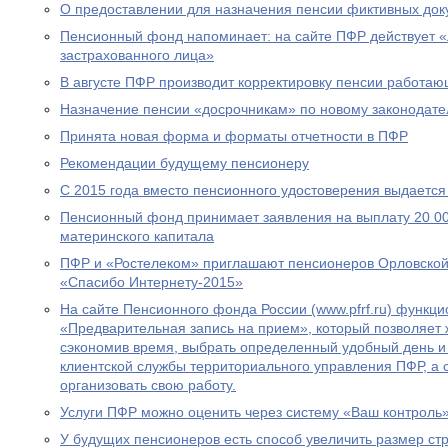
О предоставлении для назначения пенсии фиктивных док
Пенсионный фонд напоминает: на сайте ПФР действует 
застрахованного лица»
В августе ПФР производит корректировку пенсии работа
Назначение пенсии «досрочникам» по новому законодател
Принята новая форма и форматы отчетности в ПФР
Рекомендации будущему пенсионеру
С 2015 года вместо пенсионного удостоверения выдается
Пенсионный фонд принимает заявления на выплату 20 00
материнского капитала
ПФР и «Ростелеком» приглашают пенсионеров Орловской 
«Спасибо Интернету-2015»
На сайте Пенсионного фонда России (www.pfrf.ru) функц
«Предварительная запись на прием», который позволяет 
сэкономив время, выбрать определенный удобный день и
клиентской службы территориального управления ПФР, а
организовать свою работу.
Услуги ПФР можно оценить через систему «Ваш контроль
У будущих пенсионеров есть способ увеличить размер ст