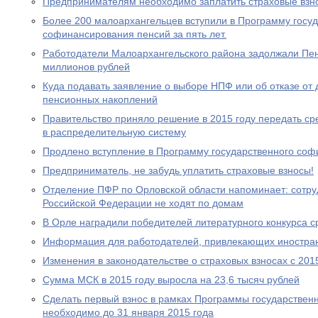
Предпринимателям необходимо заплатить страховые взно
Более 200 малоархангельцев вступили в Программу госу
софинансирования пенсий за пять лет.
Работодатели Малоархангельского района задолжали Пе
миллионов рублей
Куда подавать заявление о выборе НПФ или об отказе о
пенсионных накоплений
Правительство приняло решение в 2015 году передать с
в распределительную систему
Продлено вступление в Программу государственного со
Предприниматель, не забудь уплатить страховые взносы!
Отделение ПФР по Орловской области напоминает: сотр
Российской Федерации не ходят по домам
В Орле наградили победителей литературного конкурса 
Информация для работодателей, привлекающих иностра
Изменения в законодательстве о страховых взносах с 201
Сумма МСК в 2015 году выросла на 23,6 тысяч рублей
Сделать первый взнос в рамках Программы государствен
необходимо до 31 января 2015 года