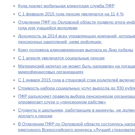
Куда поедет мобильная клиентская служба ПФР
С 1 февраля 2015 года пенсии увеличатся на 11,4 %
Отделение ПФР по Орловской области подвело итоги ин
года для учащейся молодежи
Доходность за 2014 всех управляющих компаний, которы
пенсионных накоплений, ниже инфляции.
Кому положена единовременная выплата ко Дню победы
С 1 апреля увеличатся социальные пенсии
Материнский капитал не может быть направлен на погаше
микрофинансовых организациях
С 1 января 2015 года в страховой стаж родителей включи
Стоимость набора социальных услуг выросла до 930 рубл
ПФР разъясняет правила выбора пенсионером организац
опровергает слухи о «пенсионном рабстве»
Студенты и школьники, работающие в каникулы, не долж
доплату к пенсии
В Отделении ПФР по Орловской области состоялось нагр
ежегодного Всероссийского конкурса «Лучший страховател