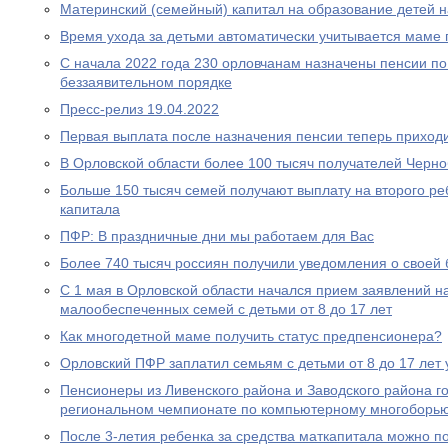
Материнский (семейный) капитал на образование детей 
Время ухода за детьми автоматически учитывается маме
С начала 2022 года 230 орловчанам назначены пенсии по
беззаявительном порядке
Пресс-релиз 19.04.2022
Первая выплата после назначения пенсии теперь приходи
В Орловской области более 100 тысяч получателей Черн
Больше 150 тысяч семей получают выплату на второго ре
капитала
ПФР: В праздничные дни мы работаем для Вас
Более 740 тысяч россиян получили уведомления о своей
С 1 мая в Орловской области начался прием заявлений н
малообеспеченных семей с детьми от 8 до 17 лет
Как многодетной маме получить статус предпенсионера?
Орловский ПФР заплатил семьям с детьми от 8 до 17 лет 
Пенсионеры из Ливенского района и Заводского района г
региональном чемпионате по компьютерному многоборь
После 3-летия ребенка за средства маткапитала можно п