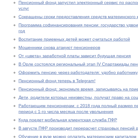
Пенсионный фонд запустил электронный сервис по расп
услуг
Сокращены сроки предоставления средств материнского 
Программа софинансирования пенсии: государство удвоил
год
Воспитание приемных детей может считаться работой
Мошенники снова атакуют пенсионеров
От «цвета» заработной платы зависит будущая пенсия
В Орле состоялся региональный этап IV Спартакиады пе
Оформить пенсию через работодателя: удобно работнику
Пенсионный фонд теперь в Telegram!
Пенсионный фонд: экономьте время, записываясь на при
Дети, родители которых неизвестны, получат право на с
Работающим пенсионерам: с 2018 года полный размер пе
период с 1-го числа месяца после увольнения
Куда поедет мобильная клиентская служба ПФР
В августе ПФР производит перерасчет страховых пенсий
Обучение в вузе можно оплатить материнским капиталом