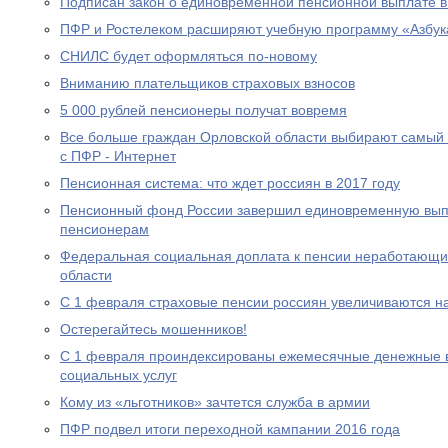
Подписан закон о единовременной пенсионной выплате в
ПФР и Ростелеком расширяют учебную программу «Азбук
СНИЛС будет оформляться по-новому
Вниманию плательщиков страховых взносов
5 000 рублей пенсионеры получат вовремя
Все больше граждан Орловской области выбирают самый
с ПФР - Интернет
Пенсионная система: что ждет россиян в 2017 году
Пенсионный фонд России завершил единовременную выпл
пенсионерам
Федеральная социальная доплата к пенсии неработающи
области
С 1 февраля страховые пенсии россиян увеличиваются н
Остерегайтесь мошенников!
С 1 февраля проиндексированы ежемесячные денежные в
социальных услуг
Кому из «льготников» зачтется служба в армии
ПФР подвел итоги переходной кампании 2016 года