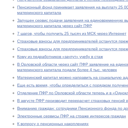
Пенсионный фонд принимает заявления на выплату 25 00
материнского капитала
Запущен сервис подачи заявления на единовременную вы
материнского капитала через сайт ПФР
7 шагов, чтобы получить 25 тысяч из МСК через Интернет
Страховые взносы для предпринимателей останутся пре
Страховые взносы для предпринимателей останутся пре
Кому из педработников «зачтут» учебу в стаж
В Орловской области через сайт ПФР заявление на едино
материнского капитала подали более 4 тыс. человек
Материнский капитал можно направить на социальную а
Еще есть время, чтобы определиться с порядком получен
Отделение ПФР по Орловской области теперь и в «Однок
В августе ПФР производит перерасчет страховых пенсий
Вниманию граждан: сотрудники Пенсионного фонда по до
Электронные сервисы ПФР на страже интересов граждан
К вопросу о пенсионных накоплениях