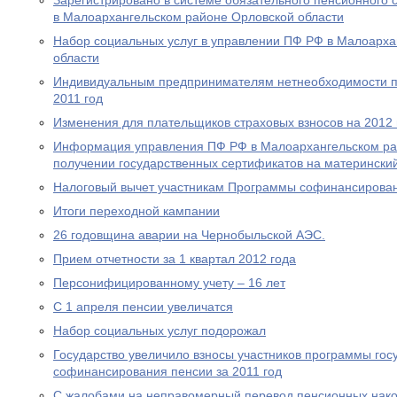
Зарегистрировано в системе обязательного пенсионного 
в Малоархангельском районе Орловской области
Набор социальных услуг в управлении ПФ РФ в Малоарха
области
Индивидуальным предпринимателям нетнеобходимости пр
2011 год
Изменения для плательщиков страховых взносов на 2012 
Информация управления ПФ РФ в Малоархангельском ра
получении государственных сертификатов на материнский
Налоговый вычет участникам Программы софинансирова
Итоги переходной кампании
26 годовщина аварии на Чернобыльской АЭС.
Прием отчетности за 1 квартал 2012 года
Персонифицированному учету – 16 лет
С 1 апреля пенсии увеличатся
Набор социальных услуг подорожал
Государство увеличило взносы участников программы гос
софинансирования пенсии за 2011 год
С жалобами на неправомерный перевод пенсионных нако