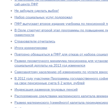
call-центр ПФР
Не забудьте сделать выбор!
Набор социальных услуг подорожал
ПФР выпускает второе издание учебника по пенсионной т
В Орле стартует второй этап программы по повышению п
грамотности
Страхователи отчитались
Итоги корректировки
Повторно обращаться в ПФР для отказа от набора социал
Размер прожиточного минимума пенсионера для устано
социальной доплаты на 2013 год изменился
Самозанятому населению об изменениях по уплате взносо
В 2012 году участники Программы государственного соф
на свои пенсионные счета 6,2 млрд. рублей
Индексация размеров трудовых пенсий
Распоряжение средствами материнского капитала времен
Размер материнского (семейного) капитала проиндексир