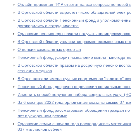
Онлайн-приемная ПФР ответит на все вопросы по новой вы
В Орловской области вырастет число обладателей электр
В Орловской области Пенсионный фонд и уполномоченны
договорились о сотрудничестве
Орловские пенсионеры начали получать проиндексирова
В Орловской области увеличится размер ежемесячных по
О пенсии самозанятых орловчан
Пенсионный фонд ускорит назначение выплат многодетн
В Орловской области правом на досрочную пенсию воспо
сельских медиков
В Орле назвали имена лучших спортсменов "золотого" во
Пенсионный фонд досрочно перечислил социальные посо
Изменить способ получения набора социальных услуг (НС
За 6 месяцев 2022 года орловчанам оказаны свыше 37 тыс
Пенсионный фонд рассматривает обращения граждан по в
лет в ускоренном режиме
Орловские семьи с начала года распорядились материнс
837 миллионов рублей