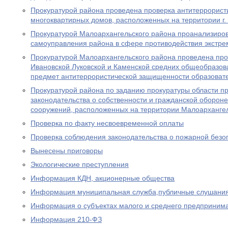
Прокуратурой района проведена проверка антитеррорис
многоквартирных домов, расположенных на территории г.
Прокуратурой Малоархангельского района проанализиров
самоуправления района в сфере противодействия экстре
Прокуратурой Малоархангельского района проведена пров
Ивановской Луковской и Каменской средних общеобразов
предмет антитеррористической защищенности образоват
Прокуратурой района по заданию прокуратуры области п
законодательства о собственности и гражданской оборон
сооружений, расположенных на территории Малоархангел
Проверка по факту несвоевременной оплаты
Проверка соблюдения законодательства о пожарной безо
Вынесены приговоры
Экологические преступления
Информация КДН, акционерные общества
Информация муниципальная служба,публичные слушани
Информация о субъектах малого и среднего предприним
Информация 210-ФЗ