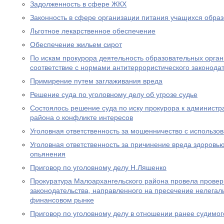
Задолженность в сфере ЖКХ
Законность в сфере организации питания учащихся обра
Льготное лекарственное обеспечение
Обеспечение жильем сирот
По искам прокурора деятельность образовательных орган
соответствие с нормами антитеррористического законода
Примирение путем заглаживания вреда
Решение суда по уголовному делу об угрозе судье
Состоялось решение суда по иску прокурора к админист
района о конфликте интересов
Уголовная ответственность за мошенничество с использо
Уголовная ответственность за причинение вреда здоровью
опьянения
Приговор по уголовному делу Н.Ляшенко
Прокуратура Малоархангельского района провела провер
законодательства, направленного на пресечение нелегал
финансовом рынке
Приговор по уголовному делу в отношении ранее судимог