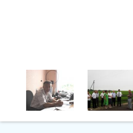
Главный специалист по
Семинар приемка посев 11
мобилизационной подготовке,
гражданской обороне и
чрезвычайным ситуациям