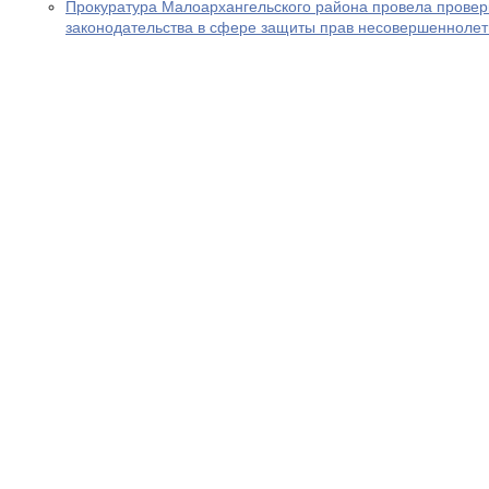
Прокуратура Малоархангельского района провела провер
законодательства в сфере защиты прав несовершеннолет