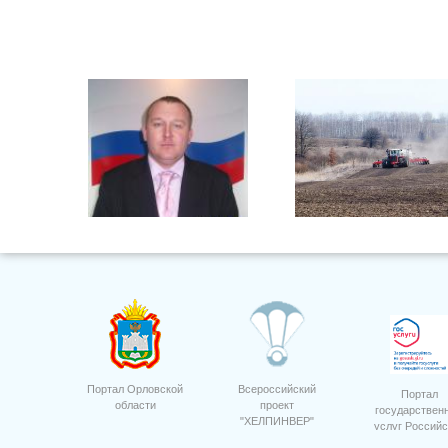
Максимовский Алексей
ООО "Дубовицкое" сев горох
Анатольевич
Портал Орловской
Всероссийский
Портал
области
проект
государствен
"ХЕЛПИНВЕР"
услуг Российс
Фото 19
Федерации