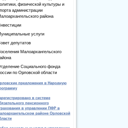
олитики, физической культуры и
порта администрации
алоархангельского района
нвестиции
униципальные услуги
овет депутатов
оселения Малоархангельского
айона
тделение Социального фонда
оссии по Орловской области
рловские предложения в Народную
рограмму
арегистрировано в системе
бязательного пенсионного
трахования в управлении ПФР в
алоархангельском районе Орловской
бласти