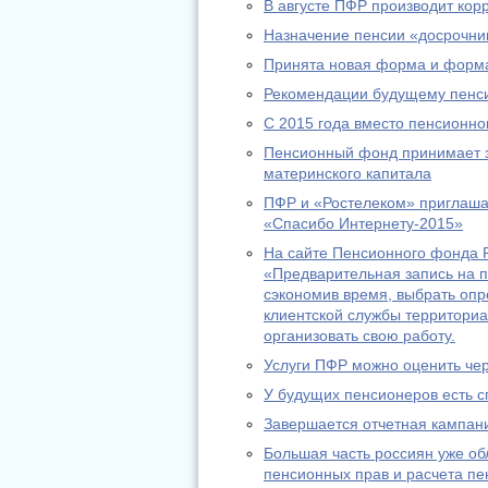
В августе ПФР производит ко
Назначение пенсии «досрочник
Принята новая форма и форма
Рекомендации будущему пенс
С 2015 года вместо пенсионно
Пенсионный фонд принимает за
материнского капитала
ПФР и «Ростелеком» приглашаю
«Спасибо Интернету-2015»
На сайте Пенсионного фонда Р
«Предварительная запись на п
сэкономив время, выбрать оп
клиентской службы территориа
организовать свою работу.
Услуги ПФР можно оценить че
У будущих пенсионеров есть с
Завершается отчетная кампани
Большая часть россиян уже о
пенсионных прав и расчета пе