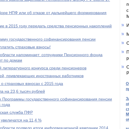
п
с
ыборе НПФ или об отказе от дальнейшего формирования
М
И
е в 2015 году передать средства пенсионных накоплений
М
амму государственного софинансирования пенсии
С
платить страховые взносы!
П
области напоминает: сотрудники Пенсионного фонда
р
ят по домам
О
 литературного конкурса среди пенсионеров
Р
ей, привлекающих иностранных работников
о страховых взносах с 2015 года
О
п
а на 23,6 тысяч рублей
З
ах Программы государственного софинансирования пенсии
о
 года
с
тская служба ПФР
М
о
 увеличатся на 11,4 %
области подвело итоги информационной кампании 2014