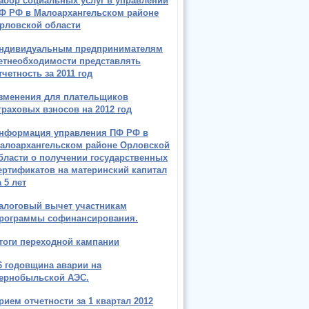
абор социальных услуг в управлении
Ф РФ в Малоархангельском районе
рловской области
ндивидуальным предпринимателям
етнеобходимости представлять
тчетность за 2011 год
зменения для плательщиков
траховых взносов на 2012 год
нформация управления ПФ РФ в
алоархангельском районе Орловской
бласти о получении государственных
ертификатов на материнский капитал
а 5 лет
алоговый вычет участникам
рограммы софинансирования.
тоги переходной кампании
6 годовщина аварии на
ернобыльской АЭС.
рием отчетности за 1 квартал 2012