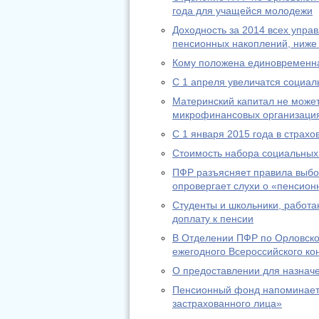
года для учащейся молодежи
Доходность за 2014 всех упр
пенсионных накоплений, ниже
Кому положена единовременн
С 1 апреля увеличатся социа
Материнский капитал не может
микрофинансовых организаци
С 1 января 2015 года в страх
Стоимость набора социальных 
ПФР разъясняет правила выбо
опровергает слухи о «пенсион
Студенты и школьники, работа
доплату к пенсии
В Отделении ПФР по Орловско
ежегодного Всероссийского ко
О предоставлении для назнач
Пенсионный фонд напоминает:
застрахованного лица»