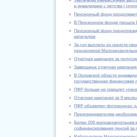
Увеличены ежемесячные выпл
и инвалидами с детства I груп
Пенсионный фонд продолжает 
В Пенсионном фонде прошла 
Пенсионный фонд предупрежда
капиталом
За год выплаты из средств св
пенсионеров Малоархангельск
Отчетная кампания за полугод
Завершена отчетная кампания 
В Орловской области индивид
государственная финансовая п
ПФР больше не пришлет «писе
Отчетная кампания за 9 месяц
ПФР объявляет фотоконкурс д
Предпринимателям необходимо
Более 200 малоархангельцев в
софинансирования пенсий за п
Работодатели Малоархангельс