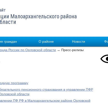
айт
ции Малоархангельского района
области
я граждан
О районе
Новости
Ф
нда России по Орловской области
→ Пресс-релизы
9
родную программу
бязательного пенсионного страхования в управлении ПФР
Орловской области
равлении ПФ РФ в Малоархангельском районе Орловской