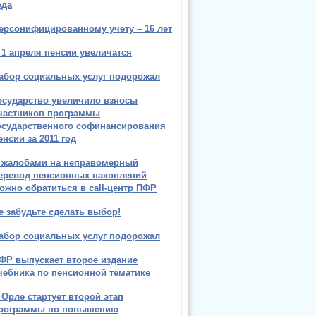
ода
ерсонифицированному учету – 16 лет
 1 апреля пенсии увеличатся
абор социальных услуг подорожал
осударство увеличило взносы
частников программы
осударственного софинансирования
енсии за 2011 год
 жалобами на неправомерный
еревод пенсионных накоплений
ожно обратиться в call-центр ПФР
е забудьте сделать выбор!
абор социальных услуг подорожал
ФР выпускает второе издание
чебника по пенсионной тематике
 Орле стартует второй этап
рограммы по повышению