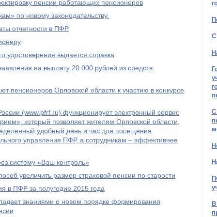
рректировку пенсии работающих пенсионеров
г
ам» по новому законодательству.
П
ты отчетности в ПФР
С
ионеру
Н
го удостоверения выдается справка
явления на выплату 20 000 рублей из средств
Г
у
г
т пенсионеров Орловской области к участию в конкурсе
п
С
оссии (www.pfrf.ru) функционирует электронный сервис
п
рием», который позволяет жителям Орловской области,
м
ределенный удобный день и час для посещения
льного управления ПФР, а сотрудникам – эффективнее
Н
рез систему «Ваш контроль»
Н
пособ увеличить размер страховой пенсии по старости
П
у
я в ПФР за полугодие 2015 года
бладает знаниями о новом порядке формирования
В
нсии
п