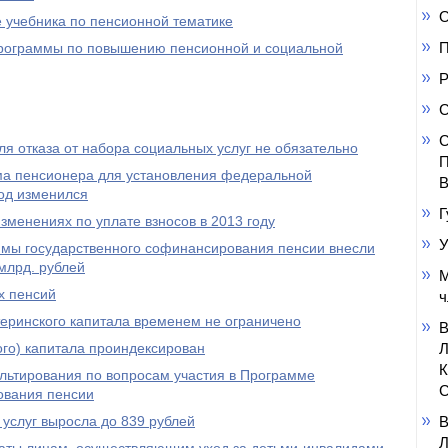
О
 учебника по пенсионной тематике
П
 программы по повышению пенсионной и социальной
Р
С
С
я отказа от набора социальных услуг не обязательно
П
а пенсионера для установления федеральной
В
од изменился
Г
менениях по уплате взносов в 2013 году
У
ммы государственного софинансирования пенсии внесли
млрд. рублей
М
х пенсий
ч
еринского капитала временем не ограничено
го) капитала проиндексирован
ультирования по вопросам участия в Программе
С
ования пенсии
услуг выросла до 839 рублей