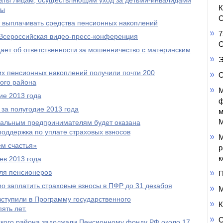
аты лицам, осуществляющим уход за детьми-инвалидами
пы
С
выплачивать средства пенсионных накоплений
7
Всероссийская видео-пресс-конференция
О
ет об ответственности за мошенничество с материнским
Э
оих пенсионных накоплений получили почти 200
О
ого района
М
ие 2013 года
ф
за полугодие 2013 года
м
М
уальным предпринимателям будет оказана
оддержка по уплате страховых взносов
М
м счастья»
р
к
ев 2013 года
ля пенсионеров
П
 заплатить страховые взносы в ПФР до 31 декабря
М
ступили в Программу государственного
К
ять лет.
О
кого района задолжали Пенсионному фонду РФ около 17