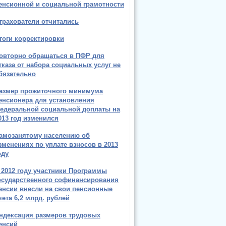
енсионной и социальной грамотности
трахователи отчитались
тоги корректировки
овторно обращаться в ПФР для
тказа от набора социальных услуг не
бязательно
азмер прожиточного минимума
енсионера для установления
едеральной социальной доплаты на
013 год изменился
амозанятому населению об
зменениях по уплате взносов в 2013
оду
 2012 году участники Программы
осударственного софинансирования
енсии внесли на свои пенсионные
чета 6,2 млрд. рублей
ндексация размеров трудовых
енсий