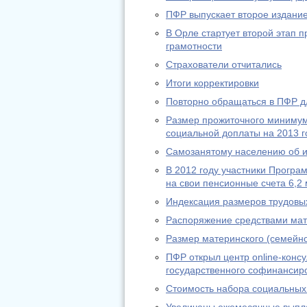
ПФР выпускает второе издание
В Орле стартует второй этап
грамотности
Страхователи отчитались
Итоги корректировки
Повторно обращаться в ПФР дл
Размер прожиточного минимум
социальной доплаты на 2013 г
Самозанятому населению об из
В 2012 году участники Програ
на свои пенсионные счета 6,2 
Индексация размеров трудовы
Распоряжение средствами мат
Размер материнского (семейно
ПФР открыл центр online-конс
государственного софинансир
Стоимость набора социальных 