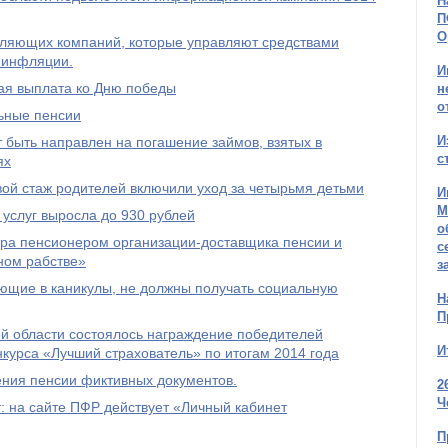
Н
П
О
авляющих компаний, которые управляют средствами
 инфляции.
И
ая выплата ко Дню победы
н
о
льные пенсии
И
 быть направлен на погашение займов, взятых в
с
ях
овой стаж родителей включили уход за четырьмя детьми
И
М
услуг выросла до 930 рублей
о
ра пенсионером организации-доставщика пенсии и
с
ном рабстве»
з
ющие в каникулы, не должны получать социальную
Н
П
й области состоялось награждение победителей
И
нкурса «Лучший страхователь» по итогам 2014 года
ения пенсии фиктивных документов.
2
Ч
 на сайте ПФР действует «Личный кабинет
П