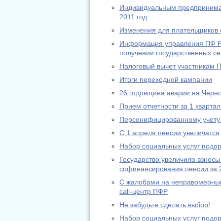
Индивидуальным предпринимат
2011 год
Изменения для плательщиков с
Информация управления ПФ РФ
получении государственных се
Налоговый вычет участникам 
Итоги переходной кампании
26 годовщина аварии на Черн
Прием отчетности за 1 квартал
Персонифицированному учету 
С 1 апреля пенсии увеличатся
Набор социальных услуг подо
Государство увеличило взносы
софинансирования пенсии за 
С жалобами на неправомерный
call-центр ПФР
Не забудьте сделать выбор!
Набор социальных услуг подо