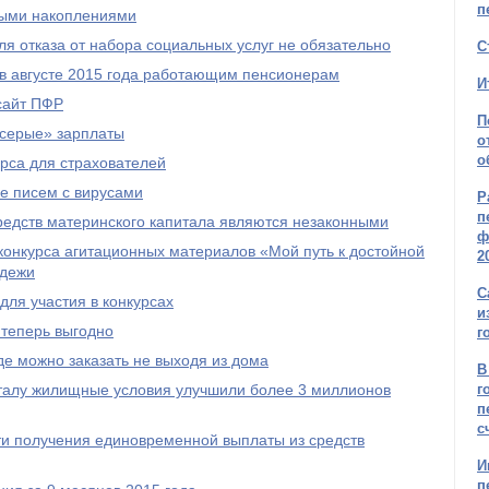
п
ыми накоплениями
я отказа от набора социальных услуг не обязательно
С
 в августе 2015 года работающим пенсионерам
И
сайт ПФР
П
серые» зарплаты
о
о
рса для страхователей
е писем с вирусами
Р
п
редств материнского капитала являются незаконными
ф
онкурса агитационных материалов «Мой путь к достойной
2
одежи
С
ля участия в конкурсах
и
 теперь выгодно
г
е можно заказать не выходя из дома
В
талу жилищные условия улучшили более 3 миллионов
г
п
с
и получения единовременной выплаты из средств
И
п