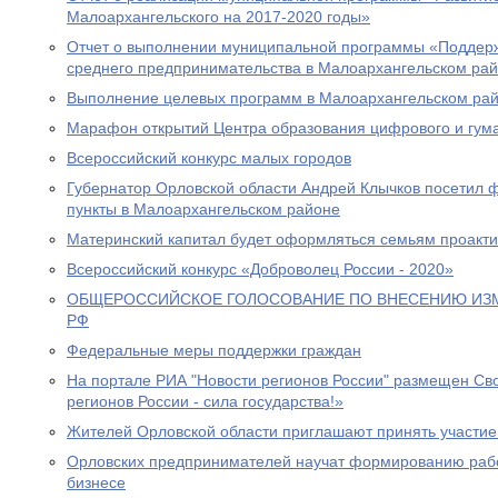
Малоархангельского на 2017-2020 годы»
Отчет о выполнении муниципальной программы «Поддерж
среднего предпринимательства в Малоархангельском рай
Выполнение целевых программ в Малоархангельском ра
Марафон открытий Центра образования цифрового и гум
Всероссийский конкурс малых городов
Губернатор Орловской области Андрей Клычков посетил 
пункты в Малоархангельском районе
Материнский капитал будет оформляться семьям проакт
Всероссийский конкурс «Доброволец России - 2020»
ОБЩЕРОССИЙСКОЕ ГОЛОСОВАНИЕ ПО ВНЕСЕНИЮ ИЗ
РФ
Федеральные меры поддержки граждан
На портале РИА "Новости регионов России" размещен Св
регионов России - сила государства!»
Жителей Орловской области приглашают принять участие
Орловских предпринимателей научат формированию раб
бизнесе