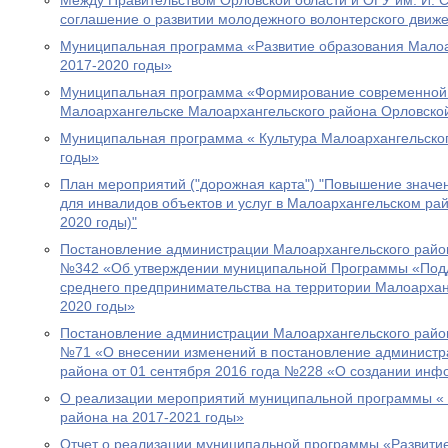
Между Правительством Орловской области и ОГУ им. И. С
соглашение о развитии молодежного волонтерского движ
Муниципальная программа «Развитие образования Малоа
2017-2020 годы»
Муниципальная программа «Формирование современной г
Малоархангельске Малоархангельского района Орловской 
Муниципальная программа « Культура Малоархангельског
годы»
План мероприятий ("дорожная карта") "Повышение значен
для инвалидов объектов и услуг в Малоархангельском рай
2020 годы)"
Постановление администрации Малоархангельского район
№342 «Об утверждении муниципальной Программы «Подд
среднего предпринимательства на территории Малоархан
2020 годы»
Постановление администрации Малоархангельского район
№71 «О внесении изменений в постановление администр
района от 01 сентября 2016 года №228 «О создании инф
О реализации мероприятий муниципальной программы « 
района на 2017-2021 годы»
Отчет о реализации муниципальной программы «Развити