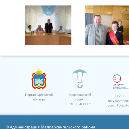
Поздравления Россельхозбанк
Тычкова Л.А.
10 лет. 2
Портал Орловской
Всероссийский
Портал
области
проект
государствен
"ХЕЛПИНВЕР"
услуг Российс
5
Семинар приемка посев 3
Федерации
©
Администрация Малоархангельского района