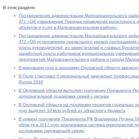
В этом разделе:
Постановление администрации Малоархангельского район
371 «Об утверждении Порядка проведения мониторинга д
объектов и услуг в Малоархангельском районе»
Постановление администрации Малоархангельского район
372 «Об установлении предельного уровня соотношения
платы руководителей, их заместителей и главных бухгал
заработной платы работников муниципальных учреждени
предприятий Малоархангельского района и города Малоа
В минувшем году в экономику Орловской области введено 
В Орле стартовал II региональный чемпионат профессиона
Russia 2018
В Орловской области выполнят поручение Президента Ро
дополнительной поддержке семей с детьми
В Орловской области на поддержку проектов социально 
году выделят 10 млн рублей из областного бюджета
В рамках поручения Президента РФ Владимира Путина П
области в 2017 году реализована система мероприятий 
состоянием окружающей среды