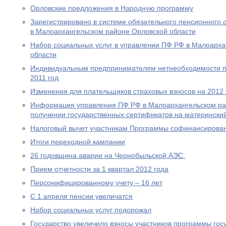
Орловские предложения в Народную программу
Зарегистрировано в системе обязательного пенсионного 
в Малоархангельском районе Орловской области
Набор социальных услуг в управлении ПФ РФ в Малоарха
области
Индивидуальным предпринимателям нетнеобходимости пр
2011 год
Изменения для плательщиков страховых взносов на 2012 
Информация управления ПФ РФ в Малоархангельском ра
получении государственных сертификатов на материнский
Налоговый вычет участникам Программы софинансирова
Итоги переходной кампании
26 годовщина аварии на Чернобыльской АЭС.
Прием отчетности за 1 квартал 2012 года
Персонифицированному учету – 16 лет
С 1 апреля пенсии увеличатся
Набор социальных услуг подорожал
Государство увеличило взносы участников программы гос