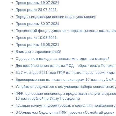
Пресс-релизы 19.07.2021
Пресс-релиз 23.07.2021
Порядок индексации пенсии после увольнения
Пресс-релизы 30.07.2021
Пенсионный фонд осуществил первые выплаты школьник
Пресс-релиз 10.08.2021
Пресс-релизы 16.08.2021
Вниманию страхователей!
О досрочном выходе на пенсию многодетных матерей
Для возобновления выплаты ФСД – обратитесь в Пенсио
За 7 месяцев 2021 года ПФР выплатил правопреемникам 
Единовременная выплата пенсионерам 10 тысяч рублей в
Успейте определиться с получением набора социальных у
ПФР: орловские пенсионеры продолжают получать едино
10 тысяч рублей по Указу Президента
Граждан начнут информировать о состоянии пенсионного 
В Орловском Отделении ПФР провели «Семейный день»