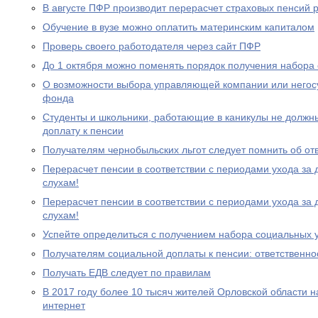
В августе ПФР производит перерасчет страховых пенсий
Обучение в вузе можно оплатить материнским капиталом
Проверь своего работодателя через сайт ПФР
До 1 октября можно поменять порядок получения набора 
О возможности выбора управляющей компании или негос
фонда
Студенты и школьники, работающие в каникулы не должн
доплату к пенсии
Получателям чернобыльских льгот следует помнить об от
Перерасчет пенсии в соответствии с периодами ухода за 
слухам!
Перерасчет пенсии в соответствии с периодами ухода за 
слухам!
Успейте определиться с получением набора социальных у
Получателям социальной доплаты к пенсии: ответственно
Получать ЕДВ следует по правилам
В 2017 году более 10 тысяч жителей Орловской области 
интернет