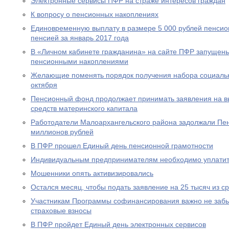
Электронные сервисы ПФР на страже интересов граждан
К вопросу о пенсионных накоплениях
Единовременную выплату в размере 5 000 рублей пенсио
пенсией за январь 2017 года
В «Личном кабинете гражданина» на сайте ПФР запущен
пенсионными накоплениями
Желающие поменять порядок получения набора социальны
октября
Пенсионный фонд продолжает принимать заявления на вы
средств материнского капитала
Работодатели Малоархангельского района задолжали Пе
миллионов рублей
В ПФР прошел Единый день пенсионной грамотности
Индивидуальным предпринимателям необходимо уплатит
Мошенники опять активизировались
Остался месяц, чтобы подать заявление на 25 тысяч из с
Участникам Программы софинансирования важно не забы
страховые взносы
В ПФР пройдет Единый день электронных сервисов