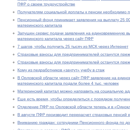
ПФР о своем трудоустройстве
Получателям социальной доплаты к пенсии необходимо п
Пенсионный фонд принимает заявления на выплату 25 00
материнского капитала
Запущен сервис подачи заявления на единовременную вы
материнского капитала через сайт ПФР
7 шагов, чтобы получить 25 тысяч из МСК через Интернет
Страховые взносы для предпринимателей останутся пре
Страховые взносы для предпринимателей останутся пре
Кому из педработников «зачтут» учебу в стаж
В Орловской области через сайт ПФР заявление на едино
материнского капитала подали более 4 тыс. человек
Материнский капитал можно направить на социальную а
Еще есть время, чтобы определиться с порядком получен
Отделение ПФР по Орловской области теперь и в «Однок
В августе ПФР производит перерасчет страховых пенсий
Вниманию граждан: сотрудники Пенсионного фонда по до