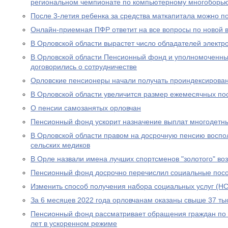
региональном чемпионате по компьютерному многоборь
После 3-летия ребенка за средства маткапитала можно п
Онлайн-приемная ПФР ответит на все вопросы по новой вы
В Орловской области вырастет число обладателей электр
В Орловской области Пенсионный фонд и уполномоченны
договорились о сотрудничестве
Орловские пенсионеры начали получать проиндексирова
В Орловской области увеличится размер ежемесячных по
О пенсии самозанятых орловчан
Пенсионный фонд ускорит назначение выплат многодетн
В Орловской области правом на досрочную пенсию воспо
сельских медиков
В Орле назвали имена лучших спортсменов "золотого" во
Пенсионный фонд досрочно перечислил социальные посо
Изменить способ получения набора социальных услуг (НС
За 6 месяцев 2022 года орловчанам оказаны свыше 37 тыс
Пенсионный фонд рассматривает обращения граждан по в
лет в ускоренном режиме