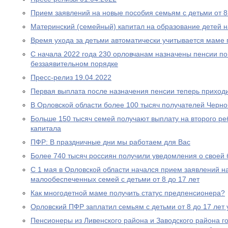
Прием заявлений на новые пособия семьям с детьми от 8 
Материнский (семейный) капитал на образование детей 
Время ухода за детьми автоматически учитывается маме
С начала 2022 года 230 орловчанам назначены пенсии по
беззаявительном порядке
Пресс-релиз 19.04.2022
Первая выплата после назначения пенсии теперь приходи
В Орловской области более 100 тысяч получателей Черн
Больше 150 тысяч семей получают выплату на второго ре
капитала
ПФР: В праздничные дни мы работаем для Вас
Более 740 тысяч россиян получили уведомления о своей
С 1 мая в Орловской области начался прием заявлений н
малообеспеченных семей с детьми от 8 до 17 лет
Как многодетной маме получить статус предпенсионера?
Орловский ПФР заплатил семьям с детьми от 8 до 17 лет 
Пенсионеры из Ливенского района и Заводского района г