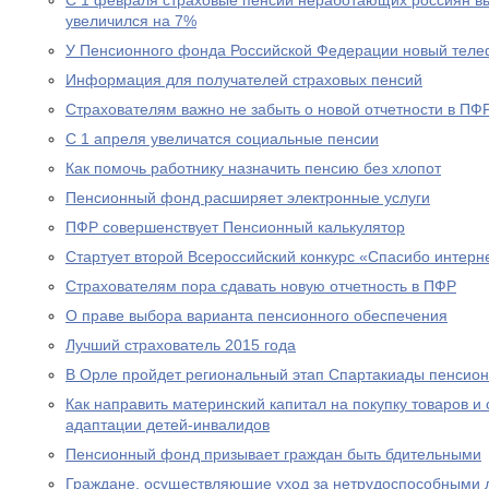
С 1 февраля страховые пенсии неработающих россиян в
увеличился на 7%
У Пенсионного фонда Российской Федерации новый теле
Информация для получателей страховых пенсий
Страхователям важно не забыть о новой отчетности в ПФ
С 1 апреля увеличатся социальные пенсии
Как помочь работнику назначить пенсию без хлопот
Пенсионный фонд расширяет электронные услуги
ПФР совершенствует Пенсионный калькулятор
Стартует второй Всероссийский конкурс «Спасибо интерн
Страхователям пора сдавать новую отчетность в ПФР
О праве выбора варианта пенсионного обеспечения
Лучший страхователь 2015 года
В Орле пройдет региональный этап Спартакиады пенсион
Как направить материнский капитал на покупку товаров и 
адаптации детей-инвалидов
Пенсионный фонд призывает граждан быть бдительными
Граждане, осуществляющие уход за нетрудоспособными 