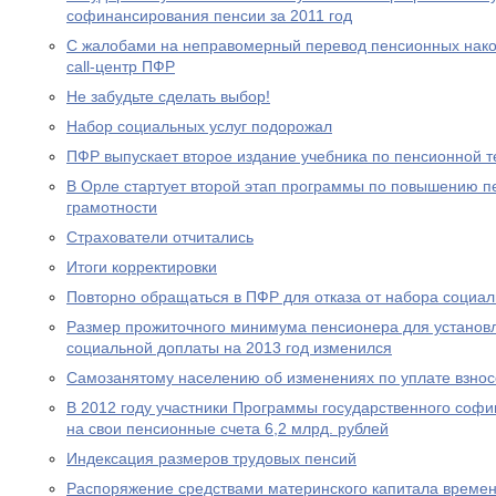
софинансирования пенсии за 2011 год
С жалобами на неправомерный перевод пенсионных нако
call-центр ПФР
Не забудьте сделать выбор!
Набор социальных услуг подорожал
ПФР выпускает второе издание учебника по пенсионной т
В Орле стартует второй этап программы по повышению п
грамотности
Страхователи отчитались
Итоги корректировки
Повторно обращаться в ПФР для отказа от набора социал
Размер прожиточного минимума пенсионера для устано
социальной доплаты на 2013 год изменился
Самозанятому населению об изменениях по уплате взносо
В 2012 году участники Программы государственного соф
на свои пенсионные счета 6,2 млрд. рублей
Индексация размеров трудовых пенсий
Распоряжение средствами материнского капитала времен