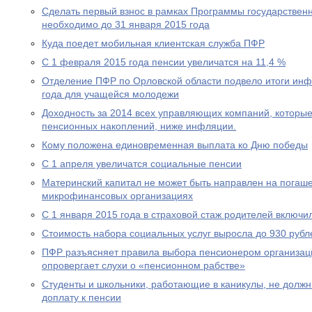
Сделать первый взнос в рамках Программы государствен
необходимо до 31 января 2015 года
Куда поедет мобильная клиентская служба ПФР
С 1 февраля 2015 года пенсии увеличатся на 11,4 %
Отделение ПФР по Орловской области подвело итоги ин
года для учащейся молодежи
Доходность за 2014 всех управляющих компаний, которы
пенсионных накоплений, ниже инфляции.
Кому положена единовременная выплата ко Дню победы
С 1 апреля увеличатся социальные пенсии
Материнский капитал не может быть направлен на погаше
микрофинансовых организациях
С 1 января 2015 года в страховой стаж родителей включи
Стоимость набора социальных услуг выросла до 930 рубл
ПФР разъясняет правила выбора пенсионером организац
опровергает слухи о «пенсионном рабстве»
Студенты и школьники, работающие в каникулы, не долж
доплату к пенсии