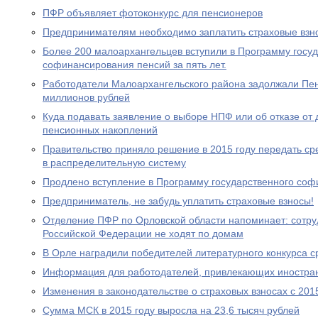
ПФР объявляет фотоконкурс для пенсионеров
Предпринимателям необходимо заплатить страховые взно
Более 200 малоархангельцев вступили в Программу госу
софинансирования пенсий за пять лет.
Работодатели Малоархангельского района задолжали Пе
миллионов рублей
Куда подавать заявление о выборе НПФ или об отказе о
пенсионных накоплений
Правительство приняло решение в 2015 году передать с
в распределительную систему
Продлено вступление в Программу государственного со
Предприниматель, не забудь уплатить страховые взносы!
Отделение ПФР по Орловской области напоминает: сотр
Российской Федерации не ходят по домам
В Орле наградили победителей литературного конкурса 
Информация для работодателей, привлекающих иностра
Изменения в законодательстве о страховых взносах с 201
Сумма МСК в 2015 году выросла на 23,6 тысяч рублей