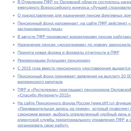
В Отделении ПФР по Орловской области состоялось нагр
ежегодного Всероссийского конкурса «Лучший страховател
О предоставлении для назначения пенсии фиктивных док
Пенсионный фонд напоминает: на сайте ПФР действует 
застрахованного лица»
В августе ПФР производит корректировку пенсии работа
Назначение пенсии «досрочникам» по новому законодател
Принята новая форма и форматы отчетности в ПФР
Рекомендации будущему пенсионеру
С 2015 года вместо пенсионного удостоверения выдается
Пенсионный фонд принимает заявления на выплату 20 00
материнского капитала
ПФР и «Ростелеком» приглашают пенсионеров Орловской 
«Спасибо Интернету-2015»
На сайте Пенсионного фонда России (www.pfrf.ru) функц
«Предварительная запись на прием», который позволяет 
сэкономив время, выбрать определенный удобный день и
клиентской службы территориального управления ПФР, а
организовать свою работу.