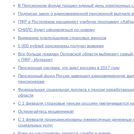
В Пенсионном фонде прошел единый день электронных с
Подписан закон о единовременной пенсионной выплате в
ПФР и Ростелеком расширяют учебную программу «Азбук
СНИЛС будет оформляться по-новому
Вниманию плательщиков страховых взносов
5 000 рублей пенсионеры получат вовремя
Все больше граждан Орловской области выбирают самый
с ПФР - Интернет
Пенсионная система: что ждет россиян в 2017 году
Пенсионный фонд России завершил единовременную выпл
пенсионерам
Федеральная социальная доплата к пенсии неработающи
области
С 1 февраля страховые пенсии россиян увеличиваются н
Остерегайтесь мошенников!
С 1 февраля проиндексированы ежемесячные денежные в
социальных услуг
Кому из «льготников» зачтется служба в армии