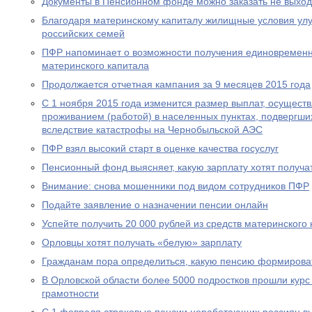
Документы в Пенсионном фонде можно заказать не выход
Благодаря материнскому капиталу жилищные условия ул
российских семей
ПФР напоминает о возможности получения единовременн
материнского капитала
Продолжается отчетная кампания за 9 месяцев 2015 года
С 1 ноября 2015 года изменится размер выплат, осущест
проживанием (работой) в населенных пунктах, подвергш
вследствие катастрофы на Чернобыльской АЭС
ПФР взял высокий старт в оценке качества госуслуг
Пенсионный фонд выясняет, какую зарплату хотят получа
Внимание: снова мошенники под видом сотрудников ПФР
Подайте заявление о назначении пенсии онлайн
Успейте получить 20 000 рублей из средств материнского
Орловцы хотят получать «белую» зарплату
Гражданам пора определиться, какую пенсию формирова
В Орловской области более 5000 подростков прошли курс
грамотности