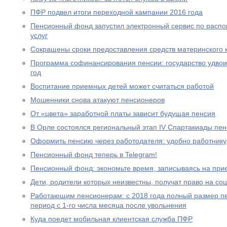
ПФР подвел итоги переходной кампании 2016 года
Пенсионный фонд запустил электронный сервис по расп
услуг
Сокращены сроки предоставления средств материнского 
Программа софинансирования пенсии: государство удвоил
год
Воспитание приемных детей может считаться работой
Мошенники снова атакуют пенсионеров
От «цвета» заработной платы зависит будущая пенсия
В Орле состоялся региональный этап IV Спартакиады пе
Оформить пенсию через работодателя: удобно работнику
Пенсионный фонд теперь в Telegram!
Пенсионный фонд: экономьте время, записываясь на при
Дети, родители которых неизвестны, получат право на с
Работающим пенсионерам: с 2018 года полный размер пе
период с 1-го числа месяца после увольнения
Куда поедет мобильная клиентская служба ПФР