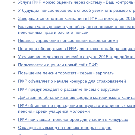
Услуги ПФР можно оценить через систему «Ваш контроль
У будущих пенсионеров есть способ увеличить размер ст
Завершается отчетная кампания в ПФР за полугодие 2015
Большая часть россиян уже обладает знаниями о новом 
пенсионных прав и расчета пенсии
Нюансы управления пенсионными накоплениями
Повторно обращаться в ПФР для отказа от набора социал
Увеличение страховых пенсий в августе 2015 года рабо
Пользователи оценили новый сайт ПФР
Повышение пенсии тормозят «серые» зарплаты
ПФР объявляет о начале конкурса для страхователей
ПФР предупреждает о рассылке писем с вирусами
Действия по обналичиванию средств материнского капит
ПФР объявляет о проведении конкурса агитационных мат
пенсии» среди учащейся молодежи
ПФР приглашает пенсионеров для участия в конкурсах
Откладывать выход на пенсию теперь выгодно