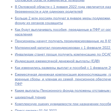
Орловской области изменились телефоны
В Орловской области с 1 января 2022 года увеличится р
беременности и для одиноких родителей
Больше 2 млн россиян получат в январе меры поддержк
фонду из органов соцзащиты
Как будут выплачивать пособия, переданные в ПФР от ор
населения
Пенсионеры начнут получать проиндексированные до 8,6
Материнский капитал проиндексирован с 1 февраля 2022
Инвалидам станет проще получить компенсацию по ОСА
Индексация ежемесячной денежной выплаты (ЕДВ)
Как изменились размеры выплат и пособий с 1 февраля 2
Ежемесячная денежная компенсация военнослужащим, г
военные сборы, и членам их семей, пенсионное обеспеч
ПФР
Какие выплаты Пенсионного фонда положены отставным 
шахматный турнир
Комплексную оценку нуждаемости при назначении пособ
Пресс-релизы 01.04.2022