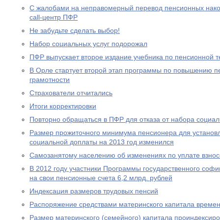
С жалобами на неправомерный перевод пенсионных нако
call-центр ПФР
Не забудьте сделать выбор!
Набор социальных услуг подорожал
ПФР выпускает второе издание учебника по пенсионной т
В Орле стартует второй этап программы по повышению п
грамотности
Страхователи отчитались
Итоги корректировки
Повторно обращаться в ПФР для отказа от набора социал
Размер прожиточного минимума пенсионера для устано
социальной доплаты на 2013 год изменился
Самозанятому населению об изменениях по уплате взносо
В 2012 году участники Программы государственного соф
на свои пенсионные счета 6,2 млрд. рублей
Индексация размеров трудовых пенсий
Распоряжение средствами материнского капитала времен
Размер материнского (семейного) капитала проиндексир