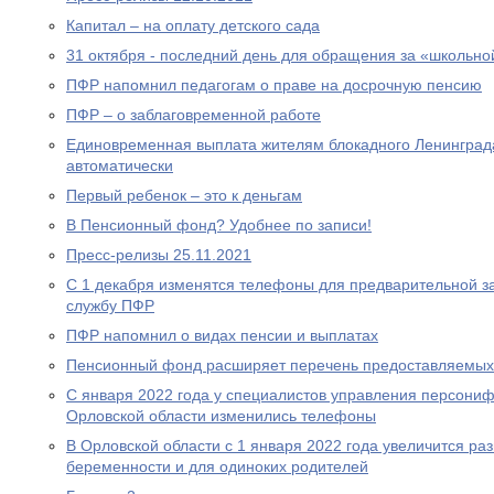
Капитал – на оплату детского сада
31 октября - последний день для обращения за «школьно
ПФР напомнил педагогам о праве на досрочную пенсию
ПФР – о заблаговременной работе
Единовременная выплата жителям блокадного Ленинграда
автоматически
Первый ребенок – это к деньгам
В Пенсионный фонд? Удобнее по записи!
Пресс-релизы 25.11.2021
С 1 декабря изменятся телефоны для предварительной за
службу ПФР
ПФР напомнил о видах пенсии и выплатах
Пенсионный фонд расширяет перечень предоставляемых
С января 2022 года у специалистов управления персони
Орловской области изменились телефоны
В Орловской области с 1 января 2022 года увеличится р
беременности и для одиноких родителей