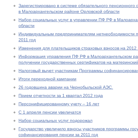
Зарегистрировано в системе обязательного пенсионного 
в Малоархангельском районе Орловской области
Набор социальных услуг в управлении ПФ РФ в Малоарха
области
Индивидуальным предпринимателям нетнеобходимости пр
2011 год
Изменения для плательщиков страховых взносов на 2012 
Информация управления ПФ РФ в Малоархангельском ра
получении государственных сертификатов на материнский
Налоговый вычет участникам Программы софинансирова
Итоги переходной кампании
26 годовщина аварии на Чернобыльской АЭС.
Прием отчетности за 1 квартал 2012 года
Персонифицированному учету – 16 лет
С 1 апреля пенсии увеличатся
Набор социальных услуг подорожал
Государство увеличило взносы участников программы гос
софинансирования пенсии за 2011 год