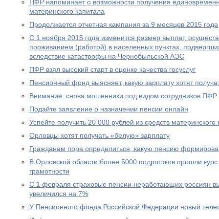
ПФР напоминает о возможности получения единовременн
материнского капитала
Продолжается отчетная кампания за 9 месяцев 2015 года
С 1 ноября 2015 года изменится размер выплат, осущест
проживанием (работой) в населенных пунктах, подвергш
вследствие катастрофы на Чернобыльской АЭС
ПФР взял высокий старт в оценке качества госуслуг
Пенсионный фонд выясняет, какую зарплату хотят получа
Внимание: снова мошенники под видом сотрудников ПФР
Подайте заявление о назначении пенсии онлайн
Успейте получить 20 000 рублей из средств материнского
Орловцы хотят получать «белую» зарплату
Гражданам пора определиться, какую пенсию формирова
В Орловской области более 5000 подростков прошли курс
грамотности
С 1 февраля страховые пенсии неработающих россиян в
увеличился на 7%
У Пенсионного фонда Российской Федерации новый теле