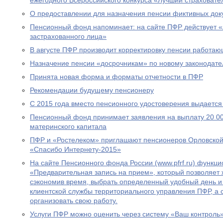
ежегодного Всероссийского конкурса «Лучший страховател
О предоставлении для назначения пенсии фиктивных док
Пенсионный фонд напоминает: на сайте ПФР действует 
застрахованного лица»
В августе ПФР производит корректировку пенсии работа
Назначение пенсии «досрочникам» по новому законодател
Принята новая форма и форматы отчетности в ПФР
Рекомендации будущему пенсионеру
С 2015 года вместо пенсионного удостоверения выдается
Пенсионный фонд принимает заявления на выплату 20 00
материнского капитала
ПФР и «Ростелеком» приглашают пенсионеров Орловской 
«Спасибо Интернету-2015»
На сайте Пенсионного фонда России (www.pfrf.ru) функц
«Предварительная запись на прием», который позволяет 
сэкономив время, выбрать определенный удобный день и
клиентской службы территориального управления ПФР, а
организовать свою работу.
Услуги ПФР можно оценить через систему «Ваш контроль