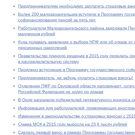
Предпринимателям необходимо заплатить страховые взно
Более 200 малоархангельцев вступили в Программу госу
софинансирования пенсий за пять лет.
Работодатели Малоархангельского района задолжали Пе
миллионов рублей
Куда подавать заявление о выборе НПФ или об отказе о
пенсионных накоплений
Правительство приняло решение в 2015 году передать с
в распределительную систему
Продлено вступление в Программу государственного со
Предприниматель, не забудь уплатить страховые взносы!
Отделение ПФР по Орловской области напоминает: сотр
Российской Федерации не ходят по домам
В Орле наградили победителей литературного конкурса 
Информация для работодателей, привлекающих иностра
Изменения в законодательстве о страховых взносах с 201
Сумма МСК в 2015 году выросла на 23,6 тысяч рублей
Сделать первый взнос в рамках Программы государствен