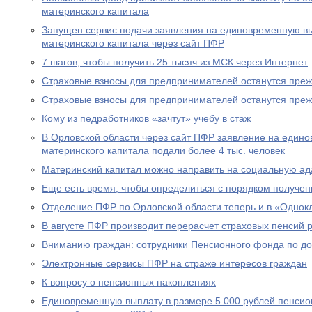
материнского капитала
Запущен сервис подачи заявления на единовременную вы
материнского капитала через сайт ПФР
7 шагов, чтобы получить 25 тысяч из МСК через Интернет
Страховые взносы для предпринимателей останутся пре
Страховые взносы для предпринимателей останутся пре
Кому из педработников «зачтут» учебу в стаж
В Орловской области через сайт ПФР заявление на едино
материнского капитала подали более 4 тыс. человек
Материнский капитал можно направить на социальную а
Еще есть время, чтобы определиться с порядком получен
Отделение ПФР по Орловской области теперь и в «Однок
В августе ПФР производит перерасчет страховых пенсий
Вниманию граждан: сотрудники Пенсионного фонда по до
Электронные сервисы ПФР на страже интересов граждан
К вопросу о пенсионных накоплениях
Единовременную выплату в размере 5 000 рублей пенсио