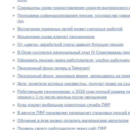
Сокращены сроки предоставления средств материнского 
Программа софинансирования пенсии: государство удвоил
год
Воспитание приемных детей может считаться работой
Мошенники снова атакуют пенсионеров
От «цвета» заработной платы зависит будущая пенсия
В Орле состоялся региональный этап IV Спартакиады пе
Оформить пенсию через работодателя: удобно работнику
Пенсионный фонд теперь в Telegram!
Пенсионный фонд: экономьте время, записываясь на при
Дети, родители которых неизвестны, получат право на с
Работающим пенсионерам: с 2018 года полный размер пе
период с 1-го числа месяца после увольнения
Куда поедет мобильная клиентская служба ПФР
В августе ПФР производит перерасчет страховых пенсий
Обучение в вузе можно оплатить материнским капиталом
Проверь своего работодателя через сайт ПФР