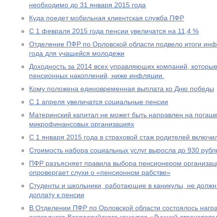
необходимо до 31 января 2015 года
Куда поедет мобильная клиентская служба ПФР
С 1 февраля 2015 года пенсии увеличатся на 11,4 %
Отделение ПФР по Орловской области подвело итоги ин
года для учащейся молодежи
Доходность за 2014 всех управляющих компаний, которы
пенсионных накоплений, ниже инфляции.
Кому положена единовременная выплата ко Дню победы
С 1 апреля увеличатся социальные пенсии
Материнский капитал не может быть направлен на погаше
микрофинансовых организациях
С 1 января 2015 года в страховой стаж родителей включи
Стоимость набора социальных услуг выросла до 930 рубл
ПФР разъясняет правила выбора пенсионером организац
опровергает слухи о «пенсионном рабстве»
Студенты и школьники, работающие в каникулы, не долж
доплату к пенсии
В Отделении ПФР по Орловской области состоялось нагр