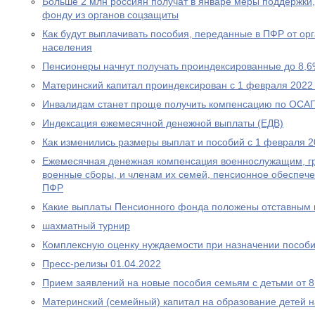
Больше 2 млн россиян получат в январе меры поддержк
фонду из органов соцзащиты
Как будут выплачивать пособия, переданные в ПФР от ор
населения
Пенсионеры начнут получать проиндексированные до 8,6
Материнский капитал проиндексирован с 1 февраля 2022
Инвалидам станет проще получить компенсацию по ОСА
Индексация ежемесячной денежной выплаты (ЕДВ)
Как изменились размеры выплат и пособий с 1 февраля 2
Ежемесячная денежная компенсация военнослужащим, г
военные сборы, и членам их семей, пенсионное обеспеч
ПФР
Какие выплаты Пенсионного фонда положены отставным 
шахматный турнир
Комплексную оценку нуждаемости при назначении пособ
Пресс-релизы 01.04.2022
Прием заявлений на новые пособия семьям с детьми от 8 
Материнский (семейный) капитал на образование детей 