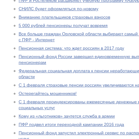
ПФР и Ростелеком расширяют учебную программу «Азбук
СНИЛС будет оформляться по-новому
Вниманию плательщиков страховых взносов
5 000 рублей пенсионеры получат вовремя
Все больше граждан Орловской области выбирают самый
с ПФР - Интернет
Пенсионная система: что ждет россиян в 2017 году
Пенсионный фонд России завершил единовременную выпл
пенсионерам
Федеральная социальная доплата к пенсии неработающи
области
С 1 февраля страховые пенсии россиян увеличиваются н
Остерегайтесь мошенников!
С 1 февраля проиндексированы ежемесячные денежные в
социальных услуг
Кому из «льготников» зачтется служба в армии
ПФР подвел итоги переходной кампании 2016 года
Пенсионный фонд запустил электронный сервис по расп
услуг