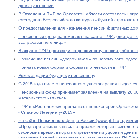
доплату к пенсии
В Отделении ПФР по Орловской области состоялось нагр
ежегодного Всероссийского конкурса «Лучший страховател
О предоставлении для назначения пенсии фиктивных док
Пенсионный фонд напоминает: на сайте ПФР действует 
застрахованного лица»
В августе ПФР производит корректировку пенсии работа
Назначение пенсии «досрочникам» по новому законодател
Принята новая форма и форматы отчетности в ПФР
Рекомендации будущему пенсионеру
С 2015 года вместо пенсионного удостоверения выдается
Пенсионный фонд принимает заявления на выплату 20 00
материнского капитала
ПФР и «Ростелеком» приглашают пенсионеров Орловской 
«Спасибо Интернету-2015»
На сайте Пенсионного фонда России (www.pfrf.ru) функц
«Предварительная запись на прием», который позволяет 
сэкономив время, выбрать определенный удобный день и