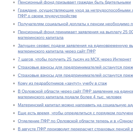
Пенсионный фонд призывает граждан быть бдительными
Граждане, осуществляющие уход за нетрудоспособными 
ПФР о своем трудоустройстве
Получателям социальной доплаты к пенсии необходимо п
Пенсионный фонд принимает заявления на выплату 25 00
материнского капитала
Запущен сервис подачи заявления на единовременную вы
материнского капитала через сайт ПФР
7 шагов, чтобы получить 25 тысяч из МСК через Интернет
Страховые взносы для предпринимателей останутся пре
Страховые взносы для предпринимателей останутся пре
Кому из педработников «зачтут» учебу в стаж
В Орловской области через сайт ПФР заявление на едино
материнского капитала подали более 4 тыс. человек
Материнский капитал можно направить на социальную а
Еще есть время, чтобы определиться с порядком получен
Отделение ПФР по Орловской области теперь и в «Однок
В августе ПФР производит перерасчет страховых пенсий