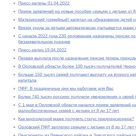
Пресс-релизы 01.04.2022
Прием заявлений на новые пособия семьям с детьми от 8 
Материнский (семейный) капитал на образование детей 
Время ухода за детьми автоматически учитывается маме
С начала 2022 года 230 орловчанам назначены пенсии по
беззаявительном порядке
Пресс-релиз 19.04.2022
Первая выплата после назначения пенсии теперь приходи
В Орловской области более 100 тысяч получателей Черн
Больше 150 тысяч семей получают выплату на второго ре
капитала
ПФР: В праздничные дни мы работаем для Вас
Более 740 тысяч россиян получили уведомления о своей
С 1 мая в Орловской области начался прием заявлений н
малообеспеченных семей с детьми от 8 до 17 лет
Как многодетной маме получить статус предпенсионера?
Орловский ПФР заплатил семьям с детьми от 8 до 17 лет 
Пенсионеры из Ливенского района и Заводского района г