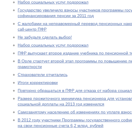
Набор социальных услуг подорожал
Государство увеличило взносы участников программы гос
софинансирования пенсии за 2011 год
С жалобами на неправомерный перевод пенсионных нако
call-центр ПФР
Не забудьте сделать выбор!
Набор социальных услуг подорожал
ПФР выпускает второе издание учебника по пенсионной т
В Орле стартует второй этап программы по повышению п
грамотности
Страхователи отчитались
Итоги корректировки
Повторно обращаться в ПФР для отказа от набора социал
Размер прожиточного минимума пенсионера для устано
социальной доплаты на 2013 год изменился
Самозанятому населению об изменениях по уплате взносо
В 2012 году участники Программы государственного соф
на свои пенсионные счета 6,2 млрд. рублей