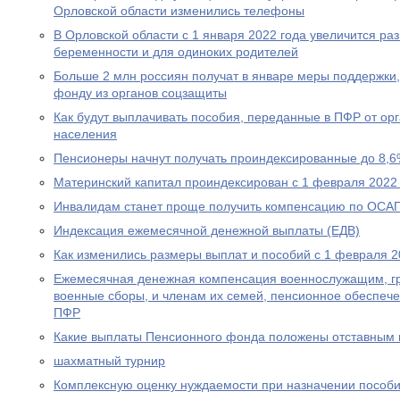
Орловской области изменились телефоны
В Орловской области с 1 января 2022 года увеличится р
беременности и для одиноких родителей
Больше 2 млн россиян получат в январе меры поддержк
фонду из органов соцзащиты
Как будут выплачивать пособия, переданные в ПФР от ор
населения
Пенсионеры начнут получать проиндексированные до 8,6
Материнский капитал проиндексирован с 1 февраля 2022
Инвалидам станет проще получить компенсацию по ОСА
Индексация ежемесячной денежной выплаты (ЕДВ)
Как изменились размеры выплат и пособий с 1 февраля 2
Ежемесячная денежная компенсация военнослужащим, г
военные сборы, и членам их семей, пенсионное обеспеч
ПФР
Какие выплаты Пенсионного фонда положены отставным 
шахматный турнир
Комплексную оценку нуждаемости при назначении пособ