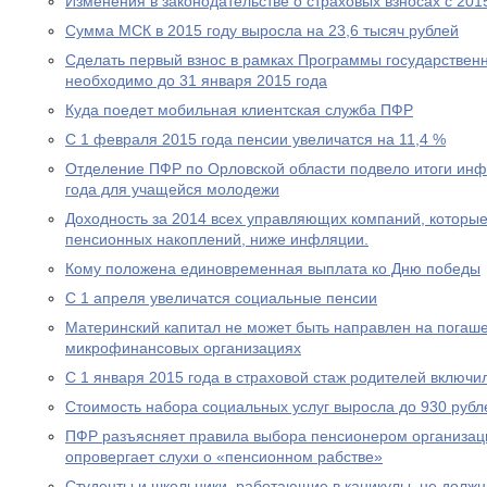
Изменения в законодательстве о страховых взносах с 201
Сумма МСК в 2015 году выросла на 23,6 тысяч рублей
Сделать первый взнос в рамках Программы государствен
необходимо до 31 января 2015 года
Куда поедет мобильная клиентская служба ПФР
С 1 февраля 2015 года пенсии увеличатся на 11,4 %
Отделение ПФР по Орловской области подвело итоги ин
года для учащейся молодежи
Доходность за 2014 всех управляющих компаний, которы
пенсионных накоплений, ниже инфляции.
Кому положена единовременная выплата ко Дню победы
С 1 апреля увеличатся социальные пенсии
Материнский капитал не может быть направлен на погаше
микрофинансовых организациях
С 1 января 2015 года в страховой стаж родителей включи
Стоимость набора социальных услуг выросла до 930 рубл
ПФР разъясняет правила выбора пенсионером организац
опровергает слухи о «пенсионном рабстве»
Студенты и школьники, работающие в каникулы, не долж