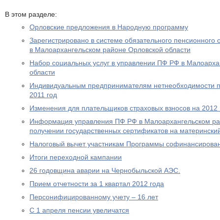
В этом разделе:
Орловские предложения в Народную программу
Зарегистрировано в системе обязательного пенсионного 
в Малоархангельском районе Орловской области
Набор социальных услуг в управлении ПФ РФ в Малоарха
области
Индивидуальным предпринимателям нетнеобходимости пр
2011 год
Изменения для плательщиков страховых взносов на 2012 
Информация управления ПФ РФ в Малоархангельском ра
получении государственных сертификатов на материнский
Налоговый вычет участникам Программы софинансирова
Итоги переходной кампании
26 годовщина аварии на Чернобыльской АЭС.
Прием отчетности за 1 квартал 2012 года
Персонифицированному учету – 16 лет
С 1 апреля пенсии увеличатся