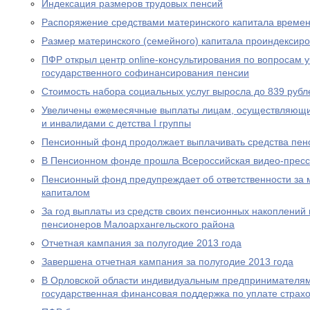
Индексация размеров трудовых пенсий
Распоряжение средствами материнского капитала времен
Размер материнского (семейного) капитала проиндексир
ПФР открыл центр online-консультирования по вопросам 
государственного софинансирования пенсии
Стоимость набора социальных услуг выросла до 839 рубл
Увеличены ежемесячные выплаты лицам, осуществляющи
и инвалидами с детства I группы
Пенсионный фонд продолжает выплачивать средства пен
В Пенсионном фонде прошла Всероссийская видео-прес
Пенсионный фонд предупреждает об ответственности за 
капиталом
За год выплаты из средств своих пенсионных накоплений 
пенсионеров Малоархангельского района
Отчетная кампания за полугодие 2013 года
Завершена отчетная кампания за полугодие 2013 года
В Орловской области индивидуальным предпринимателям
государственная финансовая поддержка по уплате страхо