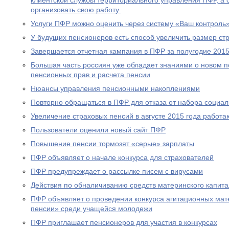
клиентской службы территориального управления ПФР, а
организовать свою работу.
Услуги ПФР можно оценить через систему «Ваш контроль
У будущих пенсионеров есть способ увеличить размер ст
Завершается отчетная кампания в ПФР за полугодие 2015
Большая часть россиян уже обладает знаниями о новом 
пенсионных прав и расчета пенсии
Нюансы управления пенсионными накоплениями
Повторно обращаться в ПФР для отказа от набора социал
Увеличение страховых пенсий в августе 2015 года рабо
Пользователи оценили новый сайт ПФР
Повышение пенсии тормозят «серые» зарплаты
ПФР объявляет о начале конкурса для страхователей
ПФР предупреждает о рассылке писем с вирусами
Действия по обналичиванию средств материнского капит
ПФР объявляет о проведении конкурса агитационных мат
пенсии» среди учащейся молодежи
ПФР приглашает пенсионеров для участия в конкурсах