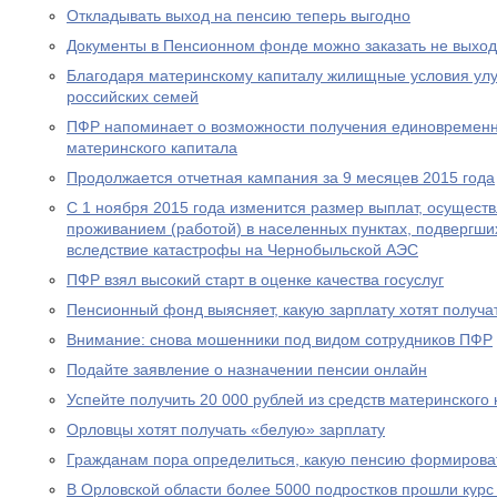
Откладывать выход на пенсию теперь выгодно
Документы в Пенсионном фонде можно заказать не выход
Благодаря материнскому капиталу жилищные условия ул
российских семей
ПФР напоминает о возможности получения единовременн
материнского капитала
Продолжается отчетная кампания за 9 месяцев 2015 года
С 1 ноября 2015 года изменится размер выплат, осущест
проживанием (работой) в населенных пунктах, подвергш
вследствие катастрофы на Чернобыльской АЭС
ПФР взял высокий старт в оценке качества госуслуг
Пенсионный фонд выясняет, какую зарплату хотят получа
Внимание: снова мошенники под видом сотрудников ПФР
Подайте заявление о назначении пенсии онлайн
Успейте получить 20 000 рублей из средств материнского
Орловцы хотят получать «белую» зарплату
Гражданам пора определиться, какую пенсию формирова
В Орловской области более 5000 подростков прошли курс