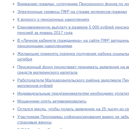
Вниманию граждан: сотрудники Пенсионного фонда по до
Электронные сервисы ПФР на страже интересов граждан
К вопросу о пенсионных накоплениях
Единовременную выплату в размере 5 000 рублей пенсио
пенсией за январь 2017 года
В «Личном кабинете гражданина» на сайте ПФР запущен
пенсионными накоплениями
Желающие поменять порядок получения набора социальны
октября
Пенсионный фонд продолжает принимать заявления на вы
средств материнского капитала
Работодатели Малоархангельского района задолжали Пе
миллионов рублей
Индивидуальным предпринимателям необходимо уплатит
Мошенники опять активизировались
Остался месяц, чтобы подать заявление на 25 тысяч из с
Участникам Программы софинансирования важно не забы
страховые взносы