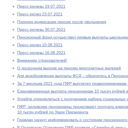
Пресс-релизы 19.07.2021
Пресс-релиз 23.07.2021
Порядок индексации пенсии после увольнения
Пресс-релизы 30.07.2021
Пенсионный фонд осуществил первые выплаты школьник
Пресс-релиз 10.08.2021
Пресс-релизы 16.08.2021
Вниманию страхователей!
О досрочном выходе на пенсию многодетных матерей
Для возобновления выплаты ФСД – обратитесь в Пенсио
За 7 месяцев 2021 года ПФР выплатил правопреемникам 
Единовременная выплата пенсионерам 10 тысяч рублей в
Успейте определиться с получением набора социальных у
ПФР: орловские пенсионеры продолжают получать едино
10 тысяч рублей по Указу Президента
Граждан начнут информировать о состоянии пенсионного 
В Орловском Отделении ПФР провели «Семейный день»