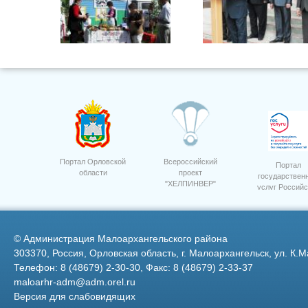
Фото 10
2
Портал Орловской
Всероссийский
Портал
области
проект
государствен
"ХЕЛПИНВЕР"
услуг Российс
Семинар приемка посев 13
1
Федерации
©
Администрация Малоархангельского района
303370, Россия, Орловская область, г. Малоархангельск, ул. К.М
Телефон: 8 (48679) 2-30-30, Факс: 8 (48679) 2-33-37
maloarhr-adm@adm.orel.ru
Версия для слабовидящих