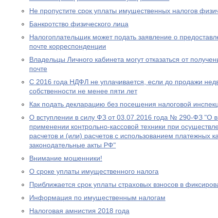
Не пропустите срок уплаты имущественных налогов физи
Банкротство физического лица
Налогоплательщик может подать заявление о предоставл
почте корреспонденции
Владельцы Личного кабинета могут отказаться от получе
почте
С 2016 года НДФЛ не уплачивается, если до продажи нед
собственности не менее пяти лет
Как подать декларацию без посещения налоговой инспек
О вступлении в силу ФЗ от 03.07.2016 года № 290-ФЗ "О 
применении контрольно-кассовой техники при осуществл
расчетов и (или) расчетов с использованием платежных к
законодательные акты РФ"
Внимание мошенники!
О сроке уплаты имущественного налога
Приближается срок уплаты страховых взносов в фиксиро
Информация по имущественным налогам
Налоговая амнистия 2018 года