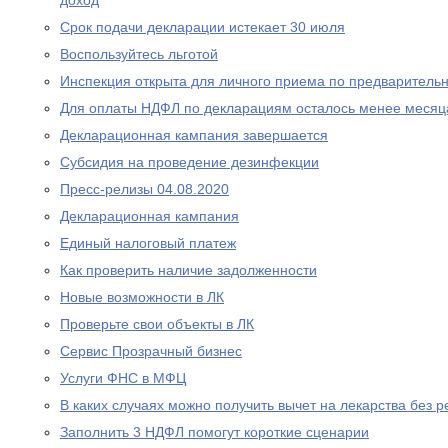
доход
Срок подачи декларации истекает 30 июля
Воспользуйтесь льготой
Инспекция открыта для личного приема по предваритель
Для оплаты НДФЛ по декларациям осталось менее месяц
Декларационная кампания завершается
Субсидия на проведение дезинфекции
Пресс-релизы 04.08.2020
Декларационная кампания
Единый налоговый платеж
Как проверить наличие задолженности
Новые возможности в ЛК
Проверьте свои объекты в ЛК
Сервис Прозрачный бизнес
Услуги ФНС в МФЦ
В каких случаях можно получить вычет на лекарства без р
Заполнить 3 НДФЛ помогут короткие сценарии