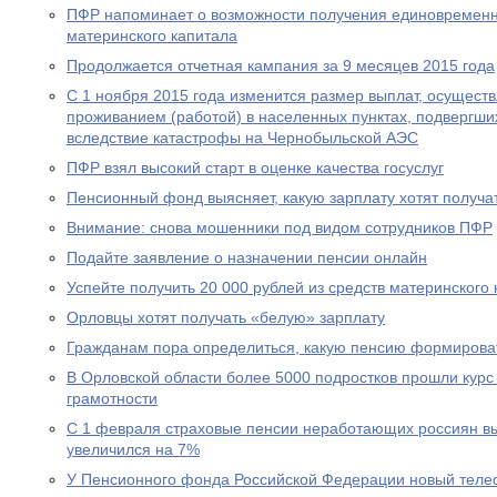
ПФР напоминает о возможности получения единовременн
материнского капитала
Продолжается отчетная кампания за 9 месяцев 2015 года
С 1 ноября 2015 года изменится размер выплат, осущест
проживанием (работой) в населенных пунктах, подвергш
вследствие катастрофы на Чернобыльской АЭС
ПФР взял высокий старт в оценке качества госуслуг
Пенсионный фонд выясняет, какую зарплату хотят получа
Внимание: снова мошенники под видом сотрудников ПФР
Подайте заявление о назначении пенсии онлайн
Успейте получить 20 000 рублей из средств материнского
Орловцы хотят получать «белую» зарплату
Гражданам пора определиться, какую пенсию формирова
В Орловской области более 5000 подростков прошли курс
грамотности
С 1 февраля страховые пенсии неработающих россиян в
увеличился на 7%
У Пенсионного фонда Российской Федерации новый теле