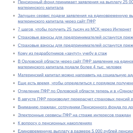
Пенсионный фонд принимает заявления на выплату 25 00
материнского капитала
Запущен сервис подачи заявления на единовременную вы
материнского капитала через сайт ПФР
7 шагов, чтобы получить 25 тысяч из МСК через Интернет
Страховые взносы для предпринимателей останутся пре
Страховые взносы для предпринимателей останутся пре
Кому из педработников «зачтут» учебу в стаж
В Орловской области через сайт ПФР заявление на едино
материнского капитала подали более 4 тыс. человек
Материнский капитал можно направить на социальную а
Еще есть время, чтобы определиться с порядком получен
Отделение ПФР по Орловской области теперь и в «Однок
В августе ПФР производит перерасчет страховых пенсий
Вниманию граждан: сотрудники Пенсионного фонда по до
Электронные сервисы ПФР на страже интересов граждан
К вопросу о пенсионных накоплениях
Единовременную выплату в размере 5 000 рублей пенсио