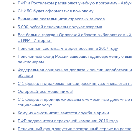
ПФР и Ростелеком расширяют учебную программу «Азбук
СНИЛС будет оформляться по-новому
Вниманию плательщиков страховых взносов
5 000 рублей пенсионеры получат вовремя
Все больше граждан Орловской области выбирают самый
с ПФР - Интернет
Пенсионная система: что ждет россиян в 2017 году
Пенсионный фонд России завершил единовременную выпл
пенсионерам
Федеральная социальная доплата к пенсии неработающи
области
С 1 февраля страховые пенсии россиян увеличиваются н
Остерегайтесь мошенников!
С 1 февраля проиндексированы ежемесячные денежные в
социальных услуг
Кому из «льготников» зачтется служба в армии
ПФР подвел итоги переходной кампании 2016 года
Пенсионный фонд запустил электронный сервис по расп