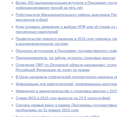
Более 200 малоархангельцев вступили в Программу госу
софинансирования пенсий за пять лет.
Работодатели Малоархангельского района задолжали Пе
миллионов рублей
Куда подавать заявление о выборе НПФ или об отказе о
пенсионных накоплений
Правительство приняло решение в 2015 году передать с
в распределительную систему
Продлено вступление в Программу государственного со
Предприниматель, не забудь уплатить страховые взносы!
Отделение ПФР по Орловской области напоминает: сотр
Российской Федерации не ходят по домам
В Орле наградили победителей литературного конкурса 
Информация для работодателей, привлекающих иностра
Изменения в законодательстве о страховых взносах с 201
Сумма МСК в 2015 году выросла на 23,6 тысяч рублей
Сделать первый взнос в рамках Программы государствен
необходимо до 31 января 2015 года