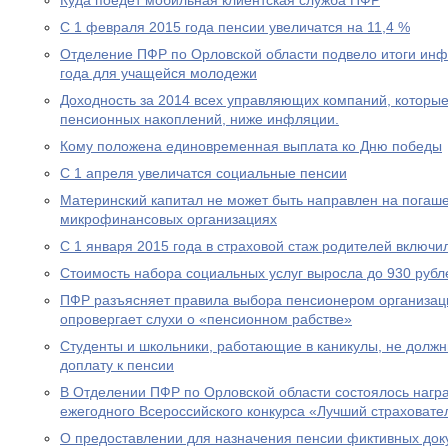
Куда поедет мобильная клиентская служба ПФР
С 1 февраля 2015 года пенсии увеличатся на 11,4 %
Отделение ПФР по Орловской области подвело итоги ин
года для учащейся молодежи
Доходность за 2014 всех управляющих компаний, которы
пенсионных накоплений, ниже инфляции.
Кому положена единовременная выплата ко Дню победы
С 1 апреля увеличатся социальные пенсии
Материнский капитал не может быть направлен на погаше
микрофинансовых организациях
С 1 января 2015 года в страховой стаж родителей включи
Стоимость набора социальных услуг выросла до 930 рубл
ПФР разъясняет правила выбора пенсионером организац
опровергает слухи о «пенсионном рабстве»
Студенты и школьники, работающие в каникулы, не долж
доплату к пенсии
В Отделении ПФР по Орловской области состоялось нагр
ежегодного Всероссийского конкурса «Лучший страховател
О предоставлении для назначения пенсии фиктивных док