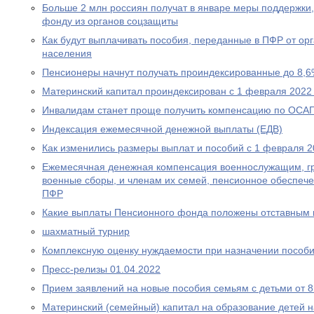
Больше 2 млн россиян получат в январе меры поддержк
фонду из органов соцзащиты
Как будут выплачивать пособия, переданные в ПФР от ор
населения
Пенсионеры начнут получать проиндексированные до 8,6
Материнский капитал проиндексирован с 1 февраля 2022
Инвалидам станет проще получить компенсацию по ОСА
Индексация ежемесячной денежной выплаты (ЕДВ)
Как изменились размеры выплат и пособий с 1 февраля 2
Ежемесячная денежная компенсация военнослужащим, г
военные сборы, и членам их семей, пенсионное обеспеч
ПФР
Какие выплаты Пенсионного фонда положены отставным 
шахматный турнир
Комплексную оценку нуждаемости при назначении пособ
Пресс-релизы 01.04.2022
Прием заявлений на новые пособия семьям с детьми от 8 
Материнский (семейный) капитал на образование детей 