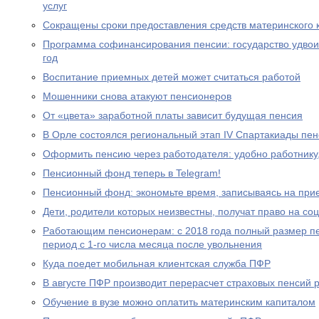
услуг
Сокращены сроки предоставления средств материнского 
Программа софинансирования пенсии: государство удвоил
год
Воспитание приемных детей может считаться работой
Мошенники снова атакуют пенсионеров
От «цвета» заработной платы зависит будущая пенсия
В Орле состоялся региональный этап IV Спартакиады пе
Оформить пенсию через работодателя: удобно работнику
Пенсионный фонд теперь в Telegram!
Пенсионный фонд: экономьте время, записываясь на при
Дети, родители которых неизвестны, получат право на с
Работающим пенсионерам: с 2018 года полный размер пе
период с 1-го числа месяца после увольнения
Куда поедет мобильная клиентская служба ПФР
В августе ПФР производит перерасчет страховых пенсий
Обучение в вузе можно оплатить материнским капиталом