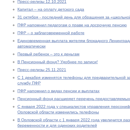
Пресс-релизы 12.10.2021
Капитал – на оплату детского сада
31 октября - последний день для обращения за «школьно
ПФР напомнил педагогам о праве на досрочную пенсию
ПФР – о заблаговременной работе
Единовременная выплата жителям блокадного Ленинграда
автоматически
Первый ребенок – это к деньгам
В Пенсионный фонд? Удобнее по записи!
Пресс-релизы 25.11.2021
С 1 декабря изменятся телефоны для предварительной за
службу ПФР
ПФР напомнил о видах пенсии и выплатах
Пенсионный фонд расширяет перечень предоставляемых
С января 2022 года у специалистов управления персони
Орловской области изменились телефоны
В Орловской области с 1 января 2022 года увеличится р
беременности и для одиноких родителей