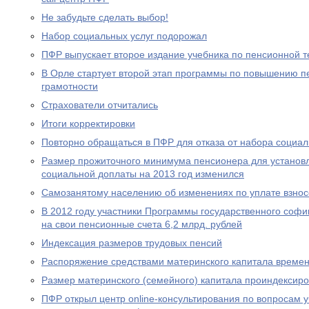
Не забудьте сделать выбор!
Набор социальных услуг подорожал
ПФР выпускает второе издание учебника по пенсионной т
В Орле стартует второй этап программы по повышению п
грамотности
Страхователи отчитались
Итоги корректировки
Повторно обращаться в ПФР для отказа от набора социал
Размер прожиточного минимума пенсионера для устано
социальной доплаты на 2013 год изменился
Самозанятому населению об изменениях по уплате взносо
В 2012 году участники Программы государственного соф
на свои пенсионные счета 6,2 млрд. рублей
Индексация размеров трудовых пенсий
Распоряжение средствами материнского капитала времен
Размер материнского (семейного) капитала проиндексир
ПФР открыл центр online-консультирования по вопросам 