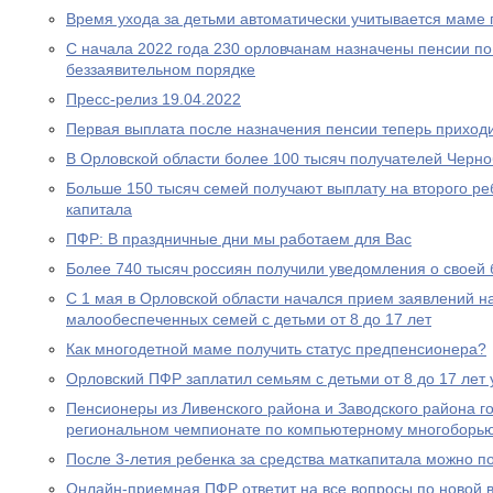
Время ухода за детьми автоматически учитывается маме
С начала 2022 года 230 орловчанам назначены пенсии по
беззаявительном порядке
Пресс-релиз 19.04.2022
Первая выплата после назначения пенсии теперь приходи
В Орловской области более 100 тысяч получателей Черн
Больше 150 тысяч семей получают выплату на второго ре
капитала
ПФР: В праздничные дни мы работаем для Вас
Более 740 тысяч россиян получили уведомления о своей
С 1 мая в Орловской области начался прием заявлений н
малообеспеченных семей с детьми от 8 до 17 лет
Как многодетной маме получить статус предпенсионера?
Орловский ПФР заплатил семьям с детьми от 8 до 17 лет 
Пенсионеры из Ливенского района и Заводского района г
региональном чемпионате по компьютерному многоборь
После 3-летия ребенка за средства маткапитала можно п
Онлайн-приемная ПФР ответит на все вопросы по новой вы