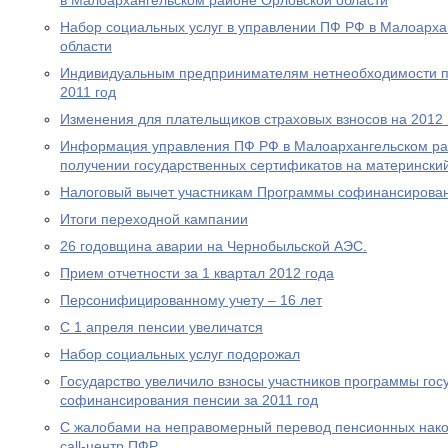
в Малоархангельском районе Орловской области
Набор социальных услуг в управлении ПФ РФ в Малоарха
области
Индивидуальным предпринимателям нетнеобходимости пр
2011 год
Изменения для плательщиков страховых взносов на 2012 
Информация управления ПФ РФ в Малоархангельском ра
получении государственных сертификатов на материнский
Налоговый вычет участникам Программы софинансирова
Итоги переходной кампании
26 годовщина аварии на Чернобыльской АЭС.
Прием отчетности за 1 квартал 2012 года
Персонифицированному учету – 16 лет
С 1 апреля пенсии увеличатся
Набор социальных услуг подорожал
Государство увеличило взносы участников программы гос
софинансирования пенсии за 2011 год
С жалобами на неправомерный перевод пенсионных нако
call-центр ПФР