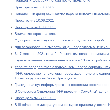
Порядок индексации пенсии после увольнения
Пресс-релизы 30.07.2021
Пенсионный фонд осуществил первые выплаты школьник
Пресс-релиз 10.08.2021
Пресс-релизы 16.08.2021
Вниманию страхователей!
О досрочном выходе на пенсию многодетных матерей
Для возобновления выплаты ФСД – обратитесь в Пенсио
За 7 месяцев 2021 года ПФР выплатил правопреемникам 
Единовременная выплата пенсионерам 10 тысяч рублей в
Успейте определиться с получением набора социальных у
ПФР: орловские пенсионеры продолжают получать едино
10 тысяч рублей по Указу Президента
Граждан начнут информировать о состоянии пенсионного 
В Орловском Отделении ПФР провели «Семейный день»
Пресс-релизы 24.09.2021
В III областном литературном конкурсе приняли участие 