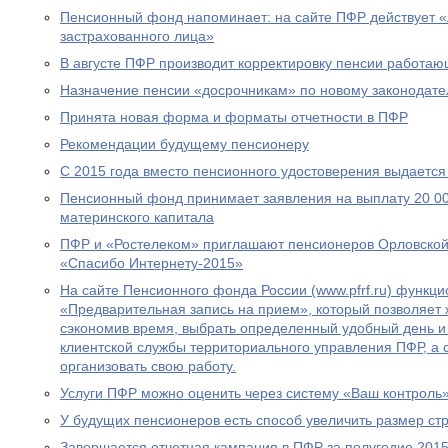
Пенсионный фонд напоминает: на сайте ПФР действует 
застрахованного лица»
В августе ПФР производит корректировку пенсии работа
Назначение пенсии «досрочникам» по новому законодател
Принята новая форма и форматы отчетности в ПФР
Рекомендации будущему пенсионеру
С 2015 года вместо пенсионного удостоверения выдается
Пенсионный фонд принимает заявления на выплату 20 00
материнского капитала
ПФР и «Ростелеком» приглашают пенсионеров Орловской 
«Спасибо Интернету-2015»
На сайте Пенсионного фонда России (www.pfrf.ru) функц
«Предварительная запись на прием», который позволяет 
сэкономив время, выбрать определенный удобный день и
клиентской службы территориального управления ПФР, а
организовать свою работу.
Услуги ПФР можно оценить через систему «Ваш контроль
У будущих пенсионеров есть способ увеличить размер ст
Завершается отчетная кампания в ПФР за полугодие 2015