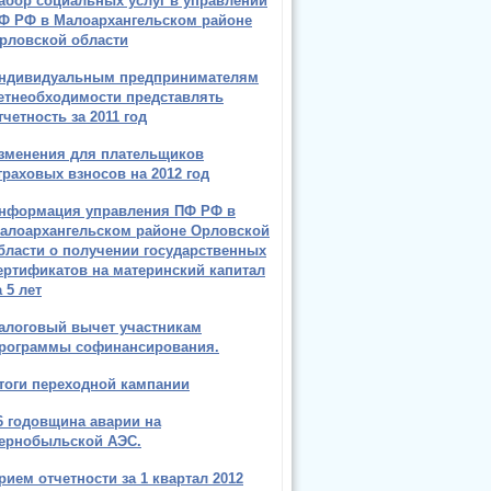
абор социальных услуг в управлении
Ф РФ в Малоархангельском районе
рловской области
ндивидуальным предпринимателям
етнеобходимости представлять
тчетность за 2011 год
зменения для плательщиков
траховых взносов на 2012 год
нформация управления ПФ РФ в
алоархангельском районе Орловской
бласти о получении государственных
ертификатов на материнский капитал
а 5 лет
алоговый вычет участникам
рограммы софинансирования.
тоги переходной кампании
6 годовщина аварии на
ернобыльской АЭС.
рием отчетности за 1 квартал 2012