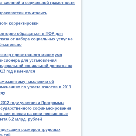
енсионной и социальной грамотности
трахователи отчитались
тоги корректировки
овторно обращаться в ПФР для
тказа от набора социальных услуг не
бязательно
азмер прожиточного минимума
енсионера для установления
едеральной социальной доплаты на
013 год изменился
амозанятому населению об
зменениях по уплате взносов в 2013
оду
 2012 году участники Программы
осударственного софинансирования
енсии внесли на свои пенсионные
чета 6,2 млрд. рублей
ндексация размеров трудовых
енсий