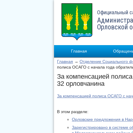
Официальный с
Администра
Орловской 
Главная
Обращени
Главная
→
Отделение Социального фо
полиса ОСАГО c начала года обратил
За компенсацией полиса
32 орловчанина
За компенсацией полиса ОСАГО c нач
В этом разделе:
Орловские предложения в На
Зарегистрировано в системе о