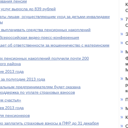
ования пенсии
услуг выросла до 839 рублей
С
аты лицам, осуществляющим уход за детьми-инвалидами
7
пы
О
выплачивать средства пенсионных накоплений
Э
Всероссийская видео-пресс-конференция
О
ет об ответственности за мошенничество с материнским
М
ф
оих пенсионных накоплений получили почти 200
ого района
м
М
ие 2013 года
М
за полугодие 2013 года
р
уальным предпринимателям будет оказана
к
оддержка по уплате страховых взносов
П
м счастья»
ев 2013 года
М
ля пенсионеров
К
 заплатить страховые взносы в ПФР до 31 декабря
О