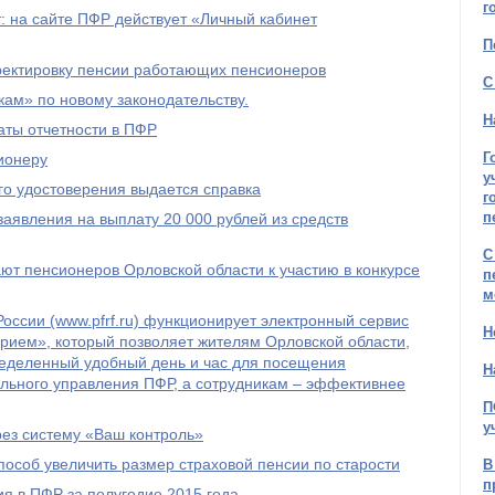
г
 на сайте ПФР действует «Личный кабинет
П
рректировку пенсии работающих пенсионеров
С
ам» по новому законодательству.
Н
ты отчетности в ПФР
Г
ионеру
у
го удостоверения выдается справка
г
п
явления на выплату 20 000 рублей из средств
С
т пенсионеров Орловской области к участию в конкурсе
п
м
оссии (www.pfrf.ru) функционирует электронный сервис
Н
рием», который позволяет жителям Орловской области,
ределенный удобный день и час для посещения
Н
льного управления ПФР, а сотрудникам – эффективнее
П
у
рез систему «Ваш контроль»
пособ увеличить размер страховой пенсии по старости
В
п
я в ПФР за полугодие 2015 года