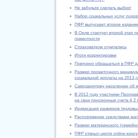
Не забудьте сделать выбор!
Набор социальных услуг подо
ПФР выпускает второе издание
В Орле стартует второй этап
грамотности
Страхователи отчитались
Итоги корректировки
Повторно обращаться в ПФР дл
Размер прожиточного минимум
социальной доплаты на 2013 г
Самозанятому населению об из
В 2012 году участники Програ
на свои пенсионные счета 6,2 
Индексация размеров трудовы
Распоряжение средствами мат
Размер материнского (семейно
ПФР открыл центр online-конс