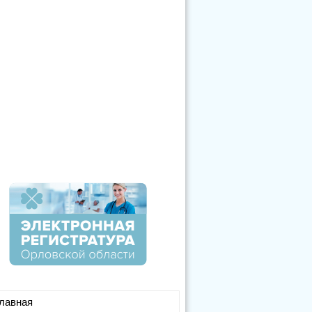
лавная