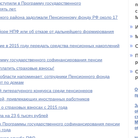
ступили в Программу государственного
п
ять лет.
с
кого района задолжали Пенсионному фонду РФ около 17
М
И
ыборе НПФ или об отказе от дальнейшего формирования
М
е в 2015 году передать средства пенсионных накоплений
С
П
амму государственного софинансирования пенсии
р
платить страховые взносы!
О
области напоминает: сотрудники Пенсионного фонда
Р
ят по домам
О
 литературного конкурса среди пенсионеров
п
ей, привлекающих иностранных работников
З
о страховых взносах с 2015 года
о
а на 23,6 тысяч рублей
с
М
ах Программы государственного софинансирования пенсии
о
 года