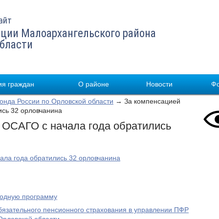
айт
ции Малоархангельского района
области
я граждан
О районе
Новости
Ф
нда России по Орловской области
→ За компенсацией
ись 32 орловчанина
 ОСАГО c начала года обратились
ала года обратились 32 орловчанина
родную программу
бязательного пенсионного страхования в управлении ПФР