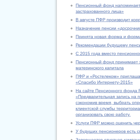
Пенсионный фонд напоминает:
застрахованного лица»
В августе ПФР производит ко
Назначение пенсии «досрочник
Принята новая форма и форма
Рекомендации будущему пенс
С 2015 года вместо пенсионно
Пенсионный фонд принимает за
материнского капитала
ПФР и «Ростелеком» приглашаю
«Спасибо Интернету-2015»
На сайте Пенсионного фонда Р
«Предварительная запись на п
сэкономив время, выбрать оп
клиентской службы территориа
организовать свою работу.
Услуги ПФР можно оценить че
У будущих пенсионеров есть с
Завершается отчетная кампани