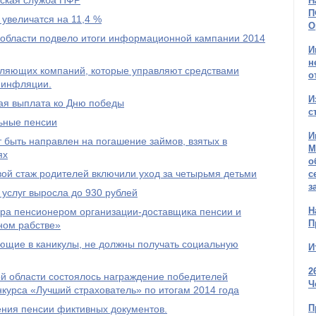
тская служба ПФР
Н
П
 увеличатся на 11,4 %
О
области подвело итоги информационной кампании 2014
И
н
авляющих компаний, которые управляют средствами
о
 инфляции.
И
ая выплата ко Дню победы
с
льные пенсии
И
 быть направлен на погашение займов, взятых в
М
ях
о
овой стаж родителей включили уход за четырьмя детьми
с
з
услуг выросла до 930 рублей
Н
ра пенсионером организации-доставщика пенсии и
П
ном рабстве»
ющие в каникулы, не должны получать социальную
И
2
й области состоялось награждение победителей
Ч
нкурса «Лучший страхователь» по итогам 2014 года
П
ения пенсии фиктивных документов.