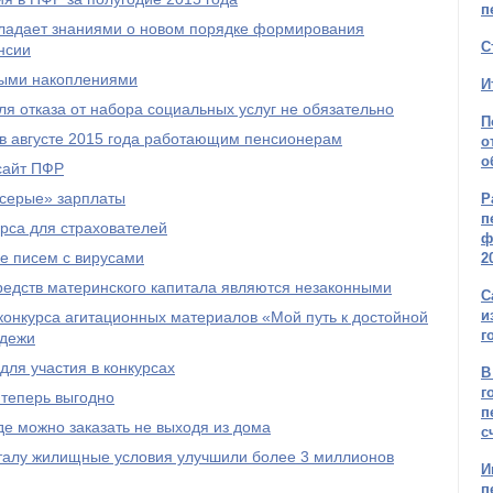
п
бладает знаниями о новом порядке формирования
С
нсии
ыми накоплениями
И
я отказа от набора социальных услуг не обязательно
П
 в августе 2015 года работающим пенсионерам
о
о
сайт ПФР
серые» зарплаты
Р
п
рса для страхователей
ф
е писем с вирусами
2
редств материнского капитала являются незаконными
С
и
онкурса агитационных материалов «Мой путь к достойной
г
одежи
ля участия в конкурсах
В
г
 теперь выгодно
п
е можно заказать не выходя из дома
с
талу жилищные условия улучшили более 3 миллионов
И
п