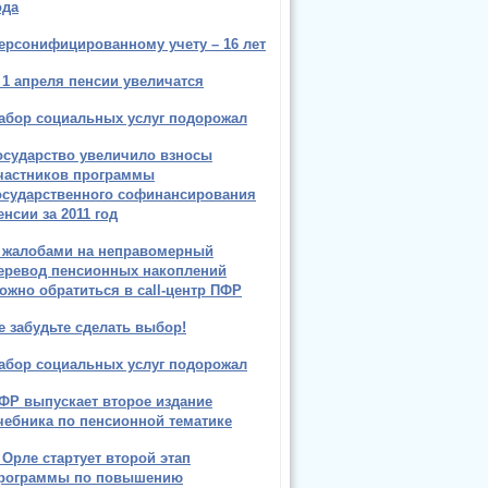
ода
ерсонифицированному учету – 16 лет
 1 апреля пенсии увеличатся
абор социальных услуг подорожал
осударство увеличило взносы
частников программы
осударственного софинансирования
енсии за 2011 год
 жалобами на неправомерный
еревод пенсионных накоплений
ожно обратиться в call-центр ПФР
е забудьте сделать выбор!
абор социальных услуг подорожал
ФР выпускает второе издание
чебника по пенсионной тематике
 Орле стартует второй этап
рограммы по повышению