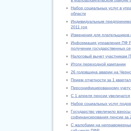
в Малоархангельском районе 
Набор социальных услуг в уп
области
Индивидуальным предпринимат
2011 год
Изменения для плательщиков с
Информация управления ПФ РФ
получении государственных се
Налоговый вычет участникам 
Итоги переходной кампании
26 годовщина аварии на Черн
Прием отчетности за 1 квартал
Персонифицированному учету 
С 1 апреля пенсии увеличатся
Набор социальных услуг подо
Государство увеличило взносы
софинансирования пенсии за 
С жалобами на неправомерный
call-центр ПФР