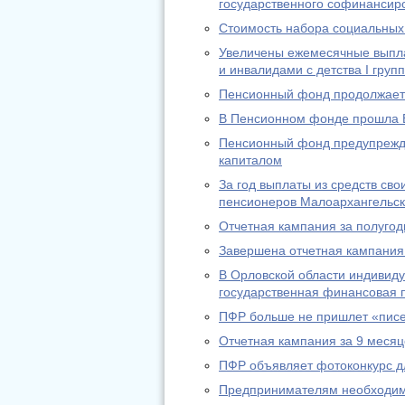
государственного софинансир
Стоимость набора социальных 
Увеличены ежемесячные выпл
и инвалидами с детства I груп
Пенсионный фонд продолжает 
В Пенсионном фонде прошла 
Пенсионный фонд предупрежда
капиталом
За год выплаты из средств св
пенсионеров Малоархангельск
Отчетная кампания за полугод
Завершена отчетная кампания 
В Орловской области индивид
государственная финансовая п
ПФР больше не пришлет «писе
Отчетная кампания за 9 месяц
ПФР объявляет фотоконкурс д
Предпринимателям необходимо