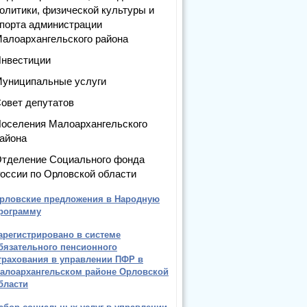
олитики, физической культуры и
порта администрации
алоархангельского района
нвестиции
униципальные услуги
овет депутатов
оселения Малоархангельского
айона
тделение Социального фонда
оссии по Орловской области
рловские предложения в Народную
рограмму
арегистрировано в системе
бязательного пенсионного
трахования в управлении ПФР в
алоархангельском районе Орловской
бласти