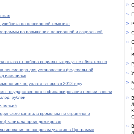
О
П
рожал
Р
 учебника по пенсионной тематике
 программы по повышению пенсионной и социальной
С
С
П
В
я отказа от набора социальных услуг не обязательно
Г
а пенсионера для установления федеральной
У
од изменился
М
менениях по уплате взносов в 2013 году
ч
ммы государственного софинансирования пенсии внесли
млрд. рублей
х пенсий
еринского капитала временем не ограничено
С
го) капитала проиндексирован
ультирования по вопросам участия в Программе