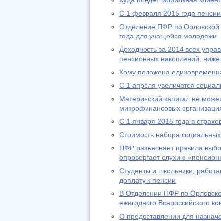
Куда поедет мобильная клиен
С 1 февраля 2015 года пенсии
Отделение ПФР по Орловской 
года для учащейся молодежи
Доходность за 2014 всех упр
пенсионных накоплений, ниже
Кому положена единовременн
С 1 апреля увеличатся социа
Материнский капитал не может
микрофинансовых организаци
С 1 января 2015 года в страх
Стоимость набора социальных 
ПФР разъясняет правила выбо
опровергает слухи о «пенсион
Студенты и школьники, работа
доплату к пенсии
В Отделении ПФР по Орловско
ежегодного Всероссийского ко
О предоставлении для назнач