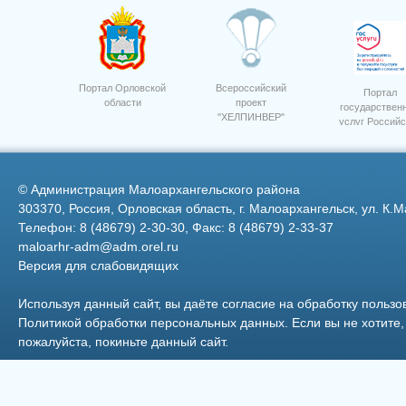
Портал Орловской
Всероссийский
Портал
области
проект
государствен
"ХЕЛПИНВЕР"
услуг Российс
ООО Дубовицкое
Фото 23
Федерации
©
Администрация Малоархангельского района
303370, Россия, Орловская область, г. Малоархангельск, ул. К.М
Телефон: 8 (48679) 2-30-30, Факс: 8 (48679) 2-33-37
maloarhr-adm@adm.orel.ru
Версия для слабовидящих
Фото 9
5
Используя данный сайт, вы даёте согласие на обработку пользо
Политикой обработки персональных данных
. Если вы не хотит
пожалуйста, покиньте данный сайт.