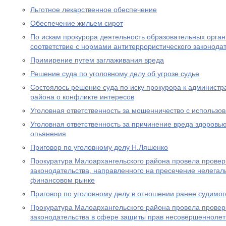
Льготное лекарственное обеспечение
Обеспечение жильем сирот
По искам прокурора деятельность образовательных орган
соответствие с нормами антитеррористического законода
Примирение путем заглаживания вреда
Решение суда по уголовному делу об угрозе судье
Состоялось решение суда по иску прокурора к админист
района о конфликте интересов
Уголовная ответственность за мошенничество с использо
Уголовная ответственность за причинение вреда здоровью
опьянения
Приговор по уголовному делу Н.Ляшенко
Прокуратура Малоархангельского района провела провер
законодательства, направленного на пресечение нелегал
финансовом рынке
Приговор по уголовному делу в отношении ранее судимог
Прокуратура Малоархангельского района провела провер
законодательства в сфере защиты прав несовершеннолет