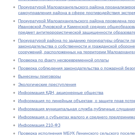
Прокуратурой Малоархангельского района проанализиров
самоуправления района в сфере противодействия экстре
Прокуратурой Малоархангельского района проведена пров
Ивановской Луковской и Каменской средних общеобразов
предмет антитеррористической защищенности образоват
Прокуратурой района по заданию прокуратуры области п
законодательства о собственности и гражданской оборон
сооружений, расположенных на территории Малоархангел
Проверка по факту несвоевременной оплаты
Проверка соблюдения законодательства о пожарной безо
Вынесены приговоры
Экологические преступления
Информация КДН, акционерные общества
Информация по линейным объектам, о защите прав потр
Информация муниципальная служба,публичные слушани
Информация о субъектах малого и среднего предприним
Информация 210-ФЗ
Проверка исполнения МБУК Ленинского сельского посел