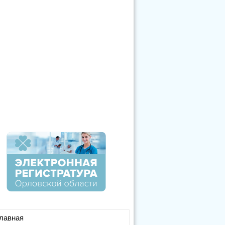
лавная