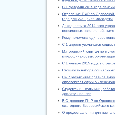
Куда поедет мобильная клиен
С 1 февраля 2015 года пенсии
Отделение ПФР по Орловской 
года для учащейся молодежи
Доходность за 2014 всех упр
пенсионных накоплений, ниже
Кому положена единовременн
С 1 апреля увеличатся социа
Материнский капитал не может
микрофинансовых организаци
С 1 января 2015 года в страх
Стоимость набора социальных 
ПФР разъясняет правила выбо
опровергает слухи о «пенсион
Студенты и школьники, работа
доплату к пенсии
В Отделении ПФР по Орловско
ежегодного Всероссийского ко
О предоставлении для назнач