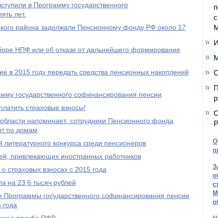
ступили в Программу государственного
п
ять лет.
с
кого района задолжали Пенсионному фонду РФ около 17
М
И
ыборе НПФ или об отказе от дальнейшего формирования
М
е в 2015 году передать средства пенсионных накоплений
С
П
амму государственного софинансирования пенсии
р
платить страховые взносы!
О
области напоминает: сотрудники Пенсионного фонда
Р
ят по домам
О
 литературного конкурса среди пенсионеров
п
ей, привлекающих иностранных работников
З
о страховых взносах с 2015 года
о
а на 23,6 тысяч рублей
с
М
ах Программы государственного софинансирования пенсии
о
 года