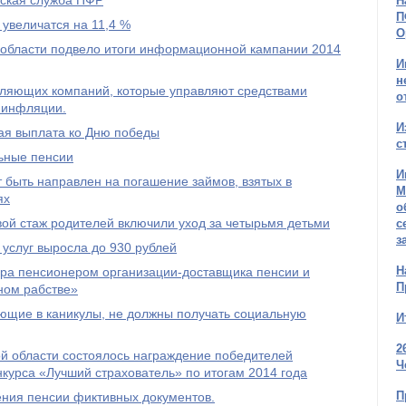
тская служба ПФР
Н
П
 увеличатся на 11,4 %
О
области подвело итоги информационной кампании 2014
И
н
авляющих компаний, которые управляют средствами
о
 инфляции.
И
ая выплата ко Дню победы
с
льные пенсии
И
 быть направлен на погашение займов, взятых в
М
ях
о
овой стаж родителей включили уход за четырьмя детьми
с
з
услуг выросла до 930 рублей
Н
ра пенсионером организации-доставщика пенсии и
П
ном рабстве»
ющие в каникулы, не должны получать социальную
И
2
й области состоялось награждение победителей
Ч
нкурса «Лучший страхователь» по итогам 2014 года
П
ения пенсии фиктивных документов.