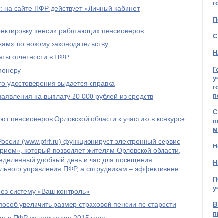
г
 на сайте ПФР действует «Личный кабинет
П
рректировку пенсии работающих пенсионеров
С
ам» по новому законодательству.
Н
ты отчетности в ПФР
Г
ионеру
у
го удостоверения выдается справка
г
п
явления на выплату 20 000 рублей из средств
С
т пенсионеров Орловской области к участию в конкурсе
п
м
оссии (www.pfrf.ru) функционирует электронный сервис
Н
рием», который позволяет жителям Орловской области,
ределенный удобный день и час для посещения
Н
льного управления ПФР, а сотрудникам – эффективнее
П
у
рез систему «Ваш контроль»
пособ увеличить размер страховой пенсии по старости
В
п
я в ПФР за полугодие 2015 года