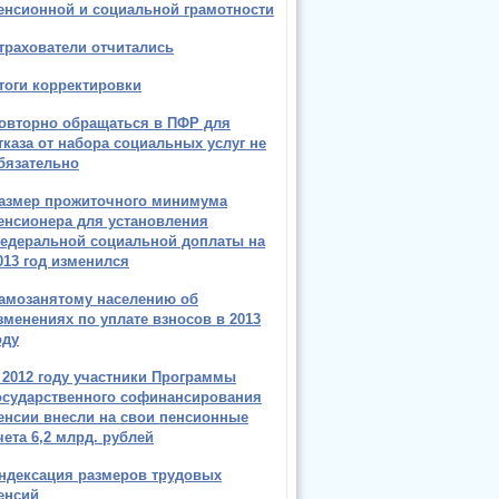
енсионной и социальной грамотности
трахователи отчитались
тоги корректировки
овторно обращаться в ПФР для
тказа от набора социальных услуг не
бязательно
азмер прожиточного минимума
енсионера для установления
едеральной социальной доплаты на
013 год изменился
амозанятому населению об
зменениях по уплате взносов в 2013
оду
 2012 году участники Программы
осударственного софинансирования
енсии внесли на свои пенсионные
чета 6,2 млрд. рублей
ндексация размеров трудовых
енсий