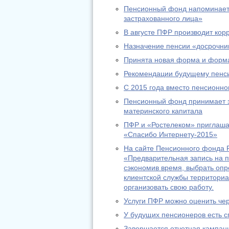
Пенсионный фонд напоминает:
застрахованного лица»
В августе ПФР производит ко
Назначение пенсии «досрочник
Принята новая форма и форма
Рекомендации будущему пенс
С 2015 года вместо пенсионно
Пенсионный фонд принимает за
материнского капитала
ПФР и «Ростелеком» приглашаю
«Спасибо Интернету-2015»
На сайте Пенсионного фонда Р
«Предварительная запись на п
сэкономив время, выбрать оп
клиентской службы территориа
организовать свою работу.
Услуги ПФР можно оценить че
У будущих пенсионеров есть с
Завершается отчетная кампани