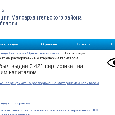
айт
ции Малоархангельского района
области
я граждан
О районе
Новости
Ф
нда России по Орловской области
→ В 2023 году
кат на распоряжение материнским капиталом
 был выдан 3 421 сертификат на
ким капиталом
 421 сертификат на распоряжение материнским капиталом
родную программу
бязательного пенсионного страхования в управлении ПФР