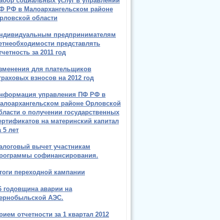
абор социальных услуг в управлении
Ф РФ в Малоархангельском районе
рловской области
ндивидуальным предпринимателям
етнеобходимости представлять
тчетность за 2011 год
зменения для плательщиков
траховых взносов на 2012 год
нформация управления ПФ РФ в
алоархангельском районе Орловской
бласти о получении государственных
ертификатов на материнский капитал
а 5 лет
алоговый вычет участникам
рограммы софинансирования.
тоги переходной кампании
6 годовщина аварии на
ернобыльской АЭС.
рием отчетности за 1 квартал 2012