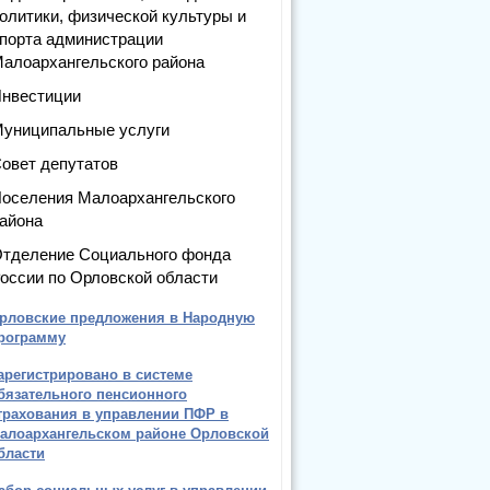
олитики, физической культуры и
порта администрации
алоархангельского района
нвестиции
униципальные услуги
овет депутатов
оселения Малоархангельского
айона
тделение Социального фонда
оссии по Орловской области
рловские предложения в Народную
рограмму
арегистрировано в системе
бязательного пенсионного
трахования в управлении ПФР в
алоархангельском районе Орловской
бласти