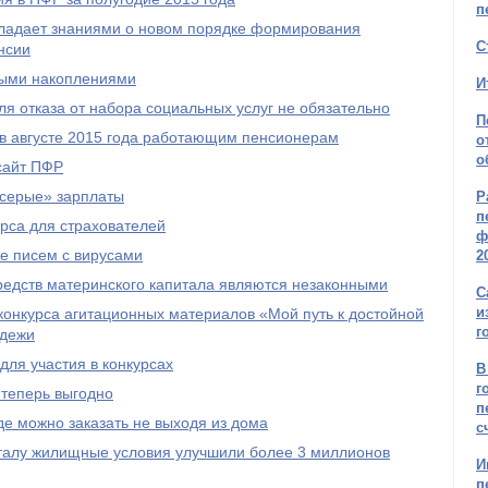
п
бладает знаниями о новом порядке формирования
С
нсии
ыми накоплениями
И
я отказа от набора социальных услуг не обязательно
П
 в августе 2015 года работающим пенсионерам
о
о
сайт ПФР
серые» зарплаты
Р
п
рса для страхователей
ф
е писем с вирусами
2
редств материнского капитала являются незаконными
С
и
онкурса агитационных материалов «Мой путь к достойной
г
одежи
ля участия в конкурсах
В
г
 теперь выгодно
п
е можно заказать не выходя из дома
с
талу жилищные условия улучшили более 3 миллионов
И
п