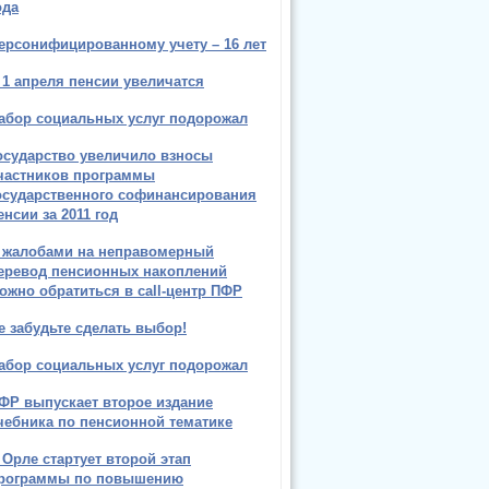
ода
ерсонифицированному учету – 16 лет
 1 апреля пенсии увеличатся
абор социальных услуг подорожал
осударство увеличило взносы
частников программы
осударственного софинансирования
енсии за 2011 год
 жалобами на неправомерный
еревод пенсионных накоплений
ожно обратиться в call-центр ПФР
е забудьте сделать выбор!
абор социальных услуг подорожал
ФР выпускает второе издание
чебника по пенсионной тематике
 Орле стартует второй этап
рограммы по повышению