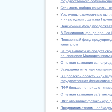
государственного софинансир
Стоимость набора социальных 
Увеличены ежемесячные выпл
и инвалидами с детства I груп
Пенсионный фонд продолжает 
В Пенсионном фонде прошла 
Пенсионный фонд предупрежда
капиталом
За год выплаты из средств св
пенсионеров Малоархангельск
Отчетная кампания за полугод
Завершена отчетная кампания 
В Орловской области индивид
государственная финансовая п
ПФР больше не пришлет «писе
Отчетная кампания за 9 месяц
ПФР объявляет фотоконкурс д
Предпринимателям необходимо