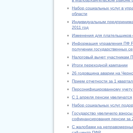
в Малоархангельском районе 
Набор социальных услуг в уп
области
Индивидуальным предпринимат
2011 год
Изменения для плательщиков с
Информация управления ПФ РФ
получении государственных се
Налоговый вычет участникам 
Итоги переходной кампании
26 годовщина аварии на Черн
Прием отчетности за 1 квартал
Персонифицированному учету 
С 1 апреля пенсии увеличатся
Набор социальных услуг подо
Государство увеличило взносы
софинансирования пенсии за 
С жалобами на неправомерный
call-центр ПФР