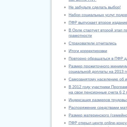
Не забудьте сделать выбор!
Набор социальных услуг подо
ПФР выпускает второе издание
В Орле стартует второй этап
грамотности
Страхователи отчитались
Итоги корректировки
Повторно обращаться в ПФР дл
Размер прожиточного минимум
социальной доплаты на 2013 г
Самозанятому населению об из
В 2012 году участники Програ
на свои пенсионные счета 6,2 
Индексация размеров трудовы
Распоряжение средствами мат
Размер материнского (семейно
ПФР открыл центр online-конс