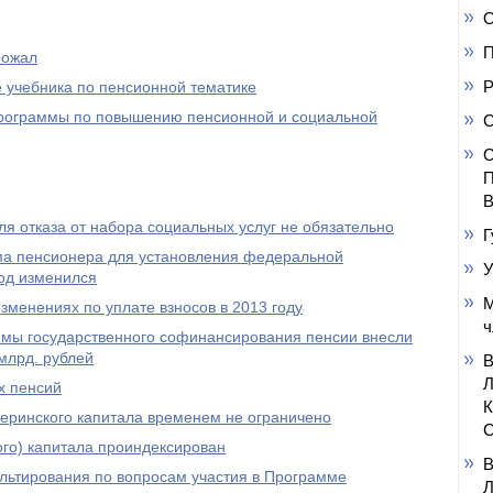
О
П
рожал
Р
 учебника по пенсионной тематике
 программы по повышению пенсионной и социальной
С
С
П
В
я отказа от набора социальных услуг не обязательно
Г
а пенсионера для установления федеральной
У
од изменился
М
менениях по уплате взносов в 2013 году
ч
ммы государственного софинансирования пенсии внесли
млрд. рублей
х пенсий
еринского капитала временем не ограничено
С
го) капитала проиндексирован
ультирования по вопросам участия в Программе