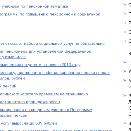
О
 учебника по пенсионной тематике
П
 программы по повышению пенсионной и социальной
Р
С
С
я отказа от набора социальных услуг не обязательно
П
а пенсионера для установления федеральной
В
од изменился
Г
менениях по уплате взносов в 2013 году
У
ммы государственного софинансирования пенсии внесли
млрд. рублей
М
х пенсий
ч
еринского капитала временем не ограничено
го) капитала проиндексирован
ультирования по вопросам участия в Программе
С
ования пенсии
услуг выросла до 839 рублей