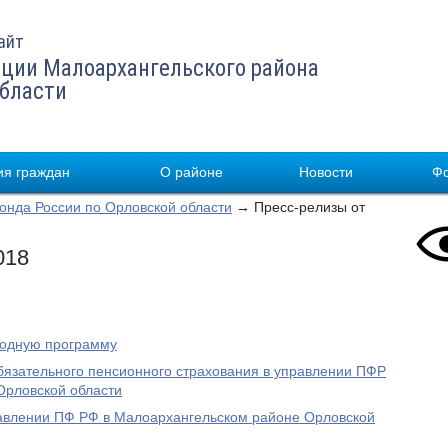
айт
ции Малоархангельского района
области
я граждан
О районе
Новости
Ф
нда России по Орловской области
→ Пресс-релизы от
018
родную программу
бязательного пенсионного страхования в управлении ПФР
Орловской области
равлении ПФ РФ в Малоархангельском районе Орловской