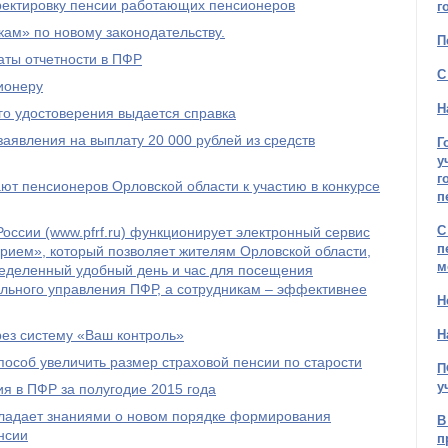
рректировку пенсии работающих пенсионеров
г
ам» по новому законодательству.
П
ты отчетности в ПФР
С
ионеру
Н
го удостоверения выдается справка
явления на выплату 20 000 рублей из средств
Г
у
г
т пенсионеров Орловской области к участию в конкурсе
п
С
оссии (www.pfrf.ru) функционирует электронный сервис
п
рием», который позволяет жителям Орловской области,
м
ределенный удобный день и час для посещения
льного управления ПФР, а сотрудникам – эффективнее
Н
рез систему «Ваш контроль»
Н
пособ увеличить размер страховой пенсии по старости
П
у
я в ПФР за полугодие 2015 года
бладает знаниями о новом порядке формирования
В
нсии
п