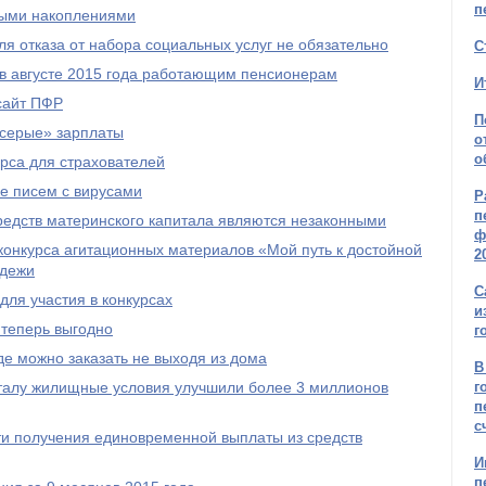
п
ыми накоплениями
я отказа от набора социальных услуг не обязательно
С
 в августе 2015 года работающим пенсионерам
И
сайт ПФР
П
серые» зарплаты
о
о
рса для страхователей
е писем с вирусами
Р
п
редств материнского капитала являются незаконными
ф
онкурса агитационных материалов «Мой путь к достойной
2
одежи
С
ля участия в конкурсах
и
 теперь выгодно
г
е можно заказать не выходя из дома
В
талу жилищные условия улучшили более 3 миллионов
г
п
с
и получения единовременной выплаты из средств
И
п