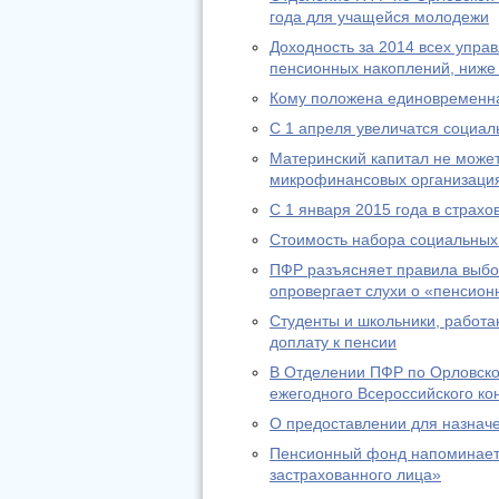
года для учащейся молодежи
Доходность за 2014 всех упр
пенсионных накоплений, ниже
Кому положена единовременн
С 1 апреля увеличатся социа
Материнский капитал не может
микрофинансовых организаци
С 1 января 2015 года в страх
Стоимость набора социальных 
ПФР разъясняет правила выбо
опровергает слухи о «пенсион
Студенты и школьники, работа
доплату к пенсии
В Отделении ПФР по Орловско
ежегодного Всероссийского ко
О предоставлении для назнач
Пенсионный фонд напоминает:
застрахованного лица»