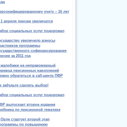
ода
ерсонифицированному учету – 16 лет
 1 апреля пенсии увеличатся
абор социальных услуг подорожал
осударство увеличило взносы
частников программы
осударственного софинансирования
енсии за 2011 год
 жалобами на неправомерный
еревод пенсионных накоплений
ожно обратиться в call-центр ПФР
е забудьте сделать выбор!
абор социальных услуг подорожал
ФР выпускает второе издание
чебника по пенсионной тематике
 Орле стартует второй этап
рограммы по повышению