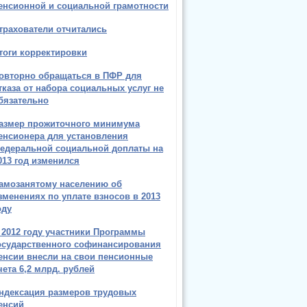
енсионной и социальной грамотности
трахователи отчитались
тоги корректировки
овторно обращаться в ПФР для
тказа от набора социальных услуг не
бязательно
азмер прожиточного минимума
енсионера для установления
едеральной социальной доплаты на
013 год изменился
амозанятому населению об
зменениях по уплате взносов в 2013
оду
 2012 году участники Программы
осударственного софинансирования
енсии внесли на свои пенсионные
чета 6,2 млрд. рублей
ндексация размеров трудовых
енсий