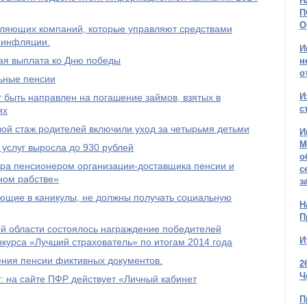
Н
П
О
авляющих компаний, которые управляют средствами
 инфляции.
И
ая выплата ко Дню победы
н
о
льные пенсии
И
 быть направлен на погашение займов, взятых в
с
ях
овой стаж родителей включили уход за четырьмя детьми
И
М
услуг выросла до 930 рублей
о
ра пенсионером организации-доставщика пенсии и
с
ном рабстве»
з
ющие в каникулы, не должны получать социальную
Н
П
й области состоялось награждение победителей
И
нкурса «Лучший страхователь» по итогам 2014 года
ения пенсии фиктивных документов.
2
Ч
 на сайте ПФР действует «Личный кабинет
П