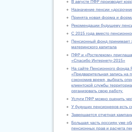
В августе ПФР производит ко
Назначение пенсии «досрочник
Принята новая форма и форма
Рекомендации будущему пенс
С 2015 года вместо пенсионно
Пенсионный фонд принимает за
материнского капитала
ПФР и «Ростелеком» приглашаю
«Спасибо Интернету-2015»
На сайте Пенсионного фонда Р
«Предварительная запись на п
сэкономив время, выбрать оп
клиентской службы территориа
организовать свою работу.
Услуги ПФР можно оценить че
У будущих пенсионеров есть с
Завершается отчетная кампани
Большая часть россиян уже о
пенсионных прав и расчета пе