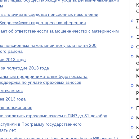
аты лицам, осуществляющим уход за детьми-инвалидами
пы
С
выплачивать средства пенсионных накоплений
7
Всероссийская видео-пресс-конференция
О
ет об ответственности за мошенничество с материнским
Э
оих пенсионных накоплений получили почти 200
О
ого района
М
ие 2013 года
ф
за полугодие 2013 года
м
М
уальным предпринимателям будет оказана
оддержка по уплате страховых взносов
М
м счастья»
р
к
ев 2013 года
ля пенсионеров
П
 заплатить страховые взносы в ПФР до 31 декабря
М
ступили в Программу государственного
К
ять лет.
О
кого района задолжали Пенсионному фонду РФ около 17