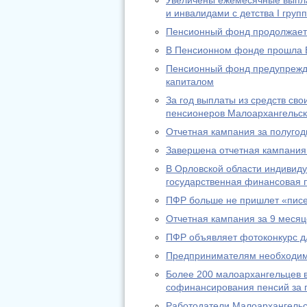
Увеличены ежемесячные выпл
и инвалидами с детства I груп
Пенсионный фонд продолжает 
В Пенсионном фонде прошла 
Пенсионный фонд предупрежда
капиталом
За год выплаты из средств св
пенсионеров Малоархангельск
Отчетная кампания за полугод
Завершена отчетная кампания 
В Орловской области индивид
государственная финансовая п
ПФР больше не пришлет «писе
Отчетная кампания за 9 месяц
ПФР объявляет фотоконкурс д
Предпринимателям необходимо
Более 200 малоархангельцев в
софинансирования пенсий за п
Работодатели Малоархангельс