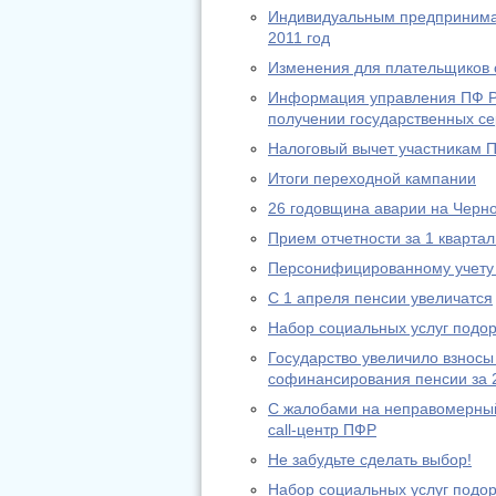
Индивидуальным предпринимат
2011 год
Изменения для плательщиков с
Информация управления ПФ РФ
получении государственных се
Налоговый вычет участникам 
Итоги переходной кампании
26 годовщина аварии на Черн
Прием отчетности за 1 квартал
Персонифицированному учету 
С 1 апреля пенсии увеличатся
Набор социальных услуг подо
Государство увеличило взносы
софинансирования пенсии за 
С жалобами на неправомерный
call-центр ПФР
Не забудьте сделать выбор!
Набор социальных услуг подо