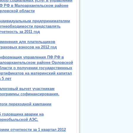
абор социальных услуг в управлении
Ф РФ в Малоархангельском районе
рловской области
ндивидуальным предпринимателям
етнеобходимости представлять
тчетность за 2011 год
зменения для плательщиков
траховых взносов на 2012 год
нформация управления ПФ РФ в
алоархангельском районе Орловской
бласти о получении государственных
ертификатов на материнский капитал
а 5 лет
алоговый вычет участникам
рограммы софинансирования.
тоги переходной кампании
6 годовщина аварии на
ернобыльской АЭС.
рием отчетности за 1 квартал 2012