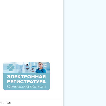
лавная