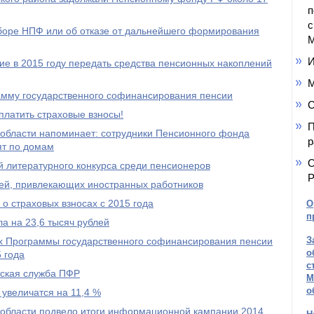
п
с
ыборе НПФ или об отказе от дальнейшего формирования
М
И
е в 2015 году передать средства пенсионных накоплений
М
амму государственного софинансирования пенсии
С
платить страховые взносы!
П
области напоминает: сотрудники Пенсионного фонда
р
ят по домам
О
 литературного конкурса среди пенсионеров
Р
ей, привлекающих иностранных работников
о страховых взносах с 2015 года
О
п
а на 23,6 тысяч рублей
З
ах Программы государственного софинансирования пенсии
о
 года
с
тская служба ПФР
М
о
 увеличатся на 11,4 %
области подвело итоги информационной кампании 2014