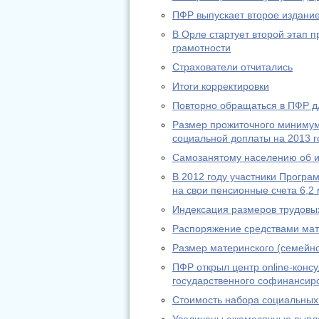
ПФР выпускает второе издание
В Орле стартует второй этап
грамотности
Страхователи отчитались
Итоги корректировки
Повторно обращаться в ПФР дл
Размер прожиточного минимум
социальной доплаты на 2013 г
Самозанятому населению об из
В 2012 году участники Програ
на свои пенсионные счета 6,2 
Индексация размеров трудовы
Распоряжение средствами мат
Размер материнского (семейно
ПФР открыл центр online-конс
государственного софинансир
Стоимость набора социальных 