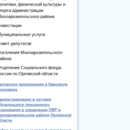
олитики, физической культуры и
порта администрации
алоархангельского района
нвестиции
униципальные услуги
овет депутатов
оселения Малоархангельского
айона
тделение Социального фонда
оссии по Орловской области
рловские предложения в Народную
рограмму
арегистрировано в системе
бязательного пенсионного
трахования в управлении ПФР в
алоархангельском районе Орловской
бласти