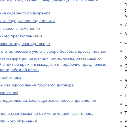
ность для водителей, совершивших ДТП в состоянии
п
с
ния судебного примирения
М
рока содержания под стражей
И
я внесены изменения
М
нного преступлениями
С
очного трудового договора
П
 статистического учета в сфере борьбы с преступностью
р
ой Федерации разъяснил, что выплаты, связанные со
й в ночное время, в выходные и нерабочие праздничные
О
тав заработной платы
Р
ь работника
А
ты без оформления трудового договора
И
ннолетних
Т
онодательства, касающегося вопросов проведения
С
Т
нное вознаграждение от имени юридического лица
бличного обвинения
У