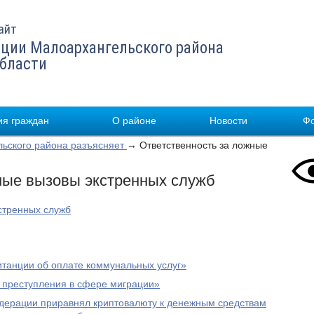
айт
ции Малоархангельского района
области
я граждан
О районе
Новости
Ф
льского района разъясняет
→ Ответственность за ложные
ные вызовы экстренных служб
стренных служб
итанции об оплате коммунальных услуг»
а преступления в сфере миграции»
дерации приравнял криптовалюту к денежным средствам