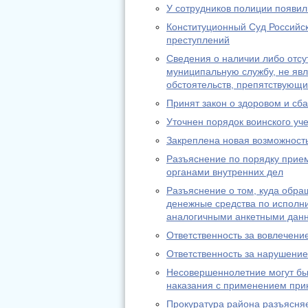
У сотрудников полиции появи
Конституционный Суд Российск
преступлений
Сведения о наличии либо отсу
муниципальную службу, не яв
обстоятельств, препятствующ
Принят закон о здоровом и с
Уточнен порядок воинского уч
Закреплена новая возможност
Разъяснение по порядку прие
органами внутренних дел
Разъяснение о том, куда обра
денежные средства по исполни
аналогичными анкетными дан
Ответственность за вовлечени
Ответственность за нарушение
Несовершеннолетние могут быт
наказания с применением при
Прокуратура района разъясняе