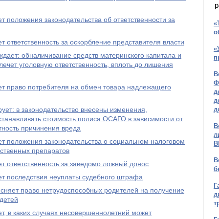
р
т положения законодательства об ответственности за
«
о
т ответственность за оскорбление представителя власти
«
дает: обналичивание средств материнского капитала и
п
лечет уголовную ответственность, вплоть до лишения
В
Ф
ет право потребителя на обмен товара надлежащего
д
д
ет: в законодательство внесены изменения,
д
танавливать стоимость полиса ОСАГО в зависимости от
В
тность причинения вреда
л
ет положения законодательства о социальном налоговом
В
рственных препаратов
В
т ответственность за заведомо ложный донос
б
ет последствия неуплаты судебного штрафа
Г
ясняет право нетрудоспособных родителей на получение
д
 детей
т
т, в каких случаях несовершеннолетний может