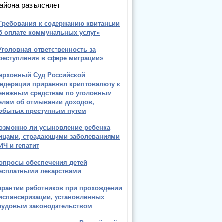
айона разъясняет
Требования к содержанию квитанции
б оплате коммунальных услуг»
Уголовная ответственность за
реступления в сфере миграции»
ерховный Суд Российской
едерации приравнял криптовалюту к
енежным средствам по уголовным
елам об отмывании доходов,
обытых преступным путем
озможно ли усыновление ребенка
ицами, страдающими заболеваниями
ИЧ и гепатит
опросы обеспечения детей
есплатными лекарствами
арантии работников при прохождении
испансеризации, установленных
рудовым законодательством