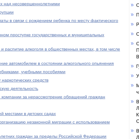
ых над несовершеннолетними
О
рупции
П
ты в связи с рождением ребенка по месту фактического
Р
С
ном проступке государственных и муниципальных
С
 и распитие алкоголя в общественных местах, в том числе
П
В
ение автомобилем в состоянии алкогольного опьянения
Г
ебниками, учебными пособиями
У
 наркотических средств
М
тскую деятельность
ч
 компании за нерассмотрение обращений граждан
й местами в детских садах
С
 организацию незаконной миграции с использованием
летних граждан за пределы Российской Федерации