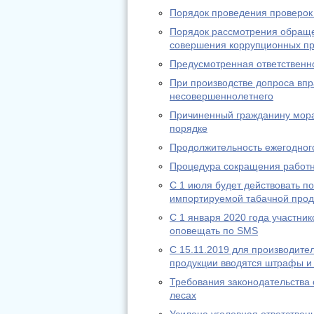
Порядок проведения проверок
Порядок рассмотрения обращ
совершения коррупционных п
Предусмотренная ответственно
При производстве допроса впр
несовершеннолетнего
Причиненный гражданину мора
порядке
Продолжительность ежегодного
Процедура сокращения работн
С 1 июля будет действовать 
импортируемой табачной прод
С 1 января 2020 года участник
оповещать по SMS
С 15.11.2019 для производит
продукции вводятся штрафы и
Требования законодательства 
лесах