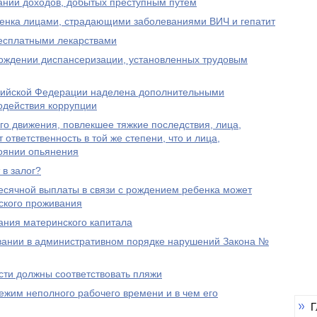
ании доходов, добытых преступным путем
енка лицами, страдающими заболеваниями ВИЧ и гепатит
есплатными лекарствами
хождении диспансеризации, установленных трудовым
сийской Федерации наделена дополнительными
одействия коррупции
о движения, повлекшее тяжкие последствия, лица,
 ответственность в той же степени, что и лица,
тоянии опьянения
 в залог?
есячной выплаты в связи с рождением ребенка может
ского проживания
ания материнского капитала
ании в административном порядке нарушений Закона №
сти должны соответствовать пляжи
ежим неполного рабочего времени и в чем его
Г