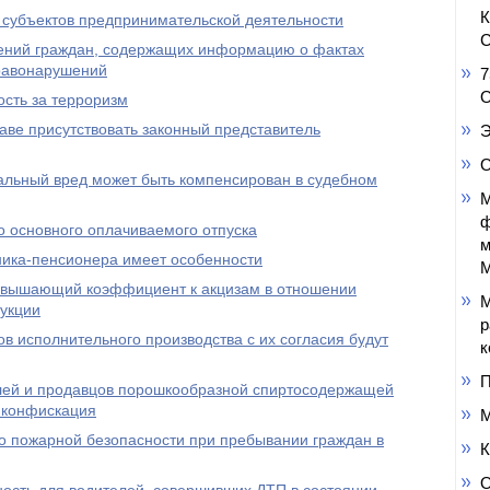
 субъектов предпринимательской деятельности
С
ений граждан, содержащих информацию о фактах
равонарушений
7
О
сть за терроризм
аве присутствовать законный представитель
Э
О
льный вред может быть компенсирован в судебном
М
ф
 основного оплачиваемого отпуска
м
ика-пенсионера имеет особенности
М
повышающий коэффициент к акцизам в отношении
М
укции
р
ов исполнительного производства с их согласия будут
к
П
елей и продавцов порошкообразной спиртосодержащей
 конфискация
М
о пожарной безопасности при пребывании граждан в
К
О