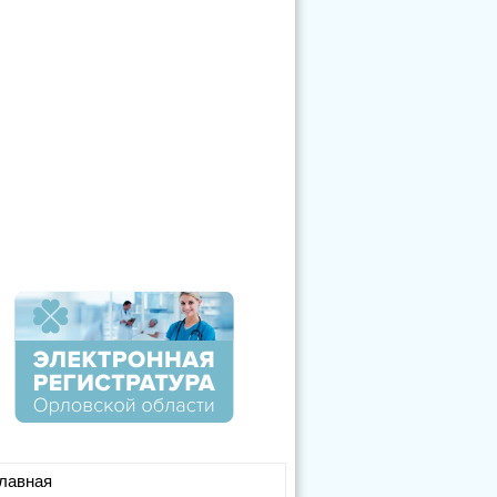
лавная