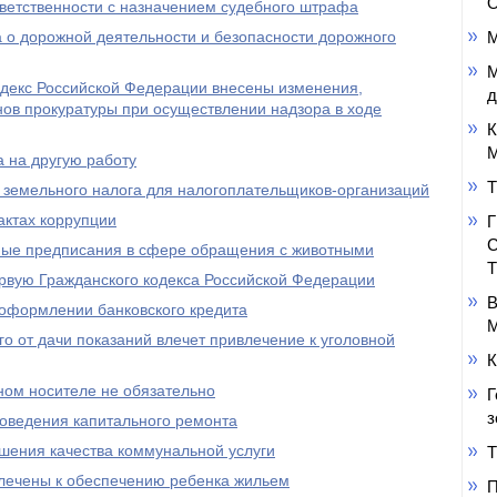
О
ветственности с назначением судебного штрафа
 о дорожной деятельности и безопасности дорожного
М
М
одекс Российской Федерации внесены изменения,
д
ов прокуратуры при осуществлении надзора в ходе
К
М
 на другую работу
Т
 земельного налога для налогоплательщиков-организаций
ктах коррупции
ьные предписания в сфере обращения с животными
рвую Гражданского кодекса Российской Федерации
В
 оформлении банковского кредита
М
го от дачи показаний влечет привлечение к уголовной
К
ом носителе не обязательно
Г
з
роведения капитального ремонта
ушения качества коммунальной услуги
Т
влечены к обеспечению ребенка жильем
П