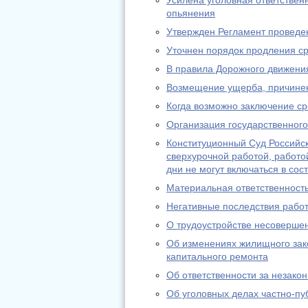
Усилена уголовная ответствен
опьянения
Утвержден Регламент проведе
Уточнен порядок продления с
В правила Дорожного движени
Возмещение ущерба, причине
Когда возможно заключение ср
Организация государственного
Конституционный Суд Российск
сверхурочной работой, работо
дни не могут включаться в сос
Материальная ответственност
Негативные последствия рабо
О трудоустройстве несоверше
Об изменениях жилищного зак
капитального ремонта
Об ответственности за незако
Об уголовных делах частно-пу