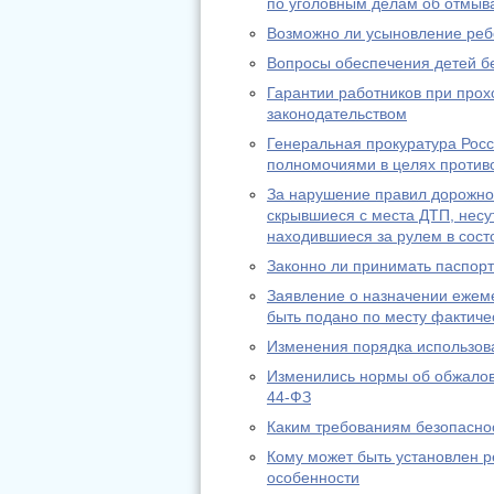
по уголовным делам об отмыв
Возможно ли усыновление реб
Вопросы обеспечения детей б
Гарантии работников при про
законодательством
Генеральная прокуратура Рос
полномочиями в целях против
За нарушение правил дорожног
скрывшиеся с места ДТП, несут
находившиеся за рулем в сос
Законно ли принимать паспорт
Заявление о назначении ежем
быть подано по месту фактиче
Изменения порядка использов
Изменились нормы об обжалов
44-ФЗ
Каким требованиям безопасно
Кому может быть установлен р
особенности