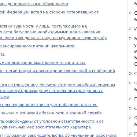
М
лись дополнительные обязанности
ой Федерации встал на сторону потерпевших от
О
М
тствии судимости у лица, поступающего на
И
ляются безусловно необходимыми для выявления
их принятию данного лица на муниципальную службу
М
у
балансированном питании школьников
м
ета
М
ь использования «материнского капитала»
О
ма, регистрации и рассмотрения заявлений и сообщений
Ф
щаться гражданину, со счета которого ошибочно списаны
М
тельному производству в отношении гражданина с
ными
Г
е несовершеннолетних в употребление алкоголя
 закона о воинской обязанности и военной службе
Ф
ь освобождены от уголовной ответственности и от
М
нудительных мер воспитательного характера
П
т положения законодательства об увольнении работника