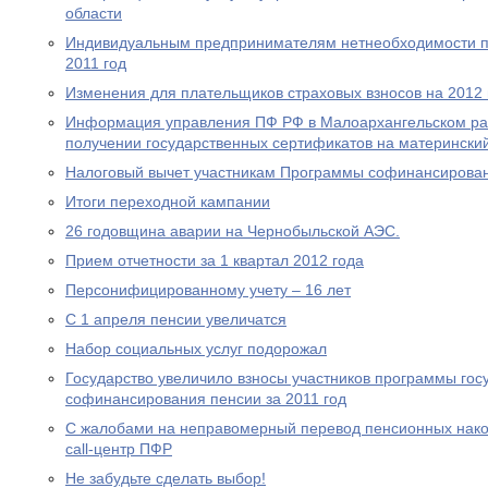
области
Индивидуальным предпринимателям нетнеобходимости пр
2011 год
Изменения для плательщиков страховых взносов на 2012 
Информация управления ПФ РФ в Малоархангельском ра
получении государственных сертификатов на материнский
Налоговый вычет участникам Программы софинансирова
Итоги переходной кампании
26 годовщина аварии на Чернобыльской АЭС.
Прием отчетности за 1 квартал 2012 года
Персонифицированному учету – 16 лет
С 1 апреля пенсии увеличатся
Набор социальных услуг подорожал
Государство увеличило взносы участников программы гос
софинансирования пенсии за 2011 год
С жалобами на неправомерный перевод пенсионных нако
call-центр ПФР
Не забудьте сделать выбор!