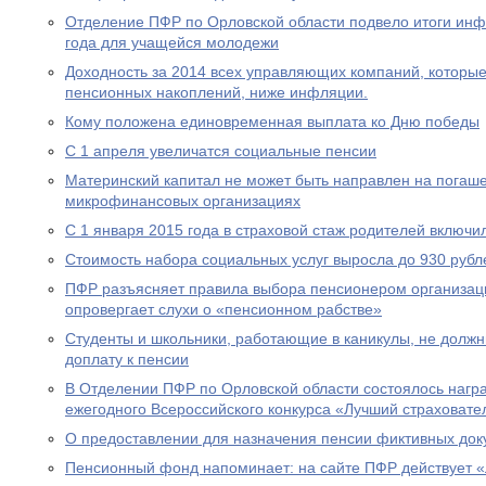
Отделение ПФР по Орловской области подвело итоги ин
года для учащейся молодежи
Доходность за 2014 всех управляющих компаний, которы
пенсионных накоплений, ниже инфляции.
Кому положена единовременная выплата ко Дню победы
С 1 апреля увеличатся социальные пенсии
Материнский капитал не может быть направлен на погаше
микрофинансовых организациях
С 1 января 2015 года в страховой стаж родителей включи
Стоимость набора социальных услуг выросла до 930 рубл
ПФР разъясняет правила выбора пенсионером организац
опровергает слухи о «пенсионном рабстве»
Студенты и школьники, работающие в каникулы, не долж
доплату к пенсии
В Отделении ПФР по Орловской области состоялось нагр
ежегодного Всероссийского конкурса «Лучший страховател
О предоставлении для назначения пенсии фиктивных док
Пенсионный фонд напоминает: на сайте ПФР действует 