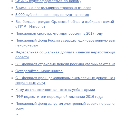
СНИЛС будет оформляться по-новому
Вниманию плательщиков страховых взносов
5 000 рублей пенсионеры получат вовремя
Все больше граждан Орловской области выбирают самый
с ПФР - Интернет
Пенсионная система: что ждет россиян в 2017 году
Пенсионный фонд России завершил единовременную выпл
пенсионерам
Федеральная социальная доплата к пенсии неработающи
области
С 1 февраля страховые пенсии россиян увеличиваются н
Остерегайтесь мошенников!
С 1 февраля проиндексированы ежемесячные денежные в
социальных услуг
Кому из «льготников» зачтется служба в армии
ПФР подвел итоги переходной кампании 2016 года
Пенсионный фонд запустил электронный сервис по расп
услуг