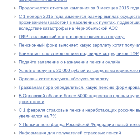
Продолжается отчетная кампания за 9 месяцев 2015 года
С 1 ноября 2015 года изменится размер выплат, осущест
проживанием (работой) в населенных пунктах, подвергш
вследствие катастрофы на Чернобыльской АЭС
ПФР взял высокий старт в оценке качества госуслуг
Пенсионный фонд выясняет, какую зарплату хотят получа
Внимание: снова мошенники под видом сотрудников ПФР
Подайте заявление о назначении пенсии онлайн
Успейте получить 20 000 рублей из средств материнского
Орловцы хотят получать «белую» зарплату
Гражданам пора определиться, какую пенсию формирова
В Орловской области более 5000 подростков прошли курс
грамотности
С 1 февраля страховые пенсии неработающих россиян в
увеличился на 7%
У Пенсионного фонда Российской Федерации новый теле
Информация для получателей страховых пенсий