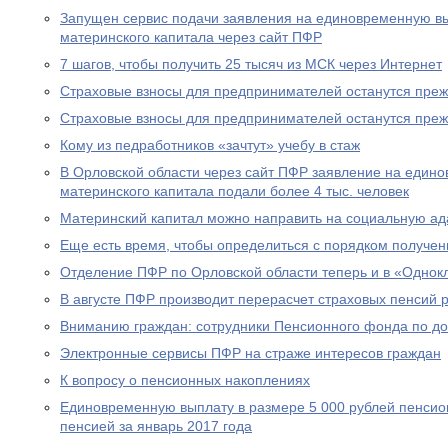
Запущен сервис подачи заявления на единовременную вы
материнского капитала через сайт ПФР
7 шагов, чтобы получить 25 тысяч из МСК через Интернет
Страховые взносы для предпринимателей останутся пре
Страховые взносы для предпринимателей останутся пре
Кому из педработников «зачтут» учебу в стаж
В Орловской области через сайт ПФР заявление на едино
материнского капитала подали более 4 тыс. человек
Материнский капитал можно направить на социальную а
Еще есть время, чтобы определиться с порядком получен
Отделение ПФР по Орловской области теперь и в «Однок
В августе ПФР производит перерасчет страховых пенсий
Вниманию граждан: сотрудники Пенсионного фонда по до
Электронные сервисы ПФР на страже интересов граждан
К вопросу о пенсионных накоплениях
Единовременную выплату в размере 5 000 рублей пенсио
пенсией за январь 2017 года