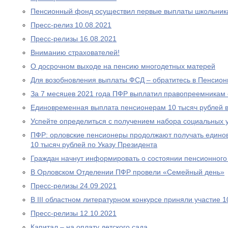
Пенсионный фонд осуществил первые выплаты школьник
Пресс-релиз 10.08.2021
Пресс-релизы 16.08.2021
Вниманию страхователей!
О досрочном выходе на пенсию многодетных матерей
Для возобновления выплаты ФСД – обратитесь в Пенсио
За 7 месяцев 2021 года ПФР выплатил правопреемникам 
Единовременная выплата пенсионерам 10 тысяч рублей в
Успейте определиться с получением набора социальных у
ПФР: орловские пенсионеры продолжают получать едино
10 тысяч рублей по Указу Президента
Граждан начнут информировать о состоянии пенсионного 
В Орловском Отделении ПФР провели «Семейный день»
Пресс-релизы 24.09.2021
В III областном литературном конкурсе приняли участие 
Пресс-релизы 12.10.2021
Капитал – на оплату детского сада