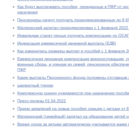
Как будут выплачивать пособия, переданные в ПФР от ор
населения
Пенсионеры начнут получать проиндексированные до 8,6
Материнский капитал проиндексирован с 1 февраля 2022
Инвалидам станет проще получить компенсацию по ОСА
Индексация ежемесячной денежной выплаты (ЕДВ)
Как изменились размеры выплат и пособий с 1 февраля 2
Ежемесячная денежная компенсация военнослужащим, г
военные сборы, и членам их семей, пенсионное обеспеч
ПФР
Какие выплаты Пенсионного фонда положены отставным 
шахматный турнир
Комплексную оценку нуждаемости при назначении пособ
Пресс-релизы 01.04.2022
Прием заявлений на новые пособия семьям с детьми от 8 
Материнский (семейный) капитал на образование детей 
Время ухода за детьми автоматически учитывается маме