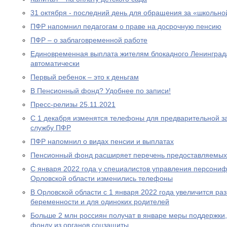
31 октября - последний день для обращения за «школьно
ПФР напомнил педагогам о праве на досрочную пенсию
ПФР – о заблаговременной работе
Единовременная выплата жителям блокадного Ленинграда
автоматически
Первый ребенок – это к деньгам
В Пенсионный фонд? Удобнее по записи!
Пресс-релизы 25.11.2021
С 1 декабря изменятся телефоны для предварительной за
службу ПФР
ПФР напомнил о видах пенсии и выплатах
Пенсионный фонд расширяет перечень предоставляемых
С января 2022 года у специалистов управления персони
Орловской области изменились телефоны
В Орловской области с 1 января 2022 года увеличится р
беременности и для одиноких родителей
Больше 2 млн россиян получат в январе меры поддержк
фонду из органов соцзащиты