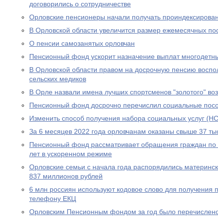
договорились о сотрудничестве
Орловские пенсионеры начали получать проиндексирова
В Орловской области увеличится размер ежемесячных по
О пенсии самозанятых орловчан
Пенсионный фонд ускорит назначение выплат многодетн
В Орловской области правом на досрочную пенсию воспо
сельских медиков
В Орле назвали имена лучших спортсменов "золотого" во
Пенсионный фонд досрочно перечислил социальные посо
Изменить способ получения набора социальных услуг (НС
За 6 месяцев 2022 года орловчанам оказаны свыше 37 тыс
Пенсионный фонд рассматривает обращения граждан по в
лет в ускоренном режиме
Орловские семьи с начала года распорядились материнс
837 миллионов рублей
6 млн россиян используют кодовое слово для получения 
телефону ЕКЦ
Орловским Пенсионным фондом за год было перечислено