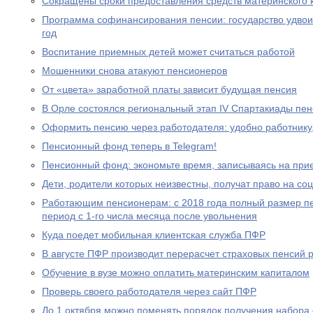
Сокращены сроки предоставления средств материнского 
Программа софинансирования пенсии: государство удвоил
год
Воспитание приемных детей может считаться работой
Мошенники снова атакуют пенсионеров
От «цвета» заработной платы зависит будущая пенсия
В Орле состоялся региональный этап IV Спартакиады пе
Оформить пенсию через работодателя: удобно работнику
Пенсионный фонд теперь в Telegram!
Пенсионный фонд: экономьте время, записываясь на при
Дети, родители которых неизвестны, получат право на с
Работающим пенсионерам: с 2018 года полный размер пе
период с 1-го числа месяца после увольнения
Куда поедет мобильная клиентская служба ПФР
В августе ПФР производит перерасчет страховых пенсий
Обучение в вузе можно оплатить материнским капиталом
Проверь своего работодателя через сайт ПФР
До 1 октября можно поменять порядок получения набора 