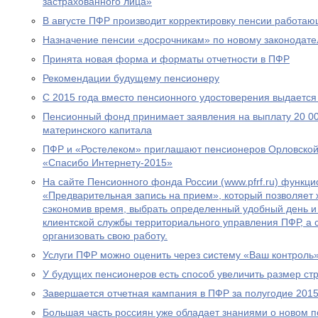
застрахованного лица»
В августе ПФР производит корректировку пенсии работа
Назначение пенсии «досрочникам» по новому законодател
Принята новая форма и форматы отчетности в ПФР
Рекомендации будущему пенсионеру
С 2015 года вместо пенсионного удостоверения выдается
Пенсионный фонд принимает заявления на выплату 20 00
материнского капитала
ПФР и «Ростелеком» приглашают пенсионеров Орловской 
«Спасибо Интернету-2015»
На сайте Пенсионного фонда России (www.pfrf.ru) функц
«Предварительная запись на прием», который позволяет 
сэкономив время, выбрать определенный удобный день и
клиентской службы территориального управления ПФР, а
организовать свою работу.
Услуги ПФР можно оценить через систему «Ваш контроль
У будущих пенсионеров есть способ увеличить размер ст
Завершается отчетная кампания в ПФР за полугодие 2015
Большая часть россиян уже обладает знаниями о новом 