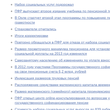
Набор социальных услуг подорожал
ПФР выпускает второе издание учебника по пенсионной т
В Орле стартует второй этап программы по повышению п
грамотности
Страхователи отчитались
Итоги корректировки
Повторно обращаться в ПФР для отказа от набора социал
Размер прожиточного минимума пенсионера для устано
социальной доплаты на 2013 год изменился
Самозанятому населению об изменениях по уплате взносо
В 2012 году участники Программы государственного соф
на свои пенсионные счета 6,2 млрд. рублей
Индексация размеров трудовых пенсий
Распоряжение средствами материнского капитала времен
Размер материнского (семейного) капитала проиндексир
ПФР открыл центр online-консультирования по вопросам 
государственного софинансирования пенсии
Стоимость набора социальных услуг выросла до 839 рубл