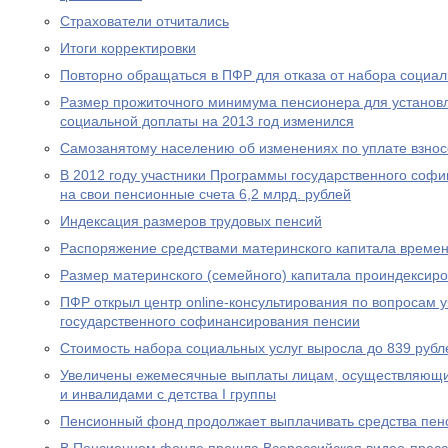
Страхователи отчитались
Итоги корректировки
Повторно обращаться в ПФР для отказа от набора социал
Размер прожиточного минимума пенсионера для устано
социальной доплаты на 2013 год изменился
Самозанятому населению об изменениях по уплате взносо
В 2012 году участники Программы государственного соф
на свои пенсионные счета 6,2 млрд. рублей
Индексация размеров трудовых пенсий
Распоряжение средствами материнского капитала времен
Размер материнского (семейного) капитала проиндексир
ПФР открыл центр online-консультирования по вопросам 
государственного софинансирования пенсии
Стоимость набора социальных услуг выросла до 839 рубл
Увеличены ежемесячные выплаты лицам, осуществляющи
и инвалидами с детства I группы
Пенсионный фонд продолжает выплачивать средства пен