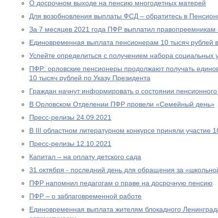
О досрочном выходе на пенсию многодетных матерей
Для возобновления выплаты ФСД – обратитесь в Пенсио
За 7 месяцев 2021 года ПФР выплатил правопреемникам 
Единовременная выплата пенсионерам 10 тысяч рублей в
Успейте определиться с получением набора социальных у
ПФР: орловские пенсионеры продолжают получать едино
10 тысяч рублей по Указу Президента
Граждан начнут информировать о состоянии пенсионного 
В Орловском Отделении ПФР провели «Семейный день»
Пресс-релизы 24.09.2021
В III областном литературном конкурсе приняли участие 
Пресс-релизы 12.10.2021
Капитал – на оплату детского сада
31 октября - последний день для обращения за «школьно
ПФР напомнил педагогам о праве на досрочную пенсию
ПФР – о заблаговременной работе
Единовременная выплата жителям блокадного Ленинграда