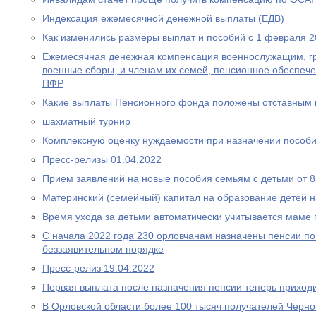
Индексация ежемесячной денежной выплаты (ЕДВ)
Как изменились размеры выплат и пособий с 1 февраля 2
Ежемесячная денежная компенсация военнослужащим, г
военные сборы, и членам их семей, пенсионное обеспеч
ПФР
Какие выплаты Пенсионного фонда положены отставным 
шахматный турнир
Комплексную оценку нуждаемости при назначении пособ
Пресс-релизы 01.04.2022
Прием заявлений на новые пособия семьям с детьми от 8 
Материнский (семейный) капитал на образование детей 
Время ухода за детьми автоматически учитывается маме
С начала 2022 года 230 орловчанам назначены пенсии по
беззаявительном порядке
Пресс-релиз 19.04.2022
Первая выплата после назначения пенсии теперь приходи
В Орловской области более 100 тысяч получателей Черн