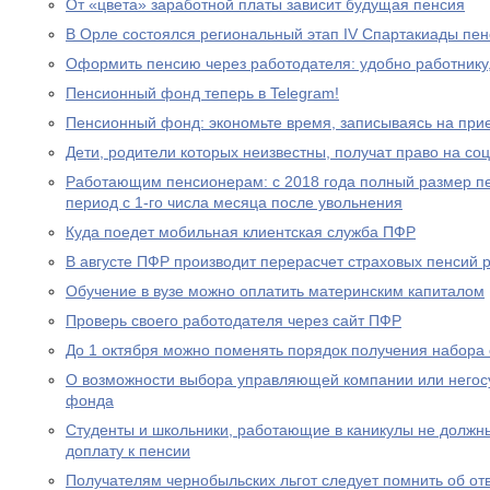
От «цвета» заработной платы зависит будущая пенсия
В Орле состоялся региональный этап IV Спартакиады пе
Оформить пенсию через работодателя: удобно работнику
Пенсионный фонд теперь в Telegram!
Пенсионный фонд: экономьте время, записываясь на при
Дети, родители которых неизвестны, получат право на с
Работающим пенсионерам: с 2018 года полный размер пе
период с 1-го числа месяца после увольнения
Куда поедет мобильная клиентская служба ПФР
В августе ПФР производит перерасчет страховых пенсий
Обучение в вузе можно оплатить материнским капиталом
Проверь своего работодателя через сайт ПФР
До 1 октября можно поменять порядок получения набора 
О возможности выбора управляющей компании или негос
фонда
Студенты и школьники, работающие в каникулы не должн
доплату к пенсии
Получателям чернобыльских льгот следует помнить об от