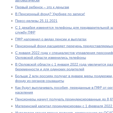
автоматически
Первый ребенок – это к деньгам
В Пенсионный фонд? Удобнее по записи!
Пресс-релизы 25.11.2021
С 1 декабря изменятся телефоны для предварительной за
службу ПФР
ПФР напомнил о видах пенсии и выплатах
Пенсионный фонд расширяет перечень предоставляемых
С января 2022 года у специалистов управления персони
Орловской области изменились телефоны
В Орловской области с 1 января 2022 года увеличится р
беременности и для одиноких родителей
Больше 2 млн россиян получат в январе меры поддержк
фонду из органов соцзащиты
Как будут выплачивать пособия, переданные в ПФР от ор
населения
Пенсионеры начнут получать проиндексированные до 8,6
Материнский капитал проиндексирован с 1 февраля 2022
Инвалидам станет проще получить компенсацию по ОСА