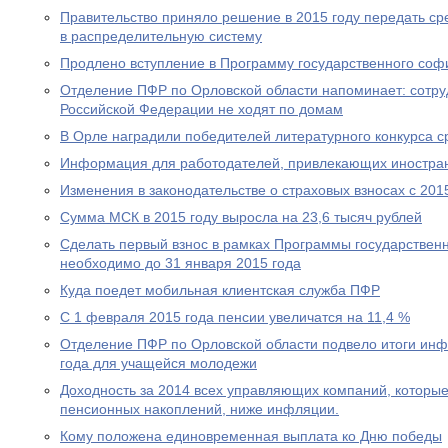
Правительство приняло решение в 2015 году передать с
в распределительную систему
Продлено вступление в Программу государственного со
Отделение ПФР по Орловской области напоминает: сотр
Российской Федерации не ходят по домам
В Орле наградили победителей литературного конкурса 
Информация для работодателей, привлекающих иностра
Изменения в законодательстве о страховых взносах с 201
Сумма МСК в 2015 году выросла на 23,6 тысяч рублей
Сделать первый взнос в рамках Программы государствен
необходимо до 31 января 2015 года
Куда поедет мобильная клиентская служба ПФР
С 1 февраля 2015 года пенсии увеличатся на 11,4 %
Отделение ПФР по Орловской области подвело итоги ин
года для учащейся молодежи
Доходность за 2014 всех управляющих компаний, которы
пенсионных накоплений, ниже инфляции.
Кому положена единовременная выплата ко Дню победы