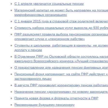
С 1 апреля увеличатся социальные пенсии
Материнский капитал не может быть направлен на погаше
микрофинансовых организациях
С 1 января 2015 года в страховой стаж родителей включи
Стоимость набора социальных услуг выросла до 930 рубл
ПФР разъясняет правила выбора пенсионером организац
опровергает слухи о «пенсионном рабстве»
Студенты и школьники, работающие в каникулы, не долж
доплату к пенсии
В Отделении ПФР по Орловской области состоялось нагр
ежегодного Всероссийского конкурса «Лучший страховател
О предоставлении для назначения пенсии фиктивных док
Пенсионный фонд напоминает: на сайте ПФР действует 
застрахованного лица»
В августе ПФР производит корректировку пенсии работа
Назначение пенсии «досрочникам» по новому законодател
Принята новая форма и форматы отчетности в ПФР
Рекомендации будущему пенсионеру