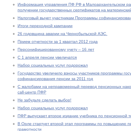
Информация управления ПФ РФ в Малоархангельском ра
получении государственных сертификатов на материнский
Налоговый вычет участникам Программы софинансирова
Итоги переходной кампании
26 годовщина аварии на Чернобыльской АЭС.
Прием отчетности за 1 квартал 2012 года
Персонифицированному учету – 16 лет
С 1 апреля пенсии увеличатся
Набор социальных услуг подорожал
Государство увеличило взносы участников программы гос
софинансирования пенсии за 2011 год
С жалобами на неправомерный перевод пенсионных нако
call-центр ПФР
Не забудьте сделать выбор!
Набор социальных услуг подорожал
ПФР выпускает второе издание учебника по пенсионной т
В Орле стартует второй этап программы по повышению п
грамотности