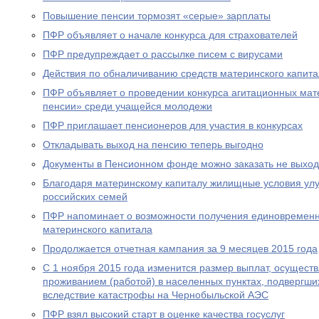
Повышение пенсии тормозят «серые» зарплаты
ПФР объявляет о начале конкурса для страхователей
ПФР предупреждает о рассылке писем с вирусами
Действия по обналичиванию средств материнского капит
ПФР объявляет о проведении конкурса агитационных мат
пенсии» среди учащейся молодежи
ПФР приглашает пенсионеров для участия в конкурсах
Откладывать выход на пенсию теперь выгодно
Документы в Пенсионном фонде можно заказать не выход
Благодаря материнскому капиталу жилищные условия ул
российских семей
ПФР напоминает о возможности получения единовременн
материнского капитала
Продолжается отчетная кампания за 9 месяцев 2015 года
С 1 ноября 2015 года изменится размер выплат, осущест
проживанием (работой) в населенных пунктах, подвергш
вследствие катастрофы на Чернобыльской АЭС
ПФР взял высокий старт в оценке качества госуслуг