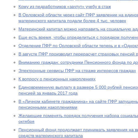
Кому из педработников «зачтут» учебу в стаж
В Орловской области через сайт ПФР заявление на едино
материнского капитала подали более 4 тыс. человек
Материнский капитал можно направить на социальную а
Еще есть время, чтобы определиться с порядком получен
Отделение ПФР по Орловской области теперь и в «Однок
В августе ПФР производит перерасчет страховых пенсий
Вниманию граждан: сотрудники Пенсионного фонда по до
Электронные сервисы ПФР на страже интересов граждан
К вопросу о пенсионных накоплениях
Единовременную выплату в размере 5 000 рублей пенсио
пенсией за январь 2017 года
В «Личном кабинете гражданина» на сайте ПФР запущен
пенсионными накоплениями
Желающие поменять порядок получения набора социальны
октября
Пенсионный фонд продолжает принимать заявления на вы
средств материнского капитала