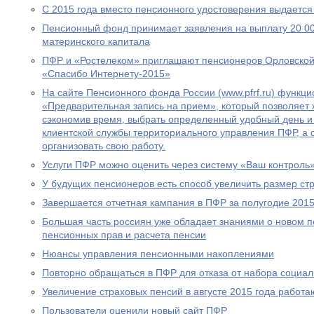
С 2015 года вместо пенсионного удостоверения выдается
Пенсионный фонд принимает заявления на выплату 20 00
материнского капитала
ПФР и «Ростелеком» приглашают пенсионеров Орловской 
«Спасибо Интернету-2015»
На сайте Пенсионного фонда России (www.pfrf.ru) функц
«Предварительная запись на прием», который позволяет 
сэкономив время, выбрать определенный удобный день и
клиентской службы территориального управления ПФР, а
организовать свою работу.
Услуги ПФР можно оценить через систему «Ваш контроль
У будущих пенсионеров есть способ увеличить размер ст
Завершается отчетная кампания в ПФР за полугодие 2015
Большая часть россиян уже обладает знаниями о новом 
пенсионных прав и расчета пенсии
Нюансы управления пенсионными накоплениями
Повторно обращаться в ПФР для отказа от набора социал
Увеличение страховых пенсий в августе 2015 года рабо
Пользователи оценили новый сайт ПФР