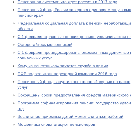
Пенсионная система: что ждет россиян в 2017 году
Пенсионный фонд России завершил единовременную выпл
пенсионерам
Федеральная социальная доплата к пенсии неработающи
области
С 1 февраля страховые пенсии россиян увеличиваются н
Остерегайтесь мошенников!
С 1 февраля проиндексированы ежемесячные денежные в
социальных услуг
Кому из «льготников» зачтется служба в армии
ПФР подвел итоги переходной кампании 2016 года
Пенсионный фонд запустил электронный сервис по расп
услуг
Сокращены сроки предоставления средств материнского 
Программа софинансирования пенсии: государство удвоил
год
Воспитание приемных детей может считаться работой
Мошенники снова атакуют пенсионеров