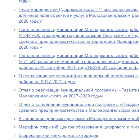
годы»
План мероприятий ("дорожная карта") "Повышение значен
для инвалидов объектов и услуг в Малоархангельском рай
2020 годы)"
Постановление администрации Малоархангельского район
№342 «Об утверждении муниципальной Программы «Подд
среднего предпринимательства на территории Малоархан
2020 годы»
Постановление администрации Малоархангельского район
№71 «О внесении изменений в постановление администр
района от 01 сентября 2016 года №228 «О создании инф
О реализации мероприятий муниципальной программы « 
района на 2017-2021 годы»
Отчет о реализации муниципальной программы «Развити
Малоархангельского на 2017-2020 годы»
Отчет о выполнении муниципальной программы «Поддерж
среднего предпринимательства в Малоархангельском рай
Выполнение целевых программ в Малоархангельском ра
Марафон открытий Центра образования цифрового и гум
Всероссийский конкурс малых городов