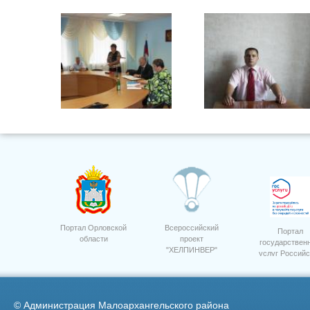
10 лет Россельхозбанк.
Кусков Александр
Владиславович
Портал Орловской
Всероссийский
Портал
области
проект
государствен
"ХЕЛПИНВЕР"
услуг Российс
3
Федерации
©
Администрация Малоархангельского района