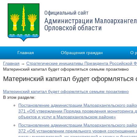
Официальный сайт
Администрации Малоархангел
Орловской области
Главная
Обращения граждан
О 
Главная
→
Стратегические инициативы Президента Российской 
Материнский капитал будет оформляться семьям проактивно
Материнский капитал будет оформляться 
Материнский капитал будет оформляться семьям проактивно
В этом разделе:
Постановление администрации Малоархангельского район
371 «Об утверждении Порядка проведения мониторинга д
объектов и услуг в Малоархангельском районе»
Постановление администрации Малоархангельского район
372 «Об установлении предельного уровня соотношения
платы руководителей, их заместителей и главных бухгал