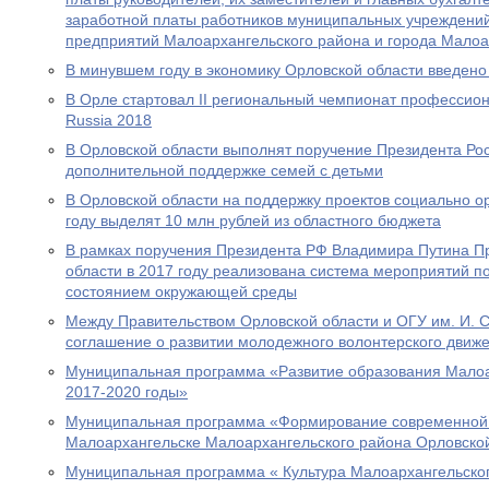
заработной платы работников муниципальных учреждени
предприятий Малоархангельского района и города Малоа
В минувшем году в экономику Орловской области введено 
В Орле стартовал II региональный чемпионат профессиона
Russia 2018
В Орловской области выполнят поручение Президента Ро
дополнительной поддержке семей с детьми
В Орловской области на поддержку проектов социально 
году выделят 10 млн рублей из областного бюджета
В рамках поручения Президента РФ Владимира Путина П
области в 2017 году реализована система мероприятий 
состоянием окружающей среды
Между Правительством Орловской области и ОГУ им. И. С
соглашение о развитии молодежного волонтерского движ
Муниципальная программа «Развитие образования Малоа
2017-2020 годы»
Муниципальная программа «Формирование современной г
Малоархангельске Малоархангельского района Орловской 
Муниципальная программа « Культура Малоархангельског