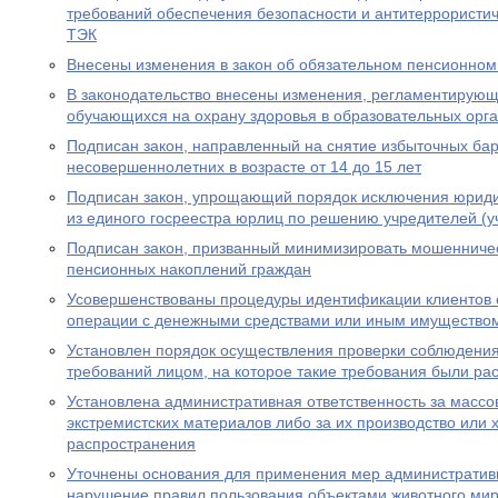
требований обеспечения безопасности и антитеррористи
ТЭК
Внесены изменения в закон об обязательном пенсионном
В законодательство внесены изменения, регламентирую
обучающихся на охрану здоровья в образовательных орг
Подписан закон, направленный на снятие избыточных бар
несовершеннолетних в возрасте от 14 до 15 лет
Подписан закон, упрощающий порядок исключения юриди
из единого госреестра юрлиц по решению учредителей (у
Подписан закон, призванный минимизировать мошенничес
пенсионных накоплений граждан
Усовершенствованы процедуры идентификации клиентов 
операции с денежными средствами или иным имущество
Установлен порядок осуществления проверки соблюдени
требований лицом, на которое такие требования были р
Установлена административная ответственность за масс
экстремистских материалов либо за их производство или 
распространения
Уточнены основания для применения мер административн
нарушение правил пользования объектами животного ми