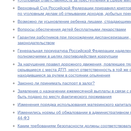
«Уголовная ответственность за преступления в сфере ми
Верховный Суд Российской Федерации приравнял крипто
по уголовным делам об отмывании доходов, добытых пре
Возможно ли усыновление ребенка лицами, страдающими
Вопросы обеспечения детей бесплатными лекарствами
Гарантии работников при прохождении диспансеризации,
законодательством
Генеральная прокуратура Российской Федерации наделе
полномочиями в целях противодействия коррупции
За нарушение правил дорожного движения, повлекшее тяж
скрывшиеся с места ДТП, несут ответственность в той же с
находившиеся за рулем в состоянии опьянения
Законно ли принимать паспорт в залог?
Заявление о назначении ежемесячной выплаты в связи с
быть подано по месту фактического проживания
Изменения порядка использования материнского капитал
Изменились нормы об обжаловании в административном
44-ФЗ
Каким требованиям безопасности должны соответствоват