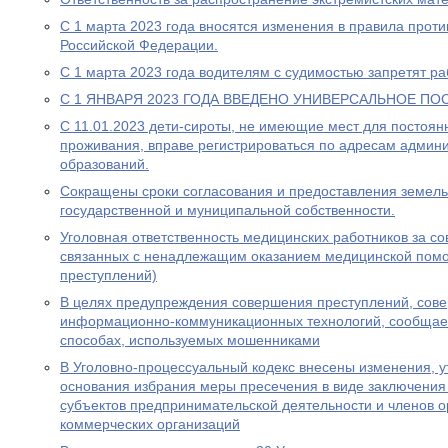
С 1 марта 2023 года вносятся изменения в правила прот
Российской Федерации.
С 1 марта 2023 года водителям с судимостью запретят раб
С 1 ЯНВАРЯ 2023 ГОДА ВВЕДЕНО УНИВЕРСАЛЬНОЕ ПО
С 11.01.2023 дети-сироты, не имеющие мест для постоя
проживания, вправе регистрироваться по адресам админ
образований.
Сокращены сроки согласования и предоставления земель
государственной и муниципальной собственности.
Уголовная ответственность медицинских работников за с
связанных с ненадлежащим оказанием медицинской пом
преступлений)
В целях предупреждения совершения преступлений, сов
информационно-коммуникационных технологий, сообщае
способах, используемых мошенниками
В Уголовно-процессуальный кодекс внесены изменения, у
основания избрания меры пресечения в виде заключения
субъектов предпринимательской деятельности и членов о
коммерческих организаций