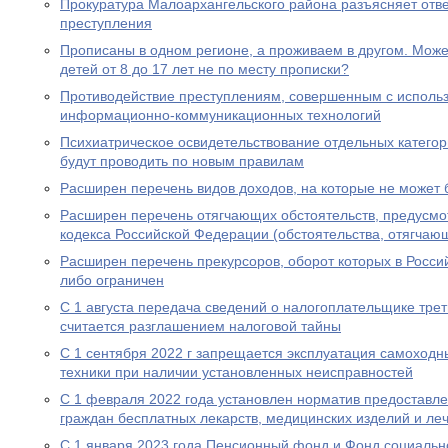
Прокуратура Малоархангельского района разъясняет отв
преступления
Прописаны в одном регионе, а проживаем в другом. Мож
детей от 8 до 17 лет не по месту прописки?
Противодействие преступлениям, совершенным с исполь
информационно-коммуникационных технологий
Психиатрическое освидетельствование отдельных категор
будут проводить по новым правилам
Расширен перечень видов доходов, на которые не может
Расширен перечень отягчающих обстоятельств, предусмот
кодекса Российской Федерации (обстоятельства, отягчаю
Расширен перечень прекурсоров, оборот которых в Росс
либо ограничен
С 1 августа передача сведений о налогоплательщике трет
считается разглашением налоговой тайны
С 1 сентября 2022 г запрещается эксплуатация самоходн
техники при наличии установленных неисправностей
С 1 февраля 2022 года установлен норматив предоставл
граждан бесплатных лекарств, медицинских изделий и ле
С 1 января 2023 года Пенсионный фонд и Фонд социальн