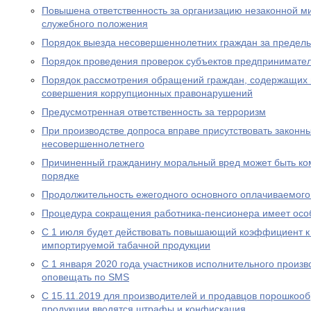
Повышена ответственность за организацию незаконной м
служебного положения
Порядок выезда несовершеннолетних граждан за предел
Порядок проведения проверок субъектов предпринимател
Порядок рассмотрения обращений граждан, содержащих
совершения коррупционных правонарушений
Предусмотренная ответственность за терроризм
При производстве допроса вправе присутствовать законн
несовершеннолетнего
Причиненный гражданину моральный вред может быть ко
порядке
Продолжительность ежегодного основного оплачиваемого
Процедура сокращения работника-пенсионера имеет осо
С 1 июля будет действовать повышающий коэффициент к
импортируемой табачной продукции
С 1 января 2020 года участников исполнительного произво
оповещать по SMS
С 15.11.2019 для производителей и продавцов порошкоо
продукции вводятся штрафы и конфискация