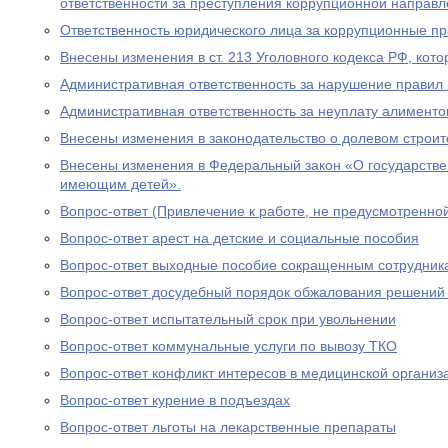
ответственности за преступления коррупционной направл
Ответственность юридического лица за коррупционные п
Внесены изменения в ст. 213 Уголовного кодекса РФ, кото
Административная ответственность за нарушение правил 
Административная ответственность за неуплату алименто
Внесены изменения в законодательство о долевом строит
Внесены изменения в Федеральный закон «О государстве
имеющим детей».
Вопрос-ответ (Привлечение к работе, не предусмотренно
Вопрос-ответ арест на детские и социальные пособия
Вопрос-ответ выходные пособие сокращенным сотрудник
Вопрос-ответ досудебный порядок обжалования решений
Вопрос-ответ испытательный срок при увольнении
Вопрос-ответ коммунальные услуги по вывозу ТКО
Вопрос-ответ конфликт интересов в медицинской организ
Вопрос-ответ курение в подъездах
Вопрос-ответ льготы на лекарственные препараты