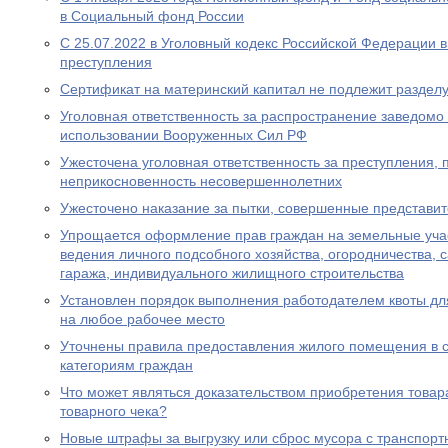
в Социальный фонд России
С 25.07.2022 в Уголовный кодекс Российской Федерации 
преступления
Сертификат на материнский капитал не подлежит разделу
Уголовная ответственность за распространение заведом
использовании Вооруженных Сил РФ
Ужесточена уголовная ответственность за преступления,
неприкосновенность несовершеннолетних
Ужесточено наказание за пытки, совершенные представи
Упрощается оформление прав граждан на земельные уча
ведения личного подсобного хозяйства, огородничества, с
гаража, индивидуального жилищного строительства
Установлен порядок выполнения работодателем квоты дл
на любое рабочее место
Уточнены правила предоставления жилого помещения в 
категориям граждан
Что может являться доказательством приобретения товара
товарного чека?
Новые штрафы за выгрузку или сброс мусора с транспорт