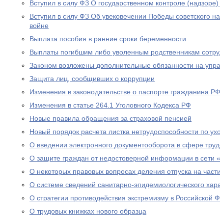
Вступил в силу ФЗ О государственном контроле (надзоре
Вступил в силу ФЗ Об увековечении Победы советского н
войне
Выплата пособия в ранние сроки беременности
Выплаты погибшим либо уволенным родственникам сотру
Законом возложены дополнительные обязанности на уп
Защита лиц, сообщивших о коррупции
Изменения в законодательстве о паспорте гражданина Р
Изменения в статье 264.1 Уголовного Кодекса РФ
Новые правила обращения за страховой пенсией
Новый порядок расчета листка нетрудоспособности по ух
О введении электронного документооборота в сфере тру
О защите граждан от недостоверной информации в сети 
О некоторых правовых вопросах деления отпуска на част
О системе сведений санитарно-эпидемиологического хар
О стратегии противодействия экстремизму в Российской 
О трудовых книжках нового образца