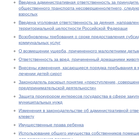
Введена административная ответственность за принудите
общественного транспорта несовершеннолетнего, следу
взрослых
Введена уголовная ответственность за деяния, направле
территориальной целостности Российской Федераци
Возобновлены требования о сроке предоставления субсид
коммунальных услуг
О возмещении ущерба, причиненного малолетними деть
Ответственность за вред, причиненный домашними живо
Внесены изменения, касающиеся порядка пребывания в 
лечении детей-сирот
Законодатель раскрыл понятие «преступление, совершен
предпринимательской деятельности»
Защита прокурором интересов государства в сфере закуп
муниципальных нужд
Изменения в законодательстве об административной отве
клевету
Имущественные права ребенка
Использование общего имущества собственников помеще