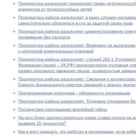
Прокуратура разъясняет разъясняет право нетрудоспосо
алиментов от трудоспособных детей
Прокуратура района разъясняет, в каких случаях несове
самостоятельно обратиться в суд за защитой своих прав
Прокуратура района разъясняет административную ответ
проживание без паспорта
Прокуратура района разъясняет: Возможно ли выселение
с неуплатой коммунальных платежей
Прокуратура района разъясняет: статьей 264.1 Уголовног
Федерации (далее – УК РФ) предусмотрена уголовная отв
правил дорожного движения лицом, подвергнутым админ
Прокуратура района разъясняет: Сведения о коллекторах 
Единого федерального реестра сведений о фактах деяте
Предупреждение коррупции - обязанность организации
Прокуратура района разъясняет: Трудовые отношения без
Последствия разглашения врачебной тайны
На кого будет распространяться новая ставка налога на 
размере 15 процентов?
Как я могу доказать, что работал в организации, если ра