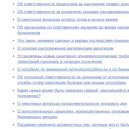
Об ответственности пешеходов за нарушение правил дор
Об ответственности за розничную продажу несовершенно
О некоторых вопросах оплаты труда в ночное время
Об увольнении по собственному желанию во время нахожд
больничном
Что такое «мнимая сделка» и каковы последствия призна
О порядке распоряжения материнским капиталом
Установлены новые санитарно-эпидемиологические треб
территорий городских и сельских поселений
О пособиях по временной нетрудоспособности и по бере
Об уголовной ответственности за уклонение от исполнен
службы путем симуляции болезни или иными способами
Какая семья может быть признана семьей, находящейся 
положении?
О некоторых вопросах продолжительности трудового дня
О дополнительных гарантиях, предусмотренных трудовым
беременных женщин
Расширен перечень должностных лиц, которые могут быть