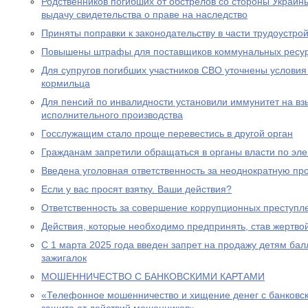
Родственников погибших от обстрелов со стороны Украин
выдачу свидетельства о праве на наследство
Приняты поправки к законодательству в части трудоустро
Повышены штрафы для поставщиков коммунальных ресу
Для супругов погибших участников СВО уточнены условия
кормильца
Для пенсий по инвалидности установили иммунитет на вз
исполнительного производства
Госслужащим стало проще перевестись в другой орган
Гражданам запретили обращаться в органы власти по эле
Введена уголовная ответственность за неоднократную пр
Если у вас просят взятку. Ваши действия?
Ответственность за совершение коррупционных преступл
Действия, которые необходимо предпринять, став жертв
С 1 марта 2025 года введен запрет на продажу детям бал
зажигалок
МОШЕННИЧЕСТВО С БАНКОВСКИМИ КАРТАМИ
«Телефонное мошенничество и хищение денег с банковск