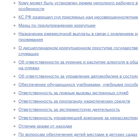
Кому может быть установлен режим неполного рабочего в
особенности
КС РФ разрешил суд присяжных над несовершеннолетни
Меры по предупреждению коррупции
Назначении ежемесячной выплаты в связи с рождением р
проживания
О дисциплинарном коррупционном проступке государств
служащих
Об ответственности за курение и распитие алкоголя в об
на пляжах
Об ответственности за управление автомобилем в состоя
Обеспечение обучающихся учебниками, учебными пособ
Ответственность за ложные вызовы экстренных служб
Ответственность за пропаганду наркотических средств
Ответственность за экстремистскую деятельность
Ответственность управляющей компании за нерассмотре
Отличие кражи от находки
По вопросам обеспечения детей местами в детских садах