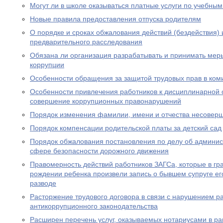
Могут ли в школе оказываться платные услуги по учебны
Новые правила предоставления отпуска родителям
О порядке и сроках обжалования действий (бездействия)
предварительного расследования
Обязана ли организация разрабатывать и принимать ме
коррупции
Особенности обращения за защитой трудовых прав в ком
Особенности привлечения работников к дисциплинарной о
совершение коррупционных правонарушений
Порядок изменения фамилии, имени и отчества несовер
Порядок компенсации родительской платы за детский сад
Порядок обжалования постановления по делу об админи
сфере безопасности дорожного движения
Правомерность действий работников ЗАГСа, которые в гра
рождении ребенка произвели запись о бывшем супруге его
разводе
Расторжение трудового договора в связи с нарушением р
антикоррупционного законодательства
Расширен перечень услуг, оказываемых нотариусами в ра