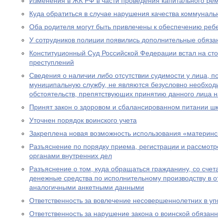
Изменения в ЖК РФ в части проведения капитального ре
Куда обратиться в случае нарушения качества коммуналь
Оба родителя могут быть привлечены к обеспечению реб
У сотрудников полиции появились дополнительные обяза
Конституционный Суд Российской Федерации встал на ст
преступлений
Сведения о наличии либо отсутствии судимости у лица, 
муниципальную службу, не являются безусловно необхо
обстоятельств, препятствующих принятию данного лица 
Принят закон о здоровом и сбалансированном питании ш
Уточнен порядок воинского учета
Закреплена новая возможность использования «материнс
Разъяснение по порядку приема, регистрации и рассмот
органами внутренних дел
Разъяснение о том, куда обращаться гражданину, со счет
денежные средства по исполнительному производству в 
аналогичными анкетными данными
Ответственность за вовлечение несовершеннолетних в уп
Ответственность за нарушение закона о воинской обязан