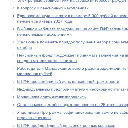
Электронные сервисы ПФР на страже интересов граждан
К вопросу о пенсионных накоплениях
Единовременную выплату в размере 5 000 рублей пенсио
пенсией за январь 2017 года
В «Личном кабинете гражданина» на сайте ПФР запущен
пенсионными накоплениями
Желающие поменять порядок получения набора социальны
октября
Пенсионный фонд продолжает принимать заявления на вы
средств материнского капитала
Работодатели Малоархангельского района задолжали Пе
миллионов рублей
В ПФР прошел Единый день пенсионной грамотности
Индивидуальным предпринимателям необходимо уплатит
Мошенники опять активизировались
Остался месяц, чтобы подать заявление на 25 тысяч из с
Участникам Программы софинансирования важно не забы
страховые взносы
В ПФР пройдет Единый день электронных сервисов