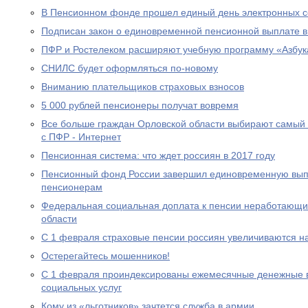
В Пенсионном фонде прошел единый день электронных с
Подписан закон о единовременной пенсионной выплате в
ПФР и Ростелеком расширяют учебную программу «Азбук
СНИЛС будет оформляться по-новому
Вниманию плательщиков страховых взносов
5 000 рублей пенсионеры получат вовремя
Все больше граждан Орловской области выбирают самый
с ПФР - Интернет
Пенсионная система: что ждет россиян в 2017 году
Пенсионный фонд России завершил единовременную выпл
пенсионерам
Федеральная социальная доплата к пенсии неработающи
области
С 1 февраля страховые пенсии россиян увеличиваются н
Остерегайтесь мошенников!
С 1 февраля проиндексированы ежемесячные денежные в
социальных услуг
Кому из «льготников» зачтется служба в армии