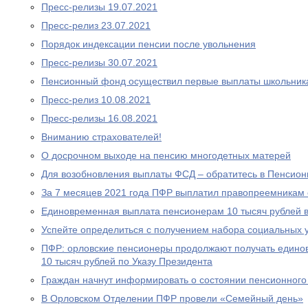
Пресс-релизы 19.07.2021
Пресс-релиз 23.07.2021
Порядок индексации пенсии после увольнения
Пресс-релизы 30.07.2021
Пенсионный фонд осуществил первые выплаты школьник
Пресс-релиз 10.08.2021
Пресс-релизы 16.08.2021
Вниманию страхователей!
О досрочном выходе на пенсию многодетных матерей
Для возобновления выплаты ФСД – обратитесь в Пенсио
За 7 месяцев 2021 года ПФР выплатил правопреемникам 
Единовременная выплата пенсионерам 10 тысяч рублей в
Успейте определиться с получением набора социальных у
ПФР: орловские пенсионеры продолжают получать едино
10 тысяч рублей по Указу Президента
Граждан начнут информировать о состоянии пенсионного 
В Орловском Отделении ПФР провели «Семейный день»