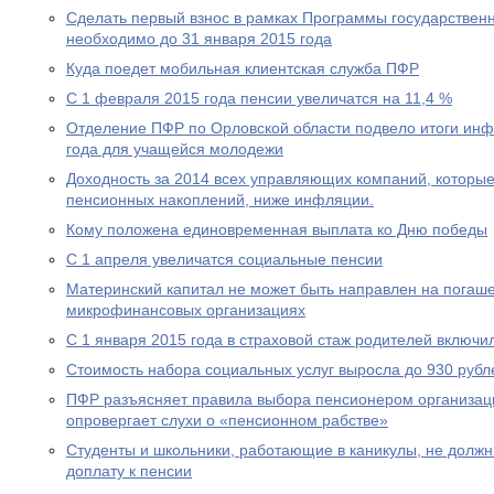
Сделать первый взнос в рамках Программы государствен
необходимо до 31 января 2015 года
Куда поедет мобильная клиентская служба ПФР
С 1 февраля 2015 года пенсии увеличатся на 11,4 %
Отделение ПФР по Орловской области подвело итоги ин
года для учащейся молодежи
Доходность за 2014 всех управляющих компаний, которы
пенсионных накоплений, ниже инфляции.
Кому положена единовременная выплата ко Дню победы
С 1 апреля увеличатся социальные пенсии
Материнский капитал не может быть направлен на погаше
микрофинансовых организациях
С 1 января 2015 года в страховой стаж родителей включи
Стоимость набора социальных услуг выросла до 930 рубл
ПФР разъясняет правила выбора пенсионером организац
опровергает слухи о «пенсионном рабстве»
Студенты и школьники, работающие в каникулы, не долж
доплату к пенсии