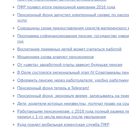
ПФР подвел итоги переходной кампании 2016 года
Пенсионный фонд запустил электронный сервис по расп
услуг
Сокращены сроки предоставления средств материнского 
Программа софинансирования пенсии: государство удвоил
год
Воспитание приемных детей может считаться работой
Мошенники снова атакуют пенсионеров
От «цвета» заработной платы зависит будущая пенсия
В Орле состоялся региональный этап IV Спартакиады пе
Оформить пенсию через работодателя: удобно работнику
Пенсионный фонд теперь в Telegram!
Пенсионный фонд: экономьте время, записываясь на при
Дети, родители которых неизвестны, получат право на с
Работающим пенсионерам: с 2018 года полный размер пе
период с 1-го числа месяца после увольнения
Куда поедет мобильная клиентская служба ПФР