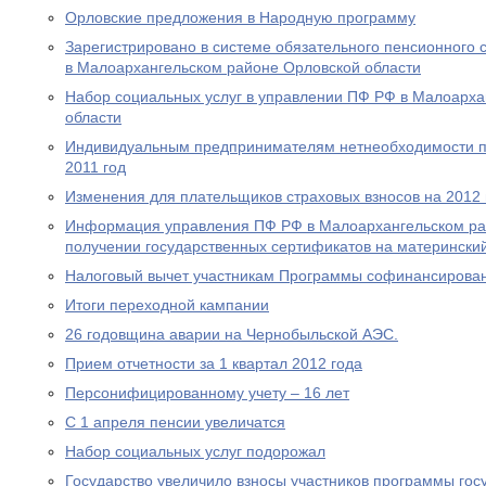
Орловские предложения в Народную программу
Зарегистрировано в системе обязательного пенсионного 
в Малоархангельском районе Орловской области
Набор социальных услуг в управлении ПФ РФ в Малоарха
области
Индивидуальным предпринимателям нетнеобходимости пр
2011 год
Изменения для плательщиков страховых взносов на 2012 
Информация управления ПФ РФ в Малоархангельском ра
получении государственных сертификатов на материнский
Налоговый вычет участникам Программы софинансирова
Итоги переходной кампании
26 годовщина аварии на Чернобыльской АЭС.
Прием отчетности за 1 квартал 2012 года
Персонифицированному учету – 16 лет
С 1 апреля пенсии увеличатся
Набор социальных услуг подорожал
Государство увеличило взносы участников программы гос