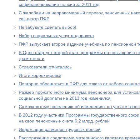
софинансирования пенсии за 2011 год
С жалобами на неправомерный перевод пенсионных нако
call-центр ПФР
Не забудьте сделать выбор!
Набор социальных услуг подорожал
ПФР выпускает второе издание учебника по пенсионной т
В Орле стартует второй этап программы по повышению п
грамотности
Страхователи отчитались
Итоги корректировки
Повторно обращаться в ПФР для отказа от набора социал
Размер прожиточного минимума пенсионера для устано
социальной доплаты на 2013 год изменился
Самозанятому населению об изменениях по уплате взносо
В 2012 году участники Программы государственного соф
на свои пенсионные счета 6,2 млрд. рублей
Индексация размеров трудовых пенсий
Распоряжение средствами материнского капитала времен