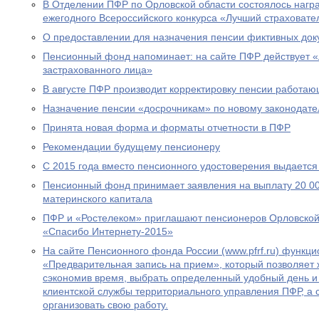
В Отделении ПФР по Орловской области состоялось нагр
ежегодного Всероссийского конкурса «Лучший страховател
О предоставлении для назначения пенсии фиктивных док
Пенсионный фонд напоминает: на сайте ПФР действует 
застрахованного лица»
В августе ПФР производит корректировку пенсии работа
Назначение пенсии «досрочникам» по новому законодател
Принята новая форма и форматы отчетности в ПФР
Рекомендации будущему пенсионеру
С 2015 года вместо пенсионного удостоверения выдается
Пенсионный фонд принимает заявления на выплату 20 00
материнского капитала
ПФР и «Ростелеком» приглашают пенсионеров Орловской 
«Спасибо Интернету-2015»
На сайте Пенсионного фонда России (www.pfrf.ru) функц
«Предварительная запись на прием», который позволяет 
сэкономив время, выбрать определенный удобный день и
клиентской службы территориального управления ПФР, а
организовать свою работу.