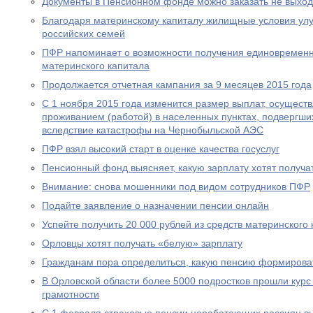
Документы в Пенсионном фонде можно заказать не выход
Благодаря материнскому капиталу жилищные условия ул
российских семей
ПФР напоминает о возможности получения единовременн
материнского капитала
Продолжается отчетная кампания за 9 месяцев 2015 года
С 1 ноября 2015 года изменится размер выплат, осущест
проживанием (работой) в населенных пунктах, подвергш
вследствие катастрофы на Чернобыльской АЭС
ПФР взял высокий старт в оценке качества госуслуг
Пенсионный фонд выясняет, какую зарплату хотят получа
Внимание: снова мошенники под видом сотрудников ПФР
Подайте заявление о назначении пенсии онлайн
Успейте получить 20 000 рублей из средств материнского
Орловцы хотят получать «белую» зарплату
Гражданам пора определиться, какую пенсию формирова
В Орловской области более 5000 подростков прошли курс
грамотности