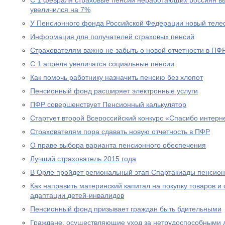
С 1 февраля страховые пенсии неработающих россиян в
увеличился на 7%
У Пенсионного фонда Российской Федерации новый теле
Информация для получателей страховых пенсий
Страхователям важно не забыть о новой отчетности в ПФ
С 1 апреля увеличатся социальные пенсии
Как помочь работнику назначить пенсию без хлопот
Пенсионный фонд расширяет электронные услуги
ПФР совершенствует Пенсионный калькулятор
Стартует второй Всероссийский конкурс «Спасибо интерн
Страхователям пора сдавать новую отчетность в ПФР
О праве выбора варианта пенсионного обеспечения
Лучший страхователь 2015 года
В Орле пройдет региональный этап Спартакиады пенсион
Как направить материнский капитал на покупку товаров и 
адаптации детей-инвалидов
Пенсионный фонд призывает граждан быть бдительными
Граждане, осуществляющие уход за нетрудоспособными 