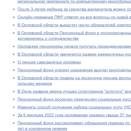
региональном чемпионате по компьютерному многоборь
После 3-летия ребенка за средства маткапитала можно п
Онлайн-приемная ПФР ответит на все вопросы по новой вы
В Орловской области вырастет число обладателей электр
В Орловской области Пенсионный фонд и уполномоченны
договорились о сотрудничестве
Орловские пенсионеры начали получать проиндексирова
В Орловской области увеличится размер ежемесячных по
О пенсии самозанятых орловчан
Пенсионный фонд ускорит назначение выплат многодетн
В Орловской области правом на досрочную пенсию воспо
сельских медиков
В Орле назвали имена лучших спортсменов "золотого" во
Пенсионный фонд досрочно перечислил социальные посо
Изменить способ получения набора социальных услуг (НС
За 6 месяцев 2022 года орловчанам оказаны свыше 37 тыс
Пенсионный фонд рассматривает обращения граждан по в
лет в ускоренном режиме