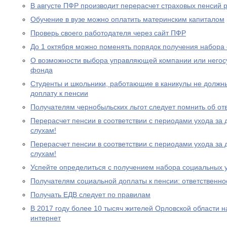
В августе ПФР производит перерасчет страховых пенсий
Обучение в вузе можно оплатить материнским капиталом
Проверь своего работодателя через сайт ПФР
До 1 октября можно поменять порядок получения набора 
О возможности выбора управляющей компании или негос
фонда
Студенты и школьники, работающие в каникулы не должн
доплату к пенсии
Получателям чернобыльских льгот следует помнить об от
Перерасчет пенсии в соответствии с периодами ухода за 
слухам!
Перерасчет пенсии в соответствии с периодами ухода за 
слухам!
Успейте определиться с получением набора социальных у
Получателям социальной доплаты к пенсии: ответственно
Получать ЕДВ следует по правилам
В 2017 году более 10 тысяч жителей Орловской области 
интернет