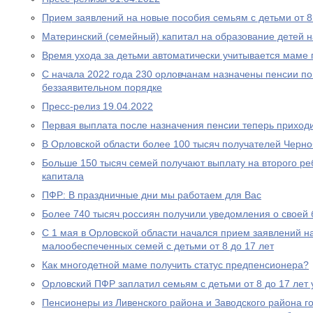
Прием заявлений на новые пособия семьям с детьми от 8 
Материнский (семейный) капитал на образование детей 
Время ухода за детьми автоматически учитывается маме
С начала 2022 года 230 орловчанам назначены пенсии по
беззаявительном порядке
Пресс-релиз 19.04.2022
Первая выплата после назначения пенсии теперь приходи
В Орловской области более 100 тысяч получателей Черн
Больше 150 тысяч семей получают выплату на второго ре
капитала
ПФР: В праздничные дни мы работаем для Вас
Более 740 тысяч россиян получили уведомления о своей
С 1 мая в Орловской области начался прием заявлений н
малообеспеченных семей с детьми от 8 до 17 лет
Как многодетной маме получить статус предпенсионера?
Орловский ПФР заплатил семьям с детьми от 8 до 17 лет 
Пенсионеры из Ливенского района и Заводского района г