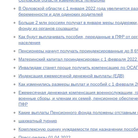
Орловской области изменились телефоны
В Орловской области с 1 января 2022 года увеличится р
беременности и для одиноких родителей
Больше 2 млн россиян получат в январе меры поддержк
фонду из органов соцзащиты
Как будут выплачивать пособия, переданные в ПФР от ор
населения
Пенсионеры начнут получать проиндексированные до 8,6
Материнский капитал проиндексирован с 1 февраля 2022
Инвалидам станет проще получить компенсацию по ОСА
Индексация ежемесячной денежной выплаты (ЕДВ)
Как изменились размеры выплат и пособий с 1 февраля 2
Ежемесячная денежная компенсация военнослужащим, г
военные сборы, и членам их семей, пенсионное обеспеч
ПФР
Какие выплаты Пенсионного фонда положены отставным 
шахматный турнир
Комплексную оценку нуждаемости при назначении пособ
Пресс-релизы 01.04.2022