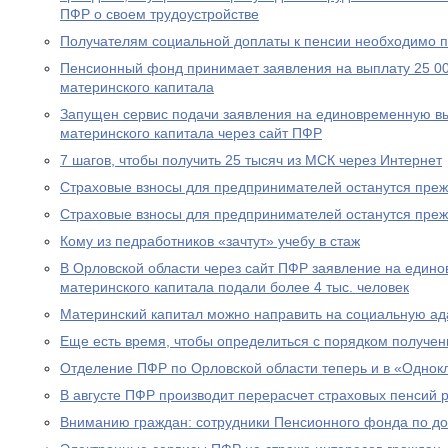
ПФР о своем трудоустройстве
Получателям социальной доплаты к пенсии необходимо п
Пенсионный фонд принимает заявления на выплату 25 00
материнского капитала
Запущен сервис подачи заявления на единовременную вы
материнского капитала через сайт ПФР
7 шагов, чтобы получить 25 тысяч из МСК через Интернет
Страховые взносы для предпринимателей останутся пре
Страховые взносы для предпринимателей останутся пре
Кому из педработников «зачтут» учебу в стаж
В Орловской области через сайт ПФР заявление на едино
материнского капитала подали более 4 тыс. человек
Материнский капитал можно направить на социальную а
Еще есть время, чтобы определиться с порядком получен
Отделение ПФР по Орловской области теперь и в «Однок
В августе ПФР производит перерасчет страховых пенсий
Вниманию граждан: сотрудники Пенсионного фонда по до