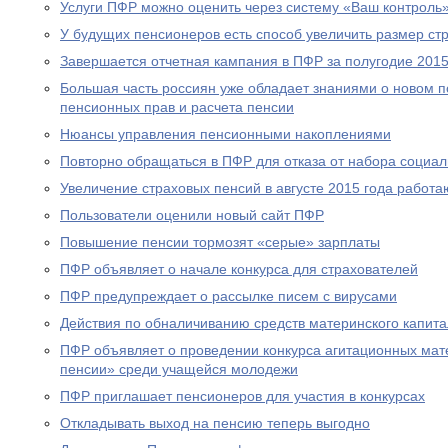
Услуги ПФР можно оценить через систему «Ваш контроль
У будущих пенсионеров есть способ увеличить размер ст
Завершается отчетная кампания в ПФР за полугодие 2015
Большая часть россиян уже обладает знаниями о новом 
пенсионных прав и расчета пенсии
Нюансы управления пенсионными накоплениями
Повторно обращаться в ПФР для отказа от набора социал
Увеличение страховых пенсий в августе 2015 года рабо
Пользователи оценили новый сайт ПФР
Повышение пенсии тормозят «серые» зарплаты
ПФР объявляет о начале конкурса для страхователей
ПФР предупреждает о рассылке писем с вирусами
Действия по обналичиванию средств материнского капит
ПФР объявляет о проведении конкурса агитационных мат
пенсии» среди учащейся молодежи
ПФР приглашает пенсионеров для участия в конкурсах
Откладывать выход на пенсию теперь выгодно