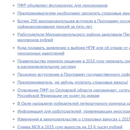
ПФР объявляет фотоконкурс для пенсионеров
Предпринимателям необходимо заплатить страховые взно
Более 200 малоархангельцев вступили в Программу госу
софинансирования пенсий за пять лет.
Работодатели Малоархангельского района задолжали Пе
миллионов рублей
Куда подавать заявление о выборе НПФ или об отказе о
пенсионных накоплений
Правительство приняло решение в 2015 году передать с
в распределительную систему
Продлено вступление в Программу государственного со
Предприниматель, не забудь уплатить страховые взносы!
Отделение ПФР по Орловской области напоминает: сотр
Российской Федерации не ходят по домам
В Орле наградили победителей литературного конкурса 
Информация для работодателей, привлекающих иностра
Изменения в законодательстве о страховых взносах с 201
Сумма МСК в 2015 году выросла на 23,6 тысяч рублей