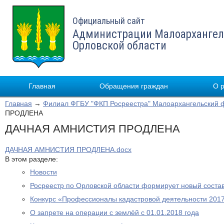
Официальный сайт
Администрации Малоархангел
Орловской области
Главная
Обращения граждан
О 
Главная
→
Филиал ФГБУ "ФКП Росреестра" Малоархангельский 
ПРОДЛЕНА
ДАЧНАЯ АМНИСТИЯ ПРОДЛЕНА
ДАЧНАЯ АМНИСТИЯ ПРОДЛЕНА.docx
В этом разделе:
Новости
Росреестр по Орловской области формирует новый соста
Конкурс «Профессионалы кадастровой деятельности 2017
О запрете на операции с землёй с 01.01.2018 года