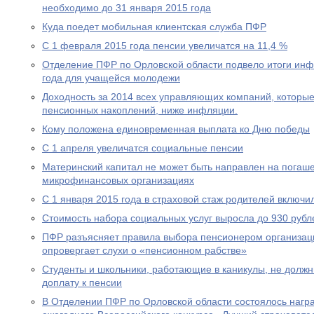
необходимо до 31 января 2015 года
Куда поедет мобильная клиентская служба ПФР
С 1 февраля 2015 года пенсии увеличатся на 11,4 %
Отделение ПФР по Орловской области подвело итоги ин
года для учащейся молодежи
Доходность за 2014 всех управляющих компаний, которы
пенсионных накоплений, ниже инфляции.
Кому положена единовременная выплата ко Дню победы
С 1 апреля увеличатся социальные пенсии
Материнский капитал не может быть направлен на погаше
микрофинансовых организациях
С 1 января 2015 года в страховой стаж родителей включи
Стоимость набора социальных услуг выросла до 930 рубл
ПФР разъясняет правила выбора пенсионером организац
опровергает слухи о «пенсионном рабстве»
Студенты и школьники, работающие в каникулы, не долж
доплату к пенсии
В Отделении ПФР по Орловской области состоялось нагр