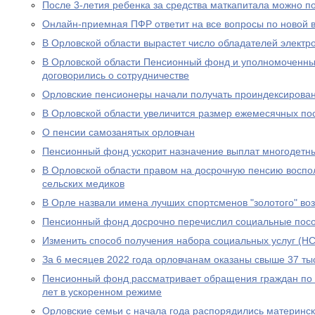
После 3-летия ребенка за средства маткапитала можно п
Онлайн-приемная ПФР ответит на все вопросы по новой вы
В Орловской области вырастет число обладателей электр
В Орловской области Пенсионный фонд и уполномоченны
договорились о сотрудничестве
Орловские пенсионеры начали получать проиндексирова
В Орловской области увеличится размер ежемесячных по
О пенсии самозанятых орловчан
Пенсионный фонд ускорит назначение выплат многодетн
В Орловской области правом на досрочную пенсию воспо
сельских медиков
В Орле назвали имена лучших спортсменов "золотого" во
Пенсионный фонд досрочно перечислил социальные посо
Изменить способ получения набора социальных услуг (НС
За 6 месяцев 2022 года орловчанам оказаны свыше 37 тыс
Пенсионный фонд рассматривает обращения граждан по в
лет в ускоренном режиме
Орловские семьи с начала года распорядились материнс