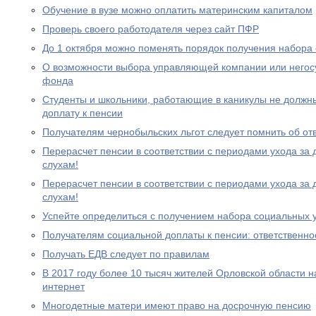
Обучение в вузе можно оплатить материнским капиталом
Проверь своего работодателя через сайт ПФР
До 1 октября можно поменять порядок получения набора 
О возможности выбора управляющей компании или негос
фонда
Студенты и школьники, работающие в каникулы не должн
доплату к пенсии
Получателям чернобыльских льгот следует помнить об от
Перерасчет пенсии в соответствии с периодами ухода за 
слухам!
Перерасчет пенсии в соответствии с периодами ухода за 
слухам!
Успейте определиться с получением набора социальных у
Получателям социальной доплаты к пенсии: ответственно
Получать ЕДВ следует по правилам
В 2017 году более 10 тысяч жителей Орловской области 
интернет
Многодетные матери имеют право на досрочную пенсию