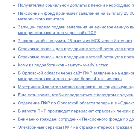
Получателям социальной доплаты к пенсии необходимо п
Пенсионный фонд принимает заявления на выплату 25 00
материнского капитала
Запущен сервис подачи заявления на единовременную вы
материнского капитала через сайт ПФР
7 шагов, чтобы получить 25 тысяч из МСК через Интернет
Страховые взносы для предпринимателей останутся пре
Страховые взносы для предпринимателей останутся пре
Кому из педработников «зачтут» учебу в стаж
В Орловской области через сайт ПФР заявление на едино
материнского капитала подали более 4 тыс. человек
Материнский капитал можно направить на социальную а
Еще есть время, чтобы определиться с порядком получен
Отделение ПФР по Орловской области теперь и в «Однок
В августе ПФР производит перерасчет страховых пенсий
Вниманию граждан: сотрудники Пенсионного фонда по до
Электронные сервисы ПФР на страже интересов граждан