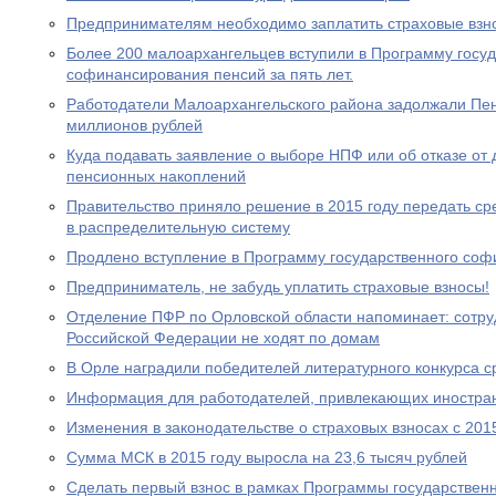
Предпринимателям необходимо заплатить страховые взно
Более 200 малоархангельцев вступили в Программу госу
софинансирования пенсий за пять лет.
Работодатели Малоархангельского района задолжали Пе
миллионов рублей
Куда подавать заявление о выборе НПФ или об отказе о
пенсионных накоплений
Правительство приняло решение в 2015 году передать с
в распределительную систему
Продлено вступление в Программу государственного со
Предприниматель, не забудь уплатить страховые взносы!
Отделение ПФР по Орловской области напоминает: сотр
Российской Федерации не ходят по домам
В Орле наградили победителей литературного конкурса 
Информация для работодателей, привлекающих иностра
Изменения в законодательстве о страховых взносах с 201
Сумма МСК в 2015 году выросла на 23,6 тысяч рублей
Сделать первый взнос в рамках Программы государствен