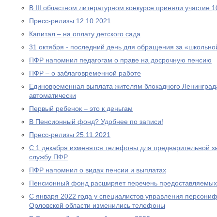
В III областном литературном конкурсе приняли участие 
Пресс-релизы 12.10.2021
Капитал – на оплату детского сада
31 октября - последний день для обращения за «школьно
ПФР напомнил педагогам о праве на досрочную пенсию
ПФР – о заблаговременной работе
Единовременная выплата жителям блокадного Ленинграда
автоматически
Первый ребенок – это к деньгам
В Пенсионный фонд? Удобнее по записи!
Пресс-релизы 25.11.2021
С 1 декабря изменятся телефоны для предварительной за
службу ПФР
ПФР напомнил о видах пенсии и выплатах
Пенсионный фонд расширяет перечень предоставляемых
С января 2022 года у специалистов управления персони
Орловской области изменились телефоны