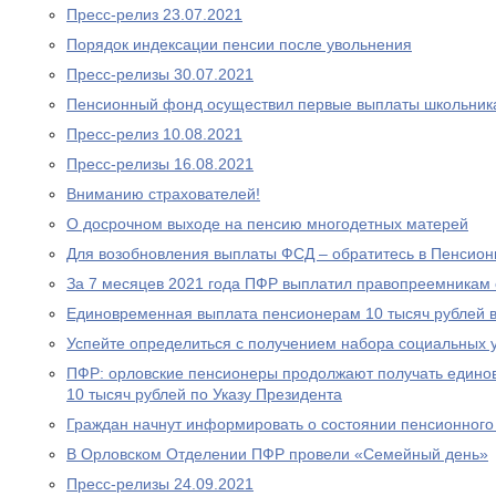
Пресс-релиз 23.07.2021
Порядок индексации пенсии после увольнения
Пресс-релизы 30.07.2021
Пенсионный фонд осуществил первые выплаты школьник
Пресс-релиз 10.08.2021
Пресс-релизы 16.08.2021
Вниманию страхователей!
О досрочном выходе на пенсию многодетных матерей
Для возобновления выплаты ФСД – обратитесь в Пенсио
За 7 месяцев 2021 года ПФР выплатил правопреемникам 
Единовременная выплата пенсионерам 10 тысяч рублей в
Успейте определиться с получением набора социальных у
ПФР: орловские пенсионеры продолжают получать едино
10 тысяч рублей по Указу Президента
Граждан начнут информировать о состоянии пенсионного 
В Орловском Отделении ПФР провели «Семейный день»
Пресс-релизы 24.09.2021