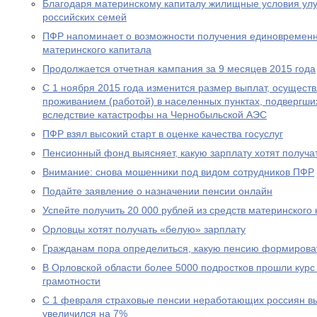
Благодаря материнскому капиталу жилищные условия ул
российских семей
ПФР напоминает о возможности получения единовременн
материнского капитала
Продолжается отчетная кампания за 9 месяцев 2015 года
С 1 ноября 2015 года изменится размер выплат, осущест
проживанием (работой) в населенных пунктах, подвергш
вследствие катастрофы на Чернобыльской АЭС
ПФР взял высокий старт в оценке качества госуслуг
Пенсионный фонд выясняет, какую зарплату хотят получа
Внимание: снова мошенники под видом сотрудников ПФР
Подайте заявление о назначении пенсии онлайн
Успейте получить 20 000 рублей из средств материнского
Орловцы хотят получать «белую» зарплату
Гражданам пора определиться, какую пенсию формирова
В Орловской области более 5000 подростков прошли курс
грамотности
С 1 февраля страховые пенсии неработающих россиян в
увеличился на 7%