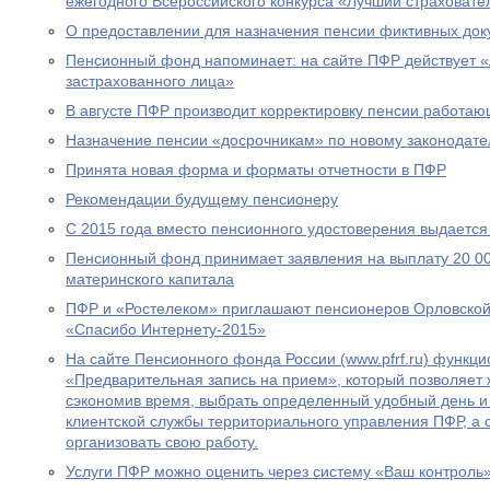
ежегодного Всероссийского конкурса «Лучший страховател
О предоставлении для назначения пенсии фиктивных док
Пенсионный фонд напоминает: на сайте ПФР действует 
застрахованного лица»
В августе ПФР производит корректировку пенсии работа
Назначение пенсии «досрочникам» по новому законодател
Принята новая форма и форматы отчетности в ПФР
Рекомендации будущему пенсионеру
С 2015 года вместо пенсионного удостоверения выдается
Пенсионный фонд принимает заявления на выплату 20 00
материнского капитала
ПФР и «Ростелеком» приглашают пенсионеров Орловской 
«Спасибо Интернету-2015»
На сайте Пенсионного фонда России (www.pfrf.ru) функц
«Предварительная запись на прием», который позволяет 
сэкономив время, выбрать определенный удобный день и
клиентской службы территориального управления ПФР, а
организовать свою работу.
Услуги ПФР можно оценить через систему «Ваш контроль