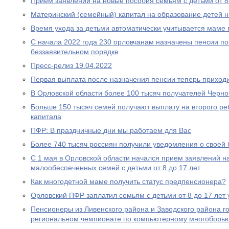
Прием заявлений на новые пособия семьям с детьми от 8 
Материнский (семейный) капитал на образование детей 
Время ухода за детьми автоматически учитывается маме
С начала 2022 года 230 орловчанам назначены пенсии по
беззаявительном порядке
Пресс-релиз 19.04.2022
Первая выплата после назначения пенсии теперь приходи
В Орловской области более 100 тысяч получателей Черн
Больше 150 тысяч семей получают выплату на второго ре
капитала
ПФР: В праздничные дни мы работаем для Вас
Более 740 тысяч россиян получили уведомления о своей
С 1 мая в Орловской области начался прием заявлений н
малообеспеченных семей с детьми от 8 до 17 лет
Как многодетной маме получить статус предпенсионера?
Орловский ПФР заплатил семьям с детьми от 8 до 17 лет 
Пенсионеры из Ливенского района и Заводского района г
региональном чемпионате по компьютерному многоборь