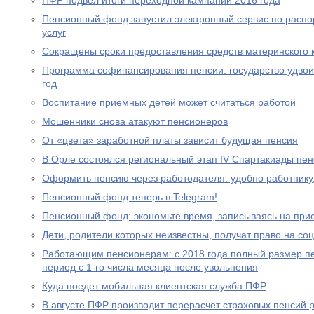
ПФР подвел итоги переходной кампании 2016 года
Пенсионный фонд запустил электронный сервис по расп
услуг
Сокращены сроки предоставления средств материнского 
Программа софинансирования пенсии: государство удвоил
год
Воспитание приемных детей может считаться работой
Мошенники снова атакуют пенсионеров
От «цвета» заработной платы зависит будущая пенсия
В Орле состоялся региональный этап IV Спартакиады пе
Оформить пенсию через работодателя: удобно работнику
Пенсионный фонд теперь в Telegram!
Пенсионный фонд: экономьте время, записываясь на при
Дети, родители которых неизвестны, получат право на с
Работающим пенсионерам: с 2018 года полный размер пе
период с 1-го числа месяца после увольнения
Куда поедет мобильная клиентская служба ПФР
В августе ПФР производит перерасчет страховых пенсий