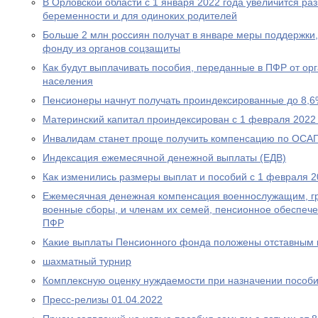
В Орловской области с 1 января 2022 года увеличится р
беременности и для одиноких родителей
Больше 2 млн россиян получат в январе меры поддержк
фонду из органов соцзащиты
Как будут выплачивать пособия, переданные в ПФР от ор
населения
Пенсионеры начнут получать проиндексированные до 8,6
Материнский капитал проиндексирован с 1 февраля 2022
Инвалидам станет проще получить компенсацию по ОСА
Индексация ежемесячной денежной выплаты (ЕДВ)
Как изменились размеры выплат и пособий с 1 февраля 2
Ежемесячная денежная компенсация военнослужащим, г
военные сборы, и членам их семей, пенсионное обеспеч
ПФР
Какие выплаты Пенсионного фонда положены отставным 
шахматный турнир
Комплексную оценку нуждаемости при назначении пособ
Пресс-релизы 01.04.2022