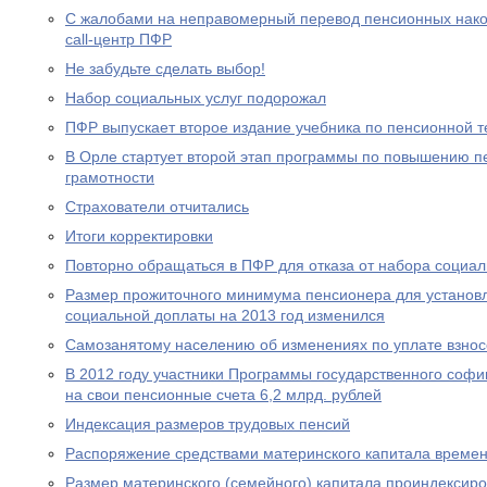
С жалобами на неправомерный перевод пенсионных нако
call-центр ПФР
Не забудьте сделать выбор!
Набор социальных услуг подорожал
ПФР выпускает второе издание учебника по пенсионной т
В Орле стартует второй этап программы по повышению п
грамотности
Страхователи отчитались
Итоги корректировки
Повторно обращаться в ПФР для отказа от набора социал
Размер прожиточного минимума пенсионера для устано
социальной доплаты на 2013 год изменился
Самозанятому населению об изменениях по уплате взносо
В 2012 году участники Программы государственного соф
на свои пенсионные счета 6,2 млрд. рублей
Индексация размеров трудовых пенсий
Распоряжение средствами материнского капитала времен
Размер материнского (семейного) капитала проиндексир