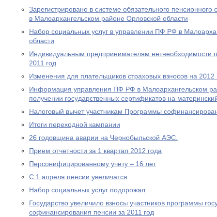
Зарегистрировано в системе обязательного пенсионного 
в Малоархангельском районе Орловской области
Набор социальных услуг в управлении ПФ РФ в Малоарха
области
Индивидуальным предпринимателям нетнеобходимости пр
2011 год
Изменения для плательщиков страховых взносов на 2012 
Информация управления ПФ РФ в Малоархангельском ра
получении государственных сертификатов на материнский
Налоговый вычет участникам Программы софинансирова
Итоги переходной кампании
26 годовщина аварии на Чернобыльской АЭС.
Прием отчетности за 1 квартал 2012 года
Персонифицированному учету – 16 лет
С 1 апреля пенсии увеличатся
Набор социальных услуг подорожал
Государство увеличило взносы участников программы гос
софинансирования пенсии за 2011 год