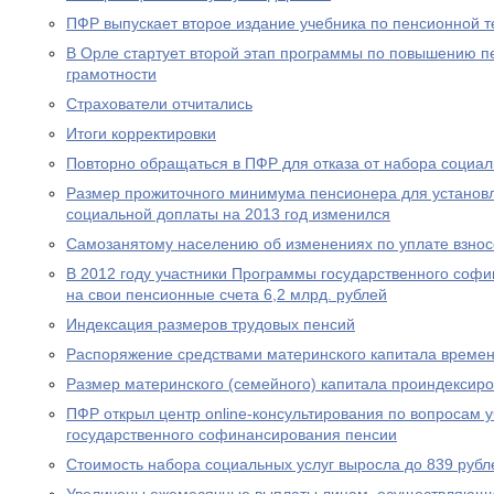
ПФР выпускает второе издание учебника по пенсионной т
В Орле стартует второй этап программы по повышению п
грамотности
Страхователи отчитались
Итоги корректировки
Повторно обращаться в ПФР для отказа от набора социал
Размер прожиточного минимума пенсионера для устано
социальной доплаты на 2013 год изменился
Самозанятому населению об изменениях по уплате взносо
В 2012 году участники Программы государственного соф
на свои пенсионные счета 6,2 млрд. рублей
Индексация размеров трудовых пенсий
Распоряжение средствами материнского капитала времен
Размер материнского (семейного) капитала проиндексир
ПФР открыл центр online-консультирования по вопросам 
государственного софинансирования пенсии
Стоимость набора социальных услуг выросла до 839 рубл