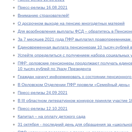
Пресс-релизы 16.08.2021
Вниманию страхователей!
О досрочном выходе на пенсию многодетных матерей
Для возобновления выплаты ФСД – обратитесь в Пенсио
За 7 месяцев 2021 года ПФР выплатил правопреемникам 
Единовременная выплата пенсионерам 10 тысяч рублей в
Успейте определиться с получением набора социальных у
ПФР: орловские пенсионеры продолжают получать едино
10 тысяч рублей по Указу Президента
Граждан начнут информировать о состоянии пенсионного 
В Орловском Отделении ПФР провели «Семейный день»
Пресс-релизы 24.09.2021
В III областном литературном конкурсе приняли участие 
Пресс-релизы 12.10.2021
Капитал – на оплату детского сада
31 октября - последний день для обращения за «школьно