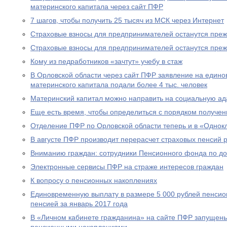
материнского капитала через сайт ПФР
7 шагов, чтобы получить 25 тысяч из МСК через Интернет
Страховые взносы для предпринимателей останутся пре
Страховые взносы для предпринимателей останутся пре
Кому из педработников «зачтут» учебу в стаж
В Орловской области через сайт ПФР заявление на едино
материнского капитала подали более 4 тыс. человек
Материнский капитал можно направить на социальную а
Еще есть время, чтобы определиться с порядком получен
Отделение ПФР по Орловской области теперь и в «Однок
В августе ПФР производит перерасчет страховых пенсий
Вниманию граждан: сотрудники Пенсионного фонда по до
Электронные сервисы ПФР на страже интересов граждан
К вопросу о пенсионных накоплениях
Единовременную выплату в размере 5 000 рублей пенсио
пенсией за январь 2017 года
В «Личном кабинете гражданина» на сайте ПФР запущен