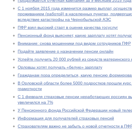
Продолжается отчетная кампания за 9 месяцев 2015 года
С 1 ноября 2015 года изменится размер выплат, осущест
проживанием (работой) в населенных пунктах, подвергш
вследствие катастрофы на Чернобыльской АЭС
ПФР взял высокий старт в оценке качества госуслуг
Пенсионный фонд выясняет, какую зарплату хотят получа
Внимание: снова мошенники под видом сотрудников ПФР
Подайте заявление о назначении пенсии онлайн
Успейте получить 20 000 рублей из средств материнского
Орловцы хотят получать «белую» зарплату
Гражданам пора определиться, какую пенсию формирова
В Орловской области более 5000 подростков прошли курс
грамотности
С 1 февраля страховые пенсии неработающих россиян в
увеличился на 7%
У Пенсионного фонда Российской Федерации новый теле
Информация для получателей страховых пенсий
Страхователям важно не забыть о новой отчетности в ПФ