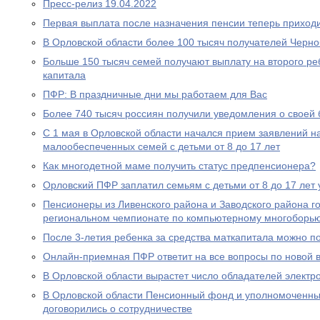
Пресс-релиз 19.04.2022
Первая выплата после назначения пенсии теперь приходи
В Орловской области более 100 тысяч получателей Черн
Больше 150 тысяч семей получают выплату на второго ре
капитала
ПФР: В праздничные дни мы работаем для Вас
Более 740 тысяч россиян получили уведомления о своей
С 1 мая в Орловской области начался прием заявлений н
малообеспеченных семей с детьми от 8 до 17 лет
Как многодетной маме получить статус предпенсионера?
Орловский ПФР заплатил семьям с детьми от 8 до 17 лет 
Пенсионеры из Ливенского района и Заводского района г
региональном чемпионате по компьютерному многоборь
После 3-летия ребенка за средства маткапитала можно п
Онлайн-приемная ПФР ответит на все вопросы по новой вы
В Орловской области вырастет число обладателей электр
В Орловской области Пенсионный фонд и уполномоченны
договорились о сотрудничестве