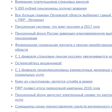
Вниманию плательщиков страховых взносов
5 000 рублей пенсионеры получат вовремя
Все больше граждан Орловской области выбирают самый
с ПФР - Интернет
Пенсионная система: что ждет россиян в 2017 году
Пенсионный фонд России завершил единовременную выпл
пенсионерам
Федеральная социальная доплата к пенсии неработающи
области
С 1 февраля страховые пенсии россиян увеличиваются н
Остерегайтесь мошенников!
С 1 февраля проиндексированы ежемесячные денежные в
социальных услуг
Кому из «льготников» зачтется служба в армии
ПФР подвел итоги переходной кампании 2016 года
Пенсионный фонд запустил электронный сервис по расп
услуг
Сокращены сроки предоставления средств материнского 