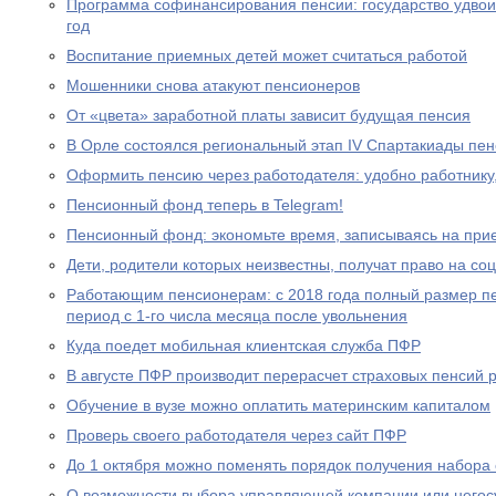
Программа софинансирования пенсии: государство удвоил
год
Воспитание приемных детей может считаться работой
Мошенники снова атакуют пенсионеров
От «цвета» заработной платы зависит будущая пенсия
В Орле состоялся региональный этап IV Спартакиады пе
Оформить пенсию через работодателя: удобно работнику
Пенсионный фонд теперь в Telegram!
Пенсионный фонд: экономьте время, записываясь на при
Дети, родители которых неизвестны, получат право на с
Работающим пенсионерам: с 2018 года полный размер пе
период с 1-го числа месяца после увольнения
Куда поедет мобильная клиентская служба ПФР
В августе ПФР производит перерасчет страховых пенсий
Обучение в вузе можно оплатить материнским капиталом
Проверь своего работодателя через сайт ПФР
До 1 октября можно поменять порядок получения набора 
О возможности выбора управляющей компании или негос