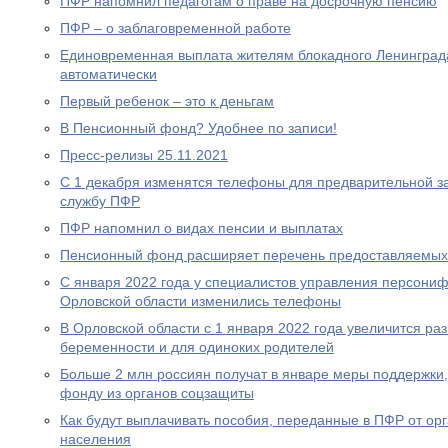
ПФР напомнил педагогам о праве на досрочную пенсию
ПФР – о заблаговременной работе
Единовременная выплата жителям блокадного Ленинграда
автоматически
Первый ребенок – это к деньгам
В Пенсионный фонд? Удобнее по записи!
Пресс-релизы 25.11.2021
С 1 декабря изменятся телефоны для предварительной за
службу ПФР
ПФР напомнил о видах пенсии и выплатах
Пенсионный фонд расширяет перечень предоставляемых
С января 2022 года у специалистов управления персони
Орловской области изменились телефоны
В Орловской области с 1 января 2022 года увеличится р
беременности и для одиноких родителей
Больше 2 млн россиян получат в январе меры поддержк
фонду из органов соцзащиты
Как будут выплачивать пособия, переданные в ПФР от ор
населения