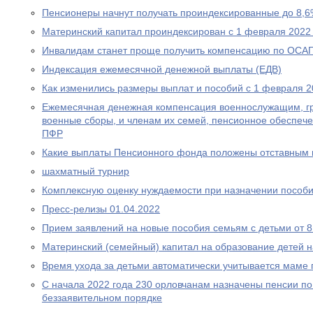
Пенсионеры начнут получать проиндексированные до 8,6
Материнский капитал проиндексирован с 1 февраля 2022
Инвалидам станет проще получить компенсацию по ОСА
Индексация ежемесячной денежной выплаты (ЕДВ)
Как изменились размеры выплат и пособий с 1 февраля 2
Ежемесячная денежная компенсация военнослужащим, г
военные сборы, и членам их семей, пенсионное обеспеч
ПФР
Какие выплаты Пенсионного фонда положены отставным 
шахматный турнир
Комплексную оценку нуждаемости при назначении пособ
Пресс-релизы 01.04.2022
Прием заявлений на новые пособия семьям с детьми от 8 
Материнский (семейный) капитал на образование детей 
Время ухода за детьми автоматически учитывается маме
С начала 2022 года 230 орловчанам назначены пенсии по
беззаявительном порядке