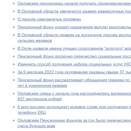
Орловские пенсионеры начали получать проиндексирова
В Орловской области увеличится размер ежемесячных по
О пенсии самозанятых орловчан
Пенсионный фонд ускорит назначение выплат многодетн
В Орловской области правом на досрочную пенсию воспо
сельских медиков
В Орле назвали имена лучших спортсменов "золотого" во
Пенсионный фонд досрочно перечислил социальные посо
Изменить способ получения набора социальных услуг (НС
За 6 месяцев 2022 года орловчанам оказаны свыше 37 тыс
Пенсионный фонд рассматривает обращения граждан по в
лет в ускоренном режиме
Орловские семьи с начала года распорядились материнс
837 миллионов рублей
6 млн россиян используют кодовое слово для получения 
телефону ЕКЦ
Орловским Пенсионным фондом за год было перечислено
счета будущих мам