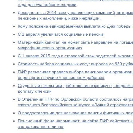
года для учащейся молодежи
Доходность за 2014 всех управляющих компаний, которы
пенсионных накоплений, ниже инфляции.
Кому положена единовременная выплата ко Дню победы
С 1 апреля увеличатся социальные пенсии
Материнский капитал не может быть направлен на погаше
микрофинансовых организациях
С 1 января 2015 года в страховой стаж родителей включи
Стоимость набора социальных услуг выросла до 930 рубл
ПФР разъясняет правила выбора пенсионером организац
опровергает слухи о «пенсионном рабстве»
Студенты и школьники, работающие в каникулы, не долж
доплату к пенсии
В Отделении ПФР по Орловской области состоялось нагр
ежегодного Всероссийского конкурса «Лучший страховател
О предоставлении для назначения пенсии фиктивных док
Пенсионный фонд напоминает: на сайте ПФР действует 
застрахованного лица»