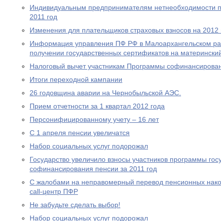
Индивидуальным предпринимателям нетнеобходимости пр
2011 год
Изменения для плательщиков страховых взносов на 2012 
Информация управления ПФ РФ в Малоархангельском ра
получении государственных сертификатов на материнский
Налоговый вычет участникам Программы софинансирова
Итоги переходной кампании
26 годовщина аварии на Чернобыльской АЭС.
Прием отчетности за 1 квартал 2012 года
Персонифицированному учету – 16 лет
С 1 апреля пенсии увеличатся
Набор социальных услуг подорожал
Государство увеличило взносы участников программы гос
софинансирования пенсии за 2011 год
С жалобами на неправомерный перевод пенсионных нако
call-центр ПФР
Не забудьте сделать выбор!
Набор социальных услуг подорожал