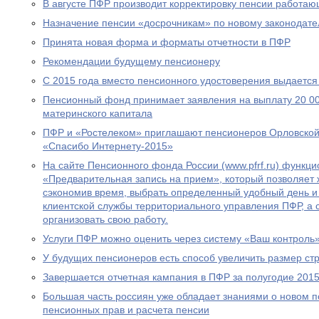
В августе ПФР производит корректировку пенсии работа
Назначение пенсии «досрочникам» по новому законодател
Принята новая форма и форматы отчетности в ПФР
Рекомендации будущему пенсионеру
С 2015 года вместо пенсионного удостоверения выдается
Пенсионный фонд принимает заявления на выплату 20 00
материнского капитала
ПФР и «Ростелеком» приглашают пенсионеров Орловской 
«Спасибо Интернету-2015»
На сайте Пенсионного фонда России (www.pfrf.ru) функц
«Предварительная запись на прием», который позволяет 
сэкономив время, выбрать определенный удобный день и
клиентской службы территориального управления ПФР, а
организовать свою работу.
Услуги ПФР можно оценить через систему «Ваш контроль
У будущих пенсионеров есть способ увеличить размер ст
Завершается отчетная кампания в ПФР за полугодие 2015
Большая часть россиян уже обладает знаниями о новом 
пенсионных прав и расчета пенсии