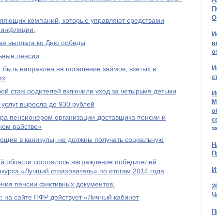
Н
П
О
авляющих компаний, которые управляют средствами
 инфляции.
И
ая выплата ко Дню победы
н
о
льные пенсии
И
 быть направлен на погашение займов, взятых в
с
ях
овой стаж родителей включили уход за четырьмя детьми
И
М
услуг выросла до 930 рублей
о
ра пенсионером организации-доставщика пенсии и
с
ном рабстве»
з
ющие в каникулы, не должны получать социальную
Н
П
й области состоялось награждение победителей
И
нкурса «Лучший страхователь» по итогам 2014 года
ения пенсии фиктивных документов.
2
Ч
 на сайте ПФР действует «Личный кабинет
П