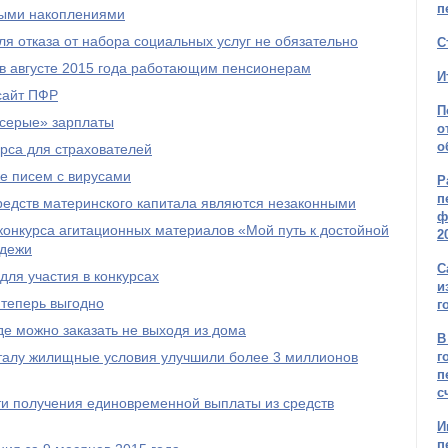
п
ыми накоплениями
я отказа от набора социальных услуг не обязательно
С
 в августе 2015 года работающим пенсионерам
И
сайт ПФР
П
серые» зарплаты
о
о
рса для страхователей
е писем с вирусами
Р
п
редств материнского капитала являются незаконными
ф
онкурса агитационных материалов «Мой путь к достойной
2
одежи
С
ля участия в конкурсах
и
 теперь выгодно
г
е можно заказать не выходя из дома
В
талу жилищные условия улучшили более 3 миллионов
г
п
с
и получения единовременной выплаты из средств
И
п