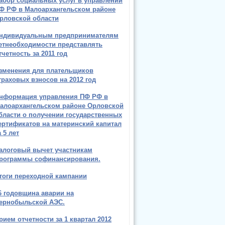
абор социальных услуг в управлении
Ф РФ в Малоархангельском районе
рловской области
ндивидуальным предпринимателям
етнеобходимости представлять
тчетность за 2011 год
зменения для плательщиков
траховых взносов на 2012 год
нформация управления ПФ РФ в
алоархангельском районе Орловской
бласти о получении государственных
ертификатов на материнский капитал
а 5 лет
алоговый вычет участникам
рограммы софинансирования.
тоги переходной кампании
6 годовщина аварии на
ернобыльской АЭС.
рием отчетности за 1 квартал 2012