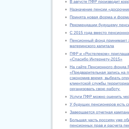
В августе ПФР производит ко
Назначение пенсии «досрочник
Принята новая форма и форма
Рекомендации будущему пенс
С 2015 года вместо пенсионно
Пенсионный фонд принимает за
материнского капитала
ПФР и «Ростелеком» приглашаю
«Спасибо Интернету-2015»
На сайте Пенсионного фонда Р
«Предварительная запись на п
сэкономив время, выбрать оп
клиентской службы территориа
организовать свою работу.
Услуги ПФР можно оценить че
У будущих пенсионеров есть с
Завершается отчетная кампани
Большая часть россиян уже о
пенсионных прав и расчета пе