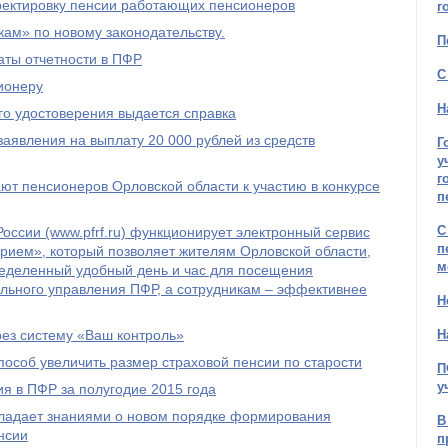
рректировку пенсии работающих пенсионеров
г
ам» по новому законодательству.
П
ты отчетности в ПФР
С
ионеру
Н
го удостоверения выдается справка
явления на выплату 20 000 рублей из средств
Г
у
г
т пенсионеров Орловской области к участию в конкурсе
п
С
оссии (www.pfrf.ru) функционирует электронный сервис
п
рием», который позволяет жителям Орловской области,
м
ределенный удобный день и час для посещения
льного управления ПФР, а сотрудникам – эффективнее
Н
рез систему «Ваш контроль»
Н
пособ увеличить размер страховой пенсии по старости
П
у
я в ПФР за полугодие 2015 года
бладает знаниями о новом порядке формирования
В
нсии
п