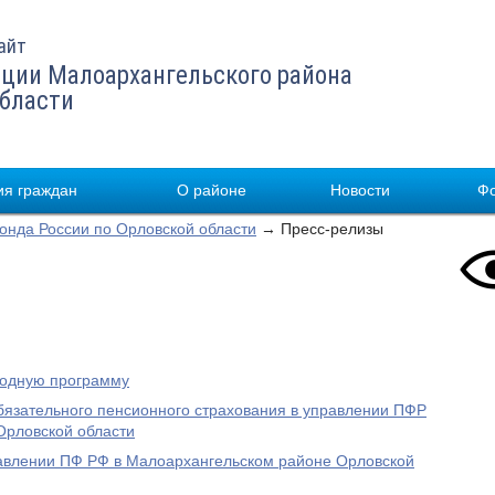
айт
ции Малоархангельского района
области
я граждан
О районе
Новости
Ф
нда России по Орловской области
→ Пресс-релизы
родную программу
бязательного пенсионного страхования в управлении ПФР
Орловской области
равлении ПФ РФ в Малоархангельском районе Орловской