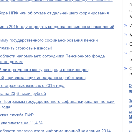
п
с
ыборе НПФ или об отказе от дальнейшего формирования
М
И
е в 2015 году передать средства пенсионных накоплений
М
амму государственного софинансирования пенсии
С
платить страховые взносы!
П
области напоминает: сотрудники Пенсионного фонда
р
ят по домам
О
 литературного конкурса среди пенсионеров
Р
ей, привлекающих иностранных работников
о страховых взносах с 2015 года
О
п
а на 23,6 тысяч рублей
З
ах Программы государственного софинансирования пенсии
о
 года
с
тская служба ПФР
М
о
 увеличатся на 11,4 %
области подвело итоги информационной кампании 2014