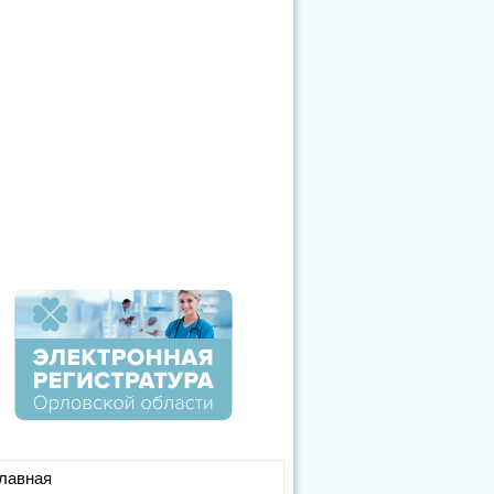
лавная