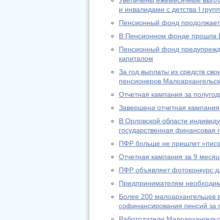
Увеличены ежемесячные выпл
и инвалидами с детства I груп
Пенсионный фонд продолжает 
В Пенсионном фонде прошла 
Пенсионный фонд предупрежда
капиталом
За год выплаты из средств св
пенсионеров Малоархангельск
Отчетная кампания за полугод
Завершена отчетная кампания 
В Орловской области индивид
государственная финансовая п
ПФР больше не пришлет «писе
Отчетная кампания за 9 месяц
ПФР объявляет фотоконкурс д
Предпринимателям необходимо
Более 200 малоархангельцев в
софинансирования пенсий за п
Работодатели Малоархангельс