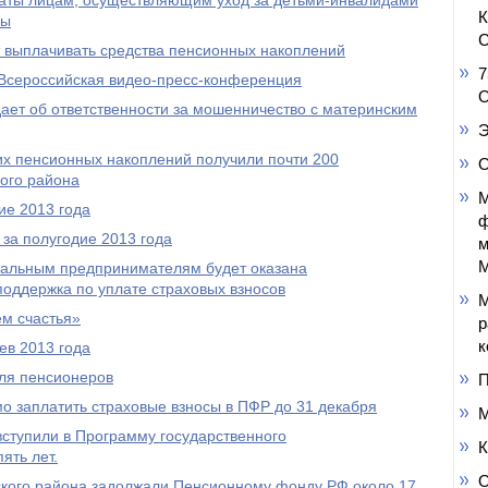
аты лицам, осуществляющим уход за детьми-инвалидами
пы
С
выплачивать средства пенсионных накоплений
7
Всероссийская видео-пресс-конференция
О
ет об ответственности за мошенничество с материнским
Э
оих пенсионных накоплений получили почти 200
О
ого района
М
ие 2013 года
ф
за полугодие 2013 года
м
М
уальным предпринимателям будет оказана
оддержка по уплате страховых взносов
М
м счастья»
р
к
ев 2013 года
ля пенсионеров
П
 заплатить страховые взносы в ПФР до 31 декабря
М
ступили в Программу государственного
К
ять лет.
О
кого района задолжали Пенсионному фонду РФ около 17