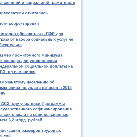
енсионной и социальной грамотности
трахователи отчитались
тоги корректировки
овторно обращаться в ПФР для
тказа от набора социальных услуг не
бязательно
азмер прожиточного минимума
енсионера для установления
едеральной социальной доплаты на
013 год изменился
амозанятому населению об
зменениях по уплате взносов в 2013
оду
 2012 году участники Программы
осударственного софинансирования
енсии внесли на свои пенсионные
чета 6,2 млрд. рублей
ндексация размеров трудовых
енсий