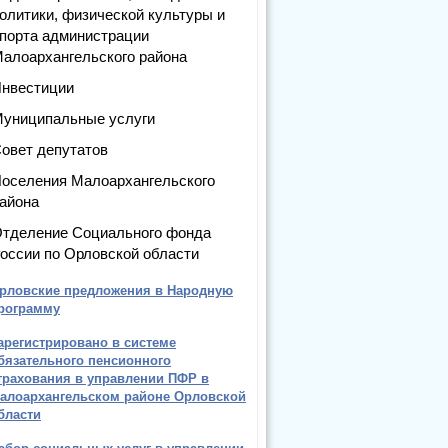
олитики, физической культуры и
порта администрации
алоархангельского района
нвестиции
униципальные услуги
овет депутатов
оселения Малоархангельского
айона
тделение Социального фонда
оссии по Орловской области
рловские предложения в Народную
рограмму
арегистрировано в системе
бязательного пенсионного
трахования в управлении ПФР в
алоархангельском районе Орловской
бласти