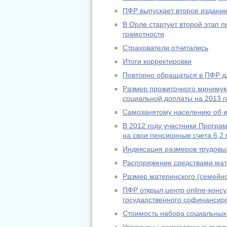
ПФР выпускает второе издание
В Орле стартует второй этап
грамотности
Страхователи отчитались
Итоги корректировки
Повторно обращаться в ПФР дл
Размер прожиточного минимум
социальной доплаты на 2013 г
Самозанятому населению об из
В 2012 году участники Програ
на свои пенсионные счета 6,2 
Индексация размеров трудовы
Распоряжение средствами мат
Размер материнского (семейно
ПФР открыл центр online-конс
государственного софинансир
Стоимость набора социальных 