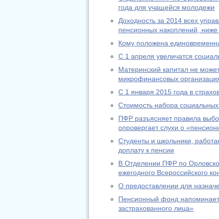
года для учащейся молодежи
Доходность за 2014 всех упр
пенсионных накоплений, ниже
Кому положена единовременн
С 1 апреля увеличатся социа
Материнский капитал не может
микрофинансовых организаци
С 1 января 2015 года в страх
Стоимость набора социальных 
ПФР разъясняет правила выбо
опровергает слухи о «пенсион
Студенты и школьники, работа
доплату к пенсии
В Отделении ПФР по Орловско
ежегодного Всероссийского ко
О предоставлении для назнач
Пенсионный фонд напоминает:
застрахованного лица»