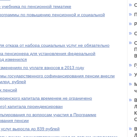
О
 учебника по пенсионной тематике
П
 программы по повышению пенсионной и социальной
Р
С
С
я отказа от набора социальных услуг не обязательно
П
а пенсионера для установления федеральной
В
од изменился
Г
менениях по уплате взносов в 2013 году
У
ммы государственного софинансирования пенсии внесли
млрд. рублей
М
х пенсий
ч
еринского капитала временем не ограничено
го) капитала проиндексирован
ультирования по вопросам участия в Программе
С
ования пенсии
услуг выросла до 839 рублей