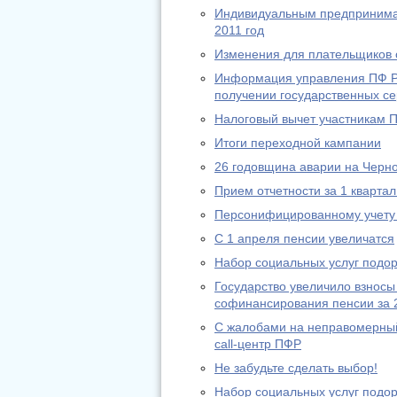
Индивидуальным предпринимат
2011 год
Изменения для плательщиков с
Информация управления ПФ РФ
получении государственных се
Налоговый вычет участникам 
Итоги переходной кампании
26 годовщина аварии на Черн
Прием отчетности за 1 квартал
Персонифицированному учету 
С 1 апреля пенсии увеличатся
Набор социальных услуг подо
Государство увеличило взносы
софинансирования пенсии за 
С жалобами на неправомерный
call-центр ПФР
Не забудьте сделать выбор!
Набор социальных услуг подо