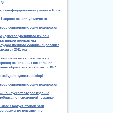
ода
ерсонифицированному учету – 16 лет
 1 апреля пенсии увеличатся
абор социальных услуг подорожал
осударство увеличило взносы
частников программы
осударственного софинансирования
енсии за 2011 год
 жалобами на неправомерный
еревод пенсионных накоплений
ожно обратиться в call-центр ПФР
е забудьте сделать выбор!
абор социальных услуг подорожал
ФР выпускает второе издание
чебника по пенсионной тематике
 Орле стартует второй этап
рограммы по повышению