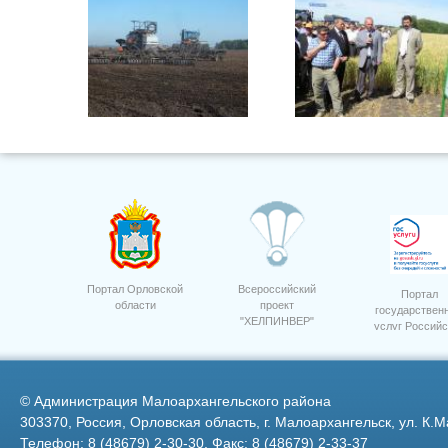
Сев озимых культур ООО
Фото 9
"Орелагроинвест"3
Портал Орловской
Всероссийский
Портал
области
проект
государствен
"ХЕЛПИНВЕР"
услуг Российс
Фото 8
Федерации
©
Администрация Малоархангельского района
303370, Россия, Орловская область, г. Малоархангельск, ул. К.М
Телефон: 8 (48679) 2-30-30, Факс: 8 (48679) 2-33-37