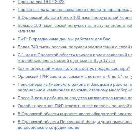
Пресс-релиз 19.04.2022
Первая выплата после назначения пенсии теперь приходи
В Орловской области более 100 тысяч получателей Черн
Больше 150 тысяч семей получают выплату на второго ре
капитала
ПФР: В праздничные дни мы работаем для Вас
Более 740 тысяч россиян получили уведомления о своей
С 1 мая в Орловской области начался прием заявлений н
малообеспеченных семей с детьми от 8 до 17 лет
Как многодетной маме получить статус предпенсионера?
Орловский ПФР заплатил семьям с детьми от 8 до 17 лет 
Пенсионеры из Ливенского района и Заводского района г
региональном чемпионате по компьютерному многоборь
После 3-летия ребенка за средства маткапитала можно п
Онлайн-приемная ПФР ответит на все вопросы по новой вы
В Орловской области вырастет число обладателей электр
В Орловской области Пенсионный фонд и уполномоченны
договорились о сотрудничестве