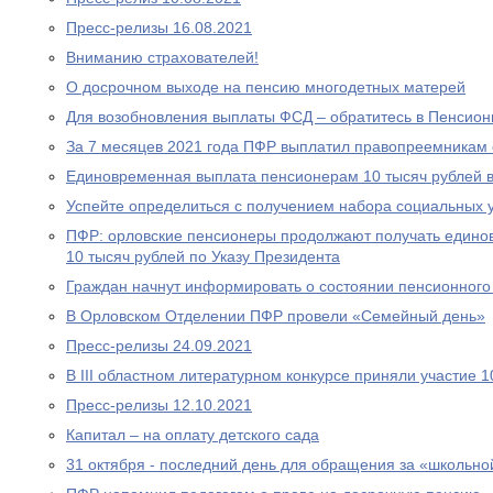
Пресс-релизы 16.08.2021
Вниманию страхователей!
О досрочном выходе на пенсию многодетных матерей
Для возобновления выплаты ФСД – обратитесь в Пенсио
За 7 месяцев 2021 года ПФР выплатил правопреемникам 
Единовременная выплата пенсионерам 10 тысяч рублей в
Успейте определиться с получением набора социальных у
ПФР: орловские пенсионеры продолжают получать едино
10 тысяч рублей по Указу Президента
Граждан начнут информировать о состоянии пенсионного 
В Орловском Отделении ПФР провели «Семейный день»
Пресс-релизы 24.09.2021
В III областном литературном конкурсе приняли участие 
Пресс-релизы 12.10.2021
Капитал – на оплату детского сада
31 октября - последний день для обращения за «школьно