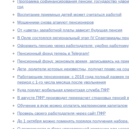
Программа софинансирования пенсии: государство удвоил
год
Воспитание приемных детей может считаться работой
Мошенники снова атакуют пенсионеров
От «цвета» заработной платы зависит будущая пенсия
В Орле состоялся региональный этап IV Спартакиады пе
Оформить пенсию через работодателя: удобно работнику
Пенсионный фонд теперь в Telegram!
Пенсионный фонд: экономьте время, записываясь на при
Дети, родители которых неизвестны, получат право на с
Работающим пенсионерам: с 2018 года полный размер пе
период с 1-го числа месяца после увольнения
Куда поедет мобильная клиентская служба ПФР
В августе ПФР производит перерасчет страховых пенсий
Обучение в вузе можно оплатить материнским капиталом
Проверь своего работодателя через сайт ПФР
До 1 октября можно поменять порядок получения набора 
О возможности выбора управляющей компании или негос