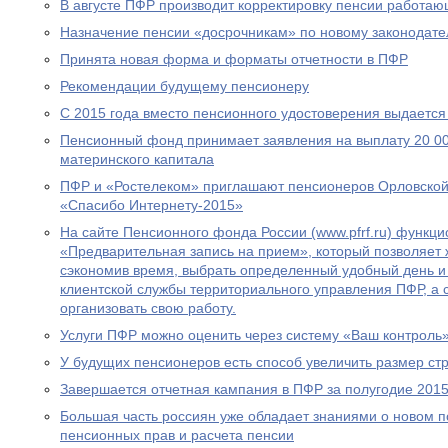
В августе ПФР производит корректировку пенсии работа
Назначение пенсии «досрочникам» по новому законодател
Принята новая форма и форматы отчетности в ПФР
Рекомендации будущему пенсионеру
С 2015 года вместо пенсионного удостоверения выдается
Пенсионный фонд принимает заявления на выплату 20 00
материнского капитала
ПФР и «Ростелеком» приглашают пенсионеров Орловской 
«Спасибо Интернету-2015»
На сайте Пенсионного фонда России (www.pfrf.ru) функц
«Предварительная запись на прием», который позволяет 
сэкономив время, выбрать определенный удобный день и
клиентской службы территориального управления ПФР, а
организовать свою работу.
Услуги ПФР можно оценить через систему «Ваш контроль
У будущих пенсионеров есть способ увеличить размер ст
Завершается отчетная кампания в ПФР за полугодие 2015
Большая часть россиян уже обладает знаниями о новом 
пенсионных прав и расчета пенсии