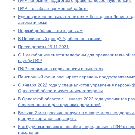
ПФР напомнил педагогам о праве на досрочную пенсию
ПФР – о заблаговременной работе
Единовременная выплата жителям блокадного Ленинграда
автоматически
Первый ребенок – это к деньгам
В Пенсионный фонд? Удобнее по записи!
Пресс-релизы 25.11.2021
С 1 декабря изменятся телефоны для предварительной за
службу ПФР
ПФР напомнил о видах пенсии и выплатах
Пенсионный фонд расширяет перечень предоставляемых
С января 2022 года у специалистов управления персони
Орловской области изменились телефоны
В Орловской области с 1 января 2022 года увеличится р
беременности и для одиноких родителей
Больше 2 млн россиян получат в январе меры поддержк
фонду из органов соцзащиты
Как будут выплачивать пособия, переданные в ПФР от ор
населения