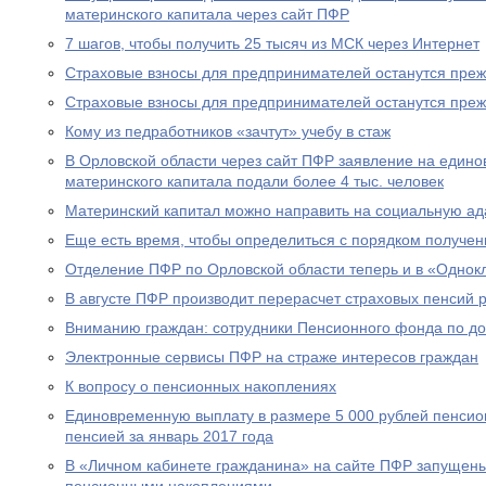
материнского капитала через сайт ПФР
7 шагов, чтобы получить 25 тысяч из МСК через Интернет
Страховые взносы для предпринимателей останутся пре
Страховые взносы для предпринимателей останутся пре
Кому из педработников «зачтут» учебу в стаж
В Орловской области через сайт ПФР заявление на едино
материнского капитала подали более 4 тыс. человек
Материнский капитал можно направить на социальную а
Еще есть время, чтобы определиться с порядком получен
Отделение ПФР по Орловской области теперь и в «Однок
В августе ПФР производит перерасчет страховых пенсий
Вниманию граждан: сотрудники Пенсионного фонда по до
Электронные сервисы ПФР на страже интересов граждан
К вопросу о пенсионных накоплениях
Единовременную выплату в размере 5 000 рублей пенсио
пенсией за январь 2017 года
В «Личном кабинете гражданина» на сайте ПФР запущен