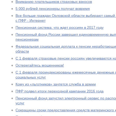
Вниманию плательщиков страховых взносов
5 000 рублей пенсионеры получат вовремя
Все больше граждан Орловской области выбирают самый
с ПФР - Интернет
Пенсионная система: что ждет россиян в 2017 году
Пенсионный фонд России завершил единовременную выпл
пенсионерам
Федеральная социальная доплата к пенсии неработающи
области
С 1 февраля страховые пенсии россиян увеличиваются н
Остерегайтесь мошенников!
С 1 февраля проиндексированы ежемесячные денежные в
социальных услуг
Кому из «льготников» зачтется служба в армии
ПФР подвел итоги переходной кампании 2016 года
Пенсионный фонд запустил электронный сервис по расп
услуг
Сокращены сроки предоставления средств материнского 