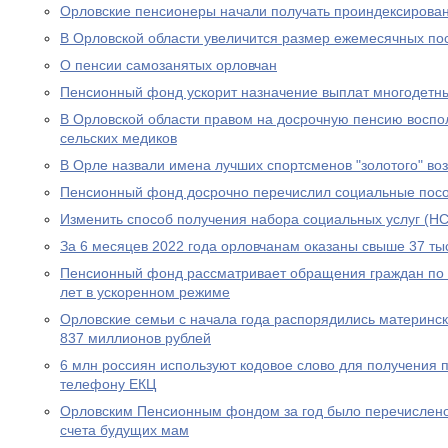
Орловские пенсионеры начали получать проиндексирова
В Орловской области увеличится размер ежемесячных по
О пенсии самозанятых орловчан
Пенсионный фонд ускорит назначение выплат многодетн
В Орловской области правом на досрочную пенсию воспо
сельских медиков
В Орле назвали имена лучших спортсменов "золотого" во
Пенсионный фонд досрочно перечислил социальные посо
Изменить способ получения набора социальных услуг (НС
За 6 месяцев 2022 года орловчанам оказаны свыше 37 тыс
Пенсионный фонд рассматривает обращения граждан по в
лет в ускоренном режиме
Орловские семьи с начала года распорядились материнс
837 миллионов рублей
6 млн россиян используют кодовое слово для получения 
телефону ЕКЦ
Орловским Пенсионным фондом за год было перечислено
счета будущих мам