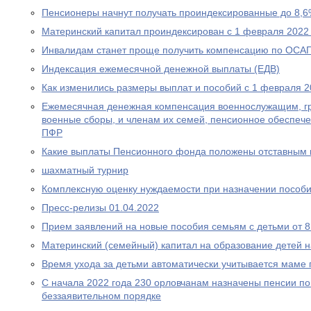
Пенсионеры начнут получать проиндексированные до 8,6
Материнский капитал проиндексирован с 1 февраля 2022
Инвалидам станет проще получить компенсацию по ОСА
Индексация ежемесячной денежной выплаты (ЕДВ)
Как изменились размеры выплат и пособий с 1 февраля 2
Ежемесячная денежная компенсация военнослужащим, г
военные сборы, и членам их семей, пенсионное обеспеч
ПФР
Какие выплаты Пенсионного фонда положены отставным 
шахматный турнир
Комплексную оценку нуждаемости при назначении пособ
Пресс-релизы 01.04.2022
Прием заявлений на новые пособия семьям с детьми от 8 
Материнский (семейный) капитал на образование детей 
Время ухода за детьми автоматически учитывается маме
С начала 2022 года 230 орловчанам назначены пенсии по
беззаявительном порядке