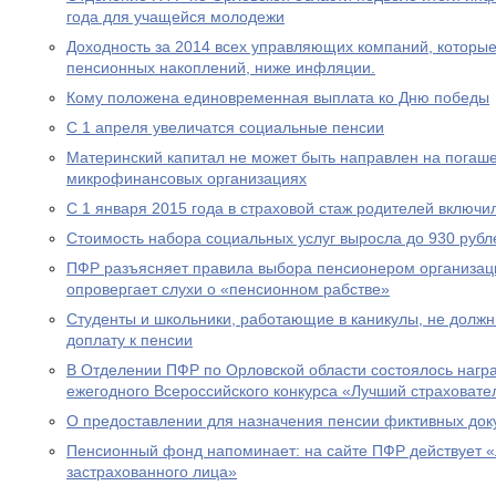
года для учащейся молодежи
Доходность за 2014 всех управляющих компаний, которы
пенсионных накоплений, ниже инфляции.
Кому положена единовременная выплата ко Дню победы
С 1 апреля увеличатся социальные пенсии
Материнский капитал не может быть направлен на погаше
микрофинансовых организациях
С 1 января 2015 года в страховой стаж родителей включи
Стоимость набора социальных услуг выросла до 930 рубл
ПФР разъясняет правила выбора пенсионером организац
опровергает слухи о «пенсионном рабстве»
Студенты и школьники, работающие в каникулы, не долж
доплату к пенсии
В Отделении ПФР по Орловской области состоялось нагр
ежегодного Всероссийского конкурса «Лучший страховател
О предоставлении для назначения пенсии фиктивных док
Пенсионный фонд напоминает: на сайте ПФР действует 
застрахованного лица»