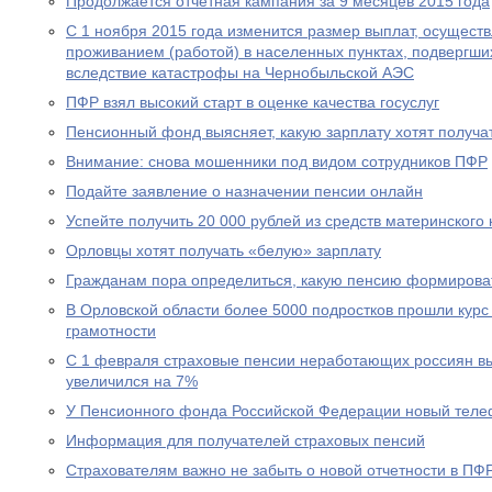
Продолжается отчетная кампания за 9 месяцев 2015 года
С 1 ноября 2015 года изменится размер выплат, осущест
проживанием (работой) в населенных пунктах, подвергш
вследствие катастрофы на Чернобыльской АЭС
ПФР взял высокий старт в оценке качества госуслуг
Пенсионный фонд выясняет, какую зарплату хотят получа
Внимание: снова мошенники под видом сотрудников ПФР
Подайте заявление о назначении пенсии онлайн
Успейте получить 20 000 рублей из средств материнского
Орловцы хотят получать «белую» зарплату
Гражданам пора определиться, какую пенсию формирова
В Орловской области более 5000 подростков прошли курс
грамотности
С 1 февраля страховые пенсии неработающих россиян в
увеличился на 7%
У Пенсионного фонда Российской Федерации новый теле
Информация для получателей страховых пенсий
Страхователям важно не забыть о новой отчетности в ПФ