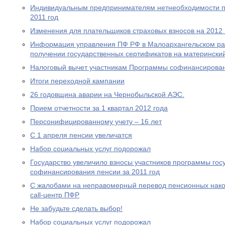
Индивидуальным предпринимателям нетнеобходимости пр
2011 год
Изменения для плательщиков страховых взносов на 2012 
Информация управления ПФ РФ в Малоархангельском ра
получении государственных сертификатов на материнский
Налоговый вычет участникам Программы софинансирова
Итоги переходной кампании
26 годовщина аварии на Чернобыльской АЭС.
Прием отчетности за 1 квартал 2012 года
Персонифицированному учету – 16 лет
С 1 апреля пенсии увеличатся
Набор социальных услуг подорожал
Государство увеличило взносы участников программы гос
софинансирования пенсии за 2011 год
С жалобами на неправомерный перевод пенсионных нако
call-центр ПФР
Не забудьте сделать выбор!
Набор социальных услуг подорожал