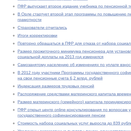
ПФР выпускает второе издание учебника по пенсионной т
В Орле стартует второй этап программы по повышению п
грамотности
Страхователи отчитались
Итоги корректировки
Повторно обращаться в ПФР для отказа от набора социал
Размер прожиточного минимума пенсионера для устано
социальной доплаты на 2013 год изменился
Самозанятому населению об изменениях по уплате взносо
В 2012 году участники Программы государственного соф
на свои пенсионные счета 6,2 млрд. рублей
Индексация размеров трудовых пенсий
Распоряжение средствами материнского капитала времен
Размер материнского (семейного) капитала проиндексир
ПФР открыл центр online-консультирования по вопросам 
государственного софинансирования пенсии
Стоимость набора социальных услуг выросла до 839 рубл