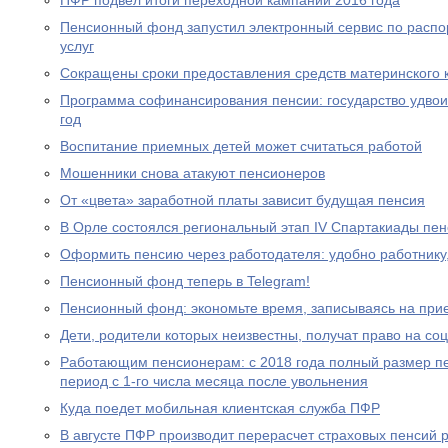
ПФР подвел итоги переходной кампании 2016 года
Пенсионный фонд запустил электронный сервис по расп
услуг
Сокращены сроки предоставления средств материнского 
Программа софинансирования пенсии: государство удвоил
год
Воспитание приемных детей может считаться работой
Мошенники снова атакуют пенсионеров
От «цвета» заработной платы зависит будущая пенсия
В Орле состоялся региональный этап IV Спартакиады пе
Оформить пенсию через работодателя: удобно работнику
Пенсионный фонд теперь в Telegram!
Пенсионный фонд: экономьте время, записываясь на при
Дети, родители которых неизвестны, получат право на с
Работающим пенсионерам: с 2018 года полный размер пе
период с 1-го числа месяца после увольнения
Куда поедет мобильная клиентская служба ПФР
В августе ПФР производит перерасчет страховых пенсий