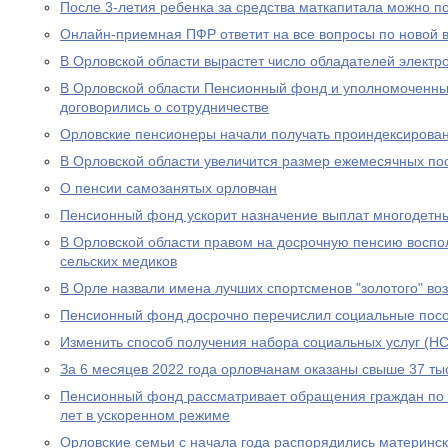
После 3-летия ребенка за средства маткапитала можно п
Онлайн-приемная ПФР ответит на все вопросы по новой вы
В Орловской области вырастет число обладателей электр
В Орловской области Пенсионный фонд и уполномоченны
договорились о сотрудничестве
Орловские пенсионеры начали получать проиндексирова
В Орловской области увеличится размер ежемесячных по
О пенсии самозанятых орловчан
Пенсионный фонд ускорит назначение выплат многодетн
В Орловской области правом на досрочную пенсию воспо
сельских медиков
В Орле назвали имена лучших спортсменов "золотого" во
Пенсионный фонд досрочно перечислил социальные посо
Изменить способ получения набора социальных услуг (НС
За 6 месяцев 2022 года орловчанам оказаны свыше 37 тыс
Пенсионный фонд рассматривает обращения граждан по в
лет в ускоренном режиме
Орловские семьи с начала года распорядились материнс