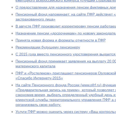
ежегодного Всероссийского конкурса «Лучший страховател
О предоставлении для назначения пенсии фиктивных док
Пенсионный фонд напоминает: на сайте ПФР действует 
застрахованного лица»
В августе ПФР производит корректировку пенсии работа
Назначение пенсии «досрочникам» по новому законодател
Принята новая форма и форматы отчетности в ПФР
Рекомендации будущему пенсионеру
С 2015 года вместо пенсионного удостоверения выдается
Пенсионный фонд принимает заявления на выплату 20 00
материнского капитала
ПФР и «Ростелеком» приглашают пенсионеров Орловской 
«Спасибо Интернету-2015»
На сайте Пенсионного фонда России (www.pfrf.ru) функц
«Предварительная запись на прием», который позволяет 
сэкономив время, выбрать определенный удобный день и
клиентской службы территориального управления ПФР, а
организовать свою работу.
Услуги ПФР можно оценить через систему «Ваш контроль