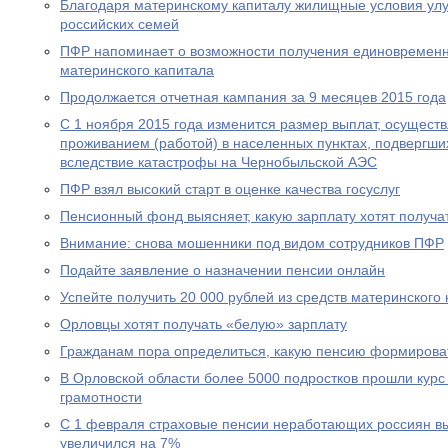
Благодаря материнскому капиталу жилищные условия ул
российских семей
ПФР напоминает о возможности получения единовременн
материнского капитала
Продолжается отчетная кампания за 9 месяцев 2015 года
С 1 ноября 2015 года изменится размер выплат, осущест
проживанием (работой) в населенных пунктах, подвергш
вследствие катастрофы на Чернобыльской АЭС
ПФР взял высокий старт в оценке качества госуслуг
Пенсионный фонд выясняет, какую зарплату хотят получа
Внимание: снова мошенники под видом сотрудников ПФР
Подайте заявление о назначении пенсии онлайн
Успейте получить 20 000 рублей из средств материнского
Орловцы хотят получать «белую» зарплату
Гражданам пора определиться, какую пенсию формирова
В Орловской области более 5000 подростков прошли курс
грамотности
С 1 февраля страховые пенсии неработающих россиян в
увеличился на 7%