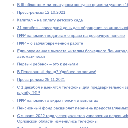
В III областном литературном конкурсе приняли участие 
Пресс-релизы 12.10.2021
Капитал – на оплату детского сада
31 октября - последний день для обращения за «школьно
ПФР напомнил педагогам о праве на досрочную пенсию
ПФР – о заблаговременной работе
Единовременная выплата жителям блокадного Ленинграда
автоматически
Первый ребенок – это к деньгам
В Пенсионный фонд? Удобнее по записи!
Пресс-релизы 25.11.2021
С 1 декабря изменятся телефоны для предварительной за
службу ПФР
ПФР напомнил о видах пенсии и выплатах
Пенсионный фонд расширяет перечень предоставляемых
С января 2022 года у специалистов управления персони
Орловской области изменились телефоны