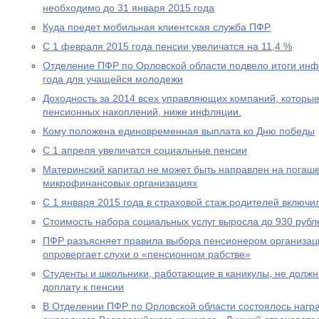
необходимо до 31 января 2015 года
Куда поедет мобильная клиентская служба ПФР
С 1 февраля 2015 года пенсии увеличатся на 11,4 %
Отделение ПФР по Орловской области подвело итоги ин
года для учащейся молодежи
Доходность за 2014 всех управляющих компаний, которы
пенсионных накоплений, ниже инфляции.
Кому положена единовременная выплата ко Дню победы
С 1 апреля увеличатся социальные пенсии
Материнский капитал не может быть направлен на погаше
микрофинансовых организациях
С 1 января 2015 года в страховой стаж родителей включи
Стоимость набора социальных услуг выросла до 930 рубл
ПФР разъясняет правила выбора пенсионером организац
опровергает слухи о «пенсионном рабстве»
Студенты и школьники, работающие в каникулы, не долж
доплату к пенсии
В Отделении ПФР по Орловской области состоялось нагр