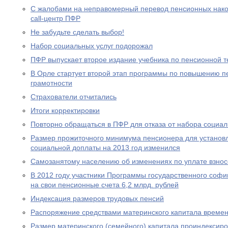
С жалобами на неправомерный перевод пенсионных нако
call-центр ПФР
Не забудьте сделать выбор!
Набор социальных услуг подорожал
ПФР выпускает второе издание учебника по пенсионной т
В Орле стартует второй этап программы по повышению п
грамотности
Страхователи отчитались
Итоги корректировки
Повторно обращаться в ПФР для отказа от набора социал
Размер прожиточного минимума пенсионера для устано
социальной доплаты на 2013 год изменился
Самозанятому населению об изменениях по уплате взносо
В 2012 году участники Программы государственного соф
на свои пенсионные счета 6,2 млрд. рублей
Индексация размеров трудовых пенсий
Распоряжение средствами материнского капитала времен
Размер материнского (семейного) капитала проиндексир