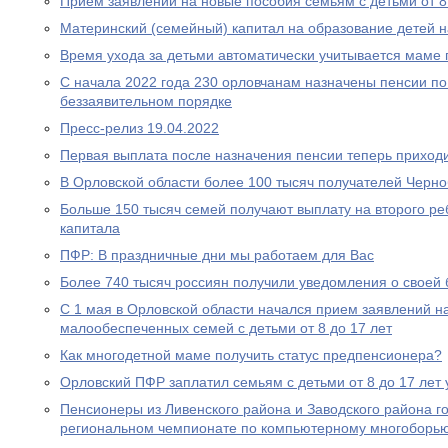
Прием заявлений на новые пособия семьям с детьми от 8 
Материнский (семейный) капитал на образование детей 
Время ухода за детьми автоматически учитывается маме
С начала 2022 года 230 орловчанам назначены пенсии по
беззаявительном порядке
Пресс-релиз 19.04.2022
Первая выплата после назначения пенсии теперь приходи
В Орловской области более 100 тысяч получателей Черн
Больше 150 тысяч семей получают выплату на второго ре
капитала
ПФР: В праздничные дни мы работаем для Вас
Более 740 тысяч россиян получили уведомления о своей
С 1 мая в Орловской области начался прием заявлений н
малообеспеченных семей с детьми от 8 до 17 лет
Как многодетной маме получить статус предпенсионера?
Орловский ПФР заплатил семьям с детьми от 8 до 17 лет 
Пенсионеры из Ливенского района и Заводского района г
региональном чемпионате по компьютерному многоборь