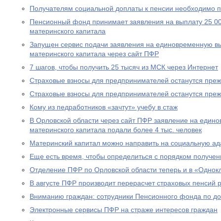
Получателям социальной доплаты к пенсии необходимо п
Пенсионный фонд принимает заявления на выплату 25 00
материнского капитала
Запущен сервис подачи заявления на единовременную вы
материнского капитала через сайт ПФР
7 шагов, чтобы получить 25 тысяч из МСК через Интернет
Страховые взносы для предпринимателей останутся пре
Страховые взносы для предпринимателей останутся пре
Кому из педработников «зачтут» учебу в стаж
В Орловской области через сайт ПФР заявление на едино
материнского капитала подали более 4 тыс. человек
Материнский капитал можно направить на социальную а
Еще есть время, чтобы определиться с порядком получен
Отделение ПФР по Орловской области теперь и в «Однок
В августе ПФР производит перерасчет страховых пенсий
Вниманию граждан: сотрудники Пенсионного фонда по до
Электронные сервисы ПФР на страже интересов граждан