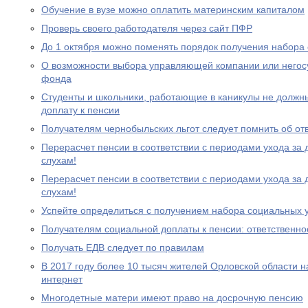
Обучение в вузе можно оплатить материнским капиталом
Проверь своего работодателя через сайт ПФР
До 1 октября можно поменять порядок получения набора 
О возможности выбора управляющей компании или негос
фонда
Студенты и школьники, работающие в каникулы не должн
доплату к пенсии
Получателям чернобыльских льгот следует помнить об от
Перерасчет пенсии в соответствии с периодами ухода за 
слухам!
Перерасчет пенсии в соответствии с периодами ухода за 
слухам!
Успейте определиться с получением набора социальных у
Получателям социальной доплаты к пенсии: ответственно
Получать ЕДВ следует по правилам
В 2017 году более 10 тысяч жителей Орловской области 
интернет
Многодетные матери имеют право на досрочную пенсию