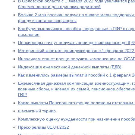
В Орловской области с 1 января 2022 года увеличится р
беременности и для одиноких родителей
Больше 2 млн россиян получат в январе меры поддержк
фонду из органов соцзащиты
Как будут выплачивать пособия, переданные в ПФР от ор
населения
Пенсионеры начнут получать проиндексированные до 8,6
Материнский капитал проиндексирован с 1 февраля 2022
Инвалидам станет проще получить компенсацию по ОСА
Индексация ежемесячной денежной выплаты (ЕДВ)
Как изменились размеры выплат и пособий с 1 февраля 2
Ежемесячная денежная компенсация военнослужащим, г
военные сборы, и членам их семей, пенсионное обеспеч
ПФР
Какие выплаты Пенсионного фонда положены отставным 
шахматный турнир
Комплексную оценку нуждаемости при назначении пособ
Пресс-релизы 01.04.2022