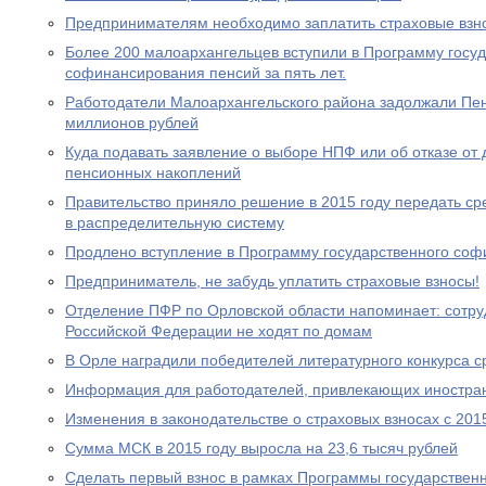
Предпринимателям необходимо заплатить страховые взно
Более 200 малоархангельцев вступили в Программу госу
софинансирования пенсий за пять лет.
Работодатели Малоархангельского района задолжали Пе
миллионов рублей
Куда подавать заявление о выборе НПФ или об отказе о
пенсионных накоплений
Правительство приняло решение в 2015 году передать с
в распределительную систему
Продлено вступление в Программу государственного со
Предприниматель, не забудь уплатить страховые взносы!
Отделение ПФР по Орловской области напоминает: сотр
Российской Федерации не ходят по домам
В Орле наградили победителей литературного конкурса 
Информация для работодателей, привлекающих иностра
Изменения в законодательстве о страховых взносах с 201
Сумма МСК в 2015 году выросла на 23,6 тысяч рублей
Сделать первый взнос в рамках Программы государствен