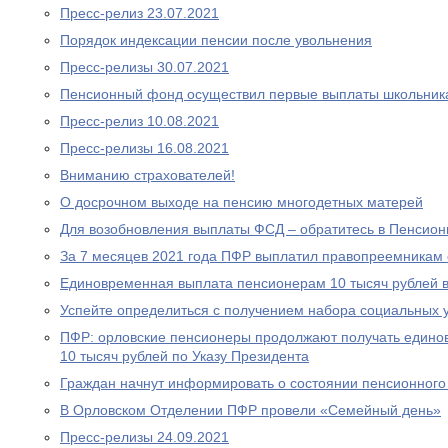
Пресс-релиз 23.07.2021
Порядок индексации пенсии после увольнения
Пресс-релизы 30.07.2021
Пенсионный фонд осуществил первые выплаты школьник
Пресс-релиз 10.08.2021
Пресс-релизы 16.08.2021
Вниманию страхователей!
О досрочном выходе на пенсию многодетных матерей
Для возобновления выплаты ФСД – обратитесь в Пенсио
За 7 месяцев 2021 года ПФР выплатил правопреемникам 
Единовременная выплата пенсионерам 10 тысяч рублей в
Успейте определиться с получением набора социальных у
ПФР: орловские пенсионеры продолжают получать едино
10 тысяч рублей по Указу Президента
Граждан начнут информировать о состоянии пенсионного 
В Орловском Отделении ПФР провели «Семейный день»
Пресс-релизы 24.09.2021