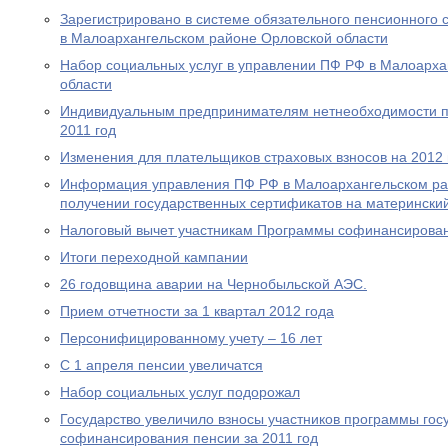
Зарегистрировано в системе обязательного пенсионного 
в Малоархангельском районе Орловской области
Набор социальных услуг в управлении ПФ РФ в Малоарха
области
Индивидуальным предпринимателям нетнеобходимости пр
2011 год
Изменения для плательщиков страховых взносов на 2012 
Информация управления ПФ РФ в Малоархангельском ра
получении государственных сертификатов на материнский
Налоговый вычет участникам Программы софинансирова
Итоги переходной кампании
26 годовщина аварии на Чернобыльской АЭС.
Прием отчетности за 1 квартал 2012 года
Персонифицированному учету – 16 лет
С 1 апреля пенсии увеличатся
Набор социальных услуг подорожал
Государство увеличило взносы участников программы гос
софинансирования пенсии за 2011 год